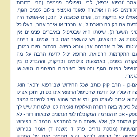
אמר 'ורפוא ירפא', לבין טיפולים פנימיים (הרי בדורות
קודמים לא היו אולטרה סאונד ואמצעי צילום לפנים הגוף,
אפילו לא בדיקות דם, ואדם שכאבה לו הבטן אי-אפשר היה
דעת אם הקיבה כואבת לו, או הכבד או איבר אחר, והעלו כל
יני השערות). שיטתו היא שבטיפול באיברים פנימיים אין
פנות אל הרופאים, ויש להשאיר זאת בידי שמים. זו הייתה
יטתו של ר' אברהם אבן עזרא בפשט הכתוב. היום כמובן,
ם התקדמות הרפואה, הרופא יכול לדעת הרבה על מה
קורה בפנים, באמצעות צילומים ובדיקות, וההבדלים בין
טיפול בפנים הגוף והטיפול באיברים החיצוניים נטשטשו
גמרי.
ם-כן - הרב קוק כותב שכל החידוש שב"רפוא ירפא" הוא,
היה עולה על הדעת שהטיפול הרפואי אינו בטוח, ויתכן אפילו
הוא יגרום לעצמו נזק, ומי אומר שהוא חייב להיכנס למצב
ל סיכון? באה התורה האלוקית ואמרה לנו, שלמרות שיש לך
פק - אם זו הנורמה המקובלת לפי הנתונים שבאותו דור - לא
ק שמותר לך, אלא שאתה חייב להתרפא. הרמב"ם בפירוש
משניות (מסכת נדרים פרק ד משנה ד) אומר בפירוש
מצווה על הרופא לרפא, והוא מסמיך זאת על הפסוק