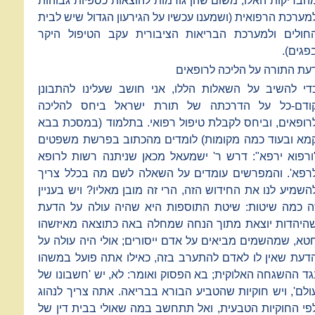
הבדיקות האלו, משום שהן גורמות להוצאות כספיות גבוהות
מערכת הרפואית (ושמענו עכשיו על הגירעון הגדול שיש לבית
חולים ולמערכת הבריאות הציבורית עקב הטיפול היקר
פגים).
עת התורה על הליכה לרופאים
די להשיב על השאלות הללו, אני חושב שעלינו להתבונן
ודם-כל על הדרכתה של תורת ישראל ביחס להליכה
רופאים, וביחס לקבלת טיפול רפואי. בתלמוד (במסכת בבא
מא ובעוד כמה מקומות) לומדים מהכתוב בפרשת משפטים
ורפוא ירפא": דרש ר' ישמעאל מכאן שניתנה רשות לרופא
רפא'. והמפרשים עומדים על השאלה לשם מה בכלל צריך
השמיע לנו את החידוש הזה, הרי זה מובן מאליו? ויש בעניין
ה כמה שיטות: שיטת התוספות היא שהיה עולה על הדעת
היהדות יוצאת מתוך הנחה שמחלה באה כתוצאה מאיזשהו
טא, שמהשמים מביאים על אדם ייסורים; אולי היה עולה על
דעת שאין לו לאדם להתערב בזה, כאילו אתה פועל במשהו
גד ההשגחה האלוקית; בא הפסוק ואומר: לא, יש 'חשבונו של
ולם', ויש חוקיות שהטביע הבורא בבריאה. אתה צריך לנהוג
פי החוקיות הטבעית, ואל תתחשב במה שאולי בבית דין של