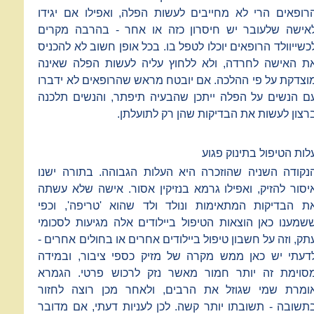
רופאים הרי לא מחייבים לעשות הפלה, ואפילו אם יגידו
אישה שלעובר יש חיסרון כזה או אחר - בהרבה מקרים
כשייוולד הרופאים יוכלו לטפל בו. בכל אופן חשוב לא להכניס
ת האישה לחרדה, ולא ללחוץ עליה לעשות הפלה שאינה
וצדקת על פי ההלכה. אם יובטח מראש שהרופאים לא ידברו
ם הנשים על הפלה ייתכן שהבעיה תיפתר, והנשים תלכנה
רצון לעשות את הבדיקות שהן רק לתועלתן.
לות הטיפול בתינוק פגוע
נקודה השניה שהוזכרה היא העלות הגבוהה. בתורה ישנו
יסור להזיק, ואפילו גרמא בנזיקין אסור. אישה שלא עשתה
ת הבדיקות המתאימות ונולד ולד שהוא 'טריפה', וכפי
שמענו כאן הוצאות הטיפול ביילודים אלה מגיעות לסכומי
תק, וזה על חשבון טיפול ביילודים אחרים או בחולים אחרים -
דעתי יש כאן ממש מקרה של מזיק כספי ציבור, ובמידה
סוימת זה יותר חמור מאשר נזק לרכוש פרטי. הגמרא
ומרת שמי שגוזל את הרבים, ולאחר מכן רוצה לחזור
תשובה - תשובתו יותר קשה. לכן לעניות דעתי, אם מדובר