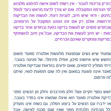
הריון צריכות לעבור - אין רשות לשום אישה להימנע מלנהוג
פי הנורמה המקובלת. ואם יש צורך לדעת מראש כיצד לטפל
תינוק - ודאי שיש חיוב, לעניות דעתי, לעשות את הבדיקות
דרושות. אולם רק אם זהו הנוהג המקובל על הרופאים,
בחודש מסוים יש לעשות בדיקה כזאת ובחודש אחר בדיקה
זאת - יש חיוב לעשות את הבדיקה, אבל אין חיוב להשתתף
סריקות ומחקרים שאינם הכרחיים.
מעתי שיש נשים שנמנעות מלעשות אולטרה סאונד משום
חשש שיש איזשהו סיכון, אפילו מינימלי, של פגיעה בעובר.
ייתי ממליץ לרופאים, שאם יודעים בוודאות שבדיקת אולטרה
אונד אינה פוגעת במאום ואין לה שום תופעות לוואי, שיתנו
זה פרסום.
שש נוסף הקיים אצל חלק מהרבנים וחלק מן הנשים מפני
דיקת אולטרה סאונד הוא שיגלו שמשהו אינו בסדר בעובר,
אז ידברו עם הנשים על ביצוע הפלה, גם כשזה אינו מוצדק
לל מבחינה הלכתית מפני שאין שום סכנה לאישה. אבל