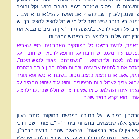
והשבות לו", פסוק שנאמר בעניין השבת רכוש, וקל וחומר
הוא נכון לעניין השבת הגוף. אם אפשר להציל אדם, או איבר,
מו טובע בנהר שיש חיוב לכל מי שיכול להציל להציל, כך יש
יוב על רופא לרפא. ב'משנה תורה' אין הרמב"ם מביא את
דין הזה של חיוב לרפא, רק בפירוש המשניות.
באמת, לדעת כמעט כל הפוסקים האחרונים, כפי שאביא
פניכם עוד מעט, יש חובה על הרופא לרפא ויש חובה על
חולה ללכת ולהתרפא - "ונשמרתם מאוד לנפשותיכם".
אדם אסור להזניח את עצמו ולהיות חולה. הר"ן כותב במסכת
ומא, שאם אדם נמצא במצב מסוכן בשבת, או כשרופא אומר
הוא צריך לאכול ביום הכיפורים, והוא יגיד שהוא מחמיר על
צמו ואינו רוצה לאכול, או שאינו רוצה שיחללו שבת כדי להציל
ותו - הוא נקרא חסיד שוטה.
רמב"ן בפירושו על התורה בפרשת בחוקותי כותב רעיון
מוק: אלה שנמצאים בחצרות בית ה' - "ברצות השם דרכי
יש אין לו עסק ברפואות". יש כאלה שהבינו בדעת הרמב"ן,
מי שאינו רוצה ללכת לרופא על אף שהוא חולה - אין עליו