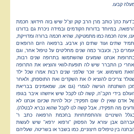
עלה קבעו.
'דעת כהן' כותב מרן הרב קוק זצ"ל שיש בזה חידוש: חכמת
רפואה, במיוחד בדורות הקודמים ובמידה ניכרת גם בדורנו
נו, אינה חכמה כמו מתמטיקה, שהיא חכמה ברורה ומדוייקת,
תמיד שתים ועוד שתים הן ארבע. ברפואה היום הרופאים
ומרים כך, וכעבור כמה שנים מחליטים על טיפול אחר, וגם
תרופות אנחנו שומעים שהשתמשו בתרופה שנים רבות,
אחרי כן התברר שיש לה תופעת-לוואי והוציאו את התרופה
זאת משימוש. אני זוכר שלפני שנים רבות אמרו שכל ילד
נולד צריכים להוציא לו את השקדים ואת התוספתן, ולאחר
כן השתנתה הגישה לגמרי (גם אנו, שמאמינים בבריאת
עולם בידי הקב"ה, קשה לנו לקבל שיש איזשהו איבר בגופו
ל אדם שאין לו שום תפקיד; יכול להיות שכיום אנחנו לא
ודעים מה תפקידו, אבל קשה לנו לקבל שהוא נברא לבטלה).
גלל השינויים וההתפתחויות בחכמת הרפואה כתב ר'
ברהם אבן עזרא על הפסוק "ורפוא ירפא" שיש לעשות
בחנה בין טיפולים חיצוניים, כמו בשבר או בשריטה, שעליהם