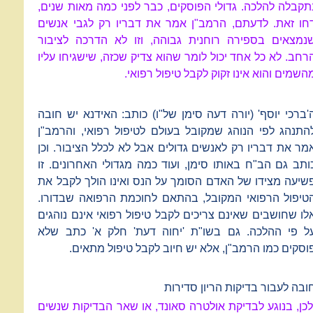
תקבלה להלכה. גדולי הפוסקים, כבר לפני כמה מאות שנים,
חו זאת. לדעתם, הרמב"ן אמר את דבריו רק לגבי אנשים
נמצאים בספירה רוחנית גבוהה, וזו לא הדרכה לציבור
רחב. לא כל אחד יכול לומר שהוא צדיק שכזה, שישגיחו עליו
השמים והוא אינו זקוק לקבל טיפול רפואי.
'ברכי יוסף' (יורה דעה סימן של"ו) כותב: האידנא יש חובה
התנהג לפי הנוהג שמקובל בעולם לטיפול רפואי, והרמב"ן
מר את דבריו רק לאנשים גדולים אבל לא לכלל הציבור. וכן
ותב גם הב"ח באותו סימן, ועוד כמה מגדולי האחרונים. זו
שיעה מצידו של האדם הסומך על הנס ואינו הולך לקבל את
טיפול הרפואי המקובל, בהתאם לחוכמת הרפואה שבדורו.
לו שחושבים שאינם צריכים לקבל טיפול רפואי אינם נוהגים
ל פי ההלכה. גם בשו"ת 'יחוה דעת' חלק א' כתב שלא
וסקים כמו הרמב"ן, אלא יש חיוב לקבל טיפול מתאים.
ובה לעבור בדיקות הריון סדירות
לכן, בנוגע לבדיקת אולטרה סאונד, או שאר הבדיקות שנשים