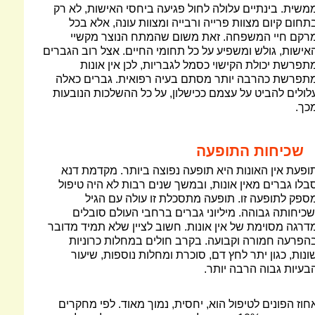
משית. בינתיים עלולה לחול פגיעה ביחסי האישות, לא רק
תחום קיום מצוות פרייה ורבייה ומצוות עונה, אלא בכל
רקם חיי המשפחה. זאת משום שהמתח הנוצר מקשיי
אישות, גולש ומשפיע על כל תחומי החיים. אצל רוב הגברים
תפרשת יכולת הקישוי כסמל לגבריות, לכן אין אונות
תפרשת כהרבה יותר מסתם בעיה רפואית. גברים כאלה
לולים להביט על עצמם ככישלון, על כל ההשלכות הנובעות
כך.
שכיחות התופעה
ופעת אין האונות היא תופעה נפוצה ביותר. מקדמת דנא
בלו גברים מאין אונות, ובמשך שנים רבות לא היה טיפול
ספק לתופעה זו. תופעה מתסכלת זו עולה עם הגיל
שכיחותה גבוהה. מיליוני גברים ברחבי העולם סובלים
דרגה מסוימת של אין אונות. חשוב לציין שלא תמיד מדובר
הפרעה חמורה וקבועה. בקרב חולים במחלות כרוניות
ונות, כגון יתר לחץ דם, סוכרת ומחלות נוספות, שיעור
בעיות גבוה הרבה יותר.
חוז הפונים לטיפול הוא, יחסית, נמוך מאוד. לפי מחקרים