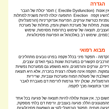
הגדרה
ין אונות
Erectile Dysfunction)
) חוסר יכולת של הגבר
השיג זִקפה
Erection
התופעה יכולה להיות משנית למחלות
ופניות כטרשת עורקים, הפרעות אנדוקריניות (הורמונליות)
ונות, מחלות של מערכת השתן והמין, מחלות של מערכת
עצבים, תוצאה של שימוש בתרופות מסוימות, שימוש
סמים, שימוש רב באלכוהול או הפרעות פסיכולוגיות.
מבוא רפואי
קדמה - תפקוד מיני בכלל וזִקפה בפרט נובעים מתהליכים
ורכבים הקשורים במערכות שונות בגוף האדם: עצבים,
רידים, עורקים והורמונים, והוא מושפע גם ממערכות נפשיות
מוקות. הזִקפה אינה פעולה רצונית בהכרח, אלא היא תוצאה
שולבת של פעולות המוח ומערכות עצביות, שריריות
הורמונליות, שכולן יחד גורמות לזרימת דם מוגברת לאבר
זכר וכתוצאה מכך לזִקפה.
שום כך, אין אונות עלולה להיות תוצאה של פגיעה בכל אחד
המנגנונים הללו: פגיעה בעצבים, זרימת דם בלתי מספקת,
גיעה מוחית, תפקוד הורמונלי לקוי או השפעות פסיכולוגיות.