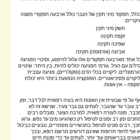
כלל, תפקוד מיני תקין של הגבר כולל ארבעה תפקודי משנה
יקריים:
חשק מיני תקין
זִקפה תקינה
שפיכה תקינה
אביונה (אורגזמה) תקינה
ל אחד מארבעה תפקודים אלו עלול להיפגע, וסיכויי הפגיעה
דלים עם הגיל. גורמי הפגיעה יכולים להיות, בין היתר: שינויים
ורמונליים, ליקויים בכלי הדם (וסקולריים), פגיעה עצבית
ליקויים פסיכיאטריים. הפונקציה הנפגעת ביותר היא יכולת
זִקפה – אין אונות.
ף על פי שבעיית אין האונות היא בעיה רפואית לכל דבר, זמן
ב עובר עד שהגבר, לעתים גם גבר צעיר, שנישא זה לא
כבר, פונה לעזרה רפואית. למרבה הצער, סובלים רבים
חכים זמן רב ופונים לטיפול רק כשהגיעו מים עד נפש. גרוע
כך, רבים פונים לטיפול בתכשירים מסחריים, טבעיים כביכול
ו אף לזיופי תרופות שאינם דורשים מרשם רופא, ובכך
וגעים בבריאותם עוד יותר, לעתים עד כדי סכנת חיים