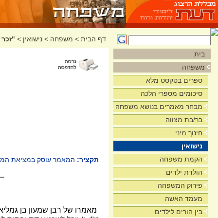
דף הבית
>
משפחה
>
נישואין
>
"זכר 
בית
משפחה
ספרים בטקסט מלא
סיכומים מספרי הלכה
מבחר מאמרים בנושא משפחה
בר/בת מצווה
חינוך מיני
נישואין
הקמת משפחה
תקציר:
המאמר עוסק במציאת המקורו
הולדת ילדים
פירוק המשפחה
מעמד האשה
מאמרו של רבן שמעון בן גמליא
בין הורים לילדים