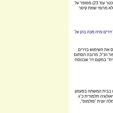
רמז לטעמה של גזירה זו אף שרד לנו בתוך אגדות החורבן. ב"אבות דר' נתן", נוסח א', פ"ד (מהדורת שכטר עמ' 23) מסופר על
ופלא מרומי שמת קיסר
זירים והיה מכה בהן על
ס את השימוש בזירים
ור הנ"ל, מרובה הסתום
זית" במקום זיר שבנוסח
לו בבית המשתה בפעמון
ס" (ארכיאולוגיה תלמודית כ"ג
יוונית "פולמוס",