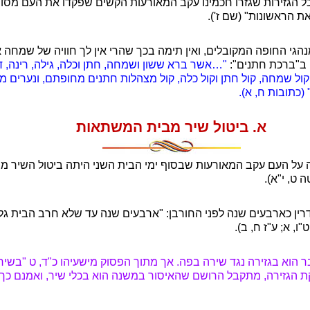
לכל הגזירות שגזרו חכמינו עקב המאורעות הקשים שפקדו את העם מסוף
ת הראשונות" (שם ז').
במנהגי החופה המקובלים, ואין תימה בכך שהרי אין לך חוויה של שמחה
 ב"ברכת חתנים":
"
…
אשר ברא ששון ושמחה, חתן וכלה, גילה, רינה, ד
קול שמחה, קול חתן וקול כלה, קול מצהלות חתנים מחופתם, ונערים 
כתובות ח, א).
א. ביטול שיר מבית המשתאות
 על העם עקב המאורעות שבסוף ימי הבית השני היתה ביטול השיר 
ט, י"א).
רין כארבעים שנה לפני החורבן: "ארבעים שנה עד שלא חרב הבית גל
ו, א; ע"ז ח, ב).
א בגזירה נגד שירה בפה. אך מתוך הפסוק מישעיהו כ"ד, ט "בשיר ל
הגזירה, מתקבל הרושם שהאיסור במשנה הוא בכלי שיר, ואמנם כך נת