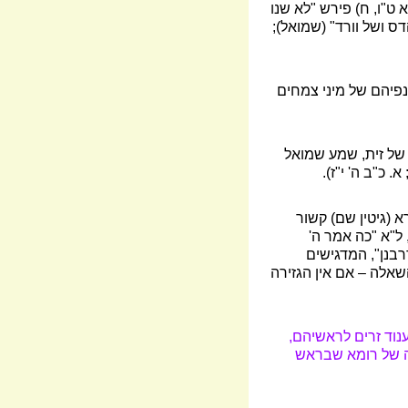
ט"ו, ח) פירש "לא שנו
ס ושל וורד" (שמואל);
נפיהם של מיני צמחים
 של זית, שמע שמואל
. כ"ב ה' י"ז).
א (גיטין שם) קשור
ל"א "כה אמר ה'
רבנן", המדגישים
 השאלה
–
אם אין הגזירה
נוד זרים לראשיהם,
ה של רומא שבראש