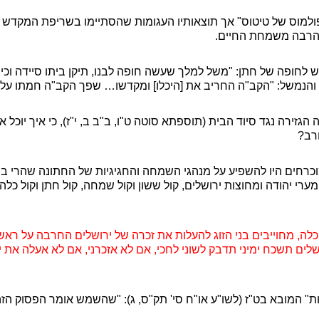
מוס של טיטוס" אך תוצאותיו העגומות שהסתיימו בשריפת המקדש וג
 הרבה משמחת החיים.
חופה של חתן: "משל למלך שעשה חופה לבנו, תיקן ביתו סיידה וכיי
. והנמשל: "הקב"ה החריב את [היכלו] ומקדשו
…
שפך הקב"ה חמתו על ע
הגזירה נגד סיוד הבית (תוספתא סוטה ט"ו, ב"ב ב, י"ז), כי איך יוכל
רב?
וכרחים היו להשפיע על מנהגי השמחה והחגיגיות של החתונה שהרי 
מערי יהודה ומחוצות ירושלים, קול ששון וקול שמחה, קול חתן וקול כלה
, מחוייבים בני הזוג להעלות את זכרה של ירושלים החרבה על ראש
לים תשכח ימיני תדבק לשוני לחכי, אם לא אזכרני, אם לא אעלה את 
ת" המובא בט"ז (לשו"ע או"ח סי' תק"ס, ג): "שהשמש אומר הפסוק הזה