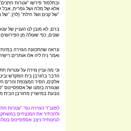
ובתלמוד פירשו "עטרות חתנים" 
אלא של מלח ושל גפרית, אבל של 
"של קנים ושל חילת" (לוי); "של מ
ברם, לא מובן לנו העניין של עט
שונים, כפי שעולה מן הפירושים
ונראה שהתכוונה הגזירה במיוחד
ואמר ניח ליה אלו אותרים רישיה ו
וכי מה עניין גזירה על עטרות ח
הדבר בחורבן בית המקדש וביט
אלקים, הסיר המצנפת והרים העט
שנגזרה בזמנו של אספסיינוס "
נובעת במישרין מחורבן הבית מה
לפענ"ד הגזירה נגד "עטרות חתנ
ולהכתיר את המנצחים במשחקים
לגיונותיה ניצב אספסיינוס בטל