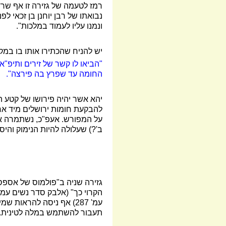
נבואתו של רבן יוחנן בן זכאי ל
ונמנו עליו לעמוד במלכות".
יש להניח שהכתירו אותו בו במקו
"הביאו לו קשר של זירים ותיפ"א
החומה עד שפרץ בה פירצה".
יהא אשר יהיה פירושו של קטע 
להבקעת חומות ירושלים מיד אחר
על המפורש. אעפ"כ, נשתמרה איזו
ב'?) שעלולה להיות הנימוק והיס
גזירה שניה ב"פולמוס של אספס
עמ' 287) אף ניסה להראות שמילה זו נגזרה מן הלטינית
תעבור להשתמש במלה לטינית.