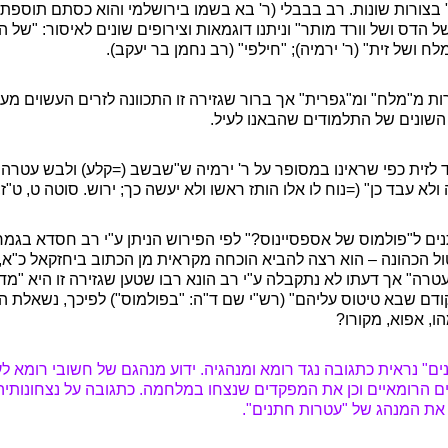
בצורות שונות. רב בבבלי (ר' בא בשמו בירושלמי והוא כסתם תוספתא 
הדס ושל וורד מותר" וניתנו דוגמאות וצירופים שונים לאיסור: "של הד
לח ושל זית" (ר' ירמיה); "חילפי" (רב נחמן בר יעקב).
רות מ"מלח" ומ"גפרית" אך ברור שגזירה זו התכוונה לזרים העשוים מע
 השונים של התלמודים שהבאנו לעיל.
 לזית כפי שראינו במסופר על ר' ירמיה ש"שבשב (=קלע) ולבש עטרה
לא עבד כן" (=נוח לו אלו הותז ראשו ולא יעשה כך; ירוש. סוטה ט, ט"ז; א
תנים ל"פולמוס של אספסיינוס?" לפי הפירוש הניתן ע"י רב חסדא בגמר
ול הכהונה
–
הוא רצה להביא הוכחה מקראית מן הכתוב ביחזקאל כ"א, 
רה" אך דעתו לא נתקבלה ע"י רב הונא רבו שטען שגזירה זו היא "מד
קודם שבא טיטוס עליהם" (רש"י שם ד"ה: "בפולמוס") לפיכך, נשאלת
ו, אפוא, מקורו?
ים" נראית כתגובה נגד רומא ומנהגיה. ידוע מנהגם של חשובי רומא לע
 הרומאיים וכן את המפקדים שנצחו במלחמה. כתגובה על נצחונותי
ו את המנהג של "עטרות חתנים".