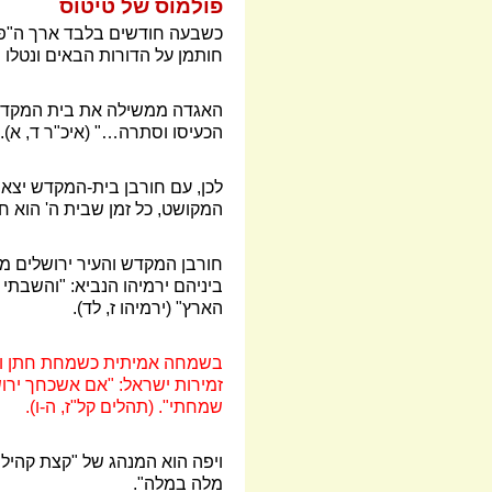
פולמוס של טיטוס
כשבעה חודשים בלבד ארך ה"פול
חותמן על הדורות הבאים ונטלו
האגדה ממשילה את בית המקדש ל
הכעיסו וסתרה
…
" (איכ"ר ד, א)
לכן, עם חורבן בית-המקדש יצאה 
המקושט, כל זמן שבית ה' הוא ח
חורבן המקדש והעיר ירושלים מ
ביניהם ירמיהו הנביא: "והשבתי 
הארץ" (ירמיהו ז, לד).
בשמחה אמיתית כשמחת חתן וכלה
זמירות ישראל: "אם אשכחך ירוש
שמחתי". (תהלים קל"ז, ה-ו).
ויפה הוא המנהג של "קצת קהילו
מלה במלה".