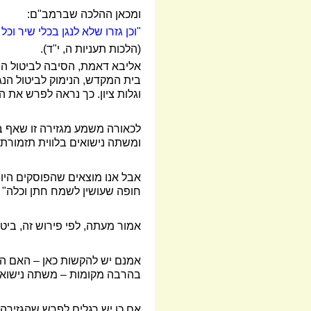
ומכאן ההלכה שברמב"ם:
"וכן גזרו שלא לנגן בכלי שיר וכ
(הלכות תעניות ה, י"ד).
אליבא דאמת, הסיבה לביטול הש
בית המקדש, הנימוק לביטול הנ
וגלות ציון. כך נראה לפרש את 
לכאורה משמע מגזירה זו שאף בח
ומשתה נישואים בלווית תזמורת, 
אבל אנו מוצאים שהפוסקים היו 
חופה שעושין לשמח חתן וכלה" (ת
אמור מעתה, לפי פירוש זה, בי
אמנם יש להקשות כאן
–
האם הית
בהרבה מקומות
–
משתה נישואין
אם כן יש רגלים לפרש שהגזירה