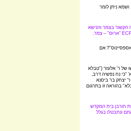
ושמא ניתן לומר
נה הקשור בצמר והנישא
EC
"ארוס"
–
צמר.
 אספסיינוס"? אם
 של ר' אלעזר ("טבלא
 "כי נח נפשיה דרב,
ר' יצחק בר ביסנא
בלא" בהוראה זו בתרגום
ת חורבן בית המקדש
ם ונתבטלו בגלל