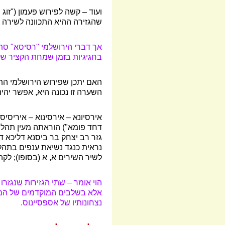
ועוד
–
קשה לפירוש פעמון ("זוג 
שהגזירה ההיא התכוונה לשירה בפה
אך דברי הירושלמי "רסיסא" סתו
בחגיגיות בזמן שמחת הקציר של 
האם יתכן שפירוש הירושלמי התכו
השערה זו נכונה היא, אפשר יה
אירסיונא
–
אירסינוא
–
איריסיס
דחד פומא") הוראתה מעין תהלוכ
גזר רב יצחק בר ביסנא דליכא דל
נראית כנגד נשיאת ענפים בתהלוכ
לשיר השירים א, א (בסופו); לקהל
הוי אומר
–
שתי הגזירות שנגזרו
אלא בשלבים המוקדמים של המל
נצחונותיו של אספסיינוס.