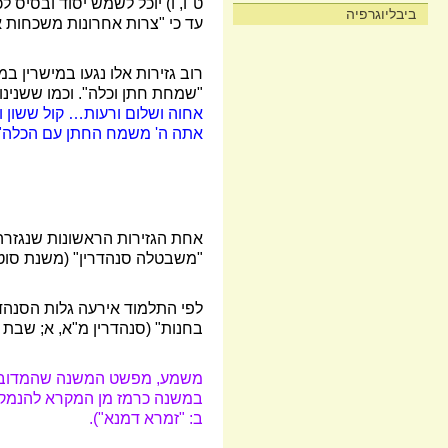
ט"ו, ו) יוכל לשמש יסוד ובסיס 
ביבליוגרפיה
עד כי "צרות אחרונות משכחות א
רוב גזירות אלו נגעו במישרין 
"שמחת חתן וכלה". וכמו ששנינו
אחוה ושלום ורעות
…
קול ששון ו
אתה ה' משמח החתן עם הכלה" (
אחת הגזירות הראשונות שנגזרה
"משבטלה סנהדרין" (משנת סוטה 
לפי התלמוד אירעה גלות הסנהד
בחנות" (סנהדרין מ"א, א; שבת ט"
משמע, מפשט המשנה שהמדובר הו
במשנה כרמז מן המקרא להנמקת 
ב: "זמרא דמנא").