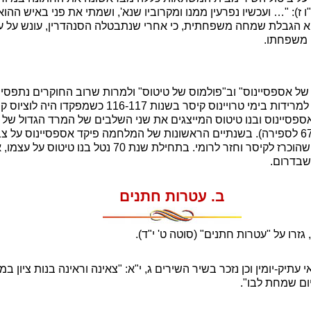
ז): "
…
ועכשיו נפרעין ממנו ומקרוביו שנא', ושמתי את פני באיש ההוא
הוא הגבלת שמחה משפחתית, כי אחרי שנתבטלה הסנהדרין, עונש על ע
י משפחתו.
 של אספסיינוס" וב"פולמוס של טיטוס" ולמרות שרוב החוקרים נתפסי
קיטוס" ומנסים להוכיח שהכוונה למרידות בימי טרויינוס קיסר בשנות
סיינוס ובנו טיטוס המייצגים את שני השלבים של המרד הגדול של יה
בשנים שלפני חורבן הבית (67-70 לספירה). בשנתיים הראשונות של המלחמה פיקד אספסיינו
 לרומי. בתחילת שנת 70 נטל בנו טיטוס על עצמו, את גמר המערכה
שבדרום.
ב. עטרות חתנים
גזרו על "עטרות חתנים" (סוטה ט' י"ד).
עתיק-יומין וכן נזכר בשיר השירים ג, י"א: "צאינה וראינה בנות ציון 
יום שמחת לבו".