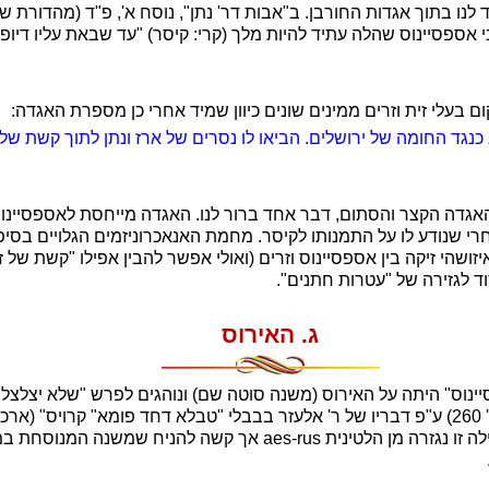
פני אספסיינוס שהלה עתיד להיות מלך (קרי: קיסר) "עד שבאת עליו די
ם בעלי זית וזרים ממינים שונים כיוון שמיד אחרי כן מספרת האגדה:
 כנגד החומה של ירושלים. הביאו לו נסרים של ארז ונתן לתוך קשת של 
האגדה הקצר והסתום, דבר אחד ברור לנו. האגדה מייחסת לאספסיינו
י שנודע לו על התמנותו לקיסר. מחמת האנאכרוניזמים הגלויים בסיפ
שהי זיקה בין אספסיינוס וזרים (ואולי אפשר להבין אפילו "קשת של 
וד לגזירה של "עטרות חתנים".
ג. האירוס
יינוס" היתה על האירוס (משנה סוטה שם) ונוהגים לפרש "שלא יצלצ
הקרוי כך" (אלבק סדר נשים עמ' 260) ע"פ דבריו של ר' אלעזר בבבלי "טבלא דחד פומא" קרוי
aes-rus
אך קשה להניח שמשנה המנוסחת במלה 