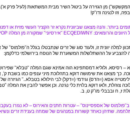
המקשקש") מן הגזירה על ביטול השיר מבית המשתאות (לעיל פרק א'). 
, וזו לנגינה ודו"ק!
מים ביותר. והנה מצאנו שביוונית נקרא זר הקציר העשוי מזית או דפ
היוונים והרומאים:
ECQEDIWNY
"אירסיוני" שמקורה מן המלה
POP
ון למלה יוונית זו, ולעוד סוג של זרים שנתבטלו בגלל ה"פולמוס" של
יה להצביע על ההשתלשלות המשוערת של הנוסח בירושלמי כדלקמן:
א
–
רסיסא. ולוליא דמסתפינא הוה אמינא שגם המלה "טבלא" שפירושו
ה. כך מצאנו את שימושה דוקא בתהלוכת מיני ענפים כמו בשבת ק', א'
ימטייה אסא (=הדס) וגידמי (=דקל) לבי הילולא בטבלא.." הגיזרה של 
ה צוהלת, ולאו דוקא בלוית כלי נגינה. וכן אפשר להבין את המלה "ט
ת ז, ח ובבבלי מו"ק ט, ב.
 ב"פולמוס של אספסיינוס"
–
עטרות חתנים והאירוס
–
לא נגזרו בעקבו
חמה. שתיהן כאחד קשורות במנהגים של שמחה בענידת זרים ונשיאת