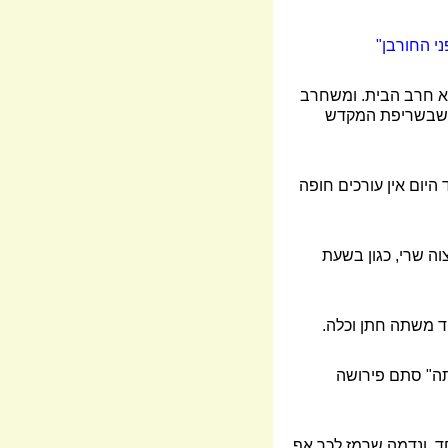
ני החורבן"
לא חרב הבית. ומשחרב
וק שבשריפת המקדש
היום אין עורכים חופה
וה שרי, כגון בשעת
ד משתה חתן וכלה.
תה" סתם פירושה
ד. ונדמה שרמז לכך אף