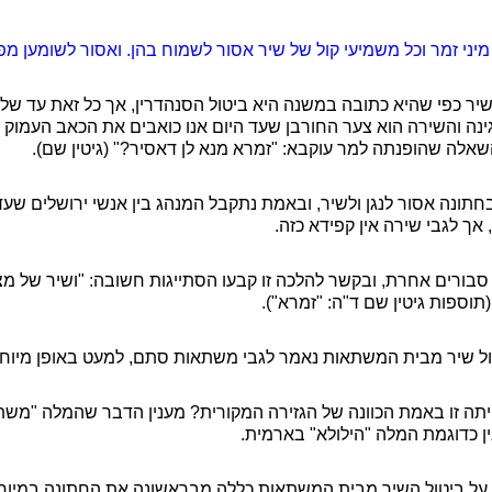
ל מיני זמר וכל משמיעי קול של שיר אסור לשמוח בהן. ואסור לשומען מפ
יר כפי שהיא כתובה במשנה היא ביטול הסנהדרין, אך כל זאת עד ש
גינה והשירה הוא צער החורבן שעד היום אנו כואבים את הכאב העמ
השאלה שהופנתה למר עוקבא: "זמרא מנא לן דאסיר?" (גיטין שם).
תונה אסור לנגן ולשיר, ובאמת נתקבל המנהג בין אנשי ירושלים שעד 
אך לגבי שירה אין קפידא כזה.
סבורים אחרת, ובקשר להלכה זו קבעו הסתייגות חשובה: "ושיר של מצ
וספות גיטין שם ד"ה: "זמרא").
טול שיר מבית המשתאות נאמר לגבי משתאות סתם, למעט באופן מיוח
ה זו באמת הכוונה של הגזירה המקורית? מענין הדבר שהמלה "מש
 כדוגמת המלה "הילולא" בארמית.
 על ביטול השיר מבית המשתאות כללה מבראשונה את החתונה במיוח