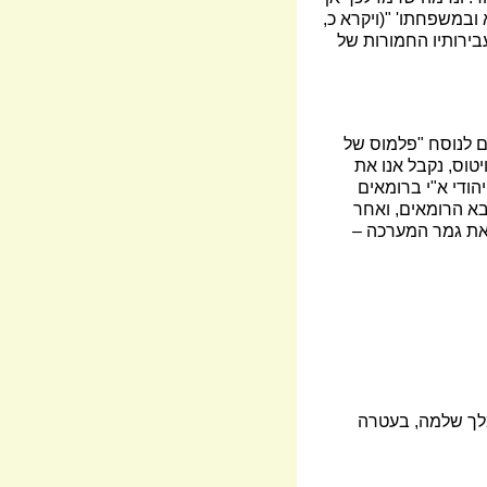
 ובמשפחתו' "(ויקרא כ,
בירותיו החמורות של
ם לנוסח "פלמוס של
 116-117 כשמפקדו היה לוציוס קויטוס, נקבל אנו את
ודי א"י ברומאים
ס על צבא הרומאים, ואחר
–
במלך שלמה, בעטרה