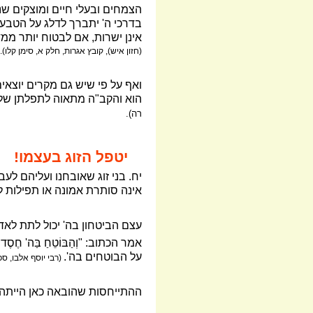
הצמחים ובעלי חיים ומוצקים שנ
בדרכי ה' יתברך לדלג על הטבע 
אינן ישרות, אם לבטוח יותר מ
(חזון איש), קובץ אגרות, חלק א, סימן קלו).
ואף על פי שיש גם מקרים יוצאי
הוא והקב"ה מתאוה לתפלתן של צ
רה).
יטפל הזוג בעצמו!
יח. בני זוג שאובחנו ועליהם ל
אינה סותרת אמונה או תפילות לה
עצם הביטחון בה' יכול לתת לאדם
אמר הכתוב: "וְהַבּוֹטֵחַ בַּה' ח
על הבוטחים בה'.
(רבי יוסף אלבו, ספ
ההתייחסות שהובאה כאן הייתה ב