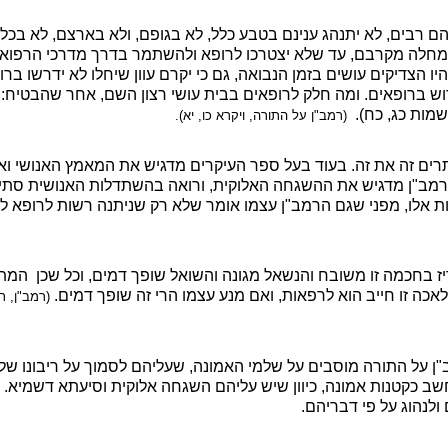
הם רבים, לא יתנהג ענינם בטבע כלל, לא בגופם, ולא בארצם, לא בכלל
מחלה מקרבם, עד שלא יצטרכו לרופא ולהשתמר בדרך מדרכי הרפואות כ
. וכן היו הצדיקים עושים בזמן הנבואה, גם כי יקרם עוון שיחלו לא ידרשו בר
רופאים. ומה חלק לרופאים בבית עושי רצון השם, אחר שהבטיח: "וּבֵרַךְ
ָ" (שמות כג, כח).
(רמב"ן על התורה, ויקרא כו, יא).
תרים זה את זה. בעוד בעל ספר העיקרים מדגיש את המאמץ האנושי 
 הרמב"ן מדגיש את ההשגחה האלוקית, ורואה בהשתדלות האנושית סתי
 אלו, מפני שגם הרמב"ן עצמו אומר שלא רק שניתנה רשות לרופא ל
יז בחכמה זו משובח והנשאל מגונה והשואל שופך דמים, וכל שכן
המתי
אכה זו חייב הוא לרפאות, ואם מנע עצמו הרי זה שופך דמים.
(רמב"ן, 
 על התורה מוסבים על שלמי האמונה, שעליהם לסמוך על ריבונו של 
 כקטנות אמונה, כיוון שיש עליהם השגחה אלוקית וסיעתא דשמיא. וא
ולנהוג על פי דבריהם.