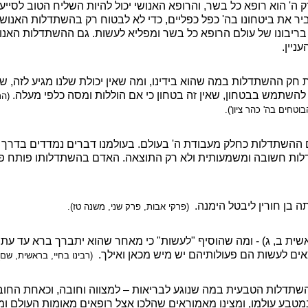
 ה' הוא רופא כל בשר, והרופא האנושי יכול להיות השליח הטוב לסייע
ר את ביטחונו בה' כפל כפליים, כדי לא לבטוח רק בהשתדלות האנוש
בריבונו של עולם הרופא כל בשר ומפליא לעשות. גם ההשתדלות האנוש
ניין.
חק ההשתדלות במה שהוא בידינו, ומה שאין יכולת שלנו מגיע לזה, שם
השתמש בבטחון, שאין זה בטחון כי אם הוללות ומסה כלפי מעלה.
(הר
בוטחים בה' כהר ציון').
 ההשתדלות כחלק מעבודת ה' בעולם. בעולמנו דברים נמדדים בדרך 
לות חשובה ומשמעותית ולא רק התוצאה. האדם בהשתדלותו פותח פת
 בן חורין ליבטל הימנה.
(פרקי אבות, פרק שני, משנה טז).
ֹת" (בראשית ב, ג) - ומה שהוסיף "לעשות" כי מאחר שהוא יתברך ברא עד עת
אים לעשות הם פעולותיהם יש מיש מכאן ואילך.
(רבינו בחיי, בראשית, שם)
השתדלות הטבעית במה שנוגע לבריאות – למצווה וחובה, וכאחת החו
טבע עולמו, ומצינו מאמוראים שהלכו אצל רופאים מאומות העולם ומי