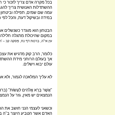
בכל מקרה אדם צריך לזכור כי רק
ההשתדלות האנושית צריך להגבי
עמה שם שמים, תפילה וביטחון 
במידה ובשיקול דעת, והכל לפי הע
הבטחון הוא מוגדר כשנשלים את 
במקום שהיכולת מתגלה חלילה ל
עין אי"ה, ברכות דף נח, פִּסקה קכ – 'ה
כלומר, הרב קוק מדגיש את עצם
אך בעולם הרוחני מידת ההשתד
עולם יבוא וישלים.
לא עליך המלאכה לגמור, ולא אתה
"אֲשֶׁר בָּרָא אֱלֹהִים לַעֲשׂו
הנמצאים יש מאין, גזר על הנמצ
וכשאני לעצמי הנני חושב את ה
האדם אשר הטביע היוצר ב"ה במ