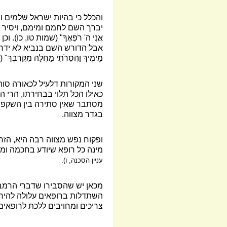
והכלל כי בהיות ישראל שלמים ו
יברך השם לחמם ומימם, ויסיר 
אֲנִי ה' רֹפְאֶךָ" (שמות טו, כו)
אבל הדורש השם בנביא לא ידרוש ב
מֵימֶיךָ וַהֲסִרֹתִי מַחֲלָה מִקִּרְבֶּך
שני המקורות דלעיל לכאורה סו
כאילו הכל תלוי בבחירתו, הרי
מסתבר שאין סתירה בין השקפות
בגדר מצווה.
ופקוח נפש מצווה רבה היא, הזר
מינה כל רופא שיודע בחכמה ומל
עניין הסכנה, ו).
מכאן יש שהסבירו שדברי הרמב"ן
השתדלות ברופאים עלולה להיחשב
צריכים ומחויבים ללכת לרופאים 