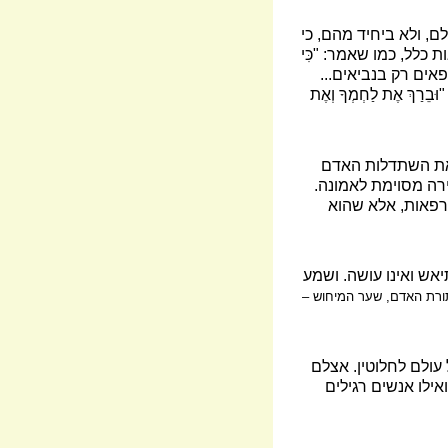
ם, ולא ביחיד מהם, כי
לל, כמו שאמר: "כִּי
ופאים רק בנביאים...
 אֶת לַחְמְךָ וְאֶת
ואת השתדלות האדם
רה מסוימת לאמונה.
רפאות, אלא שהוא
אש ואינו עושה. ושמע
תורת האדם, שער המיחוש –
עולם לחלוטין. אצלם
ילו אנשים רגילים