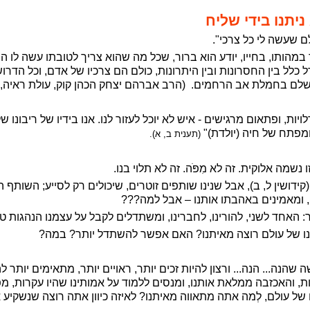
יתנו בידי שליח
ם שעשה לי כל צרכי".
מהותו, בחייו, יודע הוא ברור, שכל מה שהוא צריך לטובתו עשה לו 
ל כלל בין החסרונות ובין היתרונות, כולם הם צרכיו של אדם, וכל הד
נשלם בחמלת אב הרחמים.
(הרב אברהם יצחק הכהן קוק, עולת ראיה, כ
יות, ופתאום מרגישים - איש לא יוכל לעזור לנו. אנו בידיו של ריבונו
ומפתח של חיה (יולדת)"
(תענית ב, א).
שמה אלוקית. זה לא מִפֹּה. זה לא תלוי בנו.
ושין ל, ב), אבל שנינו שותפים זוטרים, שיכולים רק לסייע; השותף ה
תו, ומאמינים באהבתו אותנו – אבל למה???
: האחד לשני, להורינו, לחברינו, ומשתדלים לקבל על עצמנו הנהגות טוב
נו של עולם רוצה מאיתנו? האם אפשר להשתדל יותר? במה?
 שהנה... הנה... ורצון להיות זכים יותר, ראויים יותר, מתאימים יותר לה
, והאכזבה ממלאת אותנו, ומנסים ללמוד על אמותינו שהיו עקרות, מ
ו של עולם, לְמה אתה מתאווה מאיתנו? לאיזה כיוון אתה רוצה שנשקיע