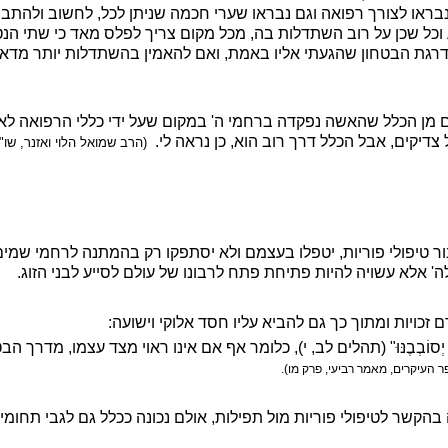
בראו לצורך רפואה וגם נבראו שערי חכמה שניתן לכל, לחשוב ולהתבונ
וכל שכן על רוב השתדלות בה, מכל מקום צריך לפלס מאד כי שתי הנ
מדרגת הבטחון שהגעתי אליו באמת, ואם להאמין בהשתדלות יותר מדאי
ם מן הכלל שהאשה נפקדה ברחמי ה' במקום שעל ידי כללי הרפואה לא ה
דיקים, אבל הכלל דרך רוב הוא, כן נראה לי.
(הרב שמואל הלוי ואזנר, שו"
עבור טיפולי פוריות, יטפלו בעצמם ולא יסתפקו רק בהמתנה לרחמי שמ
' אלא עשויה להיות פתיחת פתח לרבונו של עולם לסייע לבני הזוג.
 זכויות ומתוך כך גם להביא עליו חסד אלוקי וישועה:
ֶסֶד יְסוֹבְבֶנּוּ" (תהלים לב, י), כלומר אף אם אינו ראוי מצד עצמו, מדר
ר העיקרים, מאמר רביעי, פרק מו).
הקשר לטיפולי פוריות מול תפילות, אולם נכונה ככלל גם לגבי תחומ