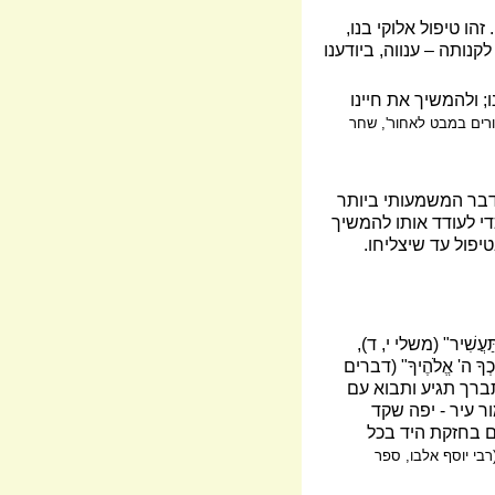
הו טיפול אלוקי בנו,
נותה – ענווה, ביודענו
; ולהמשיך את חיינו
ורים במבט לאחור', שחר
הדבר המשמעותי ביותר
די לעודד אותו להמשיך
פול עד שיצליחו.
ִׁיר" (משלי י, ד),
ה' אֱלֹהֶיךָ" (דברים
 יתברך תגיע ותבוא עם
מור עיר - יפה שקד
ם בחזקת היד בכל
רבי יוסף אלבו, ספר