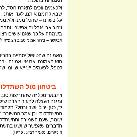
האצורות בתוכנו?
ולפעמים זוכים להארת חסד, לתובנ
שבא לרומם אותנו, לעדן אותנו, 
על בשרנו – שהכל ממנו ולא ממנ
וזה כואב, אבל זה אפשרי, והבחי
בשמחה על כך שאנו עושים רצונו 
אבקשך – בירור אמוני סביב הציפייה להיפקד,
האמונה שהטיפול יסתיים בהריון
הוא האמונה. אם אין אמונה - בנ
לטפל. לפעמים יש ייאוש, ומי ש
ביטחון מול השתדלו
ויתבאר מכל זה שהחריצות טוב בכל 
ומגנה העצלה להעיר האדם שישתדל ל
יד, כט), יכול יושב ובטל? תלמוד ל
ההשתדלות. וכן אמר המשורר: "אִם ה
שומר, שעם השמירה וההשתדלות 
הדברים שאפשר שיושגו בהשתדלות
העיקרים, מאמר רביעי, פרק ו).