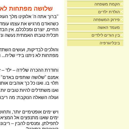
הקמת משפחה
שלושה מפתחות לא נ
הולדת ילדים
"ברוך אתה ה' אלוקינו מלך העול
פירוק המשפחה
כשהאדם מרגיש את עצמו עומד ב
מעמד האשה
החיים, יוצרם ומכלכלם. אין הבד
תכלית טובתו האמתית נעשה ו
בין הורים לילדים
ביבליוגרפיה
והולכים לבדיקות, ועושים השתדלו
מפתחות לא ניתנו בידי שליח... 
וחודרת ההכרה שלידה – ילד – זו נ
אמנם "שלושה שותפים באדם" (קיד
תלוי בו. ואנו כל כך אוהבים או
ואנו משתדלים להיות טובים יותר
ועולה השאלה הנוקבת: מה ריבו
ויש ימים אופטימיים יותר, ותחושה
ימים שאנו מתנפצים אל המציאות
לתפילתן. ומנסים להבין – ריבונ