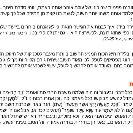
ה פנימית שריבונו של עולם אוהב אותנו באמת, וזוהי סדרת חינוך ... ז
ללמד אותנו משהו יותר חשוב, לטעת בנו קצת מן המידה שכל כך קשה לק
ו.
רה בידנו איך לבנות את הגישה הזאת, כי לא אנחנו בוחרים בייעוד שלנו
כפי שהוא רוצה, ולכשירצה הוא – גם יתן לנו פרי בטן.
(רבקה כהן, 'הרה
 עמ' 26-25).
 ובלידה היא הכוח המניע החשוב ביותר! מעבר לטכניקות של חיזוק, 
י הזוג מפסיקים לטפל. לכן מאוד חשוב שיהיה גורם מלווה ותומך לזוג כ
תומך בהם ומעודד אותם להמשיך לטפל, עשוי לשכנע אותם להמשיך בטי
ת
דבר, ובעבור זה היה שלמה משבח החריצות ואומר: "וְיַד חָרוּצִים תַּעֲש
השיג מבוקשו בכל מאמצי כחו, וכן אמרו רבותינו ז"ל: "לְמַעַן יְבָרֶכְךָ 
ומר: "בְּכָל מַעֲשֵׂה יָדְךָ אֲשֶׁר תַּעֲשֶׂה" (שם). הנה בארו שברכת השם
' לֹא יִשְׁמָר עִיר שָׁוְא שָׁקַד שׁוֹמֵר" (תהלים קכז, א), אבל אם ה' יש
האנושי יגיע העזר האלהי ולא בזולתו, ובעבור זה ראוי שישתדל האד
 האדם... כאלו הן בחיריות בחירה גמורה, וה' הטוב בעיניו יעשה.
(