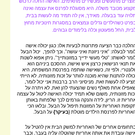
וצרים מתועשים ומכשירים מתאימים. האישה החלה לרכוש
קצוע מכובד משלה. היא מסוגלת לפרנס את עצמה ואינה
לויה עוד בבעלה. מאידך, אין לה תמיד מה לעשות בבית,
פרט כשהילדים גדלים ונמצאים במסגרות חינוכיות מחוץ
בית, החל מפעוטון וכלה בלימודים גבוהים.
הלכה כבר הציעה פתרונות לבעיות אלו: כגון יכולה אישה
ומר לבעלה: "איני ניזונת ואיני עושה". וכך להפך, יכול הבעל
ומר לאשתו: "טלי מעשי ידייך במזונותייך". ניתן אפוא לשנות
ת תנאי הנישואין כרצון איש ואישה, ההסכם ביניהם הוא
ולונטרי. ולפי זה, כשאישה שותפה בפרנסת המשפחה, היא
כולה להתנות שהיא מוכנה לוותר על זכות מזונותיה. לא הייתי
ציע לה לעשות זאת. מניסיוני הרב ברבנות אני יכול לומר,
אפילו אחת מאלף נשים שהצעתי להן זאת, לא ויתרה על
כות מזונותיה, משום שלא תמיד יכולה האישה ליטול על עצמה
חריות זו. הריון, לידה והנקה גורמים לכך שלפחות באותן
קופות האחריות על המזונות תיפול על הבעל. ובלאו הכי
אחריות לפרנסת הילדים מוטלת {
בעיקר}
על הבעל.
תחומים אחרים של האחריות למשק הבית אין להטיל על
ישה עובדת את אותה אחריות שהוטלה עליה בעבר. וכבר