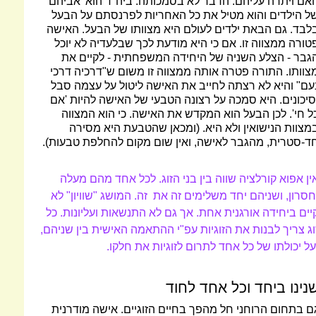
אם ויתרה עליהם. הדבר לא בסמכותה. ביה"ד הוא 'אביהם'
ל הילדים והוא מטיל את כל האחריות לפרנסתם על הבעל
לבד. גם הבאת ילדים לעולם היא מצוותו של הבעל. האישה
טורה ממצווה זו. אם כי היא מודעת לכך שבלעדיה לא יוכל
גבר - הצלע השניה של היחידה המשפחתית - לקיים את
צוותו. התורה פטרה אותה ממצווה זו משום ש"דרכיה דרכי
עם" והיא לא רצתה לחייב את האישה ליטול על עצמה סבל
סיכונים. היא סמכה על רצונה הטבעי של האישה להיות 'אם
ל חי'. לכן הבעל הוא המקדש את האישה. כי הוא המצווה
מצוות הנישואין ולא היא. (ומכאן שהטבעת היא מסירה
ד-סטרית, מהגבר לאישה, ואין שום מקום להחלפת טבעות).
ין אפוא קורלציה שווה בין בני הזוג. לכל אחד מהם מעלה
חסרון, ושניהם יחד משלימים זה את זה. המושג "שוויון" לא
יים ביחידה אורגנית אחת. אך גם לא התנשאות ועליונות. כל
וג צריך לבנות את הזוגיות עפ"י ההתאמה האישית בין שניהם,
על יכולתו של כל אחד לתרום לזוגיות את חלקו.
נינו ביחד וכל אחד לחוד
ם בתחום הרוחני חל מהפך בחיים הזוגיים. אישה מודרנית