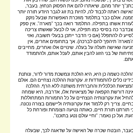
תנ"ך יותר מהם, שיאתרו להם את הפסוק הנחוץ. בעבר,
אישה ראתה לכבוד לה, להיות בת זוג לגבר היודע תורה יותר
מנה. אולם כבר בתלמוד מוזכרת האפשרות שבעל נזקק
עזרת אשתו בתפילה. התלמוד רואה בכך "מארה". אין ספק
בדבר כה בסיסי כמו תפילה, אוי לו לבעל שאשתו צריכה
סייע לו להתפלל (אם כי הדבר ייתכן בבעלי תשובה, ואזי
'מארה' תיהפך להם לברכה). אך בתחומים אחרים, אין
ניעה שאישה תעלה על בעלה. שינויים אלו ואחרים, מחייבים
תיחות של בני הזוג להבין אותם, לעכל אותם, ולהתמודד
תם.
הלכה כשמה כן היא, היא הולכת ונמשכת מדור לדור, ונותנת
ידינו כלים להתמודדות זו. עקרונות ההלכה נצחיים הם. אולם
מציאות הכלכלית והחברתית משתנה ללא הרף. ההלכה
ינה דורשת הקפאה של מציאויות אלו, אדרבה, היא שמחה
החיל את עקרונותיה הנצחיים על כל התמורות המתחוללות
חיים. צריך רק ללמוד את עקרונותיה וליישמם בצורה נכונה.
י תורתנו תורת חיים, כאותה נטיעה הצומחת ופורחת כל
עת. ועל כן נאמר: "וחיי עולם נטע בתוכנו".
עבר, הובטח שכרה של האישה על שדאגה לכך, שבעלה