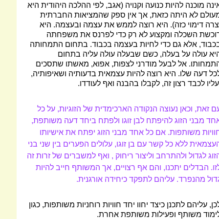
ינה מוכנה להיות כנועה וקנויה (אגב, לפי ההלכה היהודית היא
עולם לא היתה כזאת, אך אין ספק שהמציאות החברתית
צרה דימוי כזה). היא רוצה לממש את עצמה ובעצמה. היא
וכשת השכלה ומקצוע לא רק כדי לפרנס את משפחתה
כבוד, אלא גם כדי לחיות בעצמה בכבוד. בתחום התמחותה
יא עולה על בעלה, כשם שבעלה עולה עליה בתחום
תמחותו. אל לבעל מודרני לצפות, אפוא, מאשתו שתסכים
כל דעה שלו. היא רוצה להיות עצמאית בדעותיה ושאיפותיה,
עליו לכבד רצון זה, לקבלו בהבנה ואף לעודדו.
ם זאת, וכאן נעוצה הנקודה הארכימדית של הזוגיות, על כל
חד מבני הזוג להיפתח לבן זוגו ולפתח ביחד דעה משותפת,
וויות משותפות. אם כל אחד מבני הזוג יפתח את אישיותו
עצמאית ללא כל קשר עם בן זוגו, עלולים הפערים בין שני בני
זוג לגדול ולהתרחב וליצור ריחוק , ואף למשברים של זרות זה
זו. הבדלים יתכנו, והם אף רצויים, אך המשותף חייב להיות
דול מהנפרד. עליהם לתפקד כיחידה אורגנית.
כן, עליהם לתכנן כיצד יחוו יחד חוויות רוחניות משותפות, כגון
ימוד משותף ופעילות משותפת אחרת.