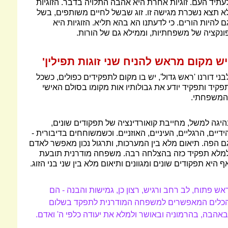
עתיד העם. זוגיות אחרת היא אהבה התלויה בדבר. הזוגיות
א תצא נשכרת מגישה זו. זוג שבשל לחיים משותפים, בשל
ם להיות הורים. כי לדעתנו הא בהא תליא. הזוגיות היא
ונקציה של משפחתיות, וממילא גם של הורות.
יש מקום מראש להניח שני זוגות תפילין'
בני דורנו 'ראש גדול', יש בו מקום לתפקידים כפולים, כשכל
פקיד ותפקיד יודע את גבולותיו אות מקומו בסולם האישי
המשפחתי.
היגה למשל, מחייבת קואורדינציה של תפקודים שונים,
ידיים, הרגליים, העיניים, האוזניים. וכשמשוחחים בדיבורית -
ם הפה. תיאום מלא בין המערכות, ותרגול נכון מאפשר לאדם
מלא תפקיד כזה בהצלחה רבה. משפחה מודרנית תובעת
ף היא תפקודים שונים ומגוונים ותיאום מלא בין שני בני הזוג.
אש פתוח, לב רחב ורגיש, רצון כן, גמישות והבנה - הם
כלים המאפשרים למשפחה המודרנית לתפקד בשלום
באהבה, בהרמוניה ובאושר ולמלא את יעודה כלפי ה' ואדם.