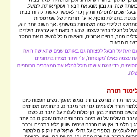
אותה שנה. זוג נבון מונע את הבעיה ועוקף אותה. למשל,
בעל ישכים לתפילת וותיקין כדי לאפשר לאשתו להיות בבית
כנסת בתפילת מוסף. או ע"י תורניות של שמרטפיות
תחלפות לילדי כמה משפחות במשותף. אך חשוב יותר הוא,
על כל זוג להבהיר לעצמו, שבעיה כזאת היא עראית. הילדים
דלים מהר, החיים ארוכים, והאישה תוכל להשלים את החסר
שנים הבאות.
ם זאת על הבעל לפצותה גם באותם שנים שהאישה רואה
ת עצמה כאילו 'מקופחת', ע"י ויתור מצידו בתחומים
סוימים, כדי שגם אישתו תוכל למלא את המצברים הרוחניים
לה.
ימוד תורה
לימוד תורה מורגש בדורנו ממש מהפך. נשים חפצות כיום
למוד תורה ולפעמים גם יותר מגברים. בתחומים מסוימים
נשים מתמחות בהן, הן יכולות לעלות על הגברים. כשם
גברים עולים על נשותיהם בתחומים שהם עוסקים בם יותר,
גון: תלמוד. אין שום הכרח שיהיה שוויון מלא בתכנים. וכבר
יה לעולמים. מספרים על גדולי ישראל שהיו זקוקים למקור
סוים בתנ"ך, שנשכח מהם, ופנו לנשותיהם, שהיו בקיאות