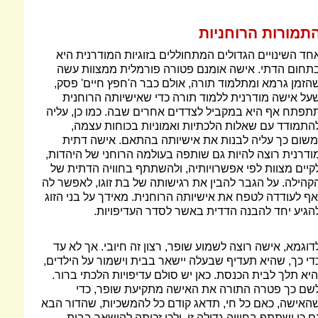
תמורות הרוחניות
חד השינויים הגדולים המתחוללים בזוגיות המודרנית היא
תחום הדתי. אישה אומנם פטורה פורמלית ממצוות עשה
הזמן גרמא ומתלמוד תורה, אולם כבר ה'חפץ חיים' פסק,
על אישה מודרנית ללמוד תורה כדי שאישיותה הרוחנית
תפתח אף היא במקביל לצדדים אחרים שבה. כמו כן, עליה
התמודד עם שאלות הלכתיות ואמוניות בכוחות עצמה,
משום כך עליה לבנות את אישיותה בהתאם. אישה דתית
ודרנית רוצה להיות גם שותפה בעולמה הרוחני של היהדות,
קיים מצוות לפי אפשרויותיה, ולהשתתף בחוויה הדתית של
קהילה. על הגבר להבין את רגישותה של בת זוגו, לאפשר לה
אף לעודדה לטפח את אישיותה הרוחנית. מאידך על בני הזוג
הגיע יחד להבנה הדדית באשר לסדר העדיפויות.
דוגמא, אישה רוצה לשמוע שופר, רצון זה חיובי. אך לא עד
די כך, שהיא תעדיף שבעלה יישאר בבית וישמור על הילדים,
היא תלך לבית הכנסת. כאן יש סולם עדיפויות הלכתי ברור.
שם כך פטרה התורה את האישה מתקיעת שופר, כדי
האישה, כאם כל חי, תדאג קודם כל להמשכיות, שהדור הבא
ם כן ישתתף בחוויה גדולה זו, ולכן זכותה להישאר בבית