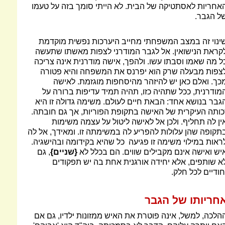
אחריות לאסתטיקה של הבית. לא הייתי סומך בזה על טעמו
ל הגבר.
ינוי זה במצב המשפחתי מחייב היערכות נפשית מוקדמת
קראת הנישואין. אל לגבר המודרני לצפות מאשתו שתעשה
ל מה שאמו וסבתו עשו. ולהפך, אישה מודרנית אינה צריכה
צפות מבעלה שרק הוא יפרנס את המשפחה והיא פטורה
כך. ואלם כאן יש להיזהר מהיסחפות מוגזמת. לאישה
מודרנית, ככל שתהיה כזו, תהיה תמיד עדיפות ברורה על
גבר בנושא אחד: הבאת חיים לעולם. משימה גדולה זו היא
כותה העיקרית של האישה בתקופת הפוריות, אך גם חובתה.
ין לה תחליף. ולכן אל לאישה ליטול על עצמה משימות
תקופה שהן עלולות להפריע לה במשימתה זו. ומאידך, אל לה
ראות במילוי משימה זו פגיעה כל שהיא בקידומה ובהישגיה.
יש ואישה אינם מקבילים שווים. הם בכלל לא
{שניים}
, גם
א שותפים, אלא יחידה אורגנית אחת בה יש תפקודים
חודיים לכל חלק.
חריותו של הגבר
הלכה, למשל, אינה פוטרת את האיש ממזונות ילדיו, גם אם