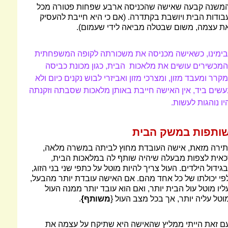
משנה קבעה שאישה שהכניסה ארבע שפחות פטורה מכל
בודות הבית ויושבת בקתדרה. (אם כי היא חייבת להעסיק
ת עצמה, משום שבטלה מביאה לידי שעמום).
בימינו, כשאישה מכניסה את משכורתה לקופה המשפחתית
המכשירים עושים את מלאכות הבית, כגון מכונת כביסה
מקרר ומעבד מזון, ומצרכי מזון ואביזרי לבוש נקנים כיום ולא
עשים ביד, אין האישה חייבת באותן מלאכות שסבתה וזקנתה
יו נוהגות לעשות.
ותפות במשק הבית
תירה מזאת, אישה העובדת מחוץ לביתה במשרה מלאה,
כאית לצפות מבעלה שיהיה שותף לה במלאכות הבית,
בגידול הילדים. העול צריך להיות מוטל על כתפי שני בני הזוג,
פי יכולתו של כל אחד מהם. אם האישה עובדת יותר מהבעל,
ליו מוטל עול הבית יותר, ואם הוא עובד יותר ממנה העול
וטל עליה יותר, אך בכל מצב העול {
משותף}
.
ם זאת הייתי ממליץ שהאישה היא שתיקח על עצמה את