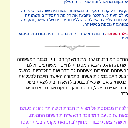
יש מקום מראש להניח שני זוגות תפילין'
קציר:
חלוקת התפקידים במשפחה המודרנית שונה מזו שהייתה
עולם העתיק. ההלכה שקבעה את חלוקת התפקידים השתנתה
עקבות העלייה בהשכלתה הכללית והיהודית של האישה, ומקומה
מפרנסת נוספת במשפחה.
ילות מפתח:
חובות האישה, זוגיות בחברה דתית מודרנית, מימוש
צמי.
החיים המודרניים שינו את המערך הבין זוגי. מבנה המשפחה
שתנה. ההלכה קבעה מסגרת לחיים המשותפים, אולם
השתנות הנסיבות משתנות גם הדרישות ההלכתיות. למשל,
בעל חייב במזונות אשתו. בתמורה האישה חייבת לבעל את
כנסותיה, אם יש כאלו. במקביל היא חייבת לשאת בעול
בית, אפיה ובישול, כביסה וניקוי, הנקה ואריגה, או סריגה
כדו'.
לכה זו מבוססת על מציאות חברתית שהיתה נהוגה בעולם
אות שנים. עם המהפכה התעשייתית השתנו התנאים.
אישה יוצאת לעבודה מחוץ לבית, ואת מקומה בבית תפסו