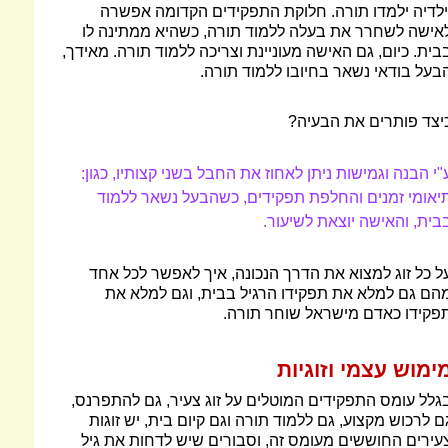
ילדיה ילמדו תורה. חלוקת התפקידים הקדומה אפשרה
אישה לשחרר את בעלה ללמוד תורה, כשהיא ממתינה לו
בית. כיום, גם האישה מעוניינת וצריכה ללמוד תורה. מאידך,
בעל בודאי נשאר בחיובו ללמוד תורה.
יצד פותרים את הבעיה?
"י הבנה וגמישות ניתן לאחוז את החבל בשני קצותיו, כגון:
יאומי זמנים והחלפת תפקידים, כשהבעל נשאר ללמוד
בית, והאישה יוצאת לשיעור.
ל כל זוג למצוא את הדרך הנכונה, איך לאפשר לכל אחד
הם גם למלא את תפקידו הרגיל בבית, וגם למלא את
פקידו כאדם מישראל שוחר תורה.
ימוש עצמי וזוגיות
גלל עומס התפקידים המוטלים על זוג צעיר, גם להתפרנס,
ם לרכוש מקצוע, גם ללמוד תורה וגם קיום בית, יש זוגות
עירים החוששים מעומס זה, וסבורים שיש לדחות את גיל