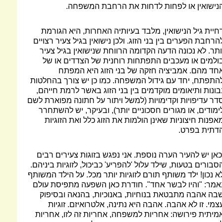
נישואין או לפחות לדחות את הרחבת המשפחה.
חיית גיל הנישואין, מלבד בעיותיה האחרות, היא הגורמת
הרחבת הפערים בין בני הזוג. ולכן נישואין בגיל צעיר רצויים
ותר. לא נכונה הדעה הקדומה הרווחת שנישואין בגיל צעיר
ולמים או מעכבים התפתחות רוחנית של הצדדים או של
חד מהם. אמביציה חזקה של בני הזוג היא המפתח
התפתח, יחד עם גידול המשפחה. כמו כן יש צורך בהחלטות
בונות ותיאומים מוקדמים בין בני הזוג באשר לרמת חייהם,
דר עדיפויות וקדימויות (למשל ויתור על חתונה מפוארת לשם
ימודים, או מגורים חסכוניים יותר), ובעיקר, יש להשתחרר
אפנות חיצוניות שאינן הולמות את הזוג כלל ואת הזוגיות
דתית בפרט.
כאן יש להעיר הערה נוספת. אני נפגש בזוגות צעירים רבים
סבורים בטעות, שילד עלול 'להפריע' כביכול, לזוגיות ביניהם.
א נכון! ילד משותף תורם לזוגיות יותר מכל. על הילד המשותף
אמר: "והיו לבשר אחד". חודרת כאן השפעה מתפיסת עולם
בה אהבה מתבטאת בנוחיות, באנוכיות, בהנאה ובסיפוק
צמי. זו לא אהבה. אהבה היא נתינה, אלטרואיזם. זוגיות
מיתית פירושה: אחריות למשפחה, אחריות זה לזו, אחריות