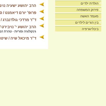
הולדת ילדים
הרב יהושע ישעיה נויב
פירוק המשפחה
פרופ' יורם דיאמנט / ס
מעמד האשה
ד"ר מרדכי גולדנברג 
בין הורים לילדים
הרב יהושע י' נויבירט 
ביבליוגרפיה
גינקולוגיה ופוריות - טהרת 
ד"ר מיכאל שיה / שיטו