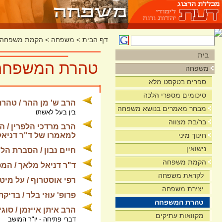
דף הבית
>
משפחה
>
הקמת משפחה
בית
טהרת המשפחה
משפחה
ספרים בטקסט מלא
סיכומים מספרי הלכה
הרב ש' מן ההר / טה
מבחר מאמרים בנושא משפחה
בין בעל לאשתו
בר/בת מצווה
הרב מרדכי הלפרין / ה
חינוך מיני
למאמרו של ד"ר דניאל
נישואין
חיים נבון / הסברת ה
הקמת משפחה
ד"ר דניאל מלאך / המפ
לקראת משפחה
רפי אוסטרוף / על מיט
יצירת משפחה
פרופ' עוזי בלר / בדי
טהרת המשפחה
הרב איתן אייזמן / סוגי
מקוואות עתיקים
דברי פתיחה - יו"ר המושב