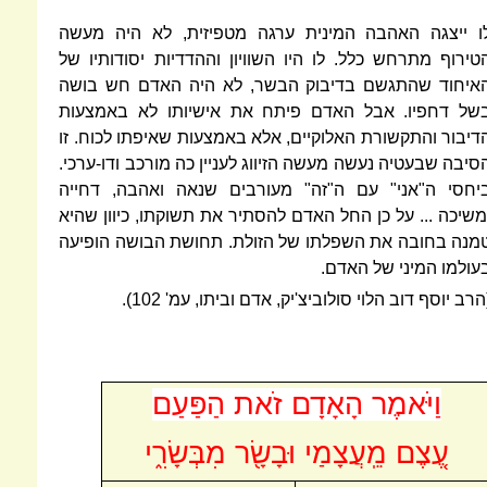
ו ייצגה האהבה המינית ערגה מטפיזית, לא היה מעשה
טירוף מתרחש כלל. לו היו השוויון וההדדיות יסודותיו של
איחוד שהתגשם בדיבוק הבשר, לא היה האדם חש בושה
של דחפיו. אבל האדם פיתח את אישיותו לא באמצעות
דיבור והתקשורת האלוקיים, אלא באמצעות שאיפתו לכוח. זו
סיבה שבעטיה נעשה מעשה הזיווג לעניין כה מורכב ודו-ערכי.
יחסי ה"אני" עם ה"זה" מעורבים שנאה ואהבה, דחייה
משיכה ... על כן החל האדם להסתיר את תשוקתו, כיוון שהיא
מנה בחובה את השפלתו של הזולת. תחושת הבושה הופיעה
עולמו המיני של האדם.
הרב יוסף דוב הלוי סולוביצ'יק, אדם וביתו, עמ' 102).
וַיֹּאמֶר הָאָדָם זֹאת הַפַּעַם
עֶ֚צֶם מֵֽעֲצָמַי וּבָשָׂ֖ר מִבְּשָׂרִ֑י