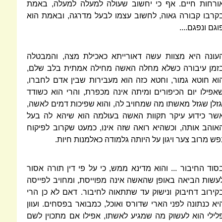
ורחות חיים. אף כי יחשוב שעולה למעלה למעלה, באמת
קרבו קבורה גאוה, לחשוב עצמו לבעל מדרגה, ובאמת הוא
וגם ונפגם....
עונה היא מצוות עשה דאורייתא כאכילת מצה, והמבטלה
זמן עיבורה כשלא מחלה האשה מחילה אמתית בלב שלם,
וא חוטא גמור, וחטא כזה הוא מעבירות שבין אדם לחברו,
אפילו יום הכיפורים ומיתה אינה מכפרת, והרי הוא כשודד
גזלן שגזל מאשתו מה שמחויב לה, והוא שפיכות דמים לאשה,
שר כידוע עיקר תקוות האשה בעולמה הוא שיהא לה בעל
אוהב אותה, וכשהיא רואה שזה אינו, כמעט שקרוב לפיקוח
פש מרוב צער ויגון על היותה גלמודה כאלמנות חיות.
סוד החיבור ... והוא מדינא ממש, כי על פי דין תורה אסור
עשות הביאה באופן שהאשה אינה מפוייסת, ומחויב לפייסה
קירוב דחיבוק ונישוק עד שתתאוה לחיבור. דאם לא כן הרי
יא כנתונה לפני הארי שדורס ואוכל, כמבואר בפסחים. ועוון
לילי הוא לעשוק מה שמגיע לאשתו, אפילו אם מתכוין לשם