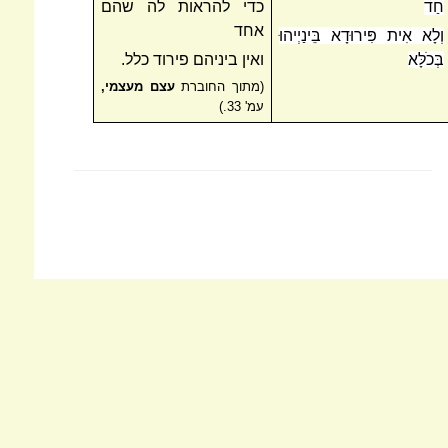
חַד
כדי להראות לה שהם
אחד
וְלָא אִית פִּירוּדָא בֵּינַיְיהוּ
בְּכֹלָּא
ואין ביניהם פירוד כלל.
(מתוך החוברת
עצם מעצמי,
עמ' 33.)