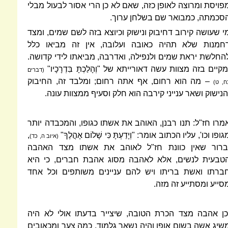
פויסת ומרוצה לאופן כזה, שאם לא כן הרי אסור לבעול מבלי
סכמתה, כמבואר שם בשלחן ערוך.
י שעושה קירוב דחיבוק ונישוק וכיוצא בזה לשם שמים, ומצד
חמנות שלא תהיה כאובה ועלובה, אין זה מביאו כלל
החלשת יראת שמים ולנפילה, ואדרבה, מביאתו לידי קדושה.
מקיים בזה מצוות עשה דאורייתא של "וְהָלַכְתָּ בִּדְרָכָיו"
(דברים
– מה הוא רחום, אף אתה רחום; ומלבד זה, החיבוק
ח, ט)
הנישוק ושאר ענייני קירבה הוא חלק וסעיף ממצוות עונה.
מרו חז"ל: תנו רבנן, האוהב את אשתו כגופו, והמכבדה יותר
גופו וכו', עליו הכתוב אומר: "וְיָדַעְתָּ כִּי שָׁלוֹם אָהֳלֶךָ"
,
(איוב ה, כד)
ברור שאין כוונת חז"ל לאוהב את אשתו מצד האהבה
טבעית לנשים, אלא לאהבה מסוג אהבת חברים, כי היא
ברתו ואשת בריתו ויש להם עניינים משותפים וכל אחד
סייע ומסתייע זה מזה.
כן אהבה מצד הכרת הטובה, שיצייר בדעתו אולי לא היה
שיג אשה בשום אופן והיה נשאר גלמוד, כמה צער ומכאובים