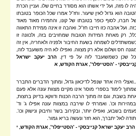
יה לו מזה, ועל ידי אשתו הוא מסודר בחיים שלו. ועניין הכרת
טובה הוא גדול לאין שיעור. וחז"ל אמרו שכל הכופר בטובתו
ל חברו, לסוף כופר בטובתו של קונו, והחמירו מאוד מאוד
זה. ועל אהבה כזו חייבו חז
"
ל. ואהבה זו אינה ממידת התאווה
לל, רק מאחת המידות הטובות שמחויבים בזה, ולכוונה זו
שמשתדלים לשמחה בשעת החיבור ולפניה ולאחריה, אין זה
גונה חס ושלום אלא רק מצווה. ואפילו לא היה משועבד לזה,
כל שכן כשמשועבד לזה על פי דין.
הרב יעקב ישראל
נייבסקי - 'הסטייפלר', אגרת הקודש, א
..ואצלי היה אחד שנפל לדיכאון גדול, ומתוך הדברים התברר
מתוך לימוד בספרי מוסר אינו מקיים מצוות עונה אלא פעם
חת בשבת, וגם זה מתוך הרבה הכנות ודווקא בדיוק בחצות,
במהירות וכו'. ואמרתי לו שירבה במצוות עונה אפילו ג' וד'
עמים בשבוע, ואפילו יותר, ובקירוב בשר וחיבוק ונישוק וכו'.
תודה לאל יתברך, הוא חזר ונעשה בריא גמור.
הרב יעקב ישראל קנייבסקי - 'הסטייפלר', אגרת הקודש, י