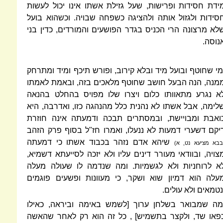
ידת חסידות ופרישות, שעל גזילת אשתו אינו יכול לעשות
סידות ולגזול אותה ולהציגה כשפחה שבויה. וכשהוא בועל
לא מרצונה הרי הכניס בגדר הפושעים והמורדים, כדין בני
נוסה.
מי שחוטף ובועל מיד ובלא קירוב, ופורש תיכף ומיד ומתרחק
מנה, הנה הבעל חושב שחוטף מלאכים בזה, ובאמת לאמתו
א נגרע מתאוותו כלום ויצרו שלו מפויס בהחלט בהנאה
לימה, אבל אשתו לא נהנית כלל מהנהגה כזו, ואדרבה, היא
ואבת ומבויישת, ובמסתרים תבכה ודמעתה אינה חוזרת
יקם דשערי דמעות לא ננעלו, ואמרו חז"ל בסוף פרק הזהב
שיהא אדם נזהר בכבוד אשתו כי דמעתה
בבא מציעא נט, א)
צויה, ובוודאי מעורר דינים עליו ולא יזכה לסייעתא דשמיא,
א לרוחניות ולא לגשמיות. ומה שנדמה לו שעולה מעלה
עלה הוא דמיון שוא ושקר, כי מעוונות ופשעים פוגמים
נטמאים ולא עולים.
מה שמבואר בשלחן ערוך [לשמש באימה וביראה, כאילו
פאו שד, ולקצר בתשמיש] ‏, כל זה הוא רק לאחר שהאשה