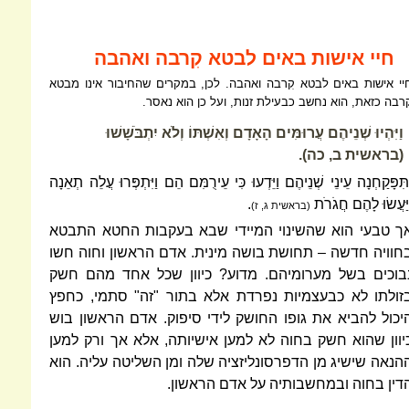
חיי אישות באים לבטא קִרבה ואהבה
יי אישות באים לבטא קִרבה ואהבה. לכן, במקרים שהחיבור אינו מבטא
ִרבה כזאת, הוא נחשב כבעילת זנות, ועל כן הוא נאסר.
וַיִּהְיוּ שְׁנֵיהֶם עֲרוּמִּים הָאָדָם וְאִשְׁתּוֹ וְלֹא יִתְבֹּשָׁשׁוּ
(בראשית ב, כה).
ַתִּפָּקַחְנָה עֵינֵי שְׁנֵיהֶם וַיֵּדְעוּ כִּי עֵירֻמִּם הֵם וַיִּתְפְּרוּ עֲלֵה תְאֵנָה
ַיַּעֲשׂוּ לָהֶם חֲגֹרֹת
.
(בראשית ג, ז)
ך טבעי הוא שהשינוי המיידי שבא בעקבות החטא התבטא
חוויה חדשה – תחושת בושה מינית. אדם הראשון וחוה חשו
בוכים בשל מערומיהם. מדוע? כיוון שכל אחד מהם חשק
זולתו לא כבעצמיות נפרדת אלא בתור "זה" סתמי, כחפץ
יכול להביא את גופו החושק לידי סיפוק. אדם הראשון בוש
יוון שהוא חשק בחוה לא למען אישיותה, אלא אך ורק למען
הנאה שישיג מן הדפרסונליזציה שלה ומן השליטה עליה. הוא
דין בחוה ובמחשבותיה על אדם הראשון.