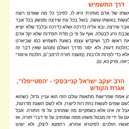
דרך התשמיש
שתו של אדם מותרת היא לו, לפיכך כל מה שאדם רוצה
עשות באשתו עושה, בועל בכל עת שירצה ומנשק בכל אבר
אבר שירצה, ובא עליה כדרכה ושלא כדרכה ובלבד שלא יוציא
כבת זרע לבטלה. ואף על פי כן מדת חסידות שלא יקל אדם
ת ראשו לכך ושיקדש עצמו בשעת תשמיש כמו שביארנו
הלכות דעות, ולא יסור מדרך העולם ומנהגו שאין דבר זה
לא כדי לפרות ולרבות. (משנה תורה לרמב"ם, הלכות איסורי
יאה, פרק כא, ט).
הרב יעקב ישראל קנייבסקי - 'הסטייפלר',
אגרת הקודש
ן אמת שפרישות מתאוות עולם הזה הוא עניין גדול, כשהוא
שם שמים לעשות נחת רוח ליוצרו, ולא לשם השגת מדרגות,
בל זה אינו אלא כשמקיים מה שמחויב על פי התורה. אבל
ם על ידי זה מבטל משהו ממה שמחויב על פי דברי תורה, אז
עשיו הולכים לסיטרא אחרא, רחמנא ליצלן, ולא ישיגו