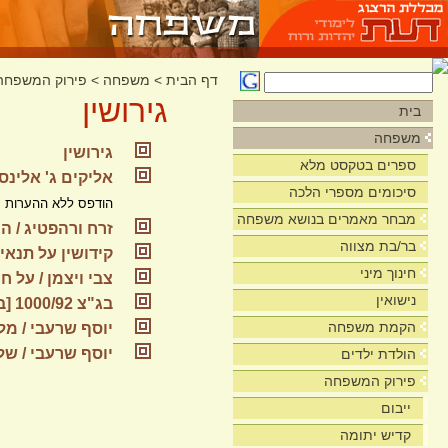
דף הבית
>
משפחה
>
פירוק המשפחה
גירושין
בית
משפחה
גירושין
ספרים בטקסט מלא
אליקים ג' אלינסו
סיכומים מספרי הלכה
הודפס ללא ההערות
מבחר מאמרים בנושא משפחה
זרח ורהפטיג / הנ
בר/בת מצווה
קידושין על תנאי (pdf
חינוך מיני
צבי ויצמן / על 
נישואין
בג"צ 1000/92 [בג"ץ בבלי]
הקמת משפחה
יוסף שרעבי / מל
יוסף שרעבי / של
הולדת ילדים
פירוק המשפחה
ייבום
קדיש יתומה