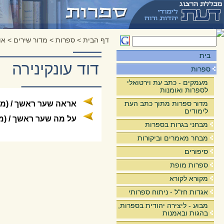
דף הבית
>
ספרות
>
מדור שירים
>
אוס
בית
דוד עונקינירה
ספרות
מעמקים - כתב עת וירטואלי
לספרות ואומנות
מדור ספרות מתוך כתב העת
אראה שער ראשך / (מת
לימודים
על מה שער ראשך / (מ
מבחני בגרות בספרות
מבחר מאמרים וביקורות
סיפורים
ספרות מופת
מקורא לקורא
אגדות חז"ל - ניתוח ספרותי
מבוע - ליצירה יהודית בספרות,
בהגות ובאמנות