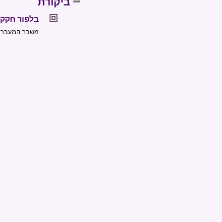
ביקורת
בלפור חקק 
משבר המעבר הת