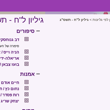
גיליון ל"ח - ת
 לפי גליונות
>
גיליון ל"ח - תשס"ג
סיפורים
דב גנוחסקי 
סיפורה של חע
הניה וייס /
אריאלה-ידי
בועז צבאן / 
אמנות
חיים אודם /
נחום כץ / ח
רות פסדר / 
יצחק שריג 