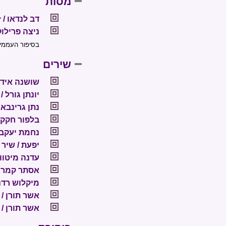
מסות
דב לנדאו / 
ניצה פרילו
בסיפור העממי ו
שירים
שושנה אידל 
יונתן גורל 
נתן גרינבאו
בלפור חקק 
נחמת יעקב 
יפעת / שיר
עדנה מיטווך
אסתר קמרון 
מיקלוש רדנו
אשר תורן / 
אשר תורן /