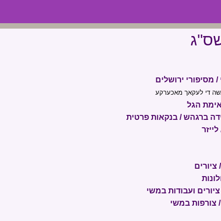
שס"ג
/ מסיפורי ירושלים
שה די לעקאך מאכערקע
 אימת הגל
דה ברגהש / בנקאות פרטית
לייזר
 ציורים
לונות
ציורים ועבודות במשי
/ צורפות במשי