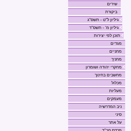
שירים
ביקורת
גיליון ל"ט - תשס"ג
גיליון מ' - תשס"ד
תוכן לפי יצירות
מגדים
מחניים
מחניך
מחקרי יהודה ושומרון
מחשבים בחינוך
מכלול
מעליות
מעמקים
ניב המדרשיה
סיני
על אתר
פרדס חב"ד