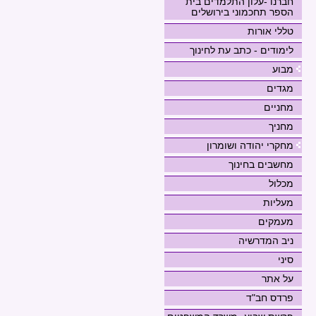
חברנו -עלון התלמדים בית
הספר תחכמוני בירושלים
טללי אורות
לימודים - כתב עת לחינוך
מבוע
מגדים
מחניים
מחניך
מחקרי יהודה ושומרון
מחשבים בחינוך
מכלול
מעליות
מעמקים
ניב המדרשיה
סיני
על אתר
פרדס חב"ד