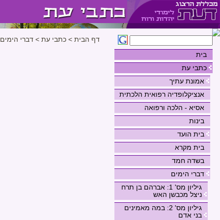
דף הבית
>
כתבי עת
>
דברי הימים
בית
כתבי עת
אמונת עתיך
אנציקלופדיה רפואית הלכתית
אסיא - הלכה ורפואה
בינות
בית הועד
בית מקרא
בשדה חמד
דברי הימים
גיליון מס' 1: אברהם בן תרח
ניצל מכבשן האש
גיליון מס' 2: במה מאמינים
בני אדם