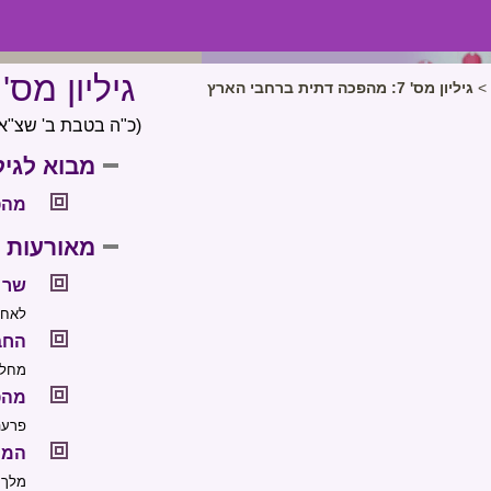
גיליון מס' 7: מהפכה דתית ברחבי האר
>
גיליון מס' 7: מהפכה דתית ברחבי הארץ
(כ"ה בטבת ב' שצ"א ליצירה –
מבוא לגילי
מהפ
מאורעות 
שר 
לאחר
החב
מחלו
מהפ
פרעה
המר
מלך 