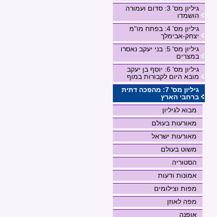
גיליון מס' 3: סדום ועמורה
הושמדו
גיליון מס' 4: בפתח מו"מ
יצחק-אבימלך
גיליון מס' 5: בני יעקב נאסרו
במצרים
גיליון מס' 6: יוסף בן יעקב
מובא היום לקבורות במוף
גיליון מס' 7: מהפכה דתית
ברחבי הארץ
מבוא לגיליון
מאורעות בעולם
מאורעות ישראל
משוט בעולם
הסטוריה
אמונות ודעות
מפות וצילומים
מפה לאוזן
אופנה