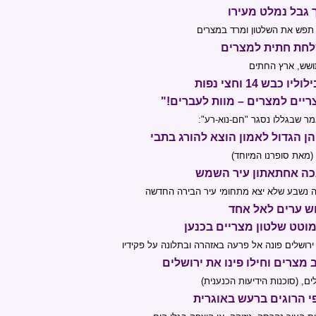
 גבל נמלט מעירו
 תפש את השלטון ומרד במצרים
חת חתית למצרים
שש, ארץ החתים
ליו כבש 14 וחצי נפות
ריים למצרים – מוות לעברים!"
ר שבגללו נסגר "חם-נוא-רע":
ן הגדול לאמון הוצא להורג בתבי
 (מאת סופרנו המיוחד)
כה אחתאתון עיר השמש
 נשבע שלא יצא מתחומי עיר הבירה החדשה
ש ערים לאל אחד
וטט שלטון מצריים בכנען
ירושלים פונה אל פרעה באזהרה ובתלונה על פקידיו
 מצרים וחילו פינו את ירושלים
ים, (סוכנות הידיעות הכנענית)
י הרוגים ברעש באוגרית