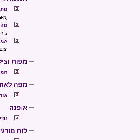
מתו
(מאת
מהפ
ציירי
אמו
האם 
מפות וציל
המצ
מפה לאוזן
אומר
אופנה
נשי
לוח מודעו