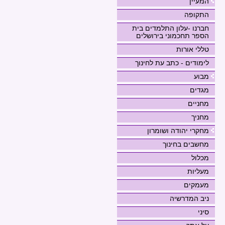
המעיין
התקופה
חברנו -עלון התלמדים בית
הספר תחכמוני בירושלים
טללי אורות
לימודים - כתב עת לחינוך
מבוע
מגדים
מחניים
מחניך
מחקרי יהודה ושומרון
מחשבים בחינוך
מכלול
מעליות
מעמקים
ניב המדרשיה
סיני