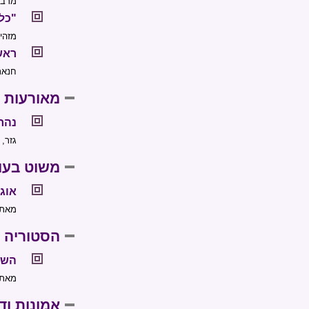
מרבית
"כל
מזהי
ראש
חנאתון, 14 מכיר, (סוכנ
מאורעות 
נהרג
גזר, 
משוט בעו
אוג
מאת:
הסטוריה
השפ
מאת:
אמונות וד