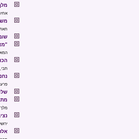
מלך
אחיו
משל
חאתו
שובילו
"מצ
המאמ
הכוה
תבי,
נחנ
פרעה
שלו
מתמ
מלך 
נציב
ירושל
אלפ