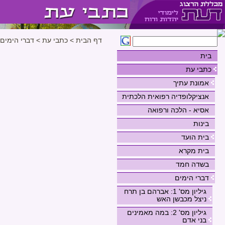
דף הבית
>
כתבי עת
>
דברי הימים
בית
כתבי עת
אמונת עתיך
אנציקלופדיה רפואית הלכתית
אסיא - הלכה ורפואה
בינות
בית הועד
בית מקרא
בשדה חמד
דברי הימים
גיליון מס' 1: אברהם בן תרח
ניצל מכבשן האש
גיליון מס' 2: במה מאמינים
בני אדם