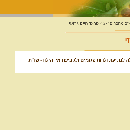
א"ב מחברים
>
ג
>
פרופ' חיים גראזי
י
למניעת ולדות פגומים ולקביעת מיו הילוד- שו"ת