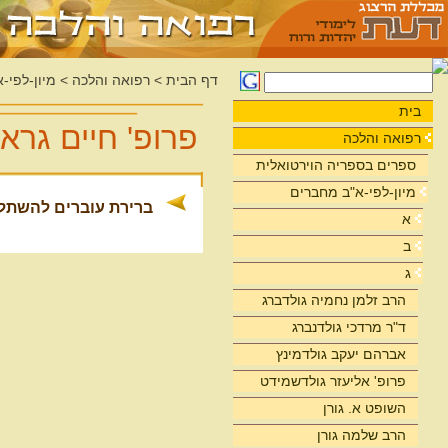
דף הבית
>
רפואה והלכה
>
מיון-לפי-
בית
פרופ' חיים גראז
רפואה והלכה
ספרים בספריה הוירטואלית
מיון-לפי-א"ב מחברים
ברירת עוברים להשתלה 
א
ב
ג
הרב זלמן נחמיה גולדברג
ד"ר מרדכי גולדנברג
אברהם יעקב גולדמינץ
פרופ' אליעזר גולדשמידט
השופט א. גורן
הרב שלמה גורן