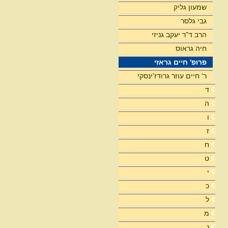
שמעון גליק
גבי גלסר
הרב ד"ר יעקב גניזי
חיה גראוס
פרופ' חיים גראזי
ר' חיים עוזר גרודז'ינסקי
ד
ה
ו
ז
ח
ט
י
כ
ל
מ
נ