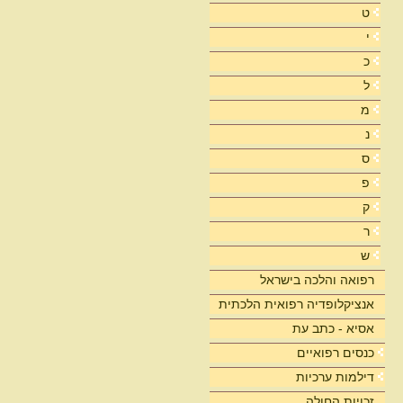
ט
י
כ
ל
מ
נ
ס
פ
ק
ר
ש
רפואה והלכה בישראל
אנציקלופדיה רפואית הלכתית
אסיא - כתב עת
כנסים רפואיים
דילמות ערכיות
זכויות החולה