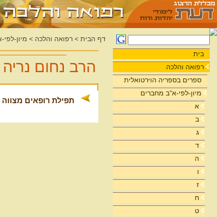
דף הבית
>
רפואה והלכה
>
מיון-לפי-
בית
הרב נחום נריה
רפואה והלכה
ספרים בספריה הוירטואלית
מיון-לפי-א"ב מחברים
תפילת רופאים מצווה 
א
ב
ג
ד
ה
ו
ז
ח
ט