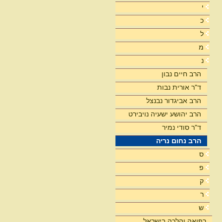
י
כ
ל
מ
נ
הרב חיים נבון
ד"ר אורית נבות
הרב אביגדור נבנצל
הרב יהושע ישעיה נויבירט
ד"ר סודי נמיר
הרב נחום נריה
ס
פ
ק
ר
ש
רפואה והלכה בישראל