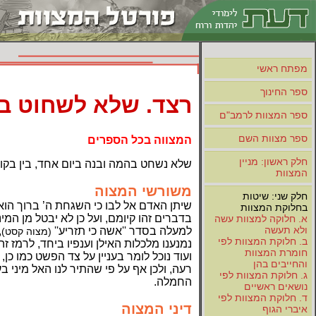
מפתח ראשי
ספר החינוך
רצד. שלא לשחוט בה
ספר המצוות לרמב"ם
ספר מצוות השם
המצווה בכל הספרים
חלק ראשון: מניין
שלא נשחט בהמה ובנה ביום אחד, בין בקוד
המצוות
משורשי המצוה
חלק שני: שיטות
שיתן האדם אל לבו כי השגחת ה’ ברוך הוא 
בחלוקת המצוות
בדברים זהו קיומם, ועל כן לא יבטל מן המי
א. חלוקה למצוות עשה
ולא תעשה
למעלה בסדר ''אשה כי תזריע''
,
(מצוה קסט)
ב. חלוקת המצוות לפי
נמנענו מלכלות האילן וענפיו ביחד, לרמז זה
חומרת המצוות
ועוד נוכל לומר בעניין על צד הפשט כמו כ
והחייבים בהן
רעה, ולכן אף על פי שהתיר לנו האל מיני בע
ג. חלוקת המצוות לפי
החמלה.
נושאים ראשיים
ד. חלוקת המצוות לפי
דיני המצוה
איברי הגוף