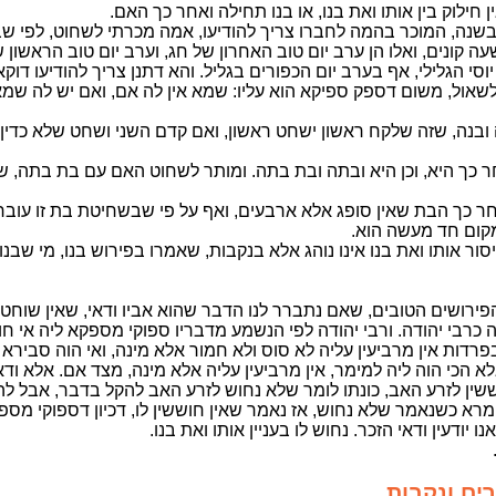
 חילוק בין אותו ואת בנו, או בנו תחילה ואחר כך האם.
שנה, המוכר בהמה לחברו צריך להודיעו, אמה מכרתי לשחוט, לפי 
ה קונים, ואלו הן ערב יום טוב האחרון של חג, וערב יום טוב הראשון 
סי הגלילי, אף בערב יום הכפורים בגליל. והא דתנן צריך להודיעו דוק
 לשאול, משום דספק ספיקא הוא עליו: שמא אין לה אם, ואם יש לה שמ
בנה, שזה שלקח ראשון ישחט ראשון, ואם קדם השני ושחט שלא כדין,
אחר כך היא, וכן היא ובתה ובת בתה. ומותר לשחוט האם עם בת בתה, 
כך הבת שאין סופג אלא ארבעים, ואף על פי שבשחיטת בת זו עובר 
 מקום חד מעשה הוא.
ור אותו ואת בנו אינו נוהג אלא בנקבות, שאמרו בפירוש בנו, מי שבנו 
ירושים הטובים, שאם נתברר לנו הדבר שהוא אביו ודאי, שאין שוחטין
כרבי יהודה. ורבי יהודה לפי הנשמע מדבריו ספוקי מספקא ליה אי חו
רדות אין מרביעין עליה לא סוס ולא חמור אלא מינה, ואי הוה סבירא ל
לא הכי הוה ליה למימר, אין מרביעין עליה אלא מינה, מצד אם. אלא ודא
וששין לזרע האב, כונתו לומר שלא נחוש לזרע האב להקל בדבר, אבל ל
מרא כשנאמר שלא נחוש, אז נאמר שאין חוששין לו, דכיון דספוקי מספ
 יודעין ודאי הזכר. נחוש לו בעניין אותו ואת בנו.
ים ונקבות.