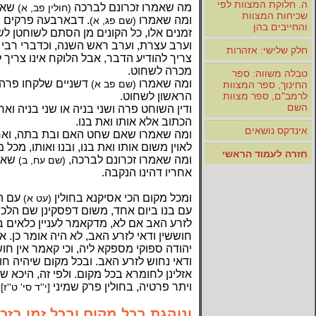
ה. חלוקת המצוות לפי
מה שאמרו זכרונם לברכה
שאין
(חולין פב, א)
שכיחות המצוות
ומה שאמרו
. דבארבעה פרקים ב
(שם פג, א)
והחייבים בהן
זמנים אלו, כל הקונים מן הסתם לשוחטן לשע
וערב עצרת, וערב ראש השנה, וכדברי רבי יו
חלק שלישי: אזהרות
צריך להודיע הדבר, אבל הלוקח אינו צריך
מכרה לשחוט.
טבלה משווה: ספר
ומה שאמרו
דשניים שלקחו פרה ו
(שם פב א)
החינוך, ספר המצוות
הראשון לשחוט.
לרמב"ם, ספר מצוות
השם
ודין השוחט פרה ושני בניה או שני בניה ו
הכתוב אלא אותו ואת בנו.
אינדקס נושאים
ומה שאמרו שאם שחט האם ובת בתה, ואחר 
לאוין משום אותו ואת בנו, ובנו ואותו, מכל
חזרה לעמוד הראשי
ומה שאמרו זכרונם לברכה,
שאיס
(שם עח, ב)
אחריו דהינו הנקבה.
ומכל מקום הכי אסיקנא בחולין
עם הפ
(עט א)
עם בנו ביום אחד, משום דפסקינן שם הלכה 
לזרע האב אם לא, מדקאמר לעניין כלאים בפ
חוששין ודאי לזרע האב, לא היה אומר כן. א
יהודה ספוקי מספקא ליה, וכי קאמר אין ח
ודאי נחוש לזרע האב. ובכל מקום שיהיה חו
אזלינן לחומרא בכל מקום. ולפי זה, היכא שאנו
ויתר פרטיה, בחולין פרק שמיני
.
[י''ד סי' ט''ז]
ונוהגת בכל מקום ובכל זמן בזכר