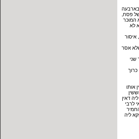
שבארבעה
של פסח,
א המוכר
א לא
 איסור
שלא אסר
שני
כרוך
 אותו
ששין
יה דאין
י לרבי
החמיר
קא ליה