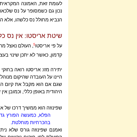
לעומת זאת, האמונה המקראית מ
נכון גם כשמסופר על נס שלכאור
הנביא מחולל נס כלשהו, אלא הו
שיטת אריסטו: אין נס כל
5
על פי אריסטו
, העולם נאצל מה
קדמון, כאשר לא יתכן שינוי בע
יתירה מזו: אריסטו רואה בחוקי
היינו על העובדה שהיקום מנוהל ע
שגם אם הוא מקבל את קיום הא
היהודית באופן כללי, וכמובן אין
שפינוזה הוא ממשיך דרכו של ארי
הפלא, כמעשה הפורץ גדר
בהכרחיות מוחלטת.
ואמנם שפינוזה גורס שלא ניתן