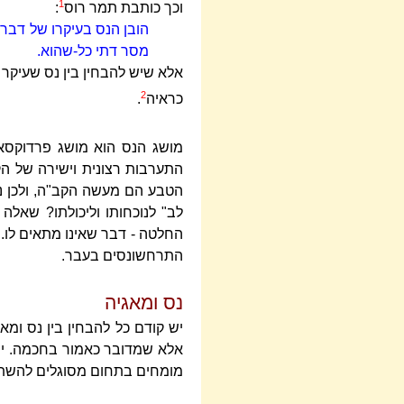
1
וכך כותבת תמר רוס
:
הובן הנס בעיקרו של דבר כ
מסר דתי כל-שהוא.
אלא שיש להבחין בין נס שעיקר 
2
כראיה
.
מושג הנס הוא מושג פרדוקסאל
התערבות רצונית וישירה של הק
הטבע הם מעשה הקב"ה, ולכן נ
לב" לנוכחותו וליכולתו? שאלה 
החלטה - דבר שאינו מתאים לו. 
התרחשו
נסים בעבר.
נס ומאגיה
יש קודם כל להבחין בין נס ומא
אלא שמדובר כאמור בחכמה. ישנ
מומחים בתחום מסוגלים להשת