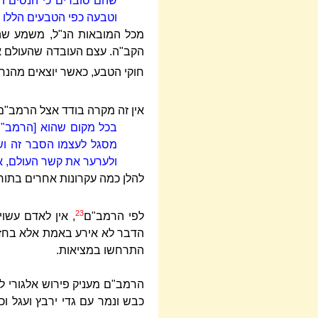
שהם סוברים כי הנסים ה
וטבעה כפי הטבעים הללו
מכל המובאות הנ"ל, משמע שהר
הקב"ה. עצם העובדה שהעולם אינ
חוקי הטבע, כאשר יוצאים מהנ
אין זה מקרה בודד אצל הרמב"
בכל מקום שהוא [הרמב"ם
מסגל לעצמו הסבר זה וש
ולערער את קשר העולם, א
להלן כמה עקרונות אחרים בתור
23
לפי הרמב"ם
, אין לאדם עשו
הדבר לא אירע באמת אלא בחזון 
התרחשו במציאות.
הרמב"ם מעניק פירוש אלגורי למ
כבש ונמר עם גדי ירבץ ועגל וכ