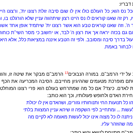
דבריו:
ל נס הוא; כל העולם כולו אין לו שום סיבה זולת רצונו ית', ורצונו היי
רק זה שאנו קוראים לו נס היינו רצון שיתהווה עניין שלא הורגלנו בו, 
ה'. וזה שאנו קוראים טבע הוא אשר רצונו ית' שיתמיד אופן אחד אשר נ
 גם בכזה יראה אך את רצון ה' לבד, או יחשוב כי מסר השי"ת כוחו
ול בדרך סיבה ומסובב. ולפי זה הטבע איננה במציאות כלל, אלא היא 
ם לבחור באמת.
13
על ידי הרמב"ם. במורה הנבוכים
הרמב"ם מבקר את שיטה זו, והוא
שיטתם מופרכת מטעמים שההיגיון מחייבם. הסיבה המכריעה את הכף 
 לאדם. כיצד? אם כל מה שמתרחש בעולם הוא פרי רצונו המוחלט 
ירת האדם ולחופש פעולותיו, וכך הוא כותב:
 כל תנועות החי ותנוחותיו גזורים, ושהאדם אין לו יכולת
שות ... ומתחייב לפי השקפה זו שיהא עניין המצוות בלתי
יתנה לו כל מצוה אינו יכול לעשות מאומה לא לקיים מה
מה שהוזהר עליו.
ב"ם מתייחס לנושא והוא כותב: