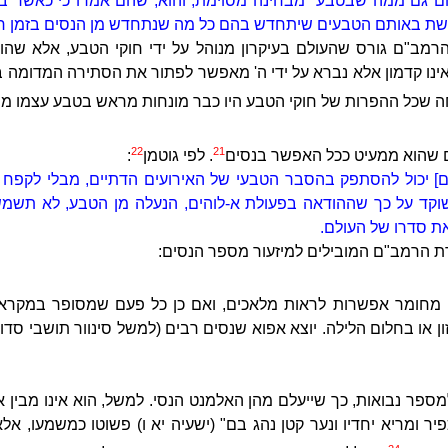
ם גם ממה שבטבע מבחינה מסוימת, והוא, שהם אמרו כי כאשר בר
 שת באותם הטבעים שיתחדש בהם כל מה שנתחדש מן הנסים בזמן ח
מב"ם גורס שהעולם בעיקרון מנוהל על ידי חוקי הטבע, אלא שהוא 
ו קדמון אלא נברא על ידי ה' מאפשר לפתור את הסתירה המדומה בין 
חה שכל ההפרות של חוקי הטבע היו כבר מונחות מראש בטבע עצמו מ
22
21
ם שהוא ממעיט ככל האפשר בנסים
. לפי גוטמן
:
] יכול להסתפק בהסבר הטבעי של האירועים הדתיים, מבלי לקפח א
וקד על כך שההודאה בפעולת א-לוהים, הנעלה מן הטבע, לא תשמש
ת סדרו של העולם.
ת הרמב"ם המובילים למיזעור מספר הנסים:
י מחומר אפשרות לראות מלאכים, ואם כן כל פעם שמסופר במקרא
או בחלום הלילה. יוצא אפוא שנסים רבים (למשל סינוור תושבי סדום
ספר נבואות, כך שייעלם מהן האלמנט הנסי. למשל, הוא אינו מבין א
פיר ומריא יחדיו ונער קטן נהג בם" (ישעיה יא ו) פשוטו כמשמעו, 