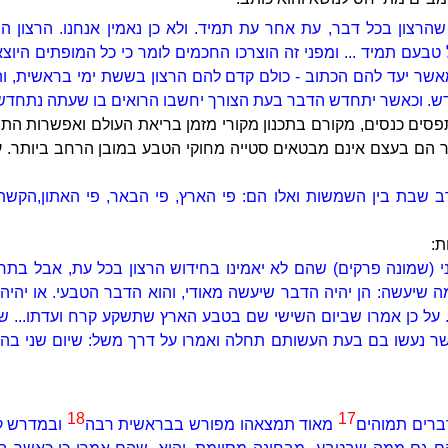
 שהרצון בכל דבר, עת אחר עת תמיד. ולא כן נאמין אנחנו. הרצון 
בעם תמיד ... ומפני זה הוצרכו החכמים לומר כי כל המופתים היוצא
אשר יעד להם הכתוב - כולם קדם להם הרצון בששת ימי בראשית, ו
 וכאשר יתחדש הדבר בעת הצורך יחשבו הרואים בו שעתה נתחדש - 
סים כנסים, מקורם בתכנון מקורי מזמן בריאת העולם ואפשרות הת
 הם בעצם אינם מבטאים סטייה מחוקי הטבע במובן הרחב ביותר. 
 שבת בין השמשות ואלו הם: פי הארץ, פי הבאר, פי האתון,
הקשת,
ת:
י (שמונה פרקים) שהם לא יאמינו בחידוש הרצון בכל עת, אבל בת
שיעשה: הן יהיה הדבר שיעשה מאודי, והוא הדבר הטבעי. או יהיה 
. על כן אמרו שביום השישי שם בטבע הארץ שתשקע קרח ועדתו... 
ר נעשו בם בעת העשותם תחלה ואמרו על דרך משל: שיום שני ב
18
17
ברים תמוהים
מאוד תמצאהו מפורש בבראשית רבה
ובמדרש ק