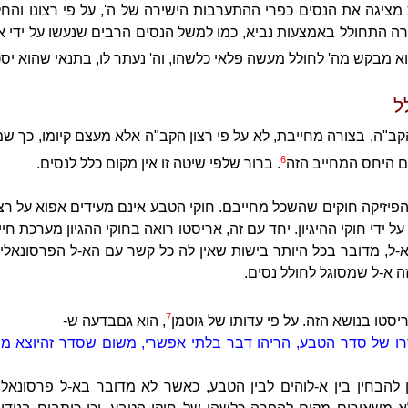
ציגה את הנסים כפרי ההתערבות הישירה של ה', על פי רצונו והח
ה התחולל באמצעות נביא, כמו למשל הנסים הרבים שנעשו על ידי אלי
א מבקש מה' לחולל מעשה פלאי כלשהו, וה' נעתר לו, בתנאי שהוא יסכ
ל
קב"ה, בצורה מחייבת, לא על פי רצון הקב"ה אלא מעצם קיומו, כך ש
6
צם היחס המחייב הזה
. ברור שלפי שיטה זו אין מקום כלל לנסים.
 הפיזיקה חוקים שהשכל מחייבם. חוקי הטבע אינם מעידים אפוא על רצ
ל ידי חוקי ההיגיון. יחד עם זה, אריסטו רואה בחוקי ההגיון מערכת חי
-ל, מדובר בכל היותר בישות שאין לה כל קשר עם הא-ל הפרסונאלי
 זה א-ל שמסוגל לחולל נסים.
7
סטו בנושא הזה. על פי עדותו של גוטמן
, הוא גם
בדעה ש-
ו של סדר הטבע, הריהו דבר בלתי אפשרי, משום שסדר זה
יוצא מ
 להבחין בין א-לוהים לבין הטבע, כאשר לא מדובר בא-ל פרסונאלי