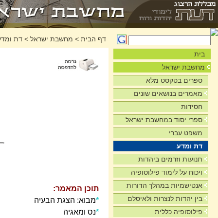
דף הבית
>
מחשבת ישראל
>
דת ומדע
בית
מחשבת ישראל
ספרים בטקסט מלא
מאמרים בנושאים שונים
חסידות
ספרי יסוד במחשבת ישראל
משפט עברי
דת ומדע
תנועות וזרמים ביהדות
ויכוח על לימוד פילוסופיה
אנטישמיות במהלך הדורות
תוכן המאמר:
בין יהדות לנצרות ולאיסלם
*
מבוא: הצגת הבעיה
*
נס ומאגיה
פילוסופיה כללית