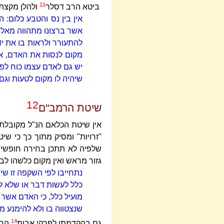
11
ביטא הרב דסלר
ולהלן מקצת 
אין בין נס והטבע כלום: הכ
אשר ברצונו מתהווה מאליו, 
להתעורר ולראות בו את יד 
מקום לנסות את האדם, אם
יש גם לאדם עצמו כוח לפע
שיהיה לו מקום לטעות וג
12
שיטת הרמב"ם
אין שיטת הכלאם הנ"ל מקובלת 
"זרויות" ומסיק מתוך כך כי 
שלפיה לא תתכן בחירה חופשית
גזור מראש ואין מקום כלשהו לבח
נתחייבו לפי השקפה זו שיהו
כלל לעשות דבר או שלא לע
מועיל כלל, כי האדם אשר נ
שנצטווה בו ולא להימנע מ
14
גם בהקדמתו לפרקי אבות
הרמ