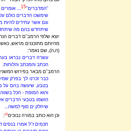
15
"המדברים"
... אומרים
שימשכו הדברים כולם על ט
וגם אשר עתידים להיות מ
שיתחדש בהם מה שיתחדש.
יוצא שלפי הרמב"ם דברים הנתפ
מהיותם מתוכננים מראש, כאשר
(ה,ה), שם נאמר:
עשרה דברים נבראו בערב
הכתב והמכתב והלוחות.
הרמב"ם מבאר בפירוש המשניו
כבר זכרנו לך בפרק שמינ
בטבע, שיעשה בהם על מה 
והוא המופת - הכל בשווה
הושמו בטבעי הדברים אש
שיחלק ים סוף למשה...
16
וכן הוא כותב במורה נבוכים
:
חכמים ז"ל אמרו בנסים ד