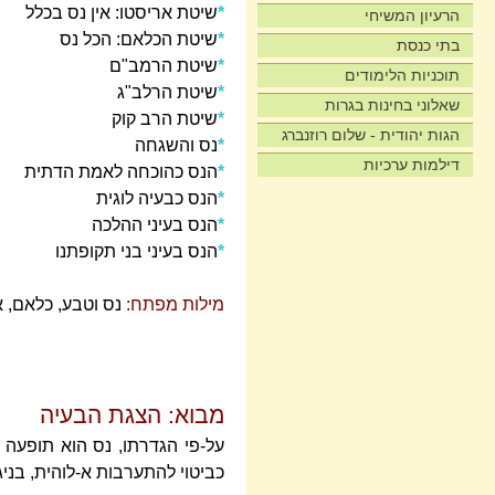
*
שיטת אריסטו: אין נס בכלל
הרעיון המשיחי
*
שיטת הכלאם: הכל נס
בתי כנסת
*
שיטת הרמב"ם
תוכניות הלימודים
*
שיטת הרלב"ג
שאלוני בחינות בגרות
*
שיטת הרב קוק
הגות יהודית - שלום רוזנברג
*
נס והשגחה
דילמות ערכיות
*
הנס כהוכחה לאמת הדתית
*
הנס כבעיה לוגית
*
הנס בעיני ההלכה
*
הנס בעיני בני תקופתנו
מילות מפתח:
נס וטבע, כלאם, 
מבוא: הצגת הבעיה
על-פי הגדרתו, נס הוא תופעה
כביטוי להתערבות א-לוהית, בני