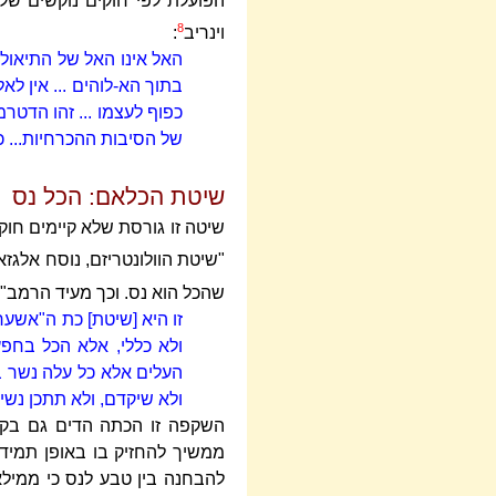
הפועלת לפי חוקים נוקשים שלא
8
וינריב
:
האל אינו האל של התיאולוג
בתוך הא-לוהים ... אין לא
כפוף לעצמו ... זהו הדטר
של הסיבות ההכרחיות... כ
שיטת הכלאם: הכל נס
שיטה זו גורסת שלא קיימים חו
"שיטת הוולונטריזם, נוסח אלגזא
שהכל הוא נס. וכך מעיד הרמב"
זו היא [שיטת] כת ה"אשע
ולא כללי, אלא הכל בחפץ
העלים אלא כל עלה נשר ב
ולא שיקדם, ולא תתכן נשיר
השקפה זו הכתה הדים גם בקר
ממשיך להחזיק בו באופן תמידי
להבחנה בין טבע לנס כי ממילא