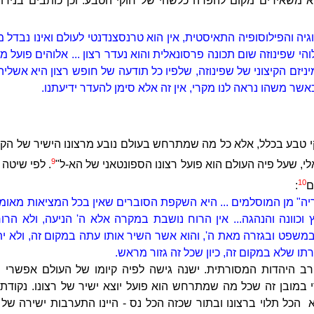
 משאירים מקום להפרה כלשהי של חוקי הטבע. וכן כותבים בנידון
יה והפילוסופיה התאיסטית, אין הוא טרנסצנדנטי לעולם ואינו נבדל ממ
לוהי שפינוזה שום תכונה פרסונאלית והוא נעדר רצון ... אלוהים פועל 
מיניזם הקיצוני של שפינוזה, שלפיו כל תודעה של חופש רצון היא אשלי
אשר משהו נראה לנו מקרי, אין זה אלא סימן להעדר ידיעתנו.
קי טבע בכלל, אלא כל מה שמתרחש בעולם נובע מרצונו הישיר של הקב
9
לי, שעל פיה העולם הוא פועל רצונו הספונטאני של הא-ל"
. לפי שיטה 
10
ם
:
ריה" מן המוסלמים ... היא השקפת הסוברים שאין בכל המציאות מאומ
 וכוונה והנהגה... אין הרוח נושבת במקרה אלא ה' הניעה, ולא ה
משפט ובגזרה מאת ה', והוא אשר השיר אותו עתה במקום זה, ולא ית
תו שלא במקום זה, כיון שכל זה גזור מראש.
ב היהדות המסורתית. ישנה גישה לפיה קיומו של העולם אפשרי 
 במובן זה שכל מה שמתרחש הוא פועל יוצא ישיר של רצונו. נקודת 
 הכל תלוי ברצונו ובתור שכזה הכל נס - היינו התערבות ישירה ש