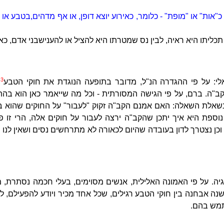
"אות" או "מופת" - כלומר, כאירוע יוצא דופן, או אף מדהים,
בטבע או 
תכליתו היא ראיה, לבין נס שמטרתו היא להציל או להעניש
בני אדם, כ
3
י: על פי ההגדרה הנ"ל, מדובר בתופעה הנוגדת את חוקי הטבע
,
ב"ה. ברם, על פי הגישה המסורתית - וכל מה שייאמר כאן הוא בהתא
שאלת השאלה: האם אמנם הקב"ה זקוק "לעבור" על החוקים שהוא בע
נוספת היא איך יתכן שהקב"ה ירצה לעבור על חוקים אלה, הרי זו פג
וכן נצטרך לדון בעובדה שהיום לכאורה לא מתרחשים נסים ושאין לנו
גיה. על פי האמונה האלילית, אנשים מסוימים, בעלי חכמה נסתרת, מ
ה אבחנה בין חוקי הטבע רגילים, שכל אחד מכיר ויודע להפעילם, לב
מש בהם.