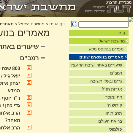
דף הבית
>
מחשבת ישראל
>
מאמרים 
מאמרים בנוש
בית
מחשבת ישראל
שיעורים באתר 
ספרים בטקסט מלא
מאמרים בנושאים שונים
רמב"ם
שיעורים באתר ישיבת הר עציון
800 שנה לפטירת הרמב"ם - קובץ מאמרים
רמב"ם
יואל גיל 
גרים ובעלי תשובה
יצחק איזק
אגדות חז"ל
המדע
דת ומוסר
ד"ר יוסף 
קידוש ה'
גדי כהן /
הרב אלחנן
תרבות יוון
האחר?
בריאת העולם
הרב אלחנן
פולמוס