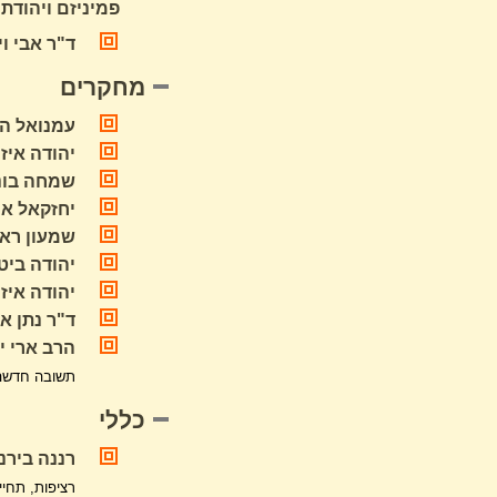
פמיניזם ויהודת /
ד"ר אבי וינרו
מחקרים
עמנואל הר
יהודה איז
שמחה בונם 
יחזקאל איז
שמעון ראב
יהודה ביט
יהודה איזנ
ד"ר נתן א
הרב ארי י
תשובה חדשה 
כללי
רננה בירנב
רציפות, תחי