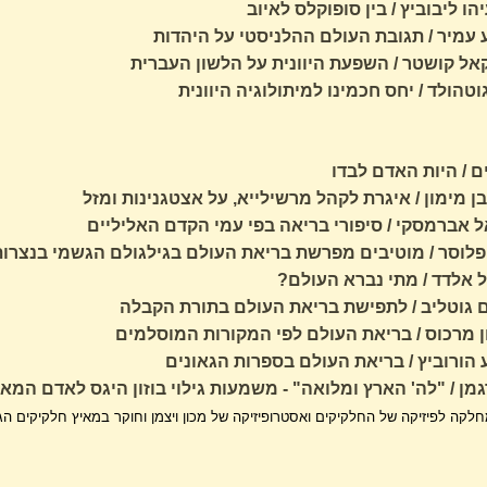
הו ליבוביץ / בין סופוקלס לאיוב
 עמיר / תגובת העולם ההלניסטי על היהדות
קאל קושטר / השפעת היוונית על הלשון העברית
טהולד / יחס חכמינו למיתולוגיה היוונית
ם / היות האדם לבדו
ן מימון / איגרת לקהל מרשילייא, על אצטגנינות ומזל
 אברמסקי / סיפורי בריאה בפי עמי הקדם האליליים
 פלוסר / מוטיבים מפרשת בריאת העולם בגילגולם הגשמי בנצרות
 אלדד / מתי נברא העולם?
 גוטליב / לתפישת בריאת העולם בתורת הקבלה
 מרכוס / בריאת העולם לפי המקורות המוסלמים
 הורוביץ / בריאת העולם בספרות הגאונים
גמן / "לה' הארץ ומלואה" - משמעות גילוי בוזון היגס לאדם המאמ
קה לפיזיקה של החלקיקים ואסטרופיזיקה של מכון ויצמן וחוקר במאיץ חלקיקים הגדול בCERN 