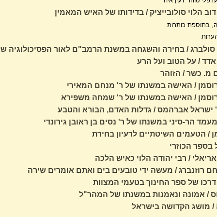
רפלי טוהר' ו'עין איה'
דוב הלוי סולובייציק / בדידותו של האיש המאמין
, בתוספת כותרות
ערות
סולברג / בחירה והשגחה במשנת הרמב"ם לאור הפסיכולוגיה של 
דד / על הטוב ועל הרע
מ. כשר / הזוהר
סמן / האישה במשנתו של ר' מנחם המאירי
וסמן / האישה במשנתו של ר' שמחה משפירא
 ישראל אברהמס / גדלות האדם, הבורא והטבע
 מעמד הר-סיני במשנתו של ר' נסים בן ראובן גירונדי
מן / הטעמים השיטתיים לרעיון בחירת
בספר הכוזרי
אריאלי / רבי יהודה הלוי כאיש הלכה
ם רוזנברג / מעשה ידי טובעים בים ואתם אומרים שירה
 דרכו של ספר החינוך בטעמי המצוות
וס / אמונה ונאמנות במשנתו של המהר"ל
ה / מושג הקדושה בישראל