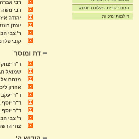
רבי אברהם
הגות יהודית - שלום רוזנברג
רבי משה ח
דילמות ערכיות
יהודה איז
יונתן רוזנ
ר' צבי הב
קובי פלדמן
דת ומוסר
ד"ר יצחק 
שמואל חגי
מנחם אלון
אהרון ליכ
ד"ר יעקב ר
ד"ר יוסף ג
ד"ר יוסף 
ר' צבי הב
צחי הרשקו
קידוש ה'