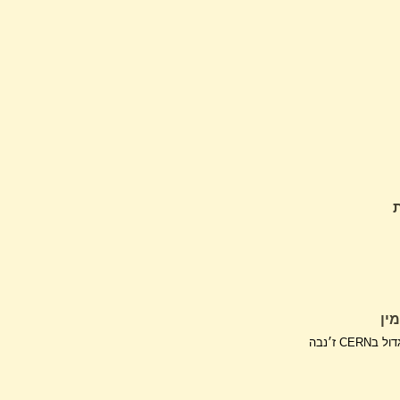
ין
ז׳נבה