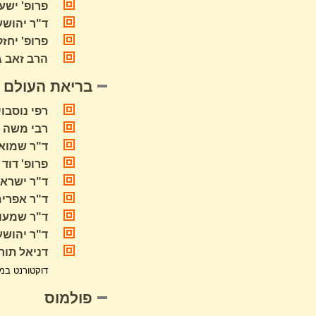
פרופ' ישעי
ד"ר יהושע
פרופ' יחז
הרב זאב גו
בריאת העולם
רפי נוסבוי
רבי משה ב
ד"ר שמואל
פרופ' דוד
ד"ר ישראל
ד"ר אפרים
ד"ר שמעון
ד"ר יהושע
דניאל תור
דוקטורנט במחל
פולמוס