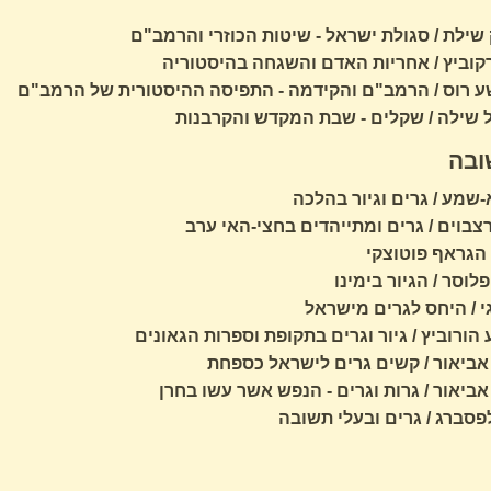
שילת / סגולת ישראל - שיטות הכוזרי והרמב"ם
קוביץ / אחריות האדם והשגחה בהיסטוריה
ע רוס / הרמב"ם והקידמה - התפיסה ההיסטורית של הרמב"ם
 שילה / שקלים - שבת המקדש והקרבנות
ובה
שמע / גרים וגיור בהלכה
צבוים / גרים ומתייהדים בחצי-האי ערב
/ הגראף פוטוצקי
פלוסר / הגיור בימינו
 / היחס לגרים מישראל
 הורוביץ / גיור וגרים בתקופת וספרות הגאונים
אביאור / קשים גרים לישראל כספחת
אביאור / גרות וגרים - הנפש אשר עשו בחרן
לפסברג / גרים ובעלי תשובה