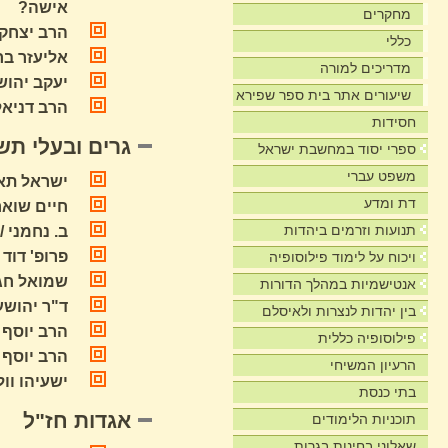
אישה?
מחקרים
הרב יצחק 
כללי
אליעזר בר
מדריכים למורה
יעקב יהוש
שיעורים אתר בית ספר שפירא
הרב דניאל
חסידות
גרים ובעלי תש
ספרי יסוד במחשבת ישראל
משפט עברי
ישראל תא-
דת ומדע
חיים שואר
תנועות וזרמים ביהדות
ב. נחמני 
פרופ' דוד 
ויכוח על לימוד פילוסופיה
שמואל חגי
אנטישמיות במהלך הדורות
ד"ר יהושע
בין יהדות לנצרות ולאיסלם
הרב יוסף 
פילוסופיה כללית
הרב יוסף 
הרעיון המשיחי
ישעיהו וו
בתי כנסת
אגדות חז"ל
תוכניות הלימודים
שאלוני בחינות בגרות