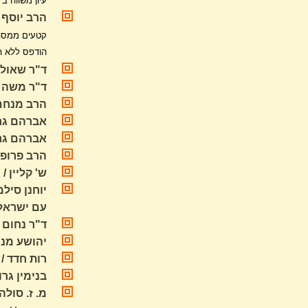
עיון משווה ב'ע
הרב יוסף 
קטעים ממסה
הודפס ללא ה
ד"ר שאול 
ד"ר משה א
הרב מנחם 
אברהם גרו
אברהם גר
הרב פרופ'
ש' קליין /
יוחנן סיל
עם ישראל 
ד"ר נחום 
יהושע מנח
רות חדד /
בנימין גר
מ. ז. סול