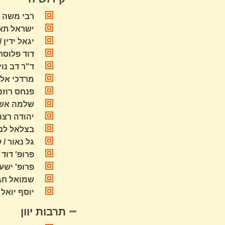
רבי משה ב
ישראל תא 
יגאל ידין
דוד פלוסר
ד"ר דב נו
מרדכי אליא
פנחס רוזנב
שלמה אשכנ
יהודה רצה
בצלאל לנד
גל נאור /
פרופ' דוד
פרופ' ישעי
שמואל חגי
יוסף יואל
תרבות יוון