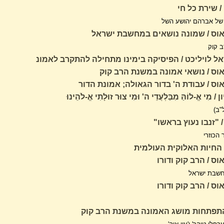
/ שירת כל חי
ו של אברהם יהושע השל
אוס / שמונה נושאים במחשבת ישראל
ב קוק
אל לויליכט / הפיסיקה בימינו מתחילה להתקרב לאמונ
וס / נושאי אמונה במשנת הרב קוק
וס / עבודת ה' בדור הגאולה; אמונת הדור
מִי אֱ-לוֹהַּ מִבַּלְעֲדֵי ה' וּמִי צוּר זוּלָתִי אֱ-לֹהֵינוּ
"ב)
 "זנבו נעוץ בראשו"
הכוזרי
/ החיות האלוקית העולמית
ס / הרב קוק ודורו
שבת ישראל
ס / הרב קוק ודורו
 התפתחות מושג האמונה במשנת הרב קוק