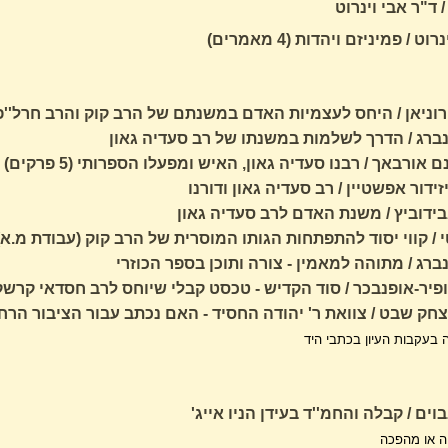
 ד"ר אבי וינרוט
ט / פמיניזם ויהדות (4 מאמרים)
וניאן / היחס לעצמיות האדם במשנתם של הרב קוק והרב חרל''פ 
נברג / הדרך לשלמות במשנתו של רב סעדיה גאון
אורבאך / רבנו סעדיה גאון, האיש ומפעלו הספרותי (5 פרקים)
ידור אפשטיין / רב סעדיה גאון ודורנו
ידוביץ / משנת האדם לרב סעדיה גאון
י / קווי יסוד להתפתחות הגותו המוסרית של הרב קוק (עבודת מ.א)
ברג / מתוהה למאמין - צורה ותוכן בספר הכוזרי
ופיר-אופנבכר / סוד הקדיש - טכסט קבלי שיוחס לרב חסדאי קרש
צחק שבט / צוואת ר' יהודה החסיד - האם נכתב עבור הציבור הרח
בעקבות העיון בכתבי היד
וים / קבלה והחמ''ד בעידן הניו אייג'
יה או מהפכה