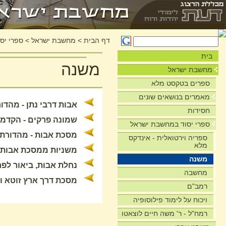
דף הבית
>
מחשבת ישראל
>
ספרי יס
בית
משנה
מחשבת ישראל
ספרים בטקסט מלא
מאמרים בנושאים שונים
אבות דרבי נתן - מהדורת אינ
חסידות
שמונה פרקים - הקדמה 
ספרי יסוד במחשבת ישראל
מסכת אבות - מהדורת אינט
ספריה וירטואלית - אינדקס
מלא
משניות ממסכת אבות - שירה (קוב
משנה
נחלת אבות, ביאור לפר
מחשבה
מסכת דרך ארץ זוטא ופ
רמב"ם
ויכוח על לימוד פילוסופיה
רמח"ל - ר' משה חיים לוצאטו