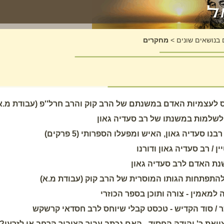
בנושאים שונים
>
מחקרים
ס לעצמיות האדם במשנתם של הרב קוק והרב חרל''פ (עבודת מ.א.
 לשלמות במשנתו של רב סעדיה גאון
 סעדיה גאון, האיש ומפעלו הספרותי (5 פרקים)
ן / רב סעדיה גאון ודורנו
שנת האדם לרב סעדיה גאון
וד להתפתחות הגותו המוסרית של הרב קוק (עבודת מ.א)
 למאמין - צורה ותוכן בספר הכוזרי
ר / סוד הקדיש - טכסט קבלי שיוחס לרב חסדאי קרשקש
וואת ר' יהודה החסיד - האם נכתב עבור הציבור הרחב או לזרעו?