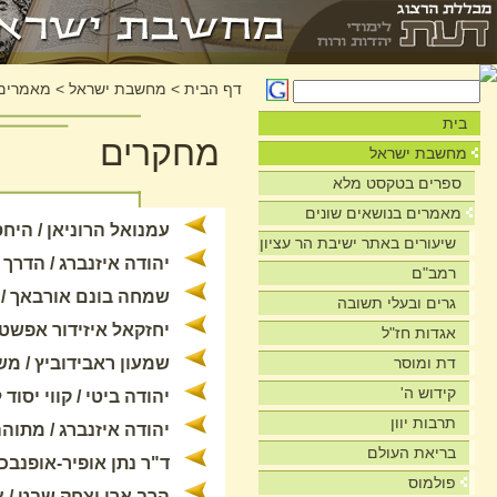
דף הבית
>
מחשבת ישראל
>
מאמרים 
בית
מחקרים
מחשבת ישראל
ספרים בטקסט מלא
מאמרים בנושאים שונים
עמנואל הרוניאן / היח
שיעורים באתר ישיבת הר עציון
יהודה איזנברג / הדרך
רמב"ם
שמחה בונם אורבאך / רבנו
גרים ובעלי תשובה
יחזקאל איזידור אפשטיי
אגדות חז"ל
דת ומוסר
שמעון ראבידוביץ / מ
קידוש ה'
יהודה ביטי / קווי יס
תרבות יוון
יהודה איזנברג / מתוהה
בריאת העולם
ד"ר נתן אופיר-אופנבכ
פולמוס
הרב ארי יצחק שבט / צ