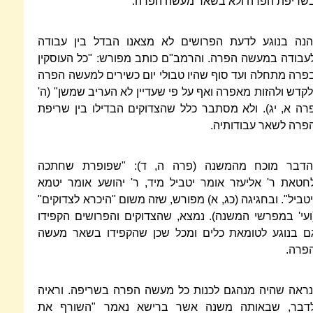
שריפת הפרה ולא בשאר מעשה הפרה.
הנה בנוגע לדעת הפרושים לא מצאנו הבדל בין עבודה
עבודה במעשה הפרה. והרמב"ם כותב מפורש: "כל העוסקין
פרה מתחלה ועד סוף שהיו טבולי יום כשירים למעשה הפרה
לקדש ולהזות מאפרה ואף על פי שעדיין לא העריב שמשן" (ה'
רה א, יג). ולא מסתבר כלל שהצדוקים הבדילו בין שריפת
פרה לשאר עבודותיה.
הדבר מוכח מהמשנה (פרה ה, ד): "שפופרת שחתכה
חטאת ר' אליעזר אומר יטביל מיד, ר' יהושע אומר יטמא
יטביל". ובחגיגה (כג, א) מפורש, שזה משום "היכרא לצדוקים"
ועי' במפרשי המשנה). נמצא, שהצדוקים והפרושים הקפידו
ם בנוגע לטומאת כלים ומכל שכן שהקפידו בשאר מעשה
פרה.
נראה שהיה מנהגם לכנות כל מעשה הפרה בשריפה. וראיה
דבר, שבאותה משנה אשר ברישא נאמר "השורף את