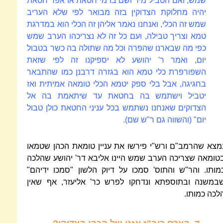
שמש, ואם הטביל מיד ושם בו מי חטאת או אפר חטאת
יהיה מחלוקת הצדוקין בזה מבואר לפי שלא העריב
שמש זה הכלי, ואנחנו נאמר אליהן זה הכלי הוא במדרגת
טמא וצריך טבילה, ועם כל זה לא נצריכהו הערב שמש
כפי מה שבארנו שהפרה וכל מה שתולה בה כשר בטבול
יום, ואמר ר' יהושע
לא יספיקנו זה לפי שזאת
השפורפרת כלי טמא הוא בגזרה דרבנן כמו שהתבאר
בחגיגה, אבל בלי ספק יטמא הכלי טומאה אמיתית ואז
יטביל וישתמש בה בחטאת עד שיתאמת בה אל
הצדוקים שאנחנו נשתמש בכל עניני החטאת כולן טבול
יום" (והשווה גם ר"ש שם).
מצא שהרמב"ם ורש"י פירשו את עניין טומאת הכהן שטמאו
טומאה שצריכה הערב שמש היינו אליבא דר' יהושע שהלכה
מותו. והר"ש והתוס' סמכו על דיוק הלשון "סמכו ידיהם"
במשנה ובתוספתא ונדחקו לפרש כר' אליעזר, אף שאין
לכה כמותו.