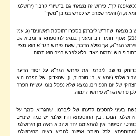
כשאפנה לך". פירוש זה מצאתי גם ב"שיורי קרבן" (ירושלמי
ומא א, ה) והעיר שצרם יש לפרש במובן "משך".
וב מצאתי שהר"ש ליברמן בספרו "תוספת ראשונים" (ג, עמ'
218) אסף חומר רב ומעניין בנוגע לתוספתא זו ומביא גם
ירוש הגר"א, אך נפלא הדבר, שאת פירוש הגר"א הוא מציין
תור פירוש "תמוה מאד" בלא לפרש במה הוא תמוה.
דוחק מיישב ליברמן את פירוש הגר"א על יסוד הדעה
בירושלמי (יומא א, ה: סוכה ד, ו), שהצדוקי של הפרה הוא
צדוקי של יום הכפורים. נמצא שלא נפסל בזמן עשיית הפרה
לכן פירש הגר"א פירושו התמוה.
שה בעיני להסכים לדעתו של ליברמן, שהגר"א סמך על
ירושלמי הנזכר. בין התוספתא והירושלמי יש כמה שינויים
פרטי הסיפור ואין להתאימם יחד ולהביא ראיה מן הירושלמי
התוספתא. לכל היותר אפשר להביא ראיה מהירושלמי