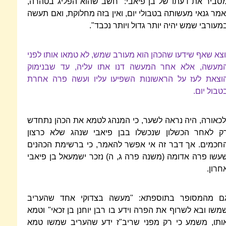
סביר את דעתו של בן פיאבי: "חשב שהוא הפליג בטהרה,
אמר גנאי מעשותה בטבולי יום, ואין בזה מחלוקת, ואם תעשה
מעורבי שמש יהיה יותר גדול ויותר נכבד".
וצא שאף שידעו שהכהן הוא מעורב שמש, לא טמאו אותו לפני
מעשה, אלא אחר המעשה דנו אתו עליה, עד שבנימוק
וצאת לעז על הראשונות השפיעו עליו ועשה פרה אחרת
טבול יום.
לכאורה, היה נראה לשער, כי המנהג לטמא את הכהן נתחדש
ק לאחר הכשלון שנכשלו בבן פיאבי שנהג שלא כרצון
חכמים. אך דבר זה אי אפשר להאמר, כי ברשימת הכהנים
עשו פרה אדומה (משנה פרה ג, ה) נזכר ישמעאל בן פיאבי
חרון.
ם מהמסופר בתוספתא: "מעשה בצדוקי אחד שהעריב
משו ובא לשרוף את הפרה וידע בו רבן יוחנן בן זכאי" וטמא
ותו, משמע כי רק מפני שריב"ז ידע שהעריב שמשו טמא