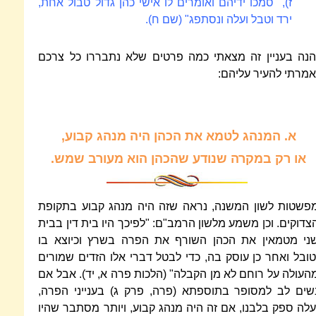
ז), "סמכו ידיהם ואומרים לו אישי כהן גדול טבול אחת,
ירד וטבל ועלה ונסתפג" (שם ח).
הנה בעניין זה מצאתי כמה פרטים שלא נתבררו כל צרכם
אמרתי להעיר עליהם:
א.
המנהג לטמא את הכהן היה מנהג קבוע,
או רק במקרה שנודע שהכהן הוא מעורב שמש.
פשטות לשון המשנה, נראה שזה היה מנהג קבוע בתקופת
צדוקים. וכן משמע מלשון הרמב"ם: "לפיכך היו בית דין בבית
ני מטמאין את הכהן השורף את הפרה בשרץ וכיוצא בו
טובל ואחר כן עוסק בה, כדי לבטל דברי אלו הזדים שמורים
העולה על רוחם לא מן הקבלה" (הלכות פרה א, יד). אבל אם
שים לב למסופר בתוספתא (פרה, פרק ג) בענייני הפרה,
עלה ספק בלבנו, אם זה היה מנהג קבוע, ויותר מסתבר שהיו