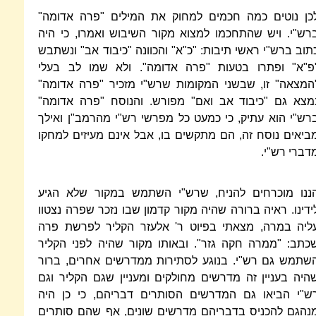
כן נוטים כמה חכמים למחוק את המילים "פרה אדומה"
רש"י. ויש שהתחכמו למצוא מקור השיבוש ואמרו, כי היה
תוב ברש"י ראשי תיבות: "כ"א" והכוונה "כיבוד אב" ונשתבש
פ"א" ופתרו בטעות "פרה אדומה". ולא שמו לב בעלי
המצאה" זו, שבשני המקומות שרש"י מזכיר "פרה אדומה"
מצא גם "כיבוד אב ואם" מפורש. והנוסח "פרה אדומה"
רש"י הוא עתיק, כי כמעט כל מפרשי רש"י מהרמב"ן ואילך
ביאים נוסח זה, הם מתקשים בו, אבל אינם מעיזים למחקו
דברי רש"י.
ננו מוכרחים להניח, שרש"י השתמש במקור שלא הגיע
ידינו. ראיה ברורה שהיה מקור קדמון שבו נזכר שפרה נצטוו
ליה במרה, מצאתי בפיוט ר' אלעזר הקליר לפרשת פרה
כתב: "ממרה חקה גזר". ובאותו מקור שהיה לפני הקליר
שתמש גם רש"י. בנוגע לסתירות ממדרשים אחרים, ברור
היה בעניין זה מדרשים מחולקים ומעניין שגם הקליר וגם
ש"י הביאו גם המדרשים הסותרים דבריהם, כי כן היה
נהגם להכניס בדבריהם מדרשים שונים, אף שהם סותרים