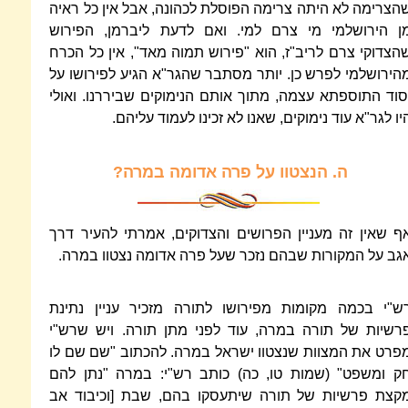
הצרימה לא היתה צרימה הפוסלת לכהונה, אבל אין כל ראיה
ן הירושלמי מי צרם למי. ואם לדעת ליברמן, הפירוש
הצדוקי צרם לריב"ז, הוא "פירוש תמוה מאד", אין כל הכרח
הירושלמי לפרש כן. יותר מסתבר שהגר"א הגיע לפירושו על
סוד התוספתא עצמה, מתוך אותם הנימוקים שביררנו. ואולי
יו לגר"א עוד נימוקים, שאנו לא זכינו לעמוד עליהם.
ה.
הנצטוו על פרה אדומה במרה?
ף שאין זה מעניין הפרושים והצדוקים, אמרתי להעיר דרך
גב על המקורות שבהם נזכר שעל פרה אדומה נצטוו במרה.
ש"י בכמה מקומות מפירושו לתורה מזכיר עניין נתינת
רשיות של תורה במרה, עוד לפני מתן תורה. ויש שרש"י
פרט את המצוות שנצטוו ישראל במרה. להכתוב "שם שם לו
ק ומשפט" (שמות טו, כה) כותב רש"י: במרה "נתן להם
קצת פרשיות של תורה שיתעסקו בהם, שבת [וכיבוד אב