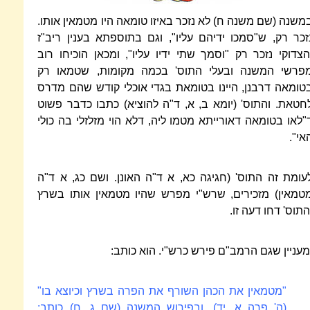
משנה (שם משנה ח) לא נזכר באיזו טומאה היו מטמאין אותו.
זכר רק, ש"סמכו ידיהם עליו", וגם בתוספתא בענין ריב"ז
הצדוקי נזכר רק "וסמך שתי ידיו עליו", ומכאן הוכיחו רוב
פרשי המשנה ובעלי התוס' בכמה מקומות, שטמאו רק
טומאה דרבנן, היינו בטומאת בגדי אוכלי קודש שהם מדרס
חטאת. והתוס' (יומא ב, א, ד"ה להוציא) כתבו כדבר פשוט
"לאו בטומאה דאורייתא מטמו ליה, דלא הוי מזלזלי בה כולי
אי".
עומת זה התוס' (חגיגה כא, א ד"ה האונן. ושם כג, א ד"ה
טמאין) מזכירים, שרש"י מפרש שהיו מטמאין אותו בשרץ
התוס' דחו דעה זו.
מעניין שגם הרמב"ם פירש כרש"י. הוא כותב:
"מטמאין את הכהן השורף את הפרה בשרץ וכיוצא בו"
(ה' פרה א, יד). ובפירוש המשנה (שם ג, ח) כותב: