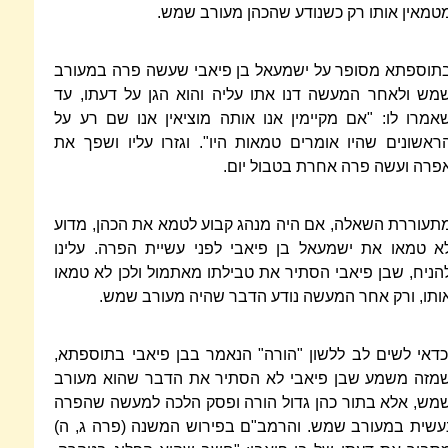
טמאין אותו רק כשנודע שהכהן מעורב שמש.
תוספתא מסופר על ישמעאל בן פיאבי שעשה פרה במעורב
מש ולאחר המעשה דנו אתו עליה והוא הגן על דעתו, עד
אמרו לו: "אם מקיימין אנו אותה מוציאין אנו שם רע על
ראשונים שהיו אומרים טמאות היו". וגזרו עליו ושפך את
פרה ועשה פרה אחרת בטבול יום.
תעוררת השאלה, אם היה מנהג קבוע לטמא את הכהן, מדוע
א טמאו את ישמעאל בן פיאבי לפני עשיית הפרה. עלינו
הניח, שבן פיאבי הסתיר את טבילתו מאתמול ולכן לא טמאו
ותו, ורק אחר המעשה נודע הדבר שהיה מעורב שמש.
כדאי לשים לב ללשון "הורה" הנאמר בבן פיאבי בתוספתא,
מזה משמע שבן פיאבי לא הסתיר את הדבר שהוא מעורב
מש, אלא בתור כהן גדול הורה ופסק הלכה למעשה שהפרה
עשית במעורב שמש. והרמב"ם בפירוש המשנה (פרה ג, ה)