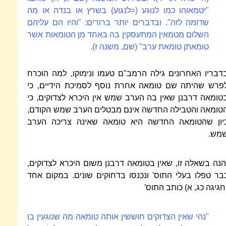
"יטמאוהו כמו לנוגע (=לנגוע) בשרץ או בנדה או מה
שדומה לזה". ובדברים יותר ברורים: "והיו הם עליהם
השלום מטמאין המתעסקין בה באחד מן הטומאות אשר
טומאתן טומאת ערב" (שם, משנה ז).
דבריו האחרונים גילה הרמב"ם טעמו ונימוקו, למה הוכרח
פרש שהיתה שם טומאה אחרת נוסף לסמיכת הידיים, כי
טומאה דרבנן שאין בה הערב שמש אין היכרא לצדוקים, כי
טומאה והטבילה החדשה אינם מבטלים הערב שמש הקודם,
יון שהטומאה החדשה היא טומאה שאינה צריכה הערב
מש.
הנה בשאלה זו, שאין בטומאה דרבנן משום היכרא לצדוקים,
בר טפלו בעלי התוס' ונכנסו בדחוקים שונים. במקום אחד
חגיגה כג, א) כותב התוס'
"נהי שאין הצדוקים חוששין אותה טומאה מה שנוגעין בו