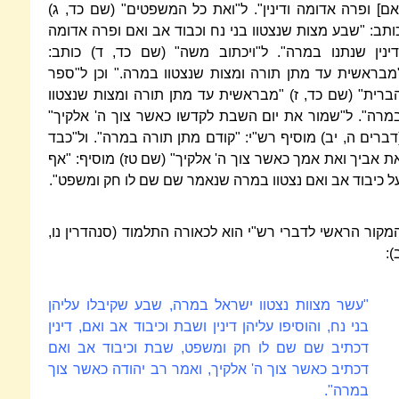
אם] ופרה אדומה ודינין". ל"ואת כל המשפטים" (שם כד, ג)
ותב: "שבע מצות שנצטוו בני נח וכבוד אב ואם ופרה אדומה
דינין שנתנו במרה". ל"ויכתוב משה" (שם כד, ד) כותב:
מבראשית עד מתן תורה ומצות שנצטוו במרה." וכן ל"ספר
ברית" (שם כד, ז) "מבראשית עד מתן תורה ומצות שנצטוו
מרה". ל"שמור את יום השבת לקדשו כאשר צוך ה' אלקיך"
דברים ה, יב) מוסיף רש"י: "קודם מתן תורה במרה". ול"כבד
ת אביך ואת אמך כאשר צוך ה' אלקיך" (שם טז) מוסיף: "אף
ל כיבוד אב ואם נצטוו במרה שנאמר שם שם לו חק ומשפט".
מקור הראשי לדברי רש"י הוא לכאורה התלמוד (סנהדרין נו,
):
"עשר מצוות נצטוו ישראל במרה, שבע שקיבלו עליהן
בני נח, והוסיפו עליהן דינין ושבת וכיבוד אב ואם, דינין
דכתיב שם שם לו חק ומשפט, שבת וכיבוד אב ואם
דכתיב כאשר צוך ה' אלקיך, ואמר רב יהודה כאשר צוך
במרה".