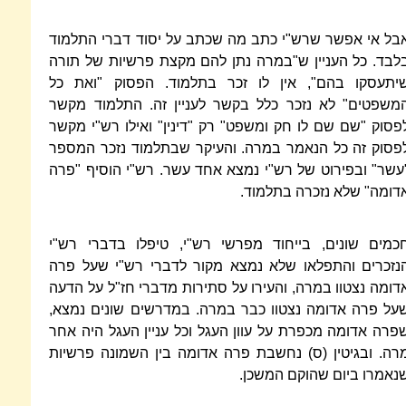
בל אי אפשר שרש"י כתב מה שכתב על יסוד דברי התלמוד
לבד. כל העניין ש"במרה נתן להם מקצת פרשיות של תורה
יתעסקו בהם", אין לו זכר בתלמוד. הפסוק "ואת כל
משפטים" לא נזכר כלל בקשר לעניין זה. התלמוד מקשר
פסוק "שם שם לו חק ומשפט" רק "דינין" ואילו רש"י מקשר
פסוק זה כל הנאמר במרה. והעיקר שבתלמוד נזכר המספר
עשר" ובפירוט של רש"י נמצא אחד עשר. רש"י הוסיף "פרה
דומה" שלא נזכרה בתלמוד.
כמים שונים, בייחוד מפרשי רש"י, טיפלו בדברי רש"י
נזכרים והתפלאו שלא נמצא מקור לדברי רש"י שעל פרה
דומה נצטוו במרה, והעירו על סתירות מדברי חז"ל על הדעה
על פרה אדומה נצטוו כבר במרה. במדרשים שונים נמצא,
פרה אדומה מכפרת על עוון העגל וכל עניין העגל היה אחר
רה. ובגיטין (ס) נחשבת פרה אדומה בין השמונה פרשיות
נאמרו ביום שהוקם המשכן.