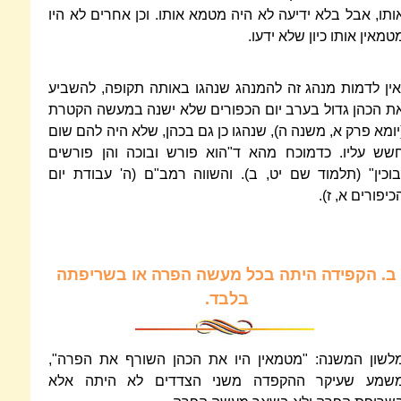
ותו, אבל בלא ידיעה לא היה מטמא אותו. וכן אחרים לא היו
טמאין אותו כיון שלא ידעו.
אין לדמות מנהג זה להמנהג שנהגו באותה תקופה, להשביע
ת הכהן גדול בערב יום הכפורים שלא ישנה במעשה הקטרת
יומא פרק א, משנה ה), שנהגו כן גם בכהן, שלא היה להם שום
שש עליו. כדמוכח מהא ד"הוא פורש ובוכה והן פורשים
בוכין" (תלמוד שם יט, ב). והשווה רמב"ם (ה' עבודת יום
כיפורים א, ז).
ב.
הקפידה היתה בכל מעשה הפרה או בשריפתה
בלבד.
לשון המשנה: "מטמאין היו את הכהן השורף את הפרה",
שמע שעיקר ההקפדה משני הצדדים לא היתה אלא