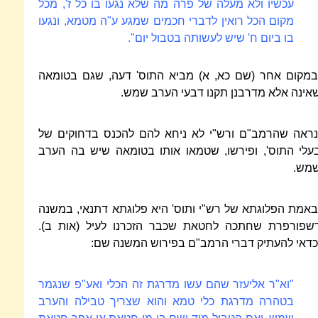
עכשיו ולא מעלה של פרה מה שלא נגעו בו כל ז', מכל
מקום הכל רואין לדברי חכמים שמגע ע"ה מטמא, ונגעו
בו ביום ח' שיש לעשותה בטבול יום".
במקום אחר (שם כא, א) מביא התוס' דעה, שגם בטומאה
אינה אלא מדרבנן תקנו דבעי הערב שמש.
נראה שהרמב"ם ורש"י לא ניחא להם להכנס בדחוקים של
עלי התוס', ופירשו, שטמאו אותו בטומאה שיש בה הערב
מש.
באמת הפלוגתא של רש"י ותוס' היא פלוגתא דתנאי, במשנה
שפורפרת שחתכה לחטאת שכבר הזכרנו לעיל (אות ב).
כדאי להעתיק דברי הרמב"ם בפירוש המשנה שם:
"וא"ר אליעזר שהם עשו מדרגת זה הכלי ואע"פ שנגמר
בטהרה מדרגת כלי טמא והוא שצריך טבילה והערב