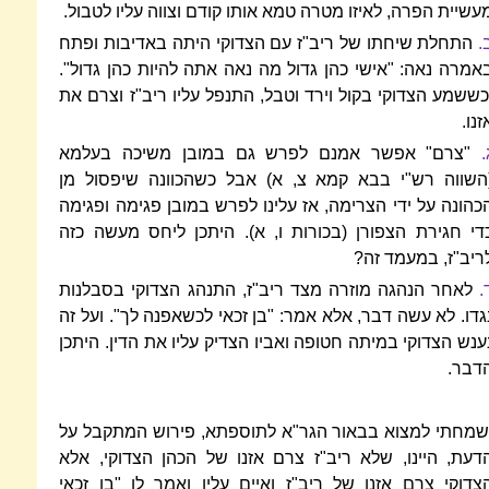
עשיית הפרה, לאיזו מטרה טמא אותו קודם וצווה עליו לטבול.
.
התחלת שיחתו של ריב"ז עם הצדוקי היתה באדיבות ופתח
אמרה נאה: "אישי כהן גדול מה נאה אתה להיות כהן גדול".
כששמע הצדוקי בקול וירד וטבל, התנפל עליו ריב"ז וצרם את
זנו.
.
"צרם" אפשר אמנם לפרש גם במובן משיכה בעלמא
השווה רש"י בבא קמא צ, א) אבל כשהכוונה שיפסול מן
כהונה על ידי הצרימה, אז עלינו לפרש במובן פגימה ופגימה
די חגירת הצפורן (בכורות ו, א). היתכן ליחס מעשה כזה
ריב"ז, במעמד זה?
.
לאחר הנהגה מוזרה מצד ריב"ז, התנהג הצדוקי בסבלנות
גדו. לא עשה דבר, אלא אמר: "בן זכאי לכשאפנה לך". ועל זה
ענש הצדוקי במיתה חטופה ואביו הצדיק עליו את הדין. היתכן
דבר.
שמחתי למצוא בבאור הגר"א לתוספתא, פירוש המתקבל על
דעת, היינו, שלא ריב"ז צרם אזנו של הכהן הצדוקי, אלא
צדוקי צרם אזנו של ריב"ז ואיים עליו ואמר לו "בן זכאי