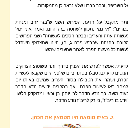
ל השריפה, וכבר בררנו שלא נראה כן מהמקורות.
ותר מתקבל על הדעת הפירוש השני ש"בזר זהב ומנחת
כורים": "אי נמי נתכוון לשחטה בזה היום, ואמר איני יכול
עשותה עתה והעריב ובבקר הסכים לעשותה" (שני הפרושים
קורם בהגהה שבר"ש פרה ג, ח), היינו שהצדוקי השתדל
עשות כל מעשה הפרה לאחר שהעריב שמשו.
לדעתי, אפשר לפרש את העניין בדרך יותר פשוטה: הצדוקים
הנוטים לדעתם, טבלו בסתר ביום שלפני היום שקבעו לעשיית
פרה, ושמרו את הטבילה בסוד והעריב שמשם באותו יום
למחר באו לעשות הפרה. ואך במקרים ידועים נודע הדבר
עוד מועד. כך נודע הדבר לר' יוחנן בן זכאי. ומדוקדק הלשון
וידע בו ריב"ז", כי רק לריב"ז נודע הדבר.
ג.
באיזו טומאה היו מטמאין את הכהן.