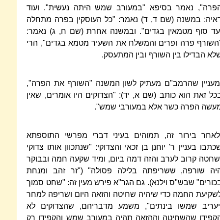
פרה", נאמר בסיפא "במעורב שמש היתה נעשית". ועוד
איה: במשנה (שם ד, ד) נאמר: "כל העוסקין בפרה מתחלה
עד סוף מטמאין בגדים". ובמשנה אחרת (שם ח, ג) נאמר:
השורף פרה ופרים והמשלח את השעיר מטמא בגדים", הרי
לא הבדילו בין השורף ובין המתעסק.
מעניין שהרמב"ם מעתיק לשון המשנה "השורף את הפרה",
כל זאת הוא כותב (שם א, יד): "הצדוקים היו אומרים, שאין
עשה הפרה כשר אלא במעורבי שמש".
לאחר בירור זה, תמוהים בעיני דברי מפרשי התוספתא
כתבו בעניין ר' יוחנן בן זכאי והצדוקי: "שנתכוון אותו צדוקי
שחטה קרוב לערב והזה דמה ביום, ומיד שקעה חמה ובבוקר
יה שורפה, ששריפתה בלילה פסולה" ("זר זהב ומנחת
כורים" שבש"ס וילנא). גם הגר"א פירש מעין זה: "שחט סמוך
שקיעת החמה כדי שיהיה שחיטה והזאה היום ושריפה למחר
יעריב שמשו בינתים", משמע מדבריהם, שהצדוקים לא
קפידו שהשחיטה וההזאה תהיה במעורב שמש והקפידו רק