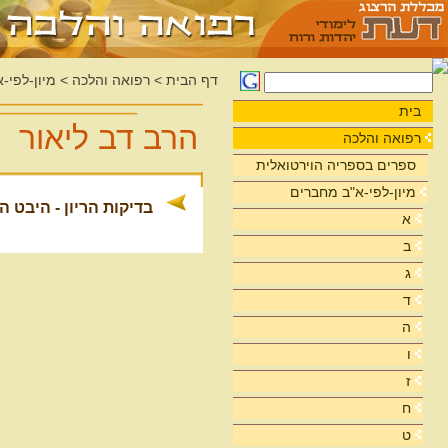
דף הבית
>
רפואה והלכה
>
מיון-לפי-
בית
הרב דב ליאור
רפואה והלכה
ספרים בספריה הוירטואלית
מיון-לפי-א"ב מחברים
בדיקות הריון - היבט ה
א
ב
ג
ד
ה
ו
ז
ח
ט