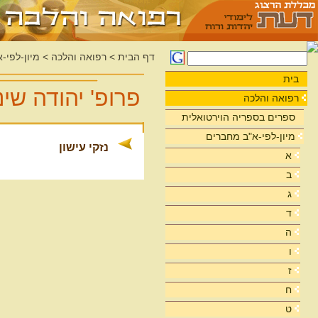
דף הבית
>
רפואה והלכה
>
מיון-לפי-
בית
פרופ' יהודה שי
רפואה והלכה
ספרים בספריה הוירטואלית
מיון-לפי-א"ב מחברים
נזקי עישון
א
ב
ג
ד
ה
ו
ז
ח
ט