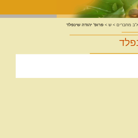
א"ב מחברים
>
ש
>
פרופ' יהודה שינפלד
נפלד