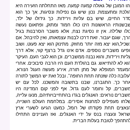
הו המובן של גאולה קמעה קמעה. מאז התחלתה הזעירה היא
ולכת ומתעצמת. נכון שיש גם נפילות ונסיגות, אך כך הוא
דר החיים, שיש בם עליות וירידות. כך גידולו של ילד,
בשנותיו הראשונות הינו כולו חמוד ומתוק, ופתאום נעשה
ולו שלילה. אין זו נסיגת נצח, אלא משבר הסרבנות בגיל
רך, שגם יעבור. זאת דרכו לבנות עצמאותו, ואין להיבהל. אם
שכיל,הוא יצא מזה יותר מחוזק. מתינוק הוא יצא פעוט. ושוב
ופיעו משברים נוספים. אדם אינו גדל ברצף קווי, אלא דרך
ליות וירידות, והוא נבנה ממשברים. וכן הוא לגבי העם. העיקר
וא לא להתייאש. גם בהולדת העם היו הרבה סיבוכים. אחרי
מעמד המופלא של מתן תורה, אירע מעשה העגל הנורא.
עלובה כלה שזנתה תחת החופה". ובכל זאת יש המשך לתורה
חר כך. התגברנו, שבנו בתשובה והמשכנו. לכל עם יש
שברים, קל וחומר לעם גדול. אף לפני קום המדינה היו
שברים נוראים: האנגלים בגדו בהתחייבויותיהם, מנעו עלייה,
לחו מעפילים למחנות אסירים. במלחמת העולם השנייה,
נאצים תחת פקודתו של רומל, כמעט הגיעו לשערי ארץ
שראל ונעצרו בנס על ידי האנגלים. ואז העניינים התחילו
התהפך לטובת בעלות הברית.