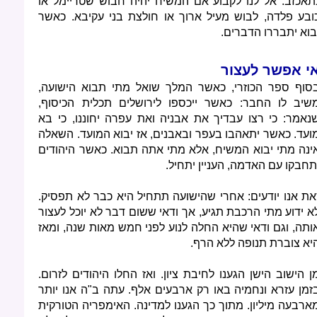
תאכזב. אל לנו לקבוע אם המשיח יהיה חבוש שטריימל או
ובע פלדה, לבוש מעיל ארוך או חולצת בני עקיבא. כאשר
בוא יתבררו הדברים.
י אפשר לעצור
סוף ספר הכוזרי, כאשר המלך שואל מתי תבוא הישועה,
שיב לו החבר: כאשר ייכספו לירושלים תכלית הכיסוף,
נאמר: כי רצו עבדיך את אבניה ואת עפרה יחוננו, כי בא
ועד. כאשר יתאהבו בעפר ובאבנים, אז יבוא המועד. השאלה
ינה מתי יבוא המשיח, אלא מתי אתה תבוא. כאשר היהודים
תחבקו עם האדמה, העניין יתחיל.
את אנו יודעים: אחרי שהישועה תתחיל היא כבר לא תפסיק.
א ידוע מתי הרכבת תגיע, אך ודאי ששום דבר לא יוכל לעצור
ותה, וגם ודאי שהיא החלה לנוע לפני חמש מאות שנה, ומאז
יא צוברת תנופה ללא הרף.
ן הישוב הישן הגענו לחיבת ציון. ואז החלו היהודים לזרום.
זמן עזרא ונחמיה באו רק ארבעים אלף. עתה ב"ה אנו יותר
ארבעה מיליון. מתוך כך הגענו למדינה. האימפריה הטורקית