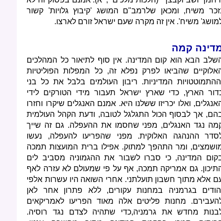
זכר משיח, ומכאן שלרמב"ם המושג 'קיבוץ גלויות' קשור
מושג' משיח'. אין זה מקרה שעם ישראל זורם לארצו.
דינה קמה
שלב הבא הוא קום המדינה. אין סוף לתיאור כל המהלכים
אלוקיים שהביאו לפרק נפלא זה, כל המפלות הפוליטיות
ההתמוטטויות המדיניות. ריבון העולמים בלבל את כל בני
דור הארץ, כדי שארץ ישראל תעבור מידי הטורקים לידי
אנגלים, ואלו יכריזו ששלנו היא. אמנם האנגלים שיקרו וחזרו
הם, אך לבסוף הכול התגלגל לטובה, ודעת הקהל העולמית
מה נגד האנגלים, מפני שחסמו את ההעפלה. גם זה שייך
סדר ההנהגה האלוקית. מפני שהפריעו להעפלה, נעשו
ושמצים, ומר התהפך למתוק. אפילו ברית המועצות תמכה
קום המדינה, כי סברו לשבור את ההגמוניה מסביב לים
תיכון. גם אמריקה תמכה, אף על פי שמעולם לא עזרה לאף
ם אלא מתוך חשבון תועלתני. אחרי השואה היו עשרות אלפי
הודים בגרמניה במחנות עקורים, ללא פתרון אחר לאן
העבירם. מחנות פליטים אלה מאוד הפריעו לאמריקאים
בנות מחדש את גרמניה,כדי שתהיה לצדם נגד רוסיה.