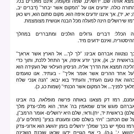
מצא אותה שם. ירושלים, שמה ומקומה, אינם מוזכרים בכל
תורה כולה. יודעים אנו על "המקום אשר יבחר" (דברים יב,
; יא, יד), אך איננו יודעים איפה הוא. מקום סתום הוא, ויש כאן
מז שירושלים הינה למעלה מכל הבנה אנושית מצומצמת.
ה הכלל: דברים גדולים הולכים ומתבררים במהלך
היסטוריה, ואינם ידועים מיד.
ך נצטווה אברהם אבינו: "לך לך... אל הארץ אשר אראך"
בראשית יב, א), אינך יודע איפה, אך התחל ללכת, ותוך כדי
ליכה תמצא את הדרך אליה. הניסיון העילאי של העקידה הוא
על אחד ההרים אשר אומר אליך" - בעתיד. אנו טועמים
הווה את טעם העתיד, והעתיד בוא יבוא: "הנה אנכי שלח
לאך לפניך... אל המקום אשר הכנתי" (שמות כג, כ).
מנם, רמז דק מצאנו באותה פרשה מופלאה, בה אבינו
ברהם פוגש אדם שמאמין בה' אחד, הוא מלכי-צדק מלך
לם) בראשית יד, יח).ודאי, שלם היא ירושלים- אומר הרמב"ן,
ל שם הכתוב: "ויהי בשלם סוכו ומעונתו בציון" (תהלים ע"ו),
רמז נוסף יש בכך שמלך ירושלים בזמן יהושע הוא אדוני-צדק
יהושע י,' ג-ה), כי אף הגויים ידעו שכאן שוכנת השכינה