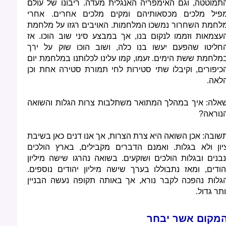
תמוטטה, וגם האימפריה האנגלית מעדה. ריבונו של עולם
פיל מלכים מכסאותיהם ומקים מלכים אחרים. אחרי
לחמת השחרור נמשכו המלחמות. האויבים רגזו על מלחמת
עצמאות וזממו לנקום בנו, אך במבצע סיני שוב הוכו. אז
חליטו שהפעם יעשו בנו כלה, ושוב הוכו שוק על ירך
מלחמת ששת הימים. זעמו, קמו עלינו לכלותנו במלחמת יום
כיפורים, וקיבלו שתי סטירות לחי תמורת סטירה אחת וכן
לאה.
אלה: איך במהלך המתואר משתלבות צרות הגלות והשואה
נוראה?
שובה: אכן השואה היא צרת הצרות, אך אנו דנים כאן בשיבת
יון ולא בגלות. ואמנם הדברים מקבילים, בארץ הולכים
נבנים ובגלות הולכים ושוקעים. בשואה נהרגו שישה מיליון
הודים, ומאז נתבוללו בערך שישה מיליון יהודים נוספים.
גלות נהפכה לקבר נורא, אך באותה תקופה נעשה הבניין
ותר גדול.
מקום אשר יבחר