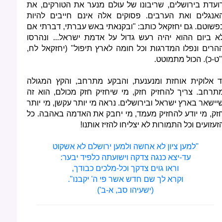
ועדת בירושלים, שריבונו של עולם מנער את הטורקים, את
אנגלים ואת הערבים. פסוקים אלה אינם חייבים להיות
פשוטם. גם יחזקאל כותב: "ובקנאתי באש עברתי, דברתי אם
א ביום ההוא יהיה רעש גדול על אדמת ישראל... ונהרסו
הרים ונפלו המדרגות וכל חומה לארץ תיפול" (יחזקאל לח,
"ט-כ). הכול מתמוטט.
ד אלוקית אוחזת ומנענעת, והבקע מתרחב, והקץ המגולה
תרחב. צריך להחזיק חזק, מי שיחזיק חזק מכולם, הוא זה
יישאר בארץ ישראל ובירושלים. נראה מי יותר עקשן, מי יותר
זק, מי יודע להחזיק מעמד, מי יחבק את האדמה באהבה. כל
זעזועים וכל התמורות לא יצליחו להזיז אותנו!
"למען ציון לא אחשה ולמען ירושלם לא אשקוט
עד-יצא כנגה צדקה וישועתה כלפיד יבער:
וראו גוים צדקך וכל-מלכים כבודך,
וקרא לך שם חדש אשר פי ה' יקבנו".
(ישעיהו סב, א-ב')