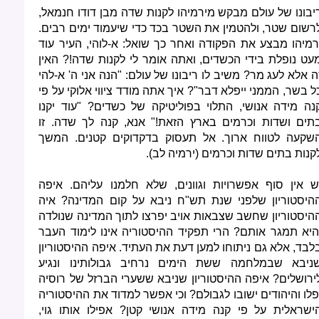
יבונו של עולם מבקש מירמיהו לקנות שדה מבן דודו חנמאל,
רשום שטר, ולהטמין את השטר בכד כדי שיעמוד ימים רבים.
רמיהו מבצע את הפקודה ואחר כך שואל: א-לוהי, העיר עוד
עט נופלת בידי הכשדים, ואתה אומר לי לקנות שדה!? האין
ה אלא לעג מר? משיב לו ריבונו של עולם: "הנה אני ה' א-להי
ל בשר, הממני ייפלא דבר"? איך אתה מודד ציווי אלוקי על פי
נה מידה אנושי, התלוי בפוליטיקה של כשדים? "עוד יקנו
תים ושדות וכרמים בארץ הזאת!" אנא, קנה לך שדה. זו
שקעה לטווח ארוך. אל תעסוק בדקדוקים קטנים. המשך
קנות בתים שדות וכרמים (ירמיה לב).
ש אין סוף אפשרויות וגוונים, שלא חלמנו עליהם. איפה
היסטוריון שלפני שנת תש"ח ניבא על קום המדינה? איה
היסטוריון שחשב שצבאות אויב יפרצו לתוך המדינה שנולדה
היא תמגר אותם? הרי תפקיד ההיסטוריה אינו לימוד העבר
לבד, אלא גם ניתוחו למען דעת את העתיד. איפה ההיסטוריון
ניבא שבמלחמה ששת הימים נרחיב גבולותינו ונגיע
ירושלים? איפה ההיסטוריון שניבא ששערי הברזל של רוסיה
פלו והיהודים ישובו לגבולם? וכי אפשר למדוד את ההיסטוריה
ישראלית על פי קנה מידה אנושי קטן? אפילו אותו גוי,