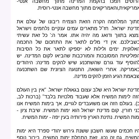
רוסים תמכו בהקמת המדינה מתוך מחשבה אנטי-
מריקאית,והאמריקאים מתוך מחשבה אנטי-רוסית.
תוך המלחמה הקרה הזאת הצמיח ריבונו של עולם את
דינת ישראל. חז"ל מתארים עמים ענקיים נלחמים וישראל
מצא בתווך ודואג מה יהיה אתו. אמר ה:' כל זאת עשיתי
שבילכם. אין די מלים לתאר את התחכום של החכמה
אלוקית. ימים ולילות לא יספיקו לתאר את כל הסיבות
פוליטיות המסובכות והמורכבות שהביאו לקום המדינה. יש
הוסיף עוד גורם שהשתכנע שיש להקים מדינה: היהודים
אמריקה. אחרי השואה, התנועה הציונית שם השתכנעה
באמת הגיע הזמן להקים מדינה.
דינת ישראל היא שלב עצום בגאולת ישראל. "אין בין העולם
זה לימות המשיח אלא שעבוד מלכויות בלבד" (ברכות לב,
). בעולם הזה אנו משועבדים לגויים, אך בימות המשיח אנו
ני חורין. קום מדינת ישראל הוא ימות המשיח. שיבת ציון -
מות המשיח. נתינת הארץ פירותיה בעין יפה - ימות המשיח.
יו חכמים שעשו חשבון ששנת גירוש יהודי ספרד היא ימות
משיח. גם זה נכון. זאת התחלת ימות המשיח, בירור נוסף