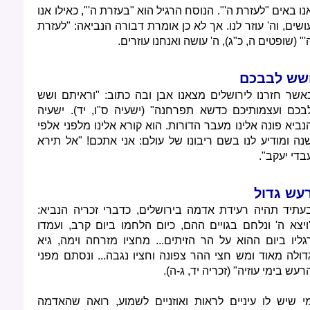
נו באים "לעזרת ה'". הנוסח הרגיל הוא "בעזרת ה'", כאילו אנו
ושים, וה' עוזר לנו. אך לא כן אומרת דבורה הנביאה: "לעזרת
'" (שופטים ה, כ"ג), ה' עושה ואנחנו עוזרים.
שש לבבכם
אשר חזרנו לירושלים מצאנו אבן ובה כתוב: "וראיתם ושש
בכם ועצמותיכם כדשא תפרחנה" (ישעיה ס"ו, יד). ישעיה
נביא פונה אלינו מעבר הדורות. הוא קורא אלינו מלפני אלפי
נה ומודיע לנו בשם ריבונו של עולם: אני אתכם! "אל תירא
בדי יעקב".
עש גדול
עתיד תהיה רעידת אדמה בירושלים, כדברי זכריה הנביא:
ויצא ה' ונלחם בגויים ההם, כיום הלחמו ביום קרב, ועמדו
גליו ביום ההוא על הר הזיתים... מחציו מזרחה וימה, גיא
דולה מאוד ומש חצי ההר צפונה וחציו נגבה... ונסתם מפני
רעש בימי עוזיה" (זכריה יד, ג-ה).
י שיש לו עיניים לראות ואוזניים לשמוע, רואה שהאדמה