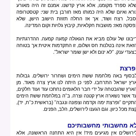
לא ספרד מקומנו, אלא ארץ קדשנו. אמנם זה היה מאורע
ורא ואיום שלא היה כמותו מאז חורבן בית שני: קטסטרופה
סבל, רצח ושוד, אך אז החלה תזוזת הישוב הישן, שלא
פסקה מאז: מושבות חקלאיות, קיבוץ גלויות וקום המדינה.
יבונו של עולם מביא את הגאולה קמעה קמעה. ההדרגתיות
זאת אינה בטלנות חס ושלום, זו התקדמות איטית אך בטוחה
צעדי ענק. "לא ינום ולא ישן שומר ישראל".
פרצת
בסוף באה מלחמת ששת הימים ושחרור ירושלים. גבולות
רץ ישראל התרחבו. לפני כן היתה לנו ארץ צרה מאוד. מן
ארץ שהובטחה על ידי חבר הלאומים נחתכו עוד ועוד חלקים,
ד אשר נשארה ארץ קטנה וצרה. ב"ה במלחמת ששת הימים
תקיים "ופרצת ימה וקדמה וצפונה ונגבה" (בראשית כ"ח, יד),
צת מכל כיוון. וגם הגענו לירושלים, הלב, הפנים.
א מחשבותי מחשבותיכם
ירושלים אין מגיעים מיד! אין היא התחנה הראשונה, אלא