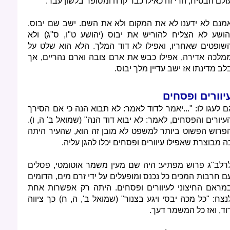
ולם הבטיח, הרי זה כאילו כבר קרה ומסופר בלשון עבר.
מנם לא ידענו לא את המקום ולא את השם. ישב שם יבוס.
הושע לא הצליח להוריש את יבוס (יהושע ט"ו, ס"ג) ולא
שופטים שאחריו, ואפילו לא דוד המלך. הלא הוא שלט על
מלכה אדירה, אפילו כבש את ארם צובה וארם נהריים, אך
לב מדינתו אז ישב עדיין מלך יבוס.
יוורים ופסחים
ם לעגו לו: "...יאמר לדוד לאמר: לא תבוא הנה כי אם הסירך
עיורים והפסחים, לאמר: לא יבוא דוד הנה" (שמואל ב' ה, ו).
פרוש הפשוט ביותר למשפט לא מובן זה הוא, שהעיר היתה
ה מבוצרת שאפילו עיוורים ופסחים יכלו להגן עליה.
רלב"ג פרוש מפתיע: היה שם מעין משמר אוטומטי, פסלים
ם חרבות המכים כל נכנס ומופעלים על ידי זרם מים, הדומים
מראם החיצוני לעיוורים ופסחים. היתה רק אפשרות אחת
נצח: "כל מכה יבסי ויגע בצנור" (שמואל ב', ה, ח) כך ציווה
וד, ואז כל המשמר דעך.