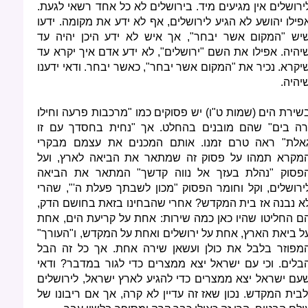
ירושלים אין מגיעים מיד. בירושלים לא כל אחד רשאי לגעת.
פילו יהושע לא הגיע לירושלים, אף לא ידע את מקומה. ידעו
יש "המקום אשר יבחר", אך איש לא ידע היכן יהיה עד
יהיה. אפילו את השם "ירושלים", לא ידע אדם איך יקרא עד
יקרא. נכיר את "המקום אשר יבחר", כאשר יבחר. ודאי ידענו
יהיה.
שירת הים (שמות ט"ו) יש פסוקים כמו "מרכבות פרעה וחילו
רה בים" שהם מובנים בהחלט. אך "נחית בחסדך עם זו
אלת" ראה טרם זמנו. אותם המכנים את עצמם מבקרי
מקרא תמהו על פסוק זה שמתאר את הביאה לארץ, ועל
פסוק "נהלת בעזך אל נווה קדשך" המתאר את הביאה
ירושלים, וקל וחומר הפסוק "מכון לשבתך פעלת ה'", שהרי
א נבנה אז בית המקדש? אחרי שהבחינו בזאת בחושם הדק,
ם החליטו שהיו כאן כמה שירות: אחת על קריעת הים, אחת
ל ביאת הארץ, אחת על ירושלים ואחת על המקדש, ו"העורך"
מפוזר בלבל את כולן ועשאן שירה אחת. אך כל זה הבל
בלים. וכי עם ישראל יצא ממצרים כדי לגור במדבר? ודאי
עם ישראל יצא ממצרים כדי להגיע לארץ ישראל, לירושלים
לבית המקדש. נכון שאז זה עדיין לא קרה, אך אם ריבונו של