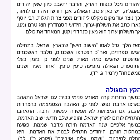
יהודים מכל כנפות הארץ, והדבר יתעכב כיוון שאין יהודים
אנגליה, ויש כאן עיכוב הגאולה. אכן הורשו היהודים לחזור,
כך נוצר עוד מקום מקלט ליהודים מפני צרות הגלות. רבי יוסף
ארו כתב את השולחן-ערוך. חידוש הסנהדרין הוא טרם זמנו,
ך השולחן ערוך הוא מעין סנהדרין קטן, המאחד את כולם.
אז הלך וגדל לאטו "הישוב הישן" שבארץ ישראל. בתחילה
גיעו ספרדים, ואח"כ הצטרפו אשכנזים, מלבד האשכנזים
מועטים שהגיעו כמה מאות שנים לפני כן בזמן בעלי
תוספות. הגאולה מופיעה טיפין טיפין, "אחד מעיר ושנים
משפחה" (ירמיה ג, י"ד).
קץ המגולה
משך הדורות קרה מאורע פנימי כביר: עם ישראל התאהב
ארצו אהבת נפש. לפני כן, האהבה הצטמצמה בהצהרות
הבה, גם המציאות לא אפשרה לעשות הרבה. התאהבו
התחילו לזרום לארץ ישראל, והופיע שלב חדש: ישוב האדמה.
משך אלפיים שנה האדמה היתה מדבר שממה, פגועה
מחלות חורבן. היהודים התחילו לבנות את האדמה, והיא
חלה להיבנות. "ושממו עליה אויביכם" (ויקרא כ"ו, לב).