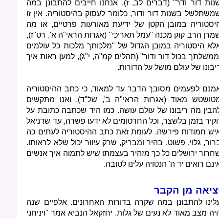
נות דור ודר" (דברים לב, ז). אנחנו חייבים להתבונן במה
משתלשל בשנות דור ודור, כלומר לעסוק בהיסטוריה. אין זו
יסטוריה במובן הקטן של ידיעת מאורעות פרטיים, או מה
מרן הרב קוק מכנה "עמל תאריכי" (אגרות הראי"ה א', רט"ז),
לא היסטוריה במובן הגדול של "מלכותך מלכות כל עולמים
ממשלתך בכול דור ודור" (תהלים קמ"ה, י"ג), למען ראות איך
יבונו של עולם מושל על הדורות.
מנם לפעמים מסובך הדבר עד למאוד, כי כתב ההיסטוריה
טושטש מאוד (אגרות הראי"ה ב', של"ד), ואנו מתקשים
הבין מה ריבונו של עולם עושה. כמו היד שכתבה כתובת על
קיר בזמן בלשצר, וכל החרטומים לא ידעו פשרה, עד שדניאל
יש חמודות פירשה. לעומת זאת כתב ההיסטוריה לעתים כה
רור, גלוי, פשוט, בהיר ומבריק, שרק עיוור יכול שלא לראותו.
חרור ירושלים כל כך מזהיר בעצמתו שיש לתמוה איך אנשים
ינם רואים יד ה' הנטויה עלינו לטובה.
ציאה מן הקבר
לינו להתבונן במה שקרה בדורות האחרונים. אלפיים שנה
יה מצב מאוד לא נעים של גלות. יחזקאל הנביא אמר "ויניחני