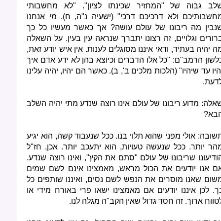
לב גבוה של "המחזיר שכינתו לציון". "לא מחשבותי
חשבותיכם ולא דרכיכם דרכי" (ישעיה נ"ה, ח). מי אנחנו
נבין מה ריבונו של עולם עושה? אך כאשר מעשיו כל כך
רורים וגלויים, זה רצונו יתברך שנראה עין בעין. על השאלה
ה יהיה בעתיד, ודאי איננו מסוגלים לענות. אין איש יודע זאת,
לשון הרמב"ם: "כל אלו הדברים וכיוצא בהן לא ידע אדם איך
היו עד שיהיו" (הלכות מלכים ב', ב). כאשר הם יהיו, יהיה עלינו
דעת.
אלה: מדוע ריבונו של עולם אינו רוצה שנדע מתי יהיה השלב
בא?
שובה: אולי מפני שהוא תלוי בנו. ככל שנעבוד קשה, הוא יגיע
הר יותר. ככל שנעשה טעויות, הוא יתעכב יותר. אכן, חז"ל
ודיעונו שריבונו של עולם "סתם את הקץ", ואינו רוצה שנדע.
ם אנו יודעים את הכול מראש, מאמצינו אינם לשם שמים
שום שאנו מוסרים את הנפש לשם נסים, ואיננו שותפים כל
ך. לכן איננו יודעים אם מאמצינו ישאו פרי באורח מידי או
טווח ארוך. זה חסד גדול שאין הקב"ה מגלה לנו.