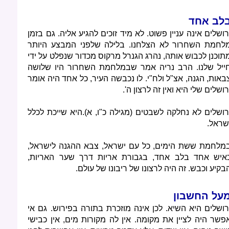
לב אחד
רושלים אינה עניין פשוט. לא מיד זוכים להגיע אליה. גם בזמן
לחמת השחרור לא הצלחנו. בלילה שלפני המבצע היותר
תוכנן לכבוש אותה, נהרג הגנרל מרקוס מכדור שנפלט על ידי
ייל שלנו. הרב נריה אמר שבמלחמת השחרור היו שלושה
באות, הגנה, אצ"ל ולח"י. לו נכבשה העיר, כל אחד היה אומר
רושלים שלי היא ואין זה לרצון ה'.
רושלים לא נחלקה לשבטים (מגילה כ"ו, א).היא שייכת לכלל
שראל.
מלחמת ששת הימים, כל עם ישראל, צבא ההגנה לישראל,
איש אחד בלב אחד, בגבורת אריות דרך שער האריות,
בקיע וכבש. זה היה לרצונו של ריבונו של עולם.
על החשבון
רושלים היא השיא. לכן אינה מוזכרת בתורה בפירוש. גם אי
פשר היה לציין את מקומה. אין לה מקורות מים, אין כבישי