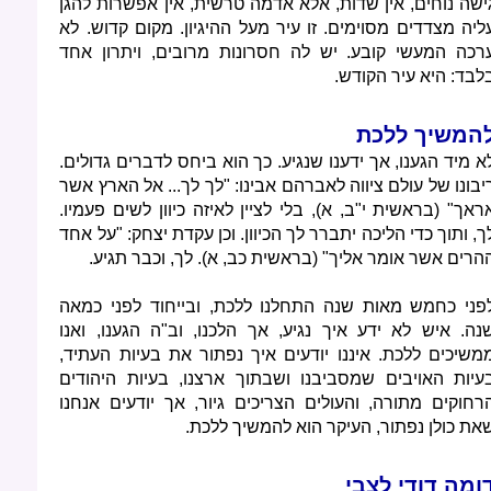
ישה נוחים, אין שדות, אלא אדמה טרשית, אין אפשרות להגן
ליה מצדדים מסוימים. זו עיר מעל ההיגיון. מקום קדוש. לא
רכה המעשי קובע. יש לה חסרונות מרובים, ויתרון אחד
לבד: היא עיר הקודש.
המשיך ללכת
א מיד הגענו, אך ידענו שנגיע. כך הוא ביחס לדברים גדולים.
יבונו של עולם ציווה לאברהם אבינו: "לך לך... אל הארץ אשר
ראך" (בראשית י"ב, א), בלי לציין לאיזה כיוון לשים פעמיו.
ך, ותוך כדי הליכה יתברר לך הכיוון. וכן עקדת יצחק: "על אחד
הרים אשר אומר אליך" (בראשית כב, א). לך, וכבר תגיע.
פני כחמש מאות שנה התחלנו ללכת, ובייחוד לפני כמאה
נה. איש לא ידע איך נגיע, אך הלכנו, וב"ה הגענו, ואנו
משיכים ללכת. איננו יודעים איך נפתור את בעיות העתיד,
עיות האויבים שמסביבנו ושבתוך ארצנו, בעיות היהודים
רחוקים מתורה, והעולים הצריכים גיור, אך יודעים אנחנו
את כולן נפתור, העיקר הוא להמשיך ללכת.
ומה דודי לצבי