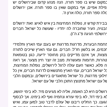
מקום שיש בו ספר תורה, הנה מנהג קדום שבירושלים יש
פילת אפיים, אף במקום שאין בו ספר תורה. אכן ירושלים
ולה ספר תורה, כולה ארון ה'.
בבירת קודש זו, נופלות המחיצות בין איש לאיש. זאת ירושלים
בנויה, העיר שחוברה לה יחדיו - שעושה כל ישראל חברים
ירושלמי חגיגה פ"ג ה"ו).
חמת הבערות, מדרגות מדרגות יש בעם: עמי הארץ ותלמידי
כמים, או בלשון חז"ל: חברים. גם עמי הארץ שייכים לתורה
מצוות, אך אינם מדייקים בהן מחוסר ידיעה, כגון בטומאות
טהרות, תרומות ומעשרות. מצב זה יוצר חיץ מצער. אך ראה
ה פלא, כאשר העם עולה לרגל לירושלים, נופלות המחיצות,
ל ישראל חברים, עמי הארץ מתנשאים לדרגת חברים, אין כל
ילוקי מדרגות, כל ישראל מתאגדים בירושלים, ובמקום הלבי
ל עם ישראל מתנוצץ התוכן הלבי של עם ישראל.
רושלים היא לב האומה, אליה לא מגיעים מיד. לא בימי יהושע,
א בימי דוד, לא בימי עזרא ונחמיה ואף לא בימינו. אך לבסוף
גענו. כך החליט ריבונו של עולם לדבר טוב למען עמו, ואיש