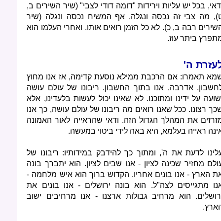
דאי, בכל יש עליות וירידות "דומה דודי לצבי" (שיר השירים ב,
), מה צבי זה נכסה ונגלה, אף המשיח נכסה ונגלה (שיר
שירים רבה ב, כ). לא כל הזמן רואים אותו. ואחרי העלמו הוא
תפרץ ביתר עוז.
עזרת ה'
מא תאמרו: אם הרכבת ממילא נוסעת קדימה, אז אנו מחוץ
חשבון. אדרבה, אנו בתוך החשבון. ריבונו של עולם עושה
שועה על ידינו ומתוכנו. לא שאינו יכול לעשות בלעדינו, אלא
כך רצונו. ככל שאנו רואים מה ריבונו של עולם עושה, כך אנו
זרזים את המהלך הגדול הזה. ודאי שהראייה לאור האמונה
ינה ראייה בעלמא, היא באה לידי ביטוי במעשה.
לינו לדעת את ה', ומתוך כך להידבק במידותיו: ריבונו של
ולם מחזיר שכינה לציון - אנו שבים לציון. הוא יתברך בונה
ת הארץ - אנו בונים אחריו. הקדוש ברוך הוא איש מלחמה -
נו מתגייסים לצה"ל. הוא בונה ירושלים - אנו בונים את
רושלים. הוא מרחיב גבולות ארצנו - אנו מרחיבים ישוב
ארץ.