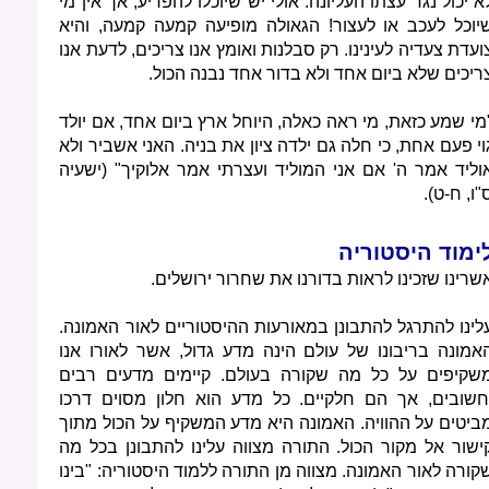
א יכול נגד עצתו העליונה. אולי יש שיוכלו להפריע, אך אין מי
יוכל לעכב או לעצור! הגאולה מופיעה קמעה קמעה, והיא
ועדת צעדיה לעינינו. רק סבלנות ואומץ אנו צריכים, לדעת אנו
ריכים שלא ביום אחד ולא בדור אחד נבנה הכול.
מי שמע כזאת, מי ראה כאלה, היוחל ארץ ביום אחד, אם יולד
וי פעם אחת, כי חלה גם ילדה ציון את בניה. האני אשביר ולא
וליד אמר ה' אם אני המוליד ועצרתי אמר אלוקיך" (ישעיה
"ו, ח-ט).
ימוד היסטוריה
שרינו שזכינו לראות בדורנו את שחרור ירושלים.
לינו להתרגל להתבונן במאורעות ההיסטוריים לאור האמונה.
אמונה בריבונו של עולם הינה מדע גדול, אשר לאורו אנו
שקיפים על כל מה שקורה בעולם. קיימים מדעים רבים
חשובים, אך הם חלקיים. כל מדע הוא חלון מסוים דרכו
ביטים על ההוויה. האמונה היא מדע המשקיף על הכול מתוך
ישור אל מקור הכול. התורה מצווה עלינו להתבונן בכל מה
קורה לאור האמונה. מצווה מן התורה ללמוד היסטוריה: "בינו