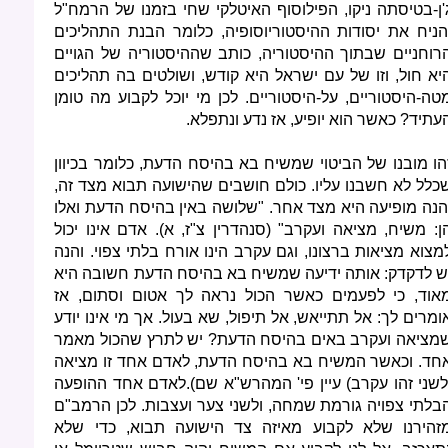
'ן-בטיסתה ניקו, הפילוסוף האיטלקי שחי בזמנו של הרמח"ל
הניח את יסודות ההיסטוריוסופיה, כלומר הבנת התהליכים
רוחניים שבתוך ההיסטוריה, כותב שההיסטוריה של הגויים
יא חול, וזו של עם ישראל היא קודש, ושולטים בה תהליכים
טה-היסטוריים, על-היסטוריים. לכן מי יוכל לקבוע מה טומן
עתיד? כאשר הוא יופיע, אז נדע ונתפלא.
הו מובנו של הביטוי שמשיח בא בהיסח הדעת, כלומר בכיוון
כלל לא חשבנו עליו. כולם חושבים שהישועה תבוא מצד זה,
הנה מופיעה היא מצד אחר. "שלושה באין בהיסח הדעת ואלו
ן: משיח, מציאה ועקרב" (סנהדרין צ"ז, א). אדם אינו יכול
מצוא מציאות ברצונו, וגם עקרב הינו אורח בלתי צפוי. והנה
ש לדקדק: אותה ידיעה שמשיח בא בהיסח הדעת חשובה היא
אוד, כי לפעמים כאשר הכול נראה לך אטום וסתום, אז
ומרים לך: אל תתייאש, אל תיפול, שא בעול. אך מי אינו יודע
מציאה ועקרב באים בהיסח הדעת? יש לתרץ שהכול מאמר
חד. וכאשר המשיח בא בהיסח הדעת, לאדם אחד זו מציאה
לשני זהו עקרב) עיין פי' המהרש"א שם).לאדם אחד ההופעה
בלתי צפויה גורמת שמחה, ולשני צער ועצבות. לכן הרמב"ם
זהירנו שלא לקבוע מאיזה צד הישועה תבוא, כדי שלא