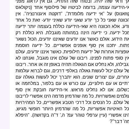
ך ודאי שזה יהיה. ובטוח שזה התחיל. גם אין לדאוג מפני
י-הידיעה עצמה, בדומה לביטויו של פילוסוף אחד (ניקולאס
וזאנוס) על "אי ידיעה מלומדת", "דוקטה איגנורנציה". אין
כוונה שאני כל כך יודע שאני יודע שאיני יודע- זאת כל אחד
ודע. אלא הכוונה היא שאי-הידיעה כוללת בעצמה יותר ידיעה
כל ידיעה. כי ידיעה הינה במהותה מוגבלת. היא כוללת רק
ת הידוע. אולם כאשר אנו יודעים שאיננו יודעים, הכול נשאר
תוח. יתכנו אין סוף אופנים אפשריים. כל ידיעה חוסמת
ופציות אחרות של ידיעות חילופיות. כאשר איננו יודעים, עולם
ין סופי פתוח לפנינו. ריבונו של עולם אינו מוגבל, ואנחנו לא
גבילהו, ולא נחליט אם הגאולה תהיה באופן זה או אחר. ריבונו
ל עולם יכול לעשות גאולה באלפי דרכים, וגם לברוא עולמות
חרים, עם יצורים שונים. הוא יתברך יכול לעשות גאולה עם
תיים או עם חילוניים, עם כורש או עם בלפור, במלחמה או
שלום. אנו לא נחליט מראש. אי-הידיעה חובקת אין סוף
ולמים ואפשרויות. כל מה שהדמיון מדמה הינו אפשרי לריבונו
ל עולם. כל הנסים וכל דרכי הטבע אפשריים, כל המהירויות
כל האיטיות אפשריות, כל מה שהדמיון היותר חופשי מגיש,
ינו אפשרי (עיין ערפלי טוהר עמ' ה,' ד"ה בקדושה). "היפלא
ה' דבר"?