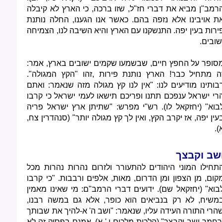
רמב"ן מביא את דברי חז"ל, שזו ברכה, כי הארץ לא קיבלה
ת אויבינו אלא נזפה בהם. כאשר אנו הגענו, החלה נותנת
ירות בעין יפה. התנשקנו עם הארץ והיא השיבה לנו, הצמיחה
שובים.
סופר על החפץ חיים, שבשמעו שקמים ישובים בארץ, אמר:
ה מתחיל כבר! הארץ נותנת פירות ,זהו "הקץ המגולה".
בותינו מודיעים לנו: "אין לנו קץ מגולה מזה שנאמר: ואתם
רי ישראל ענפכם תתנו ופריכם תישאו לעמי ישראל כי קרבו
בוא" (יחזקאל לו). רש"י מפרש: "שתיתן ארץ ישראל פריה
עין יפה, אז יקרב הקץ, ואין לך קץ מגולה יותר" (סנהדרין צח,
).
שב וקבצך
תחילו המוני היהודים להתעורר ולזרום נהרות נהרות מכל
קום, מן הצפון ומן הדרום, מאות, אלפים ורבבות. "כי קרבו
בוא" (יחזקאל שם). ידועים דברי הרמב"ם: מי שאינו מאמין
משיח, לא רק בנביאים הוא כופר, אלא גם במשה רבנו,
הרי התורה העידה עליו, שנאמר: "ושב ה' א-להיך את שבותך
רחמך ושב וקבצך" (הלכות מלכים י,' א). אמנם בפסוק זה לא