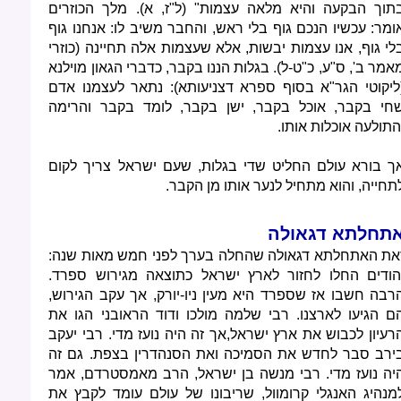
תוך הבקעה והיא מלאה עצמות" (ל"ז, א). מלך הכוזרים
ומר: עכשיו הנכם גוף בלי ראש, והחבר משיב לו: אנחנו גוף
לי גוף, אנו עצמות יבשות, אלא שעצמות אלה תחיינה (כוזרי
אמר ב', ס"ע, כ"ט-ל). בגלות הננו בקבר, כדברי הגאון מוילנא
ליקוטי הגר"א בסוף ספרא דצניעותא): נתאר לעצמנו אדם
חי בקבר, אוכל בקבר, ישן בקבר, לומד בקבר והרימה
התולעה אוכלות אותו.
ך בורא עולם החליט שדי בגלות, שעם ישראל צריך לקום
תחייה, והוא מתחיל לנער אותו מן הקבר.
תחלתא דגאולה
את האתחלתא דגאולה שהחלה בערך לפני חמש מאות שנה:
הודים החלו לחזור לארץ ישראל כתוצאה מגירוש ספרד.
רבה חשבו אז שספרד היא מעין ניו-יורק, אך עקב הגירוש,
ם הגיעו לארצנו. רבי שלמה מולכו ודוד הראובני הגו את
רעיון לכבוש את ארץ ישראל,אך זה היה נועז מדי. רבי יעקב
ירב סבר לחדש את הסמיכה ואת הסנהדרין בצפת. גם זה
יה נועז מדי. רבי מנשה בן ישראל, הרב מאמסטרדם, אמר
מנהיג האנגלי קרומוול, שריבונו של עולם עומד לקבץ את