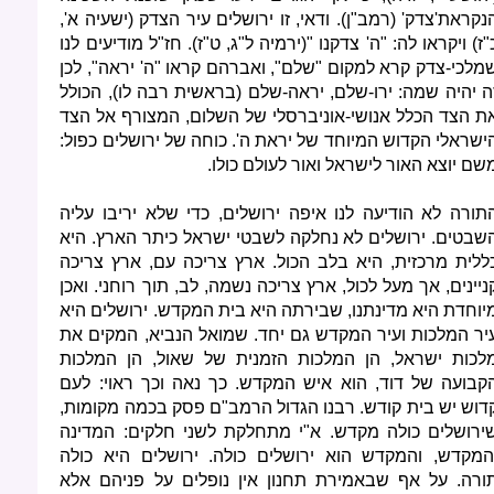
נקראת'צדק' (רמב"ן). ודאי, זו ירושלים עיר הצדק (ישעיה א',
"ז) ויקראו לה: "ה' צדקנו "(ירמיה ל"ג, ט"ז). חז"ל מודיעים לנו
מלכי-צדק קרא למקום "שלם", ואברהם קראו "ה' יראה", לכן
ה יהיה שמה: ירו-שלם, יראה-שלם (בראשית רבה לו), הכולל
ת הצד הכלל אנושי-אוניברסלי של השלום, המצורף אל הצד
ישראלי הקדוש המיוחד של יראת ה'. כוחה של ירושלים כפול:
שם יוצא האור לישראל ואור לעולם כולו.
תורה לא הודיעה לנו איפה ירושלים, כדי שלא יריבו עליה
שבטים. ירושלים לא נחלקה לשבטי ישראל כיתר הארץ. היא
ללית מרכזית, היא בלב הכול. ארץ צריכה עם, ארץ צריכה
ניינים, אך מעל לכול, ארץ צריכה נשמה, לב, תוך רוחני. ואכן
יוחדת היא מדינתנו, שבירתה היא בית המקדש. ירושלים היא
יר המלכות ועיר המקדש גם יחד. שמואל הנביא, המקים את
לכות ישראל, הן המלכות הזמנית של שאול, הן המלכות
קבועה של דוד, הוא איש המקדש. כך נאה וכך ראוי: לעם
דוש יש בית קודש. רבנו הגדול הרמב"ם פסק בכמה מקומות,
ירושלים כולה מקדש. א"י מתחלקת לשני חלקים: המדינה
המקדש, והמקדש הוא ירושלים כולה. ירושלים היא כולה
ורה. על אף שבאמירת תחנון אין נופלים על פניהם אלא