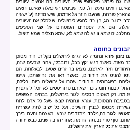
שנו גם פירוש פילוסופי-שירי: העיוורים הם אנשים עיוורים
אינם רואים מעשי ה', כמו שבימינו יש כאלה שאינם רואים
הארץ פורחת, שהעם חוזר אל אדמתו, שיש מדינה (ע' ישעיה
"ב, י"ט-כ; מג, ח). כדי להגיע לירושלים יש לסלק את העיוורים
אלה, וגם את הפסחים הפוסחים על שני הסעיפים
מתלבטים שמא זו גאולה שמא לא, שמא תצליח שמא תיפול.
בונים בחומה
ם בזמן עזרא ונחמיה לא הגיעו לירושלים בקלות, והיה מסוכן
ה מאוד. כאשר הגיע "קץ בבל, זרובבל", אחרי שבעים שנה,
היהודים חזרו לארצם, מצאו בה זרים שטענו לבעלותה. הם
יסו להניס את היהודים, וכאשר ראו את נחישותם, איימו
ליהם בפוגרומים. היהודים שמרו על ירושלים ביום ובלילה,
החלו לבנות חומה, כדי שאותם טרוריסטים לא יוכלו להתפרץ
נימה. רק מעטים הסכימו לגור בירושלים, בבתים הצפופים
בסביבה המסוכנת. עזרא ונחמיה קבעו שעל כל אדם לתת
שירית מכספו לבניין ירושלים, ועל כל ישוב לתת עשירית
אנשיו לגור בה,מלבד מתנדבים שבאו מעצמם והעם בירך
ותם. סוף סוף נבנתה החומה. אחרי הרבה שנים, כבש יהודה
מכבי את כל הארץ ואת ירושלים.