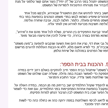
המשפט יתנהל בפני הרכב של "דן יחיד"( ניצור אתם קשר טלפוני על מנת
הבהיר את מטרותיו החינוכיות לימודיות של המשפט.
שוב ביותר להדגיש את הפן התאטרלי שבאירוע, ולבקש מכל אחד
ההורים שיופיע כשהוא לבוש במדי משפט הנוהגים בהופעות בפני בתי
שפט מחוזיים ומעלה, כלומר; חולצה לבנה, עניבה שחורה וגלימה.
גלימה חשיבות מכרעת לאירוע ואין לוותר עליה.
אחר קביעת התפקידים בין ההורים, נשלח לכל אחד מהם את ה"אירוע",
שהוא מודפס בצורה ברורה, כדי שיוכל להכין את טיעוניו מבעוד מועד.
ל גבי אותו דף, נציין את היום ואת השעה שנקבעו להופעה ב"מעין משפט"
בביה"ס, כדי לוודא תיאום מלא, ללא אי-הבנות העלולות להיגרם מרישום
פוז של הפרטים במהלכה של שיחת טלפון.
ות בבית הספר:
"משפט" שיתנהל בבית הספר חייב להתקיים באולם רחב ידיים במידה
ספקת כדי לאפשר הצבת במה גדולה, שעליה יוצבו שולחנו של השופט
שני שולחנות משני צדדיו, עבור התובע והסניגור.
ש להקפיד שקהל התלמידים ישב בריחוק מה מן הבמה, במידה העולה על
מקובל בהופעות אחרות המתקיימות בפני התלמידים, וגם זאת כדי לשמור
ל הפער שבין בית המשפט לבין הציבור הנתון למרות פסיקתו.
ש לדאוג לכיסוי השולחנות במפה ירוקה כהה או כחולה כהה כדי לשוות
ראה רציני ומכובד.