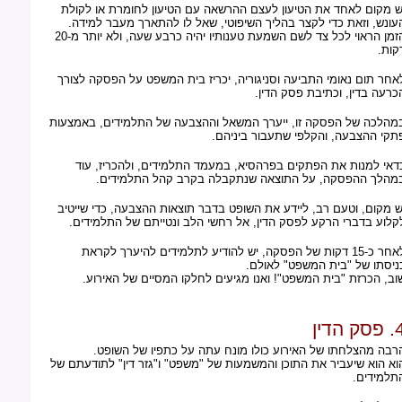
ש מקום לאחד את הטיעון לעצם ההרשאה עם הטיעון לחומרת או לקולת
עונש, וזאת כדי לקצר בהליך השיפוטי, שאל לו להתארך מעבר למידה.
הזמן הראוי לכל צד לשם השמעת טענותיו יהיה כרבע שעה, ולא יותר מ-20
קות.
אחר תום נאומי התביעה וסניגוריה, יכריז בית המשפט על הפסקה לצורך
כרעה בדין, וכתיבת פסק הדין.
מהלכה של הפסקה זו, ייערך המשאל וההצבעה של התלמידים, באמצעות
תקי ההצבעה, והקלפי שתעבור ביניהם.
דאי למנות את הפתקים בפרהסיא, במעמד התלמידים, ולהכריז, עוד
מהלך ההפסקה, על התוצאה שנתקבלה בקרב קהל התלמידים.
ש מקום, וטעם רב, ליידע את השופט בדבר תוצאות ההצבעה, כדי שייטיב
קלוע בדברי הרקע לפסק הדין, אל רחשי הלב ונטייתם של התלמידים.
לאחר כ-15 דקות של הפסקה, יש להודיע לתלמידים להיערך לקראת
ניסתו של "בית המשפט" לאולם.
וב, הכרזת "בית המשפט"! ואנו מגיעים לחלקו המסיים של האירוע.
סק הדין
רבה מהצלחתו של האירוע כולו מונח עתה על כתפיו של השופט.
וא הוא שיעביר את התוכן והמשמעות של "משפט" ו"גזר דין" לתודעתם של
תלמידים.