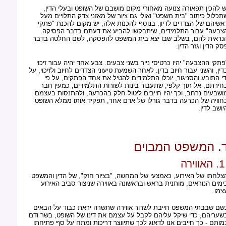
ש להכין תפאורה צנועה מאחורי מקום מושבם של השופט ובעלי הדין,
תכלול כיתוב "בית משפט" ואולי גם ציור של מאזני צדק התלויים מעל
אשיהם של הצדדים לדיון. בנוסף להכנות אלה, יש מקום להכנת "פתקי
צבעה" עבור התלמידים, שיתבקשו להביע את דעתם בדבר הפסיקה
נראית להם, בשלב שבו יצא בית המשפט להפסקה, לשם החלטה בדבר
סק הדין וגזר הדין.
פתקי ההצבעה" יהיו כרטיסי נייר בשני צבעים. צבע אחד יהיה עבור זיכוי
דין, והשני עבור חיוב בדין. לאחר השמעת טיעוני הצדדים לחיוב ולזיכוי, על
די התובע והסניגור, יוכלו התלמידים להטיל את אחד הפתקים, על פי
חירתם, אל תוך קלפי, שתעבור בינות לשורות התלמידים, כמעין חבר
ושבעים נרחב, וכך יהיו חייבים ליטול חלק בהכרעה, ולהתנסות בעצמם
חוויה של הכרעה בדבר גורלו של אדם אחר, תפקיד אותו ממלא השופט
יושב לדין.
. המשפט המבוים
ירה
צלחתו של האירוע, כאמצעי של המחשה, "בציור חזק", של הדין והמשפט
ימים הנוראים, מותנית בראש ובראשונה באווירה שניצור סביב האירוע
צמו.
שם שבבתי המשפט חייבת לשרור אווירה שתשרה יראת כבוד על הבאים
שעריהם, כדי שיקל עליהם לקבל על עצמם את דינו של השופט, בשר ודם
מותם - כך חייבים אנו לדאוג לכך שתיווצר דריכות ומתח על סף פתיחתו