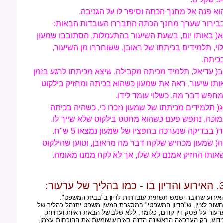
וא פנה אל מחנך הכתה וסיפר לו על הגניבה.
בירור שערך מחנך הכתה התבררו העובדות הבאות:
א( באותו יום, בשעת השיעור בהתעמלות, הסתובבו שמעון
לוי, תלמידים בכיתתו של ראובן, ששוחררו מן השיעור,
כיתה.
ב( עדיאל, תלמיד מכיתה מקבילה, שיצא מכיתתו לרגע בזמן
ותו שיעור, ראה את שמעון כשהוא בכיתה ומחזיק בילקוט
מחפש דבר מה, כשלוי עומד לידו.
ג( תלמידים מכיתתו של שמעון נזכרו כי, כשהיה בכיתה
מוכה, נתפש פעם כשהוא מחטט בילקוט שלא שייך לו.
ד( בבדיקה שנערכה בחפציו של שמעון נמצאו 5 ש"ח.
ה( שמעון מכחיש שלקח דבר מה מראובן, וטוען שהילקוט
אותו החזיק אמנם לא שלו, אך לא לקח ממנו מאומה.
ון בו - כמו בהליך של ערעור:
אירוע שחובר ישמש תשתית עובדתית לדיון ב"בבית המשפט".
שוב לציין, ש"הדיון המשפטי" במסגרת המעין משפט יתנהל כהליך של
רעור על פסק דין קודם, כלומר, ללא שלב של הבאת ראיות ועדויות.
ידוע, רק הערכאה הראשונה הדנה באירוע שומעת את ההוכחות עצמן,