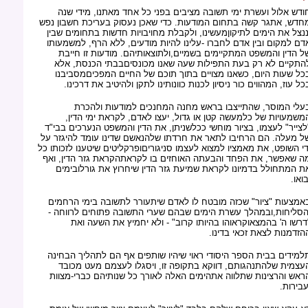
ודש אלול ועשרת ימי תשובה מציבים בפני כל אחד מאתנו, מידי שנה
חדש, אתגר קשה בתחום המודעות. כדי שאכן נעסוק בעריכת חשבון נפש
ננצל את הימים לתיקוןמעשינו, ולקבלת מחויבויות חדשות בתחומים שבין
דם למקום ובין אדם לחברו -עלינו להיות מודעים, ללא הרף, למשמעותו
ל הדין והמשפט המתקיימים בשמיים,ולתוצאותיהם. מודעות זו חייבת
התקיים לא רק בעת התפילות שעה שאנו מכונסיםבבתי הכנסת, אלא
כל שעות היום, כשאנו מצויים בתוך תוכם של החיים המפכיםמסביבנו
כל עוז, המהווים כור ניסיון לכנות כוונותינו לתקן ולהיטיב את דרכינו.
עלי המוסר, שהתייצבו בראש מחנה המחנכים למודעות ולהכרת
משמעויות של כלמעשה קטן או גדול, יעצו לאדם, לקראת ימי הדין,
לצייר" לעצמו, בציור מוחשי ככלשניתן, את הדין והמשפט הנערכים בבי"ד
ל מעלה. הם הרחיבו לתאר את חרדתו שלהנאשם שדינו עומד להיגזר על
די השופט, את מאמציו למצוא לעצמו סניגוריםופרקליטים שיטענו לזכותו כל
ה שאפשר, את הפחד והבעתה האוחזים בו לקראתהקראת גזר הדין, ואף
ת המתחולל בדמיונו לקראת שמיעת גזר הדין שיחרוץ את גורלובימים
בואו.
אמצעות "ציור" שכזה מובטח לו לאדם שיתעורר לתשובה בימי הרחמים
הסליחות,ובמהלך עשרת הימים שבהם שערי התשובה פתוחים לרווחה -
דרשו ה' בהמצאוקראוהו בהיותו קרוב" - ולא יחמיץ את השעה ואת
הזדמנות לצאת זכאי בדינו.
למידים בבית הספר היסודי ראוי שיהיו שותפים אף הם לתהליך הבחינה
עצמית שלהתנהגותם, דווקא בתקופה זו, ויסגלו לעצמם מעט מכובד
ראש והרצינות שתלווה אתהימים האלה לאורך כל שנותיהם כברי-מצוות
עבירות.