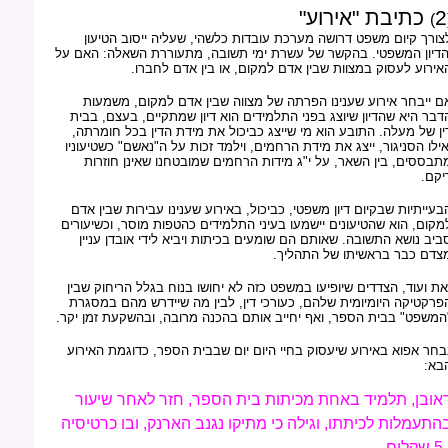
2
כתיבת "אירוע"
)
צורך קיום משפט דרושה מערכת עובדות כלשהי, שעליה ייסוב הטיעון
הדיון המשפטי. בהקשר של עשרת ימי תשובה, מתעוררת השאלה: האם על
אירוע לעסוק במצוות שבין אדם למקום, או בין אדם לחברו.
ם ייבחר אירוע שענינו הפרתה של מצווה שבין אדם למקום, משמעות
דבר היא שהדיון שיוצג בפני התלמידים הוא דיון שמתקיים, בעצם, בבית
ין של מעלה. התובע הוא מי שייצג כביכול את מידת הדין בכל חומרתה,
אילו הסניגור, ייצג את מידת הרחמים, וילמד זכות על ה"נאשם" כשטיעוניו
תבססים, בין השאר, על י"ג מידות הרחמים שמובטחנו שאינן חוזרות
יקם.
בעייתיות שבקיום דיון משפטי, כביכול, באירוע שענינו עבירות שבין אדם
מקום, הוא שהטיעונים יישמעו בעיני התלמידים כהטפות מוסר, וכשיעורים
ביב נושא התשובה. שאותם הם שומעים בכיתות ויביא לידי אובדן עניין
צדם כבר בראשיתו של התהליך.
את ועוד, הצדדים שיופיעו במשפט כזה לא יחושו בנוח בגלל הריחוק שבין
פרקטיקה היומיומית שלהם, כעורכי דין, לבין מה שיידרש מהם במסגרת
המשפט" בבית הספר, ואף יחייב אותם בהכנה מרובה, ובהשקעת זמן יקר.
בחר אפוא באירוע שיעסוק בחיי היום יום שבבית הספר, כדוגמת האירוע
בא:
אובן, תלמיד באחת מכיתות בית הספר, חזר לאחר שיעור
התעמלות לכיתתו, וגילה כי מתיקו נגנב הארנק, ובו כרטיסיה
קלים.