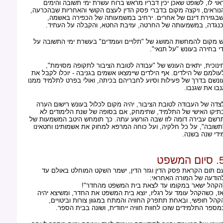
אוי לו, לשופט שאכן יכין דבריו מראש ברוח עשרת ימי תשובה והימים
נוראים, ויקצה מקום בדברי פסק הדין לעצם הקושי והאחריות שבהכרעה,
שבגזירת דינם של אחרים. ירחיב במשמעותה של הכפירה באשמה,
כנגדה, במשמעותה של החרטה, עזיבת החטא, והקבלה על העתיד.
ש מקום להמחשת המושג של "תלויים ועומדים" בעשרת ימי התשובה על
די בחירה בעונש "על תנאי".
ינוכית, יתאים העונש של "עבודה לטובת הציבור לתקופה מסוימת",
עולמם של הילדים. אף הילדים שיימצאו אשמים בגניבה - יוכלו לקבל את
ונשם בדרך של פעילות וסיוע לחבריהם בכיתה, ואולי בפרט לתלמיד ממנו
נבו את שגנבו.
צדה של העבודה לטובת הציבור, יהיה מקום לכלול בעונש רישום הערה
תיקו האישי של התלמיד, שתימחק, אם בסופה של שנת הלימודים לא
רשם עבירה דומה לזו שבה הורשע עתה. כך תומחש היטב המשמעות של
תשובה", על כל חלקיה, ועל כוחה המרפא למחוק את אשמותינו וחטאינו
ידי שנה בשנה.
ום המשפט
ם תום הקראת פסק הדין וגזר הדין, ישמר השקט המוחלט באולם עד
הודעה של המורה האחראי:
הקהל ישאר במקומו עד לצאת בית המשפט מהחדר"!
אז, כשהקהל עומד על רגליו, יוצא בית המשפט את החדר, ומשיצא יהיה
קהל חופשי, ובאחת תתפרק החוויה והמתח במגוון צורות וביטויים,
מספר התלמידים שזכו לחוות חוויה ייחודית, ושונה בבית הספר.