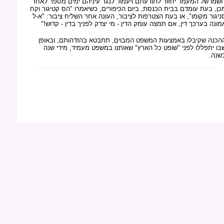
ושמו של המעמד יחזור לתודעתם ויעמוד לנגד עיניהם ימים מספר לאחר
כן, בעת עומדם בבית הכנסת, ביום הכיפורים, כשיאמרו "הס קטיגור וקח
ניגור מקומו", או בעת הצטרפות לציבור, העונה אחר השליח ציבור: "א-ל
מונה בערכך דין, אם תמצה עומק הדין - מי יצדק לפניך בדין - קדוש!"
הכנה שקיבלו באמצעות המשפט המבוים, תתבטא בהזדהותם, ובאופן
בו יתפללו לפני "שופט כל הארץ" שאותנו במשפט מעמיד, מידי שנה
שנה.