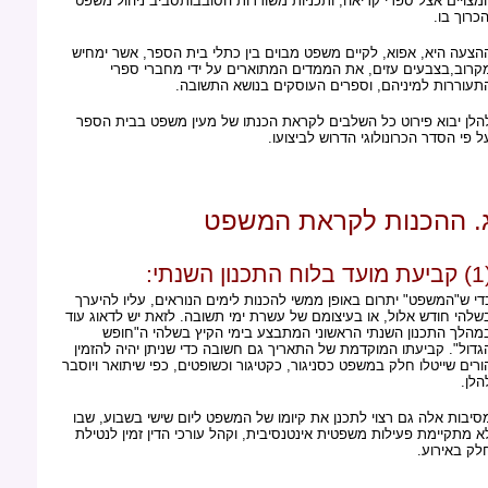
מצויים אצל ספרי קריאה, ותכניות משודרות הסובבותסביב ניהול משפט
הכרוך בו.
הצעה היא, אפוא, לקיים משפט מבוים בין כתלי בית הספר, אשר ימחיש
קרוב,בצבעים עזים, את הממדים המתוארים על ידי מחברי ספרי
תעוררות למיניהם, וספרים העוסקים בנושא התשובה.
הלן יבוא פירוט כל השלבים לקראת הכנתו של מעין משפט בבית הספר
ל פי הסדר הכרונולוגי הדרוש לביצועו.
. ההכנות לקראת המשפט
 התכנון השנתי:
די ש"המשפט" יתרום באופן ממשי להכנות לימים הנוראים, עליו להיערך
שלהי חודש אלול, או בעיצומם של עשרת ימי תשובה. לזאת יש לדאוג עוד
מהלך התכנון השנתי הראשוני המתבצע בימי הקיץ בשלהי ה"חופש
גדול". קביעתו המוקדמת של התאריך גם חשובה כדי שניתן יהיה להזמין
ורים שייטלו חלק במשפט כסניגור, כקטיגור וכשופטים, כפי שיתואר ויוסבר
הלן.
סיבות אלה גם רצוי לתכנן את קיומו של המשפט ליום שישי בשבוע, שבו
א מתקיימת פעילות משפטית אינטנסיבית, וקהל עורכי הדין זמין לנטילת
לק באירוע.