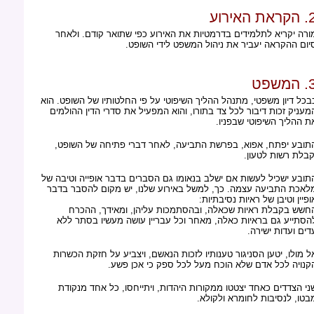
ראת האירוע
ורה יקריא לתלמידים בדרמטיות את האירוע כפי שתואר קודם. ולאחר
יום ההקראה יעביר את ניהול המשפט לידי השופט.
המשפט
בכל דיון משפטי, מתנהל ההליך השיפוטי על פי החלטותיו של השופט. הוא
מעניק זכות דיבור לכל צד בתורו, והוא המפעיל את סדרי הדין ההולמים
ת ההליך השיפוטי שבפניו.
תובע יפתח, אפוא, בפרשת התביעה, לאחר דברי פתיחה של השופט,
קבלת רשות לטעון.
תובע ישכיל לעשות אם ישלב בנאומו גם הסברים בדבר אופייה וטיבה של
לאכת התביעה עצמה. כך, למשל באירוע שלנו, יש מקום להסבר בדבר
ופיין וטיבן של ראיות נסיבתיות:
חשש בקבלת ראיות שכאלה, ובהסתמכות עליהן, ומאידך, ההכרח
הסתייע גם בראיות כאלה, מאחר וכל עבריין עושה מעשיו בסתר ללא
דים ועדות ישירה.
ל מולו, יטען הסניגור טענותיו לזכות הנאשם, ויצביע על חזקת הכשרות
קנויה לכל אדם שלא הוכח מעל לכל ספק כי אכן פשע.
ני הצדדים כאחד יצטטו ממקורות היהדות, ויתייחסו, כל אחד מנקודת
בטו, לנסיבות לחומרא ולקולא.