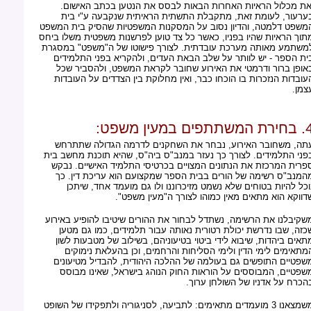
את מכלול הראיות האחרות הבאות לבסס את הנטען בכתב האישום.
ערעור, לעומת זאת, מתקבלת התשתית הראיתית שנקבעה ע"י בית
משפט דלמטה, והדיון נסוב על המסקנות המשפטיות שהסיק בית המשפט
תוך הראיות שהיו בפניו, כאשר כל צד טוען לפרשנות משפטית משלו ביחס
משתמע מאותה מערכת עובדתית. לצורך פישוטו של ה"משפט" במסגרת
ית הספר - יש לוותר על שלב הבאת העדים, ולהקריא בפני התלמידים
אופן ברור ודרמטי את האירוע שחובר לקראת המשפט, ולהסביר שכל
עובדות הנזכרות בו הוכחו כבר, ואין מחלוקת בין הצדדים על העובדות
צמן.
משתתפים במעין משפט:
תה, משחובר האירוע, נבחר את השחקנים לדרמה הגדולה שתתרחש
פני התלמידים. לצורך כך נעזר במנב"ס ביה"ס, שהיא תוכנת מחשב בית
פרית המרכזת את הנתונים המצויים בכרטיסי התלמיד האישיים. נבקש
המנב"ס רשימה של הורים בבית הספר שמקצועם הוא עריכת דין. כך
וכל להיות בטוחים שלא נשמט מזיכרוננו ולו גם מועמד אחד, שיתכן
דווקא הוא מתאים מאין כמוהו לצורך ה"מעין משפט".
שקיבלנו את הרשימה, נשתדל לבחור את ההורים שיטיבו להופיע באירוע
כזה, שבו נדרשת יכולת רטורית נאותה עבור תלמידים, כמו גם מטען
תאים ביהדות, שיבוא לידי ביטוי בטיעוניהם, בשילוב של מטבעות לשון
מתאימים לימי הדין ולימי הסליחות והרחמים, וכן בהעלאת נימוקים
שפטיים התופשים גם בעולמה של ההלכה היהודית, להבדיל מטיעונים
שפטיים, המבוססים על הוראות החוק הנוהג בישראל, שאינו מבוסס
הכרח על אדניו של השולחן ערוך.
משמצאנו 3 מועמדים מתאימים: לתביעה, לסניגוריה ולתפקידו של השופט