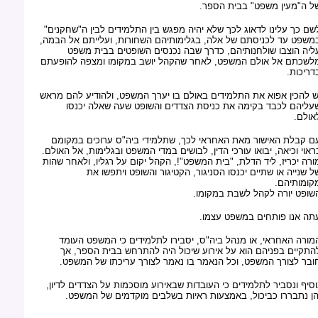
ל ה"מעין משפט" בבית הספר.
שם כך עלינו לדאוג לכך שלא יהיה מפגש בין התלמידים לבין ה"שחקנים"
משפט עד לכניסתם של אלה, בגלימותיהם השחורות, ועלייתם אל הבמה,
ליה הוצבו שולחנותיהם, כדרך שבה נכנסים השופטים בבית משפט
לשכתם אל אולם המשפט, לאחר שהקהל יושב במקומו ומצפה להופעתם
דריכות.
ש להכין אפוא את התלמידים באולם בו יערך המשפט, ולהודיע להם מראש
עליהם לכבד בקימה את כניסת הצדדים והשופט שעה שאלה יכנסו
אולם.
ם קבלת האישור מאת האחראי לכך, שתלמידי ביה"ס ערוכים במקומם
ראוי וכיאה, יבואו עורכי הדין, לבושים במדי המשפט ובגלימות, אל האולם.
ורה יכריז, ליד הדלת, "בית המשפט"!, הקהל יקום על רגליו, ולאחר שהות
ל שנייה או שתיים יכנסו הסניגור, הקטיגור והשופט ויתפשו את
קומותיהם.
שופט יורה לקהל לשבת במקומו.
תה אנו פותחים במשפט עצמו.
מורה האחראי, או מנהל ביה"ס, יסבירו לתלמידים כי המשפט העומד
התקיים בפניהם הוא על אירוע שיכול היה להתרחש בבית הספר, אך
ובר לצורך המשפט, וכל הנאמר בו נאמר לצורך עריכתו של המשפט.
וסיף ונסביר לתלמידים כי העובדות שבאירוע מוסכמות על הצדדים לדיון,
הן נתבררו כביכול, באמצעות ראיות בשלבים מוקדמים של המשפט.