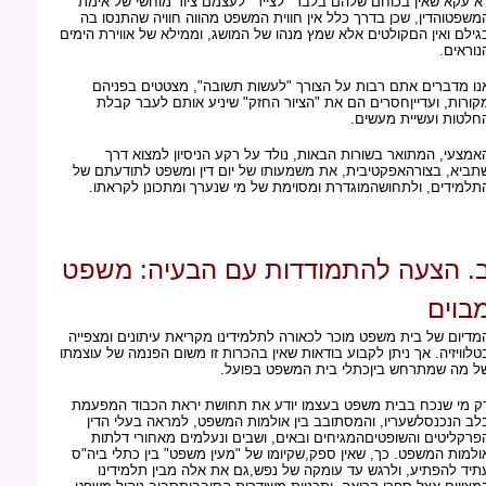
א עקא שאין בכוחם שלהם בלבד "לצייר" לעצמם ציור מוחשי של אימת
משפטוהדין, שכן בדרך כלל אין חווית המשפט מהווה חוויה שהתנסו בה
גילם ואין הםקולטים אלא שמץ מנהו של המושג, וממילא של אווירת הימים
נוראים.
נו מדברים אתם רבות על הצורך "לעשות תשובה", מצטטים בפניהם
קורות, ועדייןחסרים הם את "הציור החזק" שיניע אותם לעבר קבלת
חלטות ועשיית מעשים.
אמצעי, המתואר בשורות הבאות, נולד על רקע הניסיון למצוא דרך
תביא, בצורהאפקטיבית, את משמעותו של יום דין ומשפט לתודעתם של
תלמידים, ולתחושהמוגדרת ומסוימת של מי שנערך ומתכונן לקראתו.
. הצעה להתמודדות עם הבעיה: משפט
בוים
מדיום של בית משפט מוכר לכאורה לתלמידינו מקריאת עיתונים ומצפייה
טלוויזיה. אך ניתן לקבוע בודאות שאין בהכרות זו משום הפנמה של עוצמתו
ל מה שמתרחש ביןכתלי בית המשפט בפועל.
ק מי שנכח בבית משפט בעצמו יודע את תחושת יראת הכבוד המפעמת
לב הנכנסלשעריו, והמסתובב בין אולמות המשפט, למראה בעלי הדין
פרקליטים והשופטיםהמגיחים ובאים, ושבים ונעלמים מאחורי דלתות
ולמות המשפט. כך, שאין ספק,שקיומו של "מעין משפט" בין כתלי ביה"ס
תיד להפתיע, ולרגש עד עומקה של נפש,גם את אלה מבין תלמידינו