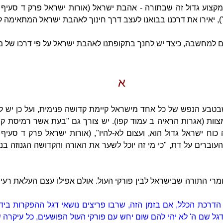
משנת הרב", עמוד 8), במקצוע גדול זה שבתורה - אהבת ישראל (אורות ישראל פרק ד 
), יאירו את דרכנו בבואנו לעצב דרך חינוך לאהבת ישראל המתאימה לז
 למחשבה, כיצד יש לחנך בתקופתנו לאהבת ישראל על פי דרכו של מר
א
 שבטבע הנפש של כל אחד מישראל קיימת קדושה פנימית, ועל כן יש 
צוות (אגרות הראיה ב עמוד קפו). יש צורך גם "בעת אשר רמיסת קוד
 כוח ישראל גדול הוא, ועצום לא-להיו", (אורות ישראל פרק ד סעיף
העוברים על דת, "כי מי זה יוכל לשער את האורה והקדושה הגנוזה 
רי התורה שבישראל לבין פורקי העול. אולם אפילו עצם העלאת רעיון 
דרכת הכלל, אם בזמן הזה, שרבו פריצים נושאי דגל ההפקרות ביד
ל שם ה' לא יהי להם שום יחש עם פורקי העול הפושעים, כל עיקרה ש