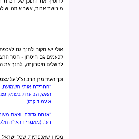
להוסיף את התוכן של הכרת 
מירושת אבות, אשר אותה יש להע
אולי יש מקום לחנך גם לאכפתי
לפעמים גם חיסרון - חסר הרצו
להשלים חיסרון זה, ולחנך את ה
וכך העיד מרן הרב זצ"ל על עצמו
"החרידה אותי השמועה, 
האש, הבוערת בעומק פצע 
א עמוד קמו)
"אנחה גדולה יוצאת מעומ
רע". (מאמרי הראי"ה חלק ב עמו
מכיוון שאכפתיות שכל ישראל י