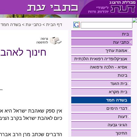
דף הבית
>
כתבי עת
>
בשדה חמד
בית
כתבי עת
חינוך לאהבת
אמונת עתיך
אנציקלופדיה רפואית הלכתית
אסיא - הלכה ורפואה
בינות
בית הועד
בית מקרא
בשדה חמד
דברי הימים
אין ספק שאהבת ישראל היא אח
דעות
כיום לאהבת ישראל בקרב הציבור
הגיגי גבעה
החינוך
הדברים שכתב מרן הרב אברהם י