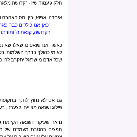
חלק ג עמוד שיז - "קדושה מלאה
איחדנו, אפוא, בין יחס האהבה 
"כאן אנו כוללים כבר כא
הקדושה, קנאת ה' ותורתו 
כאשר אנו שואפים שאלו שאינם 
לאומי כהולך בדרך השלמות. כל 
שכל אדם מישראל יתקרב לה' ככל 
גם אם לא נחוץ לחנך בתקופתנ
פילוג ושנאה מצויים, לצערנו, ב
נראה שעיקר השנאה הקיימת כי
חפצים בהטבת מעמדם של הערב
אנשים אלו אינם קשורים אל עמם 