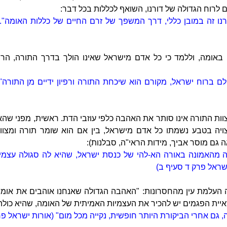
 לרוח הגדולה של דורנו, השואף לכללות בכל דבר:
רנו זה במובן כללי, דרך המשפך של זרם החיים של כללות האומה"
באומה, וללמד כי כל אדם מישראל שאינו הולך בדרך התורה, הר
לם ברוח ישראל, מקורם הוא שיכחת התורה ורפיון ידיים מן התורה"
וות התורה אינו סותר את האהבה כלפי עוזבי הדת. ראשית, מפני שה
ה בטבע נשמתו כל אדם מישראל, בין אם הוא שומר תורה ומצוות ו
ה גם מוסר אביך, מידות הראי"ה, סבלנות):
 מהאמונה באורה הא-להי של כנסת ישראל, שהיא לה סגולה עצמי
ישראל פרק ד סעיף ב)
 העלמת עין מהחסרונות: "האהבה הגדולה שאנחנו אוהבים את אומת
איית הפגמים יש להכיר את העצמיות האמיתית של האומה, שהיא כולה 
, גם אחרי הביקורת היותר חופשית, נקייה מכל מום" (אורות ישראל פר