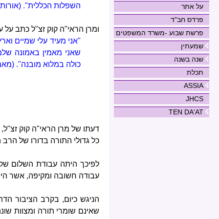
השפלות הכללית". (אורות
על אתר
פרדס חב"ד
ומרן הראי"ה קוק זצ"ל כתב על ע
פרשת שבוע -משרד המשפטים
"אני מעיד עלי שמיים ואר
שמעתין
שאני מאמין באמונה שלמ
שנה בשנה
כולה במלוא מובנה". (מאמרי
תכלת
ASSIA
JHCS
TEN DA'AT
דעתו של מרן הראי"ה קוק זצ"ל,
כל גדולי התורה בדורו של הרב ה
לפיכך היתה עבודת השלום שקי
עבודה חשובה ומקיפה, אשר הי
הניגש כיום, בקרב הציבור הד
שאינם שומרי תורה ומצוות שונ