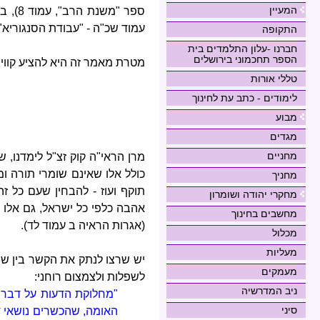
המעיין
ספר "
עמוד שכ"ה - "עבודת הסנגוריא"
התקופה
חברנו -עלון התלמדים בית
הספר תחכמוני בירושלים
מטרת מאמר זה היא להציע קווים
טללי אורות
לימודים - כתב עת לחינוך
מבוע
מגדים
מחניים
מרן הראי"ה קוק זצ"ל לימדנו,
כולל אלו שאינם שומרי תורה ומ
מחניך
תוקף ועוז - להבחין שעם כל זה
מחקרי יהודה ושומרון
אהבה כלפי כל ישראל, גם אלו 
מחשבים בחינוך
(אגרות הראיה ב עמוד לד).
מכלול
מעליות
יש שרצו לנתק את הקשר בין שומ
מעמקים
לשפלות ולצמצום רוחני:
ניב המדרשיה
"מחלוקת הדעות על דבר ה
סיני
האומה, שהכשרים נושאי דג