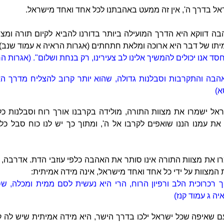
שראל בדרך ה', אין זה ממעט באהבתנו לכל אחד ואחד מישראל.
ה דווקא היא הדרך המועילה ביותר בדורנו להביא לקיום תורה ומצוות
יתו של דבר היא ארוכה ומלאת חתחתים (אגרות הראיה א עמוד שנב):
ד אנו יכולים להמשיך אלינו לב צעירינו, רק בנחת ושלום". (אגרות 
הבה והתקרבות וסבלנות גדולה, שהוא יותר קרוב להצליח מדרך הא
א)
ראל ישמרו את מצוות התורה, מולידה בקרבנו אורך רוח וסבלנות כלפ
 עמנו הננו שואפים לקרבו אל ה', ומתוך כך יש לנו כוח סבל כלפ
ו את מצוות התורה אינו סותר את האהבה כלפי עוזבי הדת. אדרבה, ס
מצוות על ידי כל אחד ואחד מישראל, אינה מידה אמיתית:
 רכרוכית הלב ורפיון הרוח, הרי היא נעשית לסם ממית ומכלה, ש
ה ג עמוד קנז)
ם שאיפה שכל ישראל ילכו בדרך הישר, היא מידה אמיתית שיש לה ק