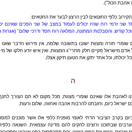
 אהבת הכול").
והקירוב כלפי החוטאים לבין הרצון לבער את החטאים:
חד שני זרמי רוח שהיו יכולים לעמוד במצב של שני הפכים שאינם י
וכל קודש, והסבלנות המתונה, המלאה רוח חסד ודרכי שלום" (אגרות ה
שומרי תורה ומצוות ישובו בתשובה שלמה, אין פירוש הדבר שאנו 
אדם מישראל מקיים חלק מתרי"ג המצוות, ואין איש יודע חלקו של מי ג
יכולתו, וכל אחד יתקן את הטעון תיקון אצלו.
ה
ו לאהבת אלו שאינם שומרי מצוות, מכל מקום לא תם הצורך לחנ
עם ישראל כיום, וחובתנו להרבות אהבה ואחווה, שלום ורעות.
ום בקרב הציבור הדתי לאומי מופנית כלפי אלו אשר מוכנים למסו
ים שבתוכנו ורוצים להקים להם מדינה עצמאית. השנאה כלפיה
וארצם, נטשו את החזון הציוני, והם מתרפסים בפני אויבינו ומפקירי