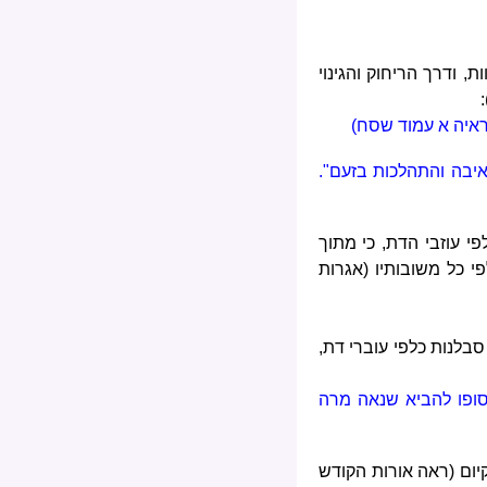
, ודרך הריחוק והגינוי
הראיה א עמוד שסח)
יבה והתהלכות בזעם".
י עוזבי הדת, כי מתוך
י כל משובותיו (אגרות
בלנות כלפי עוברי דת,
סופו להביא שנאה מרה
יום (ראה אורות הקודש