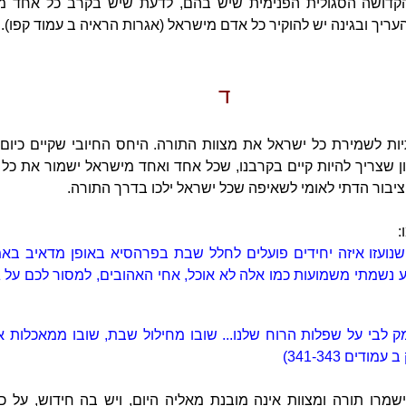
הקדושה הסגולית הפנימית שיש בהם, לדעת שיש בקרב כל אחד 
ריך ובגינה יש להוקיר כל אדם מישראל (אגרות הראיה ב עמוד קפו).
ד
ות לשמירת כל ישראל את מצוות התורה. היחס החיובי שקיים כיום כ
ן שצריך להיות קיים בקרבנו, שכל אחד ואחד מישראל ישמור את כל 
ציבור הדתי לאומי לשאיפה שכל ישראל ילכו בדרך התורה.
:
שנועזו איזה יחידים פועלים לחלל שבת בפרהסיא באופן מדאיב בא
נשמתי משמועות כמו אלה לא אוכל, אחי האהובים, למסור לכם על גיל
ק לבי על שפלות הרוח שלנו... שובו מחילול שבת, שובו ממאכלות א
דים 341-343)
שמרו תורה ומצוות אינה מובנת מאליה היום, ויש בה חידוש, על כ