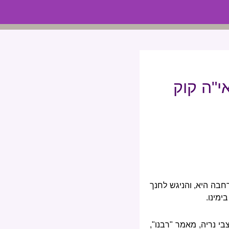
י"ה קוק
בה היא, והניגש לחנך
ימינו.
י נריה, מאמר "רבנו",