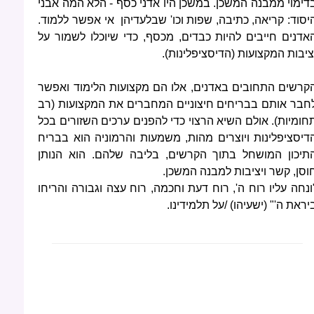
דימוי ממבנה המשכן. במשכן היו אדני כסף - הלא המה אבני
יסוד: קריאה, כתיבה, שפות וכו' שבלעדיהן אי אפשר ללמוד.
אדנים חייבים להיות כבדים, מכסף, כדי שיוכלו לשמור על
ציבות המקצועות (הדיסציפלינות).
קרשים התחובים באדנים, אלו הם מקצועות הלימוד ואפשר
חבר אותם בבריחים חיצוניים המחברים את המקצועות (רב
חומיות). אולם השיא הרצוי כדי להפנים ערכים השזורים בכל
דיסציפלינות ויוצרים מהות, משמעות והרמוניה הוא בבריח
תיכון המושחל בתוך הקרשים, בליבה שלהם. הוא הנותן
וסן, קשר ויציבות למבנה המשכן.
ונחה עליו רוח ה', רוח דעת וחכמה, רוח עצה וגבורה והריחו
יראת ה'" (ישעיהו) /על תלמידינו.