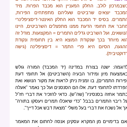
שבמרכזן לולב. החלק
המעניין הוא מכבד הפרות. מיד
מכבד יוצאים שרביטים שעליהם מתפתחים הפירות,
תמרים. בסיס יד המכבד הוא החלק האינטר-דיסציפלינרי
חבר את תחומי הדעת ממנו מתפצלים השרביטים, היינו
נושאים, ועל השרביט גדלים התמרים = המקצועות. מודל זה
וא מיוחד בכך שנקודת המוצא היא בין תחומית ונקודת
הגעה, הסיום היא פרי התמר = דיסציפלינה (גישה
דוקטיבית).
דוגמה: ישנה בצורת במדינה (יד המכבד) המורה גולש
אמצעות מיון ומידור הבעיה (השרביטים) אל תחומי דעת
פירות התמרים), בו זמנית ניתן לראות את מקור הנושא ואת
פרדתו לתחומי דעת. אלו הם הסנסנים ועל כך נאמר "אעלה
תמר אחזה בסנסיניו" (שה"ש). כדאי להזכיר את דברי חז"ל
ל ריבוי התמרים בבבל "כדי שיאכלו תמרים ויעסקו בתורה"
ך אל נשכח את דברי בעל משלי "מצאת דבש אכל דייך".
אם בדימויים מן המקרא עסקינן אנסה לחתום את המאמר