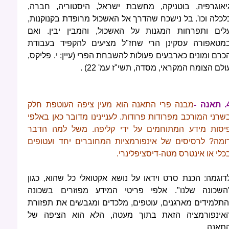
יאוגרפיה, בוטניקה, מחשבת ישראל, היסטוריה, חברה,
לכלה וכו'. בל נישכח שהדרך אל האשכול מרופדת בקנוקנות,
לים ותפרחות המגנות על האשכול, והמבין יבין. ואם
מטאפורה עסקינן הרי שחז"ל מציעים להקפיד בעבודת
כרם ומונים כארבעים פעולות להשבחת הפרי (עיין: י. פליקס,
ולם הצומח המקראי, מסדה, תשי"ז עמ' 22) .
נה -
מבנה פרי התאנה הוא מעין ציפה העוטפת חלק
שרני המורכב מפרודות
פרודות. לעניינינו מדובר כאן באלפי
יסות מידע המתוחמים על ידי קליפה. משל למה הדבר
ומה? לרסיסים של אינפורמציות המחוברים יחד ועטופים
כלי או אינטרס מטה-דיסציפלינרי.
דוגמה: הכנת סרט וידאו על נושא אקטואלי כל שהוא, כגון
השכונה שלנו". אלפי פריטי המידע מפוזרים בשכונה
התלמידים מארגנים, עוטפים, מלכדים ומגבשים את תפזורת
אינפורמציה הזאת בתוך מעטה, הלא הוא הציפה של
תאנה.