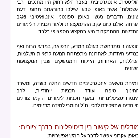
וליסטית, אינטגרטיבית. בעבר הלא רחוק היו מחנכים "רבי
שכולות" אשר באופן טבעי שילבו בהוראתם תחומי דעת
ונים. הדברים נעשו באופן ספונטני, אינטואיטיבי ואגב
ורחה. אולם כיום עקב ההתמקצעות ולאור תכניות הלימודים
חדשות, ההתמקדות היא במקצוע הספציפי בלבד.
ופעה זו מתרחשת בעולם המדע, הרפואה, במדעי הרוח ואף
מדעי היהדות. לאחרונה מתפתחת תנועה לראיית השלמות,
כוללנות, האחדות, הזיקות והממשקים שבין המקצועות
שונים.
מיחת נושאים אינטגרטיביים חדשים החלה בשדה, ומשרד
חינוך טיפח ועודד תכניות ייחודיות, לרב
ינטרדיסציפלינריות. באגף תכניות לימודים הוקמו צוותים
יוחדים שתפקידם להכין ת"ל וחומרי למידה מדגימים.
ודלים של קישור בין דיסיפלינות בדרך ציורית:
אופן עקרוני אפשר לדבר על חמש אפשרויות: