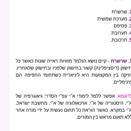
1
שרשרת
2
מערכת שמשית
3
פסיפס
4
תערובת
5
תרכובת.
רשרת
- קיים נושא הנלמד מזוויות ראייה שונות כאשר כל
ישוק (דיסציפלינה) קשור בחישוק שלפניו ובחישוק שלאחריו.
זיקה בין המקצועות היא ליניארית כשתחומי החפיפה הם
ינימליים.
דוגמא:
אפשר ללמד לימודי א"י עפ"י הסדר: גיאוגרפיה של
"י, היסטוריה של א"י, ארכאולוגיה של א"י, מחשבת ישראל,
"י במקרא. כאשר הוראת כל תחום נעשית על ידי מורה אחר
לא תאום מראש בין המורים.