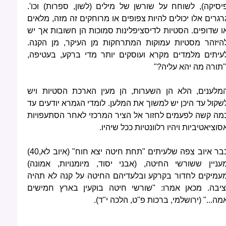
יסיקה), לשוחח על שורשן של מילים (לשון, ספרות) וכו'.
רגרים אלו יכולים להיות צפופים או מרוחקים זה מזה, מלאים
ו שדופים. הסטיות לדיסציפלינות סמוכות הן חשובות אך יש
היזהר מסטיות עמוקות המתרחקות מן העיקר, מן הקנה.
עיתים מלמדים מקרא ועוסקים יותר מדי ברקע, בעטיפה,
"תורה מה יהא עליה?"
מלענים, הלא הן השערות, הן מעין הארכת הסטיות ויש
שקול עד היכן יש למשוך את המלען. לומדי הגמרא יודעים עד
מה קשה לפעמים לחזור אל הציר המרכזי לאחר הסתעפויות
סוציאטיביות ויהיו רלוונטיות ככל שיהיו.
כבר איוב צפה שלעיתים "תחת חיטה יצא חוח" (איוב לא,40)
עניין ששורשי החיטה, (אבני יסוד, מיומנויות, אמונה)
עמיקים לחדור בקרקע ובלעדיהם החיטה על קנה לא תהיה
ציבה. מכאן אמרו: "שורשי חיטה בוקעין בארץ חמישים
מה..." (ירושלמי, ברכות פ"ט, הלכה י"ד).