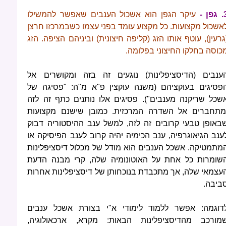
פן -
עיקר הגפן הוא אשכול הענבים שאפשר להמשילו
אשכול מקצועות. כל מקצוע
עומד בפני עצמו כשבמרכזו חרצן
גרעין), עוטף אותו הזג (קליפה חיצונית) וביניהם הציפה. הזג
כוסה בחלקו החיצוני בפלומה.
ענבים (הדיסציפלינות) נוגעים זה בזה ומקושרים אל
פסיגים בעוקציהם (משנה עוקצין פ"א מ"ה: "פסיגה של
שכל שריקנה מענבים"). פסיגים אלו נותנים כתף זה לזה
מתחברים אל השדרה המרכזית. כמובן שישנם מקצועות
באופן טבעי קרובים זה לזה, למשל ענב ההיסטוריה דבוק
ענב הגיאוגרפיה, ענב הכימיה יהיה קרוב לענב הפיסיקה או
מתמטיקה. אשכל הענבים הוא מודל של מכלול דיסציפלינות
שומרות כל אחת על האוטונומיה שלה, קרי מבנה הדעת
עצמאי שלה, אך מתכבדת בנוכחותן של דיסציפלינות אחרות
ביבה.
דוגמה: אפשר ללמוד לימודי א"י בצורת אשכל ענבים
מורכב מהדיסציפלינות הבאות: מקרא, ארכאולוגיה,