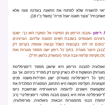
אוי להשגיח שלא לפתוח את התאנה בעודנה פגה אלא
שתבחיל "ונוצר תאנה יאכל פריה" (משלי כ"ז 18).
מון -
מבנה הרימון מן המיקרו אל המקרו הוא כך: ישנם
רעינים העטופים בשכבת
תאים המגנה עליהם. הגרעינים
בוקים זה לזה בקבוצות כשכל קבוצה עטופה בקרום דק
בנבן היוצר מגורה. בתוך כל רימון ישנו מספר מגורות ואת
ולן מקיפה קליפה עבה וכתר (המשרק בלשון חז"ל).
אנלוגיה למבנה הרימון היא שישנן מספר דיסציפלינות
מגורות) הנושקות זו לזו כשרק קרום דק מפריד ביניהם. אך גם
תוך כל דיסציפלינה (מגורה) ישנן הפרדות-משנה פנים
קצועיות. הקליפה הקשה היא התחום, המסגרת המלכדת את
מקצועות השונים. לדוגמה: הגיאוגרפיה שנחשבת כיום
דיסציפלינה אחת היא בעצם מבנה מולטי- דיסציפלינרי (רב
חומי) הבנוי מהמגורות הבאות: גיאולוגיה, מורפולוגיה,