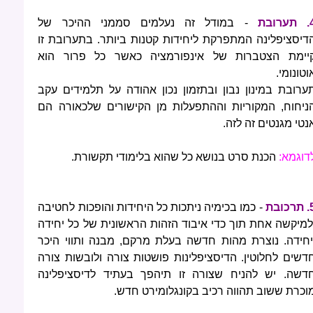
רובת
- במודל זה נעלמים סממני ההיכר של
דיסציפלינה המתפרקת ליחידות קטנות ביותר. בתערובת זו
יימת הצטברות של אינפורמציה כאשר כל פרור הוא
וטונומי.
ערובת במינון נבון ובתזמון נכון אהודה על תלמידים עקב
ניחוח, המקוריות וההתפעלות מן הקישורים שלכאורה הם
נטי מגנטים זה לזה.
דוגמא:
הכנת סרט בנושא כל שהוא בלימודי תקשורת.
כובת
- כמו בכימיה ניתכות כל היחידות והופכות לחטיבה
למיקשה אחת תוך כדי איבוד הזהות הראשונית של כל יחידה
יחידה. נוצרת מהות חדשה בעלת מרקם, מבנה ותווי היכר
דשים לחלוטין. הדיסציפלינות פושטות צורה ולובשות צורה
דשה. יש להניח שצורה זו תיהפך בעתיד לדיסציפלינה
וכרת ששוב תהווה רכיב בקונגלומירט חדש.