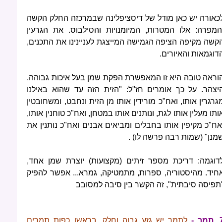
כאורה יש כאן מודל של דיסציפלינה שבמרכזה החלק הקשה
המפרה: אלו המטרות, המיומנויות והסילבוס. את הגרעין
קשה מקיפה הציפה הגמישה המייצגת לעניינינו את התכנים,
דוגמאות והאיורים.
וראה טובה היא זו המאפשרת הפקת שמן בעל איכות גבוהה,
יצהר. על כך אומרים חז"ל: "הזית הזה עד שהוא באילנו
גרגרין אותו, ואח"כ מורידין אותו מן הזית ונחבט, ומשחובטין
ותו מעלין אותו לגת, ונותנים אותו במטחן, ואח"כ טוחנין אותו,
אח"כ מקיפין אותו בחבלים ומביאים אבנים ואח"כ נותנין את
מנן" (שמות רבה פרשה לו) .
דוגמה: דריכת מספר זיתים (מקצועות) יוצרת שמן אחד,
חיד. מהיסטוריה, ספרות, מתמטיקה, גמרא... אפשר להפיק
תפיסה סיבתית", זה הקשר בין סיבה למסובב
מר -
לתמר יש גזע גבוה וחלק. בראשו כפות תמרים