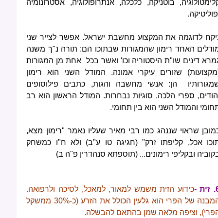
לימטולוגיה, בוטניקה, כלכלה, אנתרופולוגיה, אסטרונומיה
פוליטיקה.
יקח לדוגמה את המקצוע מחשבת ישראל. אפשר לצייר שני
ודלים האחד רימון שהמגורות שבתוכו הם: תורה נ"ך משנה
מרא דינים שו"ת היסטוריה וכו' ואשר בכל אחת מן המגורות
מקצועות) שזורים עיקרי אמונה. המודל השני הוא רימון
מגורותיו הן: אנשי מחשבה והגות, כתבים פילוסופים
הודים, ספרי הלכה, סוגיות נבחרות. המודל הראשון הוא רב
חומי והמודל השני הוא בין תחומי.
מובן שראוי שננהג כמו רבי מאיר שעליו נאמר "רימון מצא,
וכו אכל, קליפתו זרק" (חגיגה טו ע"ב) ולא ח"ו כמשחק
קוביה ובקליפי רימונים... (תוספתא סנהדרין פ"ה ב)
ית -
כידוע הזית משמש למאור, למאכל, לסיכה ולרפואה.
מבנה של הפרי הוא גלעין
הכולל את הזרע (כ-30% ממשקל
פרי), וציפה מלאה שמן בהתאם להבשלה.