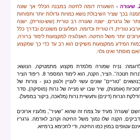
עורה
-
השעורה דומה לחיטה במבנה הכללי אך שונה
מנה בכך שציר השיבולת
נושא כמויות גדולות יותר ותפוחות
ותר של גרגרים. ישנה שעורה רב טורית (שש-טורית), ישנה
רבע טורית, דו טורית וכדומה. המלענים משוננים ובדרך כלל
רוכים יותר משל החיטה. האנלוגיה למקצועות לימוד ברורה,
מות המידע ממקצועות משיקים הוא רב עד כדי כך שמקצוע
אם מוסתר ואינו גלוי.
דוגמה: נניח שמורה מלמדת מקצוע מתמטיקה, הנושא:
"נרות חנוכה". הציר, הקנה, הוא לימוד המספר 8. ריפוד הציר
נושאים "טוריים" שונים עשוי לעניין ולגוון כגון - צורות של
נוכיות (אומנות), שיר שבו יש מנייה של נרות (מוסיקה), סדר
דלקת הנרות (דינים) ותעשיית נרות (מלאכה, ביקור במפעל).
שם 'שעורה' מעיד על צמח זה שהוא "שעיר", מלעניו ארוכים
דביקים. הקנה שלו נמוך משל החיטה וקרוב לאדמה. גרגריו
ינם עטופים במוץ כמו החיטה, ודי לחכימא ברמיזא.