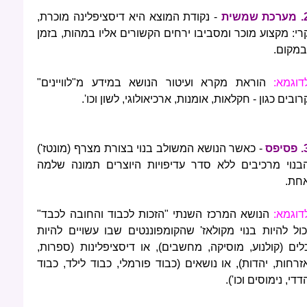
ת שמשית
- נקודת המוצא היא דיסציפלינה מוכרת,
רי: מקצוע מוכר ומסביבו ירחים הקשורים אליו במהות, בזמן
במקום.
דוגמא:
הוראת מקרא ועיטור הנושא במידע מ"לוויינים"
רובים כגון - חקלאות, אומנות, ארכיאולוגי, לשון וכו'.
סיפס
- כאשר הנושא המשולב בנוי בצורת מצרף (מונטז')
בנוי מרכיבים ללא סדר עדיפויות היוצרים תמונה שלמה
חת.
דוגמא:
הנושא המרכז השנתי "הזכות לכבוד והחובה לכבד"
כול להיות בנוי מקולאז' שהקומפוננטים שבו עשויים להיות
לים (קולנוע, מוסיקה, מחשבים), או דיסציפלינות (ספרות,
זרחות, יהדות), או נושאים (כבוד פורמלי, כבוד לילד, כבוד
דדי, נימוסים וכו').