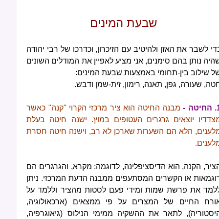
שבעת המינים
די לשבר את האזן ולהיטיב עם הזיכרון, וכדרכו של רבי יהודה
היה נותן בהם סימנים, אני מציע לאפיין את המודלים השונים
ל שילוב בין-תחומי באמצעות שבעת המינים:
טה, שעורה, גפן, תאנה, רימון, זית-שמן ודבש.
חיטה
-
מבנה החיטה הוא ציר מרכזי הקרוי "קנה" כאשר
צדדיו יוצאים גרגרים העטופים במוץ. ישנה חיטה בעלת
לענים, הלא הם השערות שארכן לא רב, וישנה חיטה חסרת
לענים.
ציר, הקנה, הוא הדיסציפלינה, לדוגמה: מקרא, והגרגרים הם
וגמאות או הקשרים המסתעפים ממבנה הדעת המרכזי. ניתן
למד את פרשת שמות ומידי פעם לסטות מהציר וללמד על
ורח החיים של המצרים על פי ממצאים (ארכאולוגיה,
יסטוריה), לתאר את ההשקיה ממימי הנילוס (גיאוגרפיה,