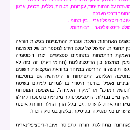
ושתת על הנחות יסוד, עקרונות, מטרות, כללים, תכנים, ארגון
חומר ודרכי הערכה.
ינטר-דיסציפלינארי = בין-תחומי.
ולטי-דיסציפלינארי= רב-תחומי.
שנים האחרונות הולכת וגוברת ההתעניינות בגישות הוראה
ין תחומיות. הפיצול של עולם הידע למספר רב של מקצועות
העמקת ההתמחות בתחומים ספציפיים, יצרו דיכוטומיה
מעין מחיצה) בין הדיסציפלינות (תחומי דעת) וזה בזה לא
געו. תופעה זו החריפה במיוחד בהוראת המקצועות השונים
חטיבה העליונה. התפתחות זו התרחשה גם בחטיבות
ביניים ואפילו בחינוך היסודי בו לומדים לעיתים בשיטת
הנושא המרכז" או "מיקוד הלמידה". בהשפעת המוסדות
אקדמיים נבדלות הדיסציפלינות זו מזו, עיתים מנוכרות זו לזו
מיזדרות אחת לרעותה. גם בגיל הרך החלה חודרת אופנת
יעורים במתמטיקה, בפיסיקה, בלשון, במוסיקה וכדו'.
אחרונה מתחוללת חזרה לתפיסה אינטר-דיסציפלינארית