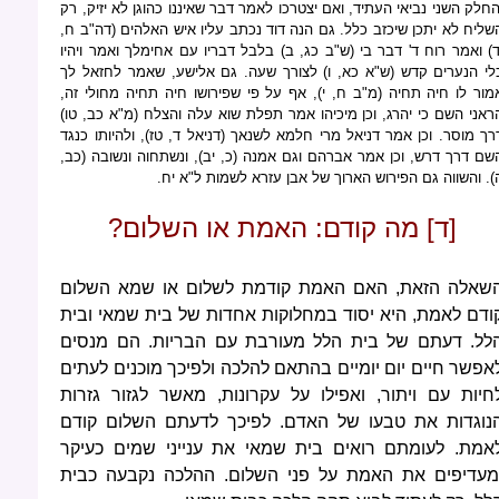
החלק השני נביאי העתיד, ואם יצטרכו לאמר דבר שאיננו כהוגן לא יזיק, רק
שליח לא יתכן שיכזב כלל. גם הנה דוד נכתב עליו איש האלהים (דה"ב ח,
ד) ואמר רוח ד' דבר בי (ש"ב כג, ב) בלבל דבריו עם אחימלך ואמר ויהיו
לי הנערים קדש (ש"א כא, ו) לצורך שעה. גם אלישע, שאמר לחזאל לך
מור לו חיה תחיה (מ"ב ח, י), אף על פי שפירושו חיה תחיה מחולי זה,
ראני השם כי יהרג, וכן מיכיהו אמר תפלת שוא עלה והצלח (מ"א כב, טו)
רך מוסר. וכן אמר דניאל מרי חלמא לשנאך (דניאל ד, טז), ולהיותו כנגד
שם דרך דרש, וכן אמר אברהם וגם אמנה (כ, יב), ונשתחוה ונשובה (כב,
). והשווה גם הפירוש הארוך של אבן עזרא לשמות ל"א יח.
[ד] מה קודם: האמת או השלום?
שאלה הזאת, האם האמת קודמת לשלום או שמא השלום
ודם לאמת, היא יסוד במחלוקות אחדות של בית שמאי ובית
לל. דעתם של בית הלל מעורבת עם הבריות. הם מנסים
אפשר חיים יום יומיים בהתאם להלכה ולפיכך מוכנים לעתים
חיות עם ויתור, ואפילו על עקרונות, מאשר לגזור גזרות
נוגדות את טבעו של האדם. לפיכך לדעתם השלום קודם
אמת. לעומתם רואים בית שמאי את ענייני שמים כעיקר
מעדיפים את האמת על פני השלום. ההלכה נקבעה כבית