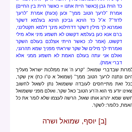
כד הוית גבן (כאשר היית אתנו = כאשר היית בין החיים)
אמרת "לרעך הטוב ממך" וכען (וכעת) אמרת "לרעך
לדוד"? א"ל כד הוינא גביכון הוינא בעלמא דשקר
ואמרנא לך מילין דשקר דדחילנא מינך דלמא תקטלינני,
ברם אנא כען בעלמא דקשוט לא תשמע מיני אלא מילי
דקשוט. (אמר לו: כאשר הייתי אצלכם בעולם השקר
ואמרתי לך מילים של שקר שיראתי מפניך שמא תהרגני,
ואולם אני עתה בעולם האמת לא תשמע ממני אלא
דברי אמת).
מרות שבדברי שמואל: "קרע ה' את ממלכות ישראל מעליך
יום ונתנה לרעך הטוב ממך" (שמואל א ט"ו כח) אין שקר,
כל זאת מתייחסים לעובדה ששמואל נתן לשאול לחשוב
אינו יודע מי הוא ה'רע הטוב' כאל שקר. ואולם מפני ששמואל
שש שמא יהרוג אותו שאול, הרשה לעצמו שלא לומר את כל
אמת, כלומר: לשקר.
[ב] יוסף, שמואל ושרה