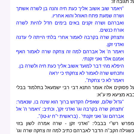
ל תגובה זו:
"ויאמר שוב אשוב אליך כעת חיה והנה בן לשרה אשתך
ושרה שמעת פתח האוהל והוא אחריו.
ואברהם ושרה זקנים באים בימים חדל להיות לשרה
אורח כנשים.
ותצחק שרה בקרבה לאמור אחרי בלתי הייתה לי עדנה
ואדני זקן.
ויאמר ה' אל אברהם למה זה צחקה שרה לאמור האף
אמנם אלד ואני זקנתי.
היפלא מהי דבר למועד אשוב אליך כעת חיה ולשרה בן.
ותכחש שרה לאמור לא צחקתי כי יראה
ויאמר לא כי צחקת".
ל פסוקים אלה אומר התנא דבי רבי ישמעאל בתלמוד בבלי
בא מציעא פז ע"א:
"גדול שלום, שאפילו הקדוש ברוך הוא שינה בו, שנאמר:
'ותצחק שרה בקרבה וגו' ואדני זקן', וכתיב: 'ויאמר ה' אל
אברהם וגו' ואני זקנתי' . (בראשית י"ח יג-טו)".
מפרש רש"י בבבלי: "ואדני זקן - שרה אמרה לשון בזוי
כשגילה הקב"ה הדבר לאברהם כתיב למה זה צחקה שרה וגו'