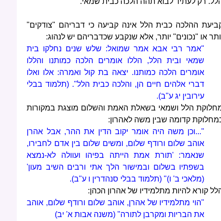
לל. רק לעתיד לבוא תהה הלכה כבית שמאי.
ביעת ההלכה כבית הלל אינה קביעה כי דבריהם "צודקים"
ותר או "נכונים" יותר, אלא שנקבע שכדבריהם יש לנהוג:
"אמר רבי אבא אמר שמואל: שלש שנים נחלקו בית
שמאי ובית הלל, הללו אומרים הלכה כמותנו והללו
אומרים הלכה כמותנו. יצאה בת קול ואמרה: אלו ואלו
דברי אלהים חיים הן, והלכה כבית הלל". (תלמוד בבלי
עירובין יג ע"ב).
חלוקת הלל ושמאי בשאלת האמת והשלום מוצגת במקורות
מחלוקת קדומה שבין משה לאהרון:
"...וכן משה היה אומר יקוב הדין את ההר, אבל אהרן
אוהב שלום ורודף שלום, ומשים שלום בין אדם לחבירו,
שנאמר: 'תורת אמת הייתה בפיהו ועוולה לא-נמצא
בשפתיו בשלום ובמישור הלך אתי ורבים השיב מעון'
(מלאכי ב' ו)" (תלמוד בבלי סנהדרין ו ע"ב).
לל קורא להיות מתלמידיו של אהרון הכהן:
"הוי מתלמידיו של אהרן, אוהב שלום ורודף שלום, אוהב
את הבריות ומקרבן לתורה" (משנה אבות א' יב)