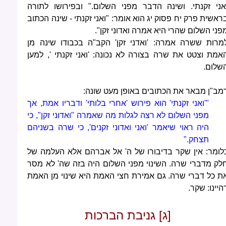
אני זקנתי. ושינה הדבר מפני השלום." ובפירושו לתורה
ראשית פרק יח פסוק יג הוא אומר: "ואני זקנתי - שינה הכתוב
פני השלום שהרי היא אמרה ואדוני זקן".
מרות ששרה אמרה: 'ואדני זקן' הקב"ה בכבודו שינה מן
אמת וצטט את שרה בצורה לא נכונה: 'ואני זקנתי ', למען
שלום.
מב"ן מבאר את הכתובים באופן מעט שונה:
"'ואני זקנתי' הוא פירוש 'אחרי בלותי' ודבריו אמת, אך
מפני השלום לא רצה לגלות מה שאמרה "ואדוני זקן", כי
היה ראוי שיאמר 'ואני ואדוני זקנים', כי שרה בשניהם
תצחק."
לומר: אין שקר בדיבורו של ה' אל אברהם אלא העלמה של
לק מדברי שרה. השינוי מפני השלום היה בזה שה' לא מסר
ת כל דברי שרה. גם אמירת חצי האמת היא שינוי מן האמת
היינו: שקר.
[ג] גניבת הברכות