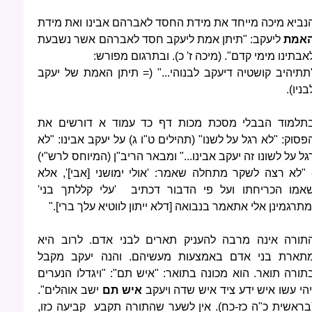
נביא מיכה מייחד את מידת החסד לאברהם אבינו ואת מידת
אמת
ליעקב: "תיתן אמת ליעקב חסד לאברהם אשר נשבעת
אבתינו מימי קדם". (מיכה ז' כ). ובתרגום מפורש:
תתיהיב קושטיה דיעקב לבנוהי..." (= תיתן האמת של יעקב
בניו).
תלמוד הבבלי מסכת מכות דף כד עמוד א דורשים את
פסוק: "לא רגל על לשנו" (תהילים ט"ו ג) על יעקב אבינו: "לא
גל על לשונו זה יעקב אבינו..." ומבאר הריב"ן (המיוחס לרש"י)
 "לא רצה לשקר מתחלה שאמר: 'אולי ימושני [אבי]', אלא
אמו הכריחתו ועל פי הדבור דכתיב 'עלי קללתך בני'
מתרגמינן אלי אתאמר בנבואה [דלא ייתון לווטיא עלך ברי]."
תורה אינה מרבה להעניק תארים לבני אדם. לרוב היא
תארת בני אדם באמצעות מעשיהם. והנה יעקב מקבל
תורה תואר. הוא מכונה בתואר: "איש תם": "ויגדלו הנערים
יהי עשו איש ידע ציד איש שדה ויעקב
איש תם
ישב אוהלים".
בראשית כ"ה כז-כח). אין לשער שהתורה תקבע קביעה כזו,