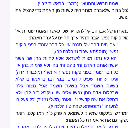
שמה הרשע והחטא". (רמב"ן בראשית י"ב י).
כל ברור שלאברם מותר היה לשנות מן האמת כדי להציל את
פשו.
מקרהו של אברהם קל להכריע. שכן כאשר האמת עומדת אל
ול פיקוח נפש, יגבר תמיד ערך החיים על ערך האמת:
"ואם היה דבר של סכנה אין כל דבר עומד בפני פיקוח
נפש" (תוספתא שבת ט' הלכה כב),
"הא לא נתנו מצות לישראל אלא לחיות בהן שנ' אשר
יעשה אותם האדם וחי בהם וחי בהן ולא שימות בהן אין
כל דבר עומד בפני פקוח נפש חוץ מע"ז (מעבודה זרה)
וגילוי עריות ושפיכות דמים. במי דברים אמורים שלא
בשעת השמד אבל בשעת השמד אפי' מצוה קלה
שבקלות אדם נותן נפשו עליה שנ' (ויקרא כ"ב לב) 'ולא
תחללו את שם קדשי' וגו' ואומ' (משלי ט"ז ד) 'כל פעל ה'
למענהו'" (תוספתא שבת ט"ו הלכה יז).
מדרש, בילקוט שמעוני לשמואל א פרק כ"ח רמז קלט, רואה
שקר גם את אי אמירת כל האמת:
ויקרע ה' את הממלכה מידך ויתנה לרעך לדוד, אמר לו