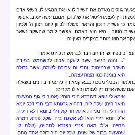
אשר גוזלים מאדם את השייך לו או את המגיע לו, רשאי אדם
עשות דין לעצמו וליטול את שלו. וכך אמנם עשה יעקב. אפשר
ומר כי עשיית הנכון והראוי, פעולה לכיוון קיום רצון ה' ולכיוון
שיית הטוב - היא היא האמת ואפשר לומר שהשקר נשאר
קר אך הוא מותר במקרים מעין זה.
נצי"ב בפירושו הרחב דבר לבראשית כ"ז ט אומר:
"... והנה הגיעה שעה ליעקב אבינו להשתמש במידת
השקר וערמימות. והרי זה עבירה לשמה, אשר גדולה
היא בזמנה כמו מצוה עצמה..."
תלמוד הבבלי מסכת בבא קמא דף כז עמוד ב דנים בשאלה
אם עושה אדם דין לעצמו ובאילו מקרים:
אימא לי גופא דעובדא היכי הוה? (אמור לי גוף המעשה
היאך היה) שלח ליה, דההוא גרגותא דבי תרי דכל יומא
הוה דלי חד מנייהו, אתא חד קא דלי ביומא דלא דיליה,
א"ל: יומא דידי הוא! לא אשגח ביה, שקל פנדא דמרא
מחייה. א"ל: מאה פנדי בפנדא למחייה, (שלח לו:
שמעשה בבור של שנים, שכל יום היה דולה אחד מהם,