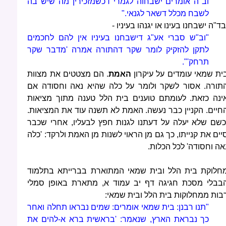
וב"ה אומרים ישבחוה לגמרי דכשמזכירין מה שיש בה
לשבח מכלל דשאר לגנאי."
בד"ה ישבחנו בעינו או יגנהו בעיניו -
"וב"ש סברי אע"ג דישבחנו בעיניו אין להם לחכמים
לתקן להזקיק לומר שקר דהתורה אמרה 'מדבר שקר
תרחק'".
ית שמאי עומדים על עיקרון
האמת
. הם מצטטים את מצוות
תורה. אסור לשקר ולומר על כלה שהיא נאה וחסודה אם
ינה כזאת. לעומתם טוענים בית הלל טענה מתוך מציאות
חיים. הקניין כבר נעשה. האמת לא תשנה עוד את המציאות.
כשם שלא יעלה על דעתנו לגנות חפץ לבעליו, אחרי שכבר
יים את קנייתו, כך גם מן הראוי לשנות מן האמת ולרקד: 'כלה
אה וחסודה' לכל הכלות.
חלוקת בית הלל ובית שמאי המתוארת בברייתא בתלמוד
בבלי מסכת חגיגה דף יב עמוד א, מתארת באופן סמלי
בות ממחלוקות בית הלל ובית שמאי:
"תנו רבנן: בית שמאי אומרים: שמים נבראו תחלה ואחר
כך נבראת הארץ, שנאמר: 'בראשית ברא א-להים את