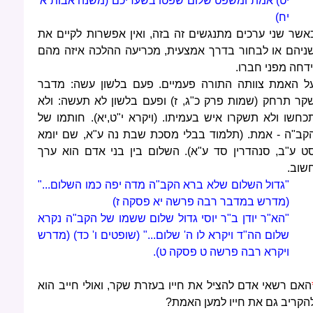
יט) אמת ומשפט שלום שפטו בשעריכם (משנה אבות א'
יח)
אשר שני ערכים מתנגשים זה בזה, ואין אפשרות לקיים את
ניהם או לבחור בדרך אמצעית, מכריעה ההלכה איזה מהם
ידחה מפני חברו.
ל האמת צוותה התורה פעמיים. פעם בלשון עשה: מדבר
קר תרחק (שמות פרק כ"ג, ז) ופעם בלשון לא תעשה: ולא
כחשו ולא תשקרו איש בעמיתו. (ויקרא י"ט,יא). חותמו של
קב"ה - אמת. (תלמוד בבלי מסכת שבת נה ע"א, שם יומא
ט ע"ב, סנהדרין סד ע"א). השלום בין בני אדם הוא ערך
שוב.
"גדול השלום שלא ברא הקב"ה מדה יפה כמו השלום..."
(מדרש במדבר רבה פרשה יא פסקה ז)
"הא"ר יודן ב"ר יוסי גדול שלום ששמו של הקב"ה נקרא
שלום הה"ד ויקרא לו ה' שלום..." (שופטים ו' כד) (מדרש
ויקרא רבה פרשה ט פסקה ט).
האם רשאי אדם להציל את חייו בעזרת שקר, ואולי חייב הוא
הקריב גם את חייו למען האמת?