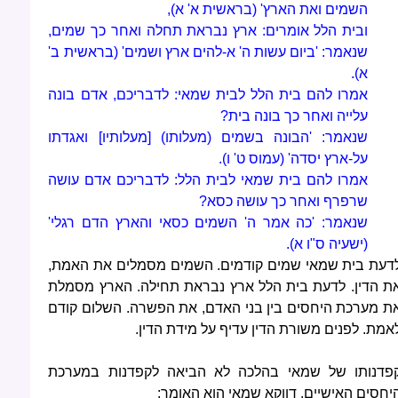
השמים ואת הארץ' (בראשית א' א),
ובית הלל אומרים: ארץ נבראת תחלה ואחר כך שמים,
שנאמר: 'ביום עשות ה' א-להים ארץ ושמים' (בראשית ב'
א).
אמרו להם בית הלל לבית שמאי: לדבריכם, אדם בונה
עלייה ואחר כך בונה בית?
שנאמר: 'הבונה בשמים (מעלותו) [מעלותיו] ואגדתו
על-ארץ יסדה' (עמוס ט' ו).
אמרו להם בית שמאי לבית הלל: לדבריכם אדם עושה
שרפרף ואחר כך עושה כסא?
שנאמר: 'כה אמר ה' השמים כסאי והארץ הדם רגלי'
(ישעיה ס"ו א).
דעת בית שמאי שמים קודמים. השמים מסמלים את האמת,
ת הדין. לדעת בית הלל ארץ נבראת תחילה. הארץ מסמלת
ת מערכת היחסים בין בני האדם, את הפשרה. השלום קודם
אמת. לפנים משורת הדין עדיף על מידת הדין.
פדנותו של שמאי בהלכה לא הביאה לקפדנות במערכת
יחסים האישיים. דווקא שמאי הוא האומר: