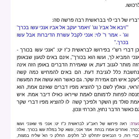
רכושו.
בריו של רבי לוי בבראשית רבה פרשה סה:
"'ויבא אל אביו' וגו' 'ויאמר יעקב אל אביו אנכי עשו בכרך'
וגו' - אמר ר' לוי: אנכי לקבל עשרת הדיברות אבל עשו
בכרך."
כן דברי רש"י בפירושו לבראשית כ"ז יט: "אנכי עשו בכורך -
נכי המביא לך, ועשו הוא בכורך", אינם באים לטעון שבאופן
זה מותר לגנוב דעת, או שאמירת הדברים באופן הזה אינה
חשבת כלל לגניבת דעת. הם באים להמחיש כמה קשה
יעקב איש תם אמירת שקר. גם כאשר הוא עושה את המעשה
ראוי, ונאלץ לשם כך להוציא מפיו דברים שאינם אמת, הוא
נסה לפחות לדמותם לאמת שייראו כאילו דיבר אמת. איש
מת סולד מן השקר ולפיכך קשה לו להוציא מפיו דברי שקר
ם כאשר הדבר נחוץ, הכרחי ונכון.
ערה:
ראה פירושו של ראב"ע לבראשית כ"ז יט: אנכי מי שאנכי ועשו
כורך. ואחרים אמרו בנחת אמר אנכי, ונשא קול במלת עשו בכורך. ואלה
ברי רוח, כי הנביאים יתחלקו לב' חלקים. החלק כי הא' שליח במצות,