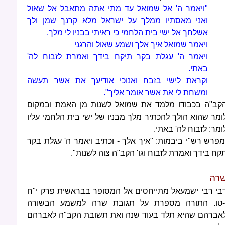
"ויאמר ה' אל שמואל עד מתי אתה מתאבל אל שאול
ואני מאסתיו ממלך על ישראל מלא קרנך שמן ולך
אשלחך אל ישי בית הלחמי כי ראיתי בבניו לי מלך.
ויאמר שמואל איך אלך ושמע שאול והרגני
ויאמר ה' עגלת בקר תיקח בידך ואמרת לזבוח לה'
באתי.
וקראת לישי בזבח ואנוכי אודיעך את אשר תעשה
ומשחת לי את אשר אומר אליך".
קב"ה בכבודו מלמד את שמואל לשנות מן האמת ובמקום
ומר שהוא הולך להכתיר מלך מבניו של ישי בית הלחמי עליו
ומר: לזבוח לה' באתי.
מפרש רש"י ביבמות: "איך אלך - וכתיב ויאמר ה' עגלת בקר
קח בידך ואמרת לזבוח וגו' הקב"ה צוה לשנות".
רה
בי רבי ישמעאל מתייחסים אל המסופר בבראשית פרק י"ח
-טו. התורה מספרת על תגובת שרה למשמע הבשורה
אברהם שהיא תלד בעוד שנה ואת תשובת הקב"ה לאברהם