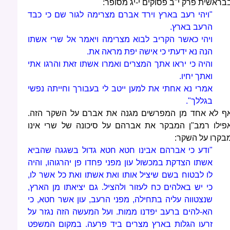
בראשית פרק י"ב פסוקים י-יג מסופר:
"ויהי רעב בארץ וירד אברם מצרימה לגור שם כי כבד
הרעב בארץ.
ויהי כאשר הקריב לבוא מצרימה ויאמר אל שרי אשתו
הנה נא ידעתי כי אישה יפת מראה את.
והיה כי יראו אתך המצרים ואמרו אשתו זאת והרגו אתי
ואתך יחיו.
אמרי נא אחתי את למען ייטב לי בעבורך וחייתה נפשי
בגללך".
ף לא אחד מן המפרשים מגנה את אברם על השקר הזה.
פילו רמב"ן המבקר את אברהם על סיכונה של שרי אינו
בקרו על השקר:
"ודע כי אברהם אבינו חטא חטא גדול בשגגה שהביא
אשתו הצדקת במכשול עון מפני פחדו פן יהרגוהו, והיה
לו לבטוח בשם שיציל אותו ואת אשתו ואת כל אשר לו,
כי יש באלהים כח לעזור ולהציל. גם יציאתו מן הארץ,
שנצטווה עליה בתחילה, מפני הרעב, עון אשר חטא, כי
הא-להים ברעב יפדנו ממות. ועל המעשה הזה נגזר על
זרעו הגלות בארץ מצרים ביד פרעה. במקום המשפט