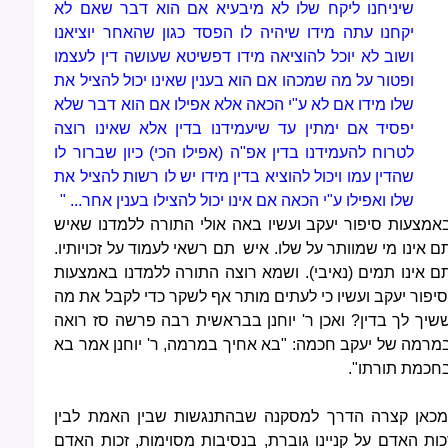
שיניחנו ליקח שלו לא מיבעיא אם הוא דבר שאם לא
יקחנו עתה מידו שיהיה לו הפסד כגון שהאחר יוציאנו
ושוב לא יוכל להוציאה מידו דפשיטא שעושה דין לעצמו
ופטור על מה שמכהו אם הוא בענין שאינו יכול להציל את
שלו מידו אם לא ע"י הכאה אלא אפילו אם הוא דבר שלא
יפסיד אם ימתין עד שיעמידנו בדין אלא שאינו רוצה
לטרוח להעמידנו בדין אפ"ה (אפילו הכי) כיון שברור לו
שהדין עמו ויכול להוציא בדין מידו יש לו רשות להציל את
שלו ואפילו ע"י הכאה אם אינו יכול להצילו בענין אחר... "
אמצעות סיפור יעקב ועשיו באה אולי התורה ללמדנו שאיש
ם אינו מי שמוותר על שלו. איש תם רשאי לעמוד על זכויותיו.
ם אינו תמים (נאיבי). ושמא רוצה התורה ללמדנו באמצעות
יפור יעקב ועשיו כי לעתים מותר אף לשקר כדי לקבל את מה
שיך לך בדין? ואכן ר' יוחנן בבראשית רבה פרשה סז רואה
מרמה של יעקב חכמה: "בא אחיך במרמה, ר' יוחנן אמר בא
חכמת תורתו".
מכאן קצרה הדרך למסקנה שבהתנגשות שבין האמת לבין
כות האדם על קניינו גוברת, בנסיבות מסוימות, זכות האדם