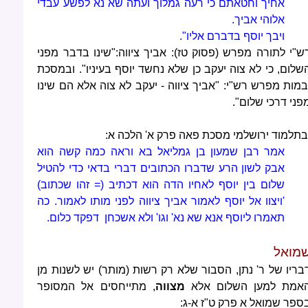
אחיך וחטאתם כי רעה גמלוך ועתה שא נא לפשע עבדי
אלוהי אביך.
ויבך יוסף בדברם אליו".
ש"י לתורה מפרש (פסוק טז): אביך ציווה:"שינו בדבר מפני
שלום, כי לא צוה יעקב כן שלא נחשד יוסף בעיניו". ובמסכת
במות מפרש רש"י: "אביך ציווה - יעקב לא צוה אלא הם שינו
פני דרכי שלום".
בתלמוד ירושלמי מסכת פאה פרק א' הלכה א:
אמר רבן שמעון בן גמליאל בא וראה כמה קשה הוא
אבק לשון הרע שדברו הכתובים דברי בדאי כדי להטיל
שלום בין יוסף לאחיו הדה הוא דכתיב (= זהו שכתוב)
'ויצוו אל יוסף לאמור אביך ציווה לפני מותו לאמור. כה
תאמרו ליוסף אנא שא נא' וגו' ולא אשכחן דפקד כלום.
מואל
בריו של ר' נתן, הסבור שלא רק רשות (מותר) יש לשנות מן
אמת למען השלום אלא
מצווה
, מתייחסים אל המסופר
ספר שמואל א פרק ט"ז א-ג: