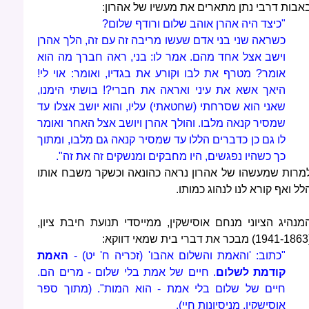
אבות דרבי נתן מתארים את מעשיו של אהרון:
"כיצד היה אהרן אוהב שלום ורודף שלום?
כשראה שני בני אדם שעשו מריבה זה עם זה, הלך אהרן
וישב אצל אחד מהם. אמר לו: בני, ראה חברך מה הוא
אומר? מטרף את לבו וקורע את בגדיו, ואומר: אוי לי!
היאך אשא את עיני ואראה את חברי?! בושתי הימנו,
שאני הוא שסרחתי (שחטאתי) עליו, והוא יושב אצלו עד
שמסיר קנאה מלבו. והולך אהרן ויושב אצל האחר ואומר
לו גם כן כדברים הללו עד שמסיר קנאה גם מלבו, ומתוך
כך כשהיו נפגשים, היו מחבקים ומנשקים זה את זה".
מרות שמעשהו של אהרון נראה כהונאה וכשקר משבח אותו
לל ואף קורא לנו לנהוג כמותו.
מנהיג הציוני מנחם אוסישקין, ממייסדי תנועת חיבת ציון,
י דווקא:
"כתוב: 'והאמת והשלום אהבו' (זכריה ח' יט) -
האמת
קודמת לשלום
. חיים של אמת בלי שלום - מרים הם.
חיים של שלום בלי אמת - הוא המות". (מתוך ספר
אוסישקין, מניסיונות חיי).