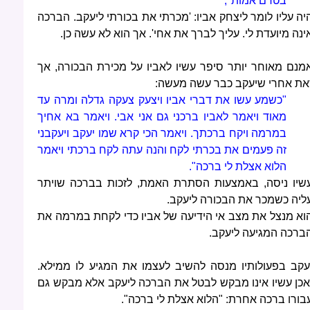
בטרם אמות",
יה עליו לומר ליצחק אביו: 'מכרתי את בכורתי ליעקב. הברכה
ינה מיועדת לי. עליך לברך את אחי'. אך הוא לא עשה כן.
מנם מאוחר יותר סיפר עשיו לאביו על מכירת הבכורה, אך
את אחרי שיעקב כבר עשה מעשה:
"כשמע עשו את דברי אביו ויצעק צעקה גדלה ומרה עד
מאוד ויאמר לאביו ברכני גם אני אבי. ויאמר בא אחיך
במרמה ויקח ברכתך. ויאמר הכי קרא שמו יעקב ויעקבני
זה פעמים את בכרתי לקח והנה עתה לקח ברכתי ויאמר
הלוא אצלת לי ברכה".
שיו ניסה, באמצעות הסתרת האמת, לזכות בברכה שויתר
ליה כשמכר את הבכורה ליעקב.
וא מנצל את מצב אי הידיעה של אביו כדי לקחת במרמה את
ברכה המגיעה ליעקב.
עקב בפעולותיו מנסה להשיב לעצמו את המגיע לו ממילא.
אכן עשיו אינו מבקש לבטל את הברכה ליעקב אלא מבקש גם
בורו ברכה אחרת: "הלוא אצלת לי ברכה".