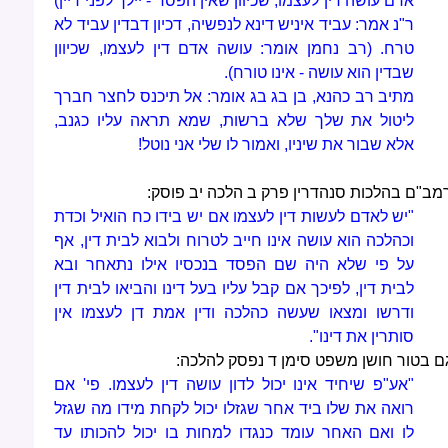
אדם עושה דין לעצמו, שכיוון שאין הפסד - יילך לפני דיין)
ר"נ אמר: עביד איניש דינא לנפשיה, דכיון דבדין עביד לא
טרח. (רב נחמן אומר: עושה אדם דין לעצמו, שכיוון
שבדין הוא עושה - אינו טורח).
מתיב רב כהנא, בן בג בג אומר: אל תיכנס לחצר חברך
ליטול את שלך שלא ברשות, שמא תראה עליו כגנב,
אלא שבור את שיניו, ואמור לו שלי אני נוטל!
מב"ם בהלכות סנהדרין פרק ב הלכה יב פוסק:
"יש לאדם לעשות דין לעצמו אם יש בידו כח הואיל וכדת
וכהלכה הוא עושה אינו חייב לטרוח ולבוא לבית דין, אף
על פי שלא היה שם הפסד בנכסיו אילו נתאחר ובא
לבית דין, לפיכך אם קבל עליו בעל דינו והביאו לבית דין
ודרשו ומצאו שעשה כהלכה ודין אמת דן לעצמו אין
סותרין את דינו".
ם בטור חושן משפט סימן ד נפסק להלכה:
"אע"פ שיחיד אינו יכול לדון עושה דין לעצמו. פי' אם
רואה את שלו ביד אחר שגזלו יכול לקחת מידו מה שגזל
לו ואם האחר עומד כנגדו למחות בו יכול להכותו עד