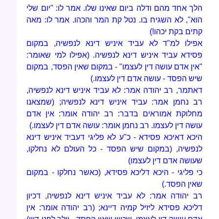
הלך אחד מהם ודלה ביום שאינו שלו. אמר לו: "יום שלי
הוא", לא השגיח בו. נטל קת המר והכהו. אמר לו: מאה
קתים בקת יכהו!)
אפילו למ"ד לא עביד איניש דינא לנפשיה, במקום
פסידא עביד איניש דינא לנפשיה. (אפילו למי שאומר:
"אין אדם עושה דין לעצמו" - במקום שאין הפסד, במקום
שיש הפסד - עושה אדם דין לעצמו.)
דאתמר, רב יהודה אמר: לא עביד איניש דינא לנפשיה,
רב נחמן אמר: עביד איניש דינא לנפשיה; (שמצאנו
מחלוקת אמוראים בדבר: רב יהודה אומר: אין אדם
עושה דין לעצמו. רב נחמן אומר: עושה אדם דין לעצמו.)
היכא דאיכא פסידא - כ"ע לא פליגי דעביד איניש דינא
לנפשיה, (במקום שיש הפסד - כל העולם לא נחלקו,
שעושה אדם דין לעצמו)
כי פליגי - היכא דליכא פסידא, (כאשר נחלקו - במקום
שאין הפסד.)
רב יהודה אמר: לא עביד איניש דינא לנפשיה, דכיון
דליכא פסידא ליזיל קמיה דיינא; (רב יהודה אומר: אין