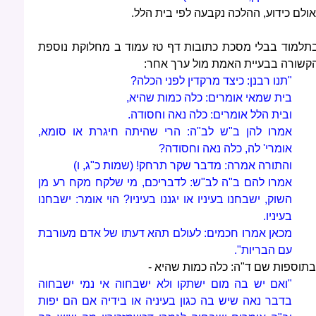
אולם כידוע, ההלכה נקבעה לפי בית הלל.
תלמוד בבלי מסכת כתובות דף טז עמוד ב מחלוקת נוספת
קשורה בבעיית האמת מול ערך אחר:
"תנו רבנן: כיצד מרקדין לפני הכלה?
בית שמאי אומרים: כלה כמות שהיא,
ובית הלל אומרים: כלה נאה וחסודה.
אמרו להן ב"ש לב"ה: הרי שהיתה חיגרת או סומא,
אומרי' לה, כלה נאה וחסודה?
והתורה אמרה: מדבר שקר תרחק! (שמות כ"ג, ו)
אמרו להם ב"ה לב"ש: לדבריכם, מי שלקח מקח רע מן
השוק, ישבחנו בעיניו או יגננו בעיניו? הוי אומר: ישבחנו
בעיניו.
מכאן אמרו חכמים: לעולם תהא דעתו של אדם מעורבת
עם הבריות".
בתוספות שם ד"ה: כלה כמות שהיא -
"ואם יש בה מום ישתקו ולא ישבחוה אי נמי ישבחוה
בדבר נאה שיש בה כגון בעיניה או בידיה אם הם יפות