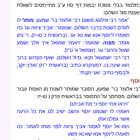
תלמוד בבלי מסכת יבמות דף סה ע"ב מתייחסים לשאלת
אמת מול השלום:
"אמר רבי אילעא משום רבי אלעזר בר' שמעון:
מותר
לו
לאדם לשנות בדבר השלום, שנאמר: 'אביך ציווה וגו' כה
תאמרו ליוסף אנא שא נא' וגו'. (בראשית נ' טו-יז), ר' נתן
אומר:
מצוה
, שנאמר: 'ויאמר שמואל איך אלך ושמע
שאול והרגני' וגו'. (שמואל א' ט"ז).
דבי רבי ישמעאל תנא: גדול השלום, שאף הקדוש ברוך
הוא שינה בו, דמעיקרא כתיב: (בראשית י"ח) 'ואדני זקן',
ולבסוף כתיב: 'ואני זקנתי'.
וסף
בי אלעזר בר' שמעון, הסובר שמותר לשנות מן האמת עבור
שלום, מסתמך על המסופר בבראשית פרק נ טו-יז:
"ויראו אחי יוסף כי מת אביהם
ויאמרו לו ישטמנו יוסף והשב ישיב לנו את כל הרעה
אשר גמלנו אתו.
ויצוו אל יוסף לאמור אביך ציווה לפני מותו לאמור. כה
תאמרו ליוסף אנא שא נא פשע