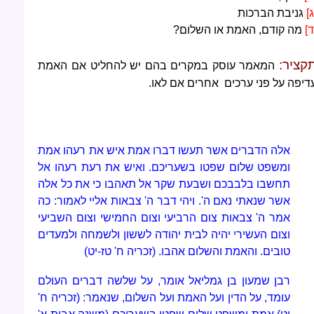
ג]
גניבת הברכות
ד]
מה קודם, האמת או השלום?
קציר:
המאמר עוסק במקרים בהם יש להחליט אם האמת
דיפה על פני ערכים אחרים אם לאו.
אלה הדברים אשר תעשו דברו אמת איש את רעהו אמת
ומשפט שלום שפטו בשעריכם. ואיש את רעת רעהו אל
תחשבו בלבבכם ושבעת שקר אל תאהבו כי את כל אלה
אשר שנאתי נאם ה'. ויהי דבר ה' צבאות אליי לאמור: כה
אמר ה' צבאות צום הרביעי וצום החמישי וצום השביעי
וצום העשירי יהיה לבית יהודה לששון ולשמחה ולמעדים
טובים. והאמת והשלום אהבו. (זכריה ח' טז-יט)
רבן שמעון בן גמליאל אומר, על שלשה דברים העולם
עומד, על הדין ועל האמת ועל השלום, שנאמר: (זכריה ח'