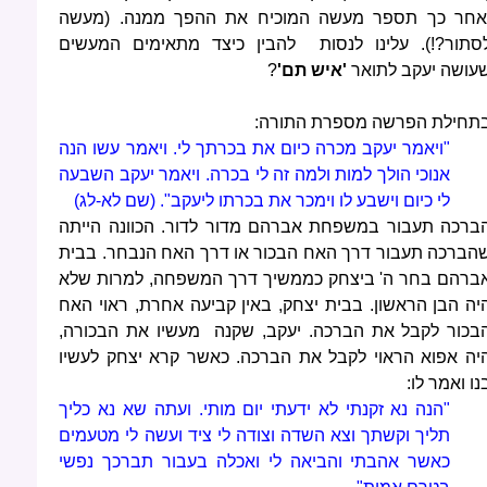
אחר כך תספר מעשה המוכיח את ההפך ממנה. (מעשה
סתור?!). עלינו לנסות להבין כיצד מתאימים המעשים
עושה יעקב לתואר
'איש תם'
?
תחילת הפרשה מספרת התורה:
"ויאמר יעקב מכרה כיום את בכרתך לי. ויאמר עשו הנה
אנוכי הולך למות ולמה זה לי בכרה. ויאמר יעקב השבעה
לי כיום וישבע לו וימכר את בכרתו ליעקב". (שם לא-לג)
ברכה תעבור במשפחת אברהם מדור לדור. הכוונה הייתה
הברכה תעבור דרך האח הבכור או דרך האח הנבחר. בבית
ברהם בחר ה' ביצחק כממשיך דרך המשפחה, למרות שלא
יה הבן הראשון. בבית יצחק, באין קביעה אחרת, ראוי האח
בכור לקבל את הברכה. יעקב, שקנה מעשיו את הבכורה,
יה אפוא הראוי לקבל את הברכה. כאשר קרא יצחק לעשיו
נו ואמר לו:
"הנה נא זקנתי לא ידעתי יום מותי. ועתה שא נא כליך
תליך וקשתך וצא השדה וצודה לי ציד ועשה לי מטעמים
כאשר אהבתי והביאה לי ואכלה בעבור תברכך נפשי