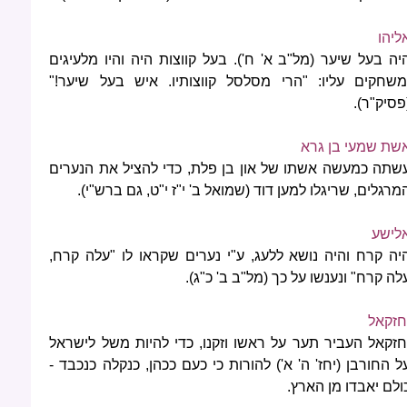
ליהו
יה בעל שיער (מל"ב א' ח'). בעל קווצות היה והיו מלעיגים
משחקים עליו: "הרי מסלסל קווצותיו. איש בעל שיער!"
פסיק"ר).
שת שמעי בן גרא
שתה כמעשה אשתו של און בן פלת, כדי להציל את הנערים
מרגלים, שריגלו למען דוד (שמואל ב' י"ז י"ט, גם ברש"י).
לישע
יה קרח והיה נושא ללעג, ע"י נערים שקראו לו "עלה קרח,
לה קרח" ונענשו על כך (מל"ב ב' כ"ג).
חזקאל
חזקאל העביר תער על ראשו וזקנו, כדי להיות משל לישראל
ל החורבן (יחז' ה' א') להורות כי כעם ככהן, כנקלה כנכבד -
ולם יאבדו מן הארץ.