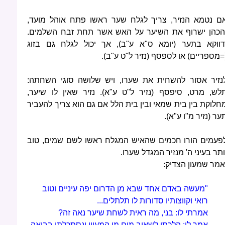
ם נטמא הנזיר, צריך לגלח שער ראשו פתח אוהל מועד,
הכהן ישרוף את השיער על האש אשר תחת זבח השלמים.
דווקא בתער (יומא ס"א ע"ב), אך יכול לגלח גם בזוג
=מספריים) או לספסף (נזיר ל"ט ע"ב).
נזיר אסור להשחית את שערו, ויש שלושה סוגי השחתה:
לש, מרט, סיפסף (נזיר ל"ט ע"א). נזיר שאין לו שיער,
חלוקת בין בית שמאי ובין בית הלל אם גם הוא צריך להעביר
ער (נזיר מ"ו ע"א).
פעמים הורו חכמים שהאיש המגלח ראשו לשם שמים, טוב
ותר בעיני ה' מנזיר המגדל שערו.
אמר שמעון הצדיק:
"מעשה באדם אחד שבא מן הדרום יפה עיניים וטוב
רואי וקווצותיו סדורות לו תלתלים...
אמרתי לו: בני, מה ראית לשחת שיער נאה זה?
אמר לי: הלכתי לשאוב מים מן המעיין ונסתכלתי בבואה