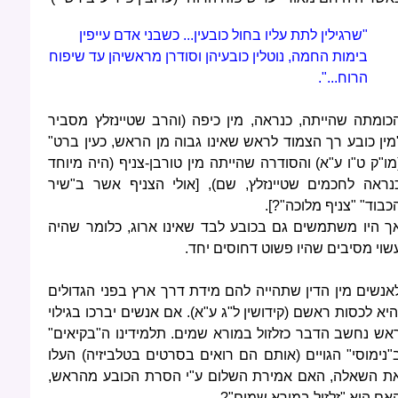
"שרגילין לתת עליו בחול כובעין... כשבני אדם עייפין
בימות החמה, נוטלין כובעיהן וסודרן מראשיהן עד שיפוח
הרוח...".
כומתה שהייתה, כנראה, מין כיפה (והרב שטיינזלץ מסביר
מין כובע רך הצמוד לראש שאינו גבוה מן הראש, כעין ברט"
מו"ק ט"ו ע"א) והסודרה שהייתה מין טורבן-צניף (היה מיוחד
נראה לחכמים שטיינזלץ, שם), [אולי הצניף אשר ב"שיר
כבוד" "צניף מלוכה"?].
ך היו משתמשים גם בכובע לבד שאינו ארוג, כלומר שהיה
שוי מסיבים שהיו פשוט דחוסים יחד.
אנשים מין הדין שתהייה להם מידת דרך ארץ בפני הגדולים
היא לכסות ראשם (קידושין ל"ג ע"א). אם אנשים יברכו בגילוי
אש נחשב הדבר כזלזול במורא שמים. תלמידינו ה"בקיאים"
"נימוסי" הגויים (אותם הם רואים בסרטים בטלביזיה) העלו
ת השאלה, האם אמירת השלום ע"י הסרת הכובע מהראש,
אם היא "זלזול במורא שמים"?