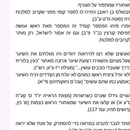
אחוריו שמתפזר על העורף.
בטולס בן ראובן התירו לו לספר קומי מפני שקרוב למלכות
יה (סוטה מ"ט ע"ב).
מרו מיהו המספר קומי? זה המספר פאת ראשו ועושה
פיסת קורצין (ב"ר פ"ב) וגם זה אסור לישראל, רק מותר
קרובים למלכות.
אנשים שלא רצו להיראות יהודים היו מגלחים את השיער
על מצחם והשאירו רצועת שיער ארוכה מאחור "כעין בלורית
דרך שעובדי כוכבים עושין..." (מעילה י"ז ע"א, רש"י).
לא יגדל ציצית ראשו כמוהם לא יגלח מן הצדדים ויניח השיער
אמצע כמו שהם עושים" (עכו"ם וחוקותיהם פי"א).
גויים גידלו שערם כשרשרות (מצוות הראייה יו"ד ס' קע"ח
"ע א') או קלעו את השיער שמאחורי הראש כצמות (ש' כץ,
דושים תהיו, עמ' 117).
ותר לגבר להביט במראה כדי להסתרק, על מנת שלא יראה