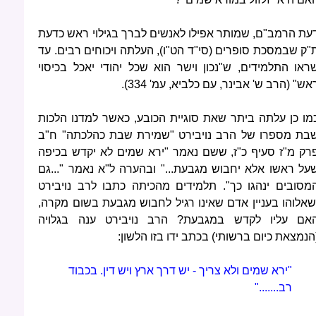
עת הרמב"ם, שמותר אפילו לאנשים לברך בגילוי ראש כדעת
"ק שבמסכת סופרים (סי"ד הט"ו), העלתה ויכוחים רבים. עד
ראו התלמידים, ש"נכון וישר הוא שכל יהודי יאכל בכיסוי
אש" (הרב ש' אבינר, עם כלביא, עמ' 334).
מו כן עלתה ביתר שאת סוגיית הכובע, כאשר למדנו הלכות
בת מספרו של הרב נויבירט "שמירת שבת כהלכתה" ח"ב
רק מ"ז סעיף כ"ז, ששם נאמר "ירא שמים לא יקדש בכיפה
על ראשו אלא יחבוש מגבעת..." ובהערה ל"א נאמר "...גם
מסובים ינהגו כך". תלמידים מהכיתה כתבו לרב נויבירט
שאלוהו בעניין אדם שאינו רגיל לחבוש מגבעת בשום מקרה,
אם עליו לקדש במגבעת? הרב נויבירט ענה בגלויה
הנמצאת כיום ברשותי) בכתב ידו בזו הלשון:
"ירא שמים ולא צריך - יש דרך ארץ ויש דין. בכבוד
רב......."