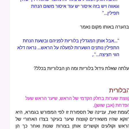
וגאווה ויש בזה איסור יש עוד איסור משום הנחת
תפילין..."
בהערה באותו מקום נאמר
"...אבל אותן המגדלין בלוריות לפניהם ובשעת הנחת
התפילין נותנים השערות למעלה על הראש... נראה דלא
הווי חציצה...".,
עלתה שאלת גידול בלוריות ומה הן הבלוריות בכלל?
בלורית
ווצת שערות בחלק הקדמי של הראש, שיער הראש שעל
פדחת (אבן שושן).
עומת זאת, עניינה של תספורת זו לפי המפורש בגמרא, היא
ווקא שהיו משאירים קווצות שיער בעיקר בצדו האחורי של
ראש וקולעים וקושרים אותן בצורות שונות ואחר כך הן