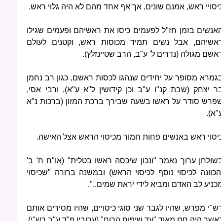
יסויי ראש, אמנם שונים, אך אף אחד מהם לא היה גלוי ראש.
אנשים בזמן חז"ל לפעמים כיסו את ראשיהם ופעמים שגילו
אשיהם, אבל נשים תמיד מכוסות ראש, וקטנים לעולם
אשם מגולה (נדרים ל' ע"ב, הרב שטיינזלץ).
גמרא מסופר על יחידים שנהגו לכסות ראשם, כגון רב נחמן
ר יצחק (שבת קנ"ו ע"ב וכן קידושין ל"א ע"א), ורבי אסי,
פרש סודר על ראשו בשעה שבירך ברכת המזון (ברכות נ"א
"א).
יסוי ראש באנשים פחות חמור מכיסוי הראש אצל האישה.
שולחן ערוך נאמר "ונכון שיכסה ראשו בטלית" (או"ח ח' ב'
הכוונה לכיסוי נוסף לכיסוי הראש) ובמשנה ברורה "שכיסוי
כניע לב האדם ומביא לידי יראת שמים..".
ש"י מפרש, שהיו לגבר שני סוגי כיסויים, שהיו מסירים אותם
אשר היה חם מאוד "עד שיפוח הרוח" (ערובין פ"ד ע"ב רש"י)