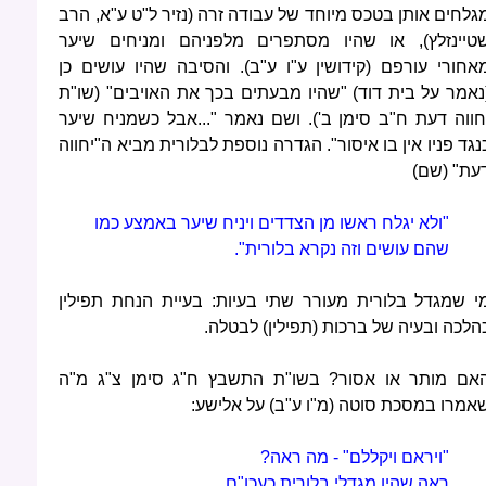
גלחים אותן בטכס מיוחד של עבודה זרה (נזיר ל"ט ע"א, הרב
טיינזלץ), או שהיו מסתפרים מלפניהם ומניחים שיער
אחורי עורפם (קידושין ע"ו ע"ב). והסיבה שהיו עושים כן
נאמר על בית דוד) "שהיו מבעתים בכך את האויבים" (שו"ת
חווה דעת ח"ב סימן ב'). ושם נאמר "...אבל כשמניח שיער
נגד פניו אין בו איסור". הגדרה נוספת לבלורית מביא ה"יחווה
עת" (שם)
"ולא יגלח ראשו מן הצדדים ויניח שיער באמצע כמו
שהם עושים וזה נקרא בלורית".
י שמגדל בלורית מעורר שתי בעיות: בעיית הנחת תפילין
הלכה ובעיה של ברכות (תפילין) לבטלה.
אם מותר או אסור? בשו"ת התשבץ ח"ג סימן צ"ג מ"ה
אמרו במסכת סוטה (מ"ו ע"ב) על אלישע:
"ויראם ויקללם" - מה ראה?
ראה שהיו מגדלי בלורית כעכו"ם.