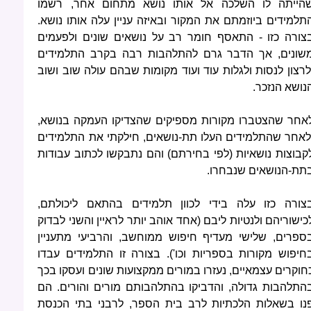
הייתה לו השלכה אל אותו נושא מתחום אחר, רשמו
תלמידים ביוזמתם את המקור ובאיזה עניין עלה אותו נושא.
צורה כזו - התאסף חומר רב על נושאים שונים ולפעמים
שונים, אך הדבר גרם להתלהבות רבה בקרב התלמידים
לרצון לנסות ולגלות עוד ועוד מקומות שבהם עולה שוב ושוב
נושא הנזכר.
אחר שהצטברו מקורות מספיקים שהצדיקו העמקה בנושא,
לאחר שהתלמידים העלו תת-נושאים, חילקתי את התלמידים
קבוצות נושאיות (לפי בחירתם) והם נתבקשו לכתוב עבודות
תת-הנושאים שנבחרו.
צורה כזו עלה בידי לכוון תלמידים בהתאם ליכולתם,
כישוריהם ולנטיות ליבם (אחד אוהב יותר לראיין והשני לבדוק
ספרים, שלישי מעדיף חיפוש ממוחשב, והרביעי מתעניין
חיפוש מקורות בספריות וכו'). בצורה זו התלמידים עבדו
חוקרים עצמאיים, נעזרו במורים ממקצועות שונים ועסקו בכך
התלהבות גדולה, והדביקו בהתלהבותם מורים והורים. הם
נו בשאלות הלכתיות לרב בית הספר, לרבני בתי הכנסת