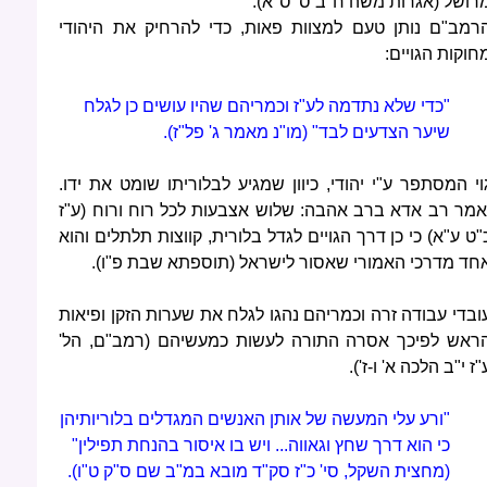
רושל (אגרות משה ח"ב ס' ס"א).
רמב"ם נותן טעם למצוות פאות, כדי להרחיק את היהודי
חוקות הגויים:
"כדי שלא נתדמה לע"ז וכמריהם שהיו עושים כן לגלח
שיער הצדעים לבד" (מו"נ מאמר ג' פל"ז).
וי המסתפר ע"י יהודי, כיוון שמגיע לבלוריתו שומט את ידו.
אמר רב אדא ברב אהבה: שלוש אצבעות לכל רוח ורוח (ע"ז
"ט ע"א) כי כן דרך הגויים לגדל בלורית, קווצות תלתלים והוא
חד מדרכי האמורי שאסור לישראל (תוספתא שבת פ"ו).
ובדי עבודה זרה וכמריהם נהגו לגלח את שערות הזקן ופיאות
ראש לפיכך אסרה התורה לעשות כמעשיהם (רמב"ם, הל'
"ז י"ב הלכה א' ו-ז').
"ורע עלי המעשה של אותן האנשים המגדלים בלוריותיהן
כי הוא דרך שחץ וגאווה... ויש בו איסור בהנחת תפילין"
(מחצית השקל, סי' כ"ז סק"ד מובא במ"ב שם ס"ק ט"ו).