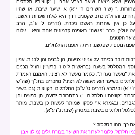
מעניין שלא מצאנו שיער בצבע אחר!...] "קווצותיו תלתלים
חורות..." (שיר השירים ה' י"א) או שיער שיבה, או שהיו
רחים. והרא"מ כתב שקטנים דרך היא לגלח שערות ראשם,
על כן אין שחרות ראשם ניכרת. (נדרים ל' ע"ב, הרב
טיינזלץ). כבר "פגשנו" באופנה קדמונית אחת והיא - גילוח
יער הקטנים.
ופנה נוספת שפגשנו, הייתה אופנת התלתלים.
בות דובר בכיתה על ענייני צניעות, הן לבנים והן לבנות. עניין
וסף המסלסל בשערו (בראשית ל"ט ו' ברש"י) וחז"ל מכנים
את "מעשה נערות", כלומר מעשה לא רציני. האמנם העמדת
לתלים בשיער הוא מעשה לא רציני? מוזכרים בתנ"ך (שה"ש
' י"א) ובגמרא (נדרים ט' ע"ב) התלתלים והקווצות (גם בשיר
כבוד "קווצותיו תלתלים...") כתסרוקת ידועה, הן לנשים והן
גברים, ובגמרא אף פסקו שמותר לעשות כן בשבת. מותר
סלסל תלתלים בשבת במסרק (שבת נ"ז ע"א).
ם כך, מהו הסלסול ?
מו תלתול, כלומר לערוך את השיער בצורת גלים (מילון אבן