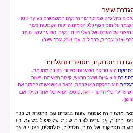
גדרת שיער
יבים ביולוגיים שמייצר עור היונקים המשמשים בעיקר כיסוי
שומר על חום הגוף כלל הנימים הדקות הקבועות בעור
חיצוני של האדם ושל בעלי חיים יונקים. השיער עשוי חומר
רני (אנצ' עברית, כרך ל"ב, עמ' 258, ערך שער).
גדרת תסרוקת, תספורת ותגלחת
סרוקת
היא סריקת השערות וסידורן בצורה מסוימת.
ספורת
היא גזיזת שיער הראש, קיצור השערות ויישורן.
גלחת
היא החלקה כמו קרחת, נראה שמשמעותו לחתוך את
שיער ע"י כלי חיתוך - תער, מספריים או כלי אחר (מילון אבן
ושן).
אז ומתמיד היו אופנות שונות בבגדים וגם בתסרוקות. כבר
ימי התנ"ך, אנו עדים לצורות שונות של טיפול בשיער. היו
דועות תסרוקות של צמות, תלתלים, סילסולים, כיסויי שיער