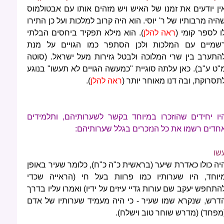
ין יודעים את זמנו של האיש ויש מזהים אותו עם אבטולמוס
היה מרבותיו של ר' יוסי. הוא היה קרוב למלכות ועל כן התירו
ו לספר קומי (
ראה להלן
). הוא מילא תפקיד ביחסים הבלתי
שמיים עם המלכות ולכן הסתפר כמו הגויים על מנת
התערב בין שרי המלוכה ולבטל גזירות מעל ישראל. (סוטה
"ט ע"ב). כאן עלתה סוגיית "כמעשה הגויים לא תעשו" בנוגע
תסרוקת, ובה דנו מאוחר יותר (
ראה להלן
).
יו יחידים שהוזכרו במיוחד בקשר לשערותיהם, ותלמידים
חדים רשמו את כל הנזכרים בגלל שערותיהם:
שו
יה כולו כאדרת שיער (בראשית כ"ה כ"ח), כלומר שעיר באופן
יוחד, היו שערותיו כמו פרוות בעל חי (הראייה שכדי
התחפש יעקב שם עורות גדיי עיזים על ידיו) ואמרו עליו בדרך
דרש, שנקרא שמו שעיר - כי היה מעמיד שערותיו של אדם
מפחד) (מדרש שוחר טוב וישלח).