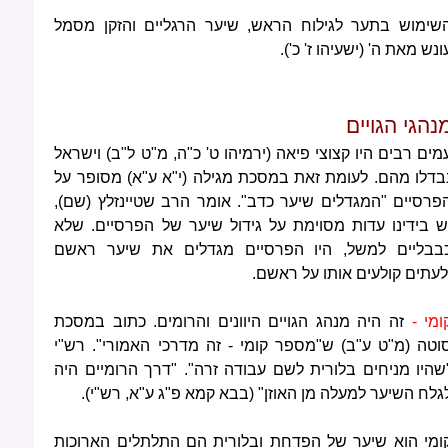
שימוש בתער לגילוח הראש, שיער הרגליים והזקן מסמל
ונש מאת ה' (ישעיהו ז' כ').
נהגי הגויים
מים רבים היו קצוצי פיאה (ירמיהו ט' כ"ה, מ"ט ל"ב) וישראל
בדלו מהם. לעומת זאת במסכת מגילה (י"א ע"א) מסופר על
פרסיים "המגדלים שיער כדב". אומר הרב שטיינזלץ (שם),
ש בידינו עדות מסוימת על גידול שיער של הפרסיים. שלא
בבליים למשל, היו הפרסיים מגדלים את שיער ראשם
לעתים קולעים אותו על ראשם.
ומי -
זה היה מנהג הגויים היוונים והרומים. כתוב במסכת
וטה (מ"ט ע"ב) ש"מספר קומי - זה מדרכי האמורי". רש"י
שהיו מניחים בלורית לשם עבודה זרה". "דרך הרומיים היה
גלח השיער למעלה מן האוזן" (בבא קמא פ"ג ע"א, רש"י).
ומי הוא שיער של הפדחת ובלורית הם התלתלים הארוכות