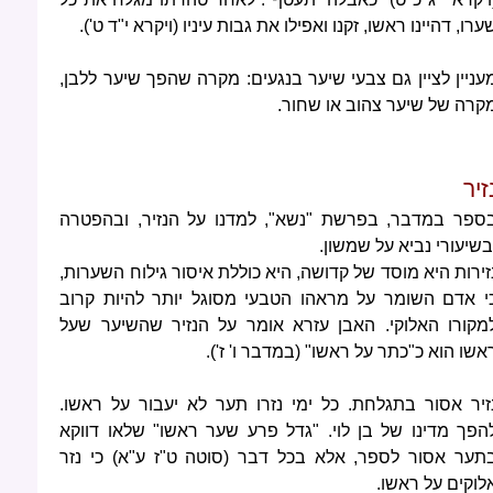
ערו, דהיינו ראשו, זקנו ואפילו את גבות עיניו (ויקרא י"ד ט').
עניין לציין גם צבעי שיער בנגעים: מקרה שהפך שיער ללבן,
קרה של שיער צהוב או שחור.
זיר
ספר במדבר, בפרשת "נשא", למדנו על הנזיר, ובהפטרה
בשיעורי נביא על שמשון.
זירות היא מוסד של קדושה, היא כוללת איסור גילוח השערות,
י אדם השומר על מראהו הטבעי מסוגל יותר להיות קרוב
מקורו האלוקי. האבן עזרא אומר על הנזיר שהשיער שעל
אשו הוא כ"כתר על ראשו" (במדבר ו' ז').
זיר אסור בתגלחת. כל ימי נזרו תער לא יעבור על ראשו.
הפך מדינו של בן לוי. "גדל פרע שער ראשו" שלאו דווקא
תער אסור לספר, אלא בכל דבר (סוטה ט"ז ע"א) כי נזר
לוקים על ראשו.