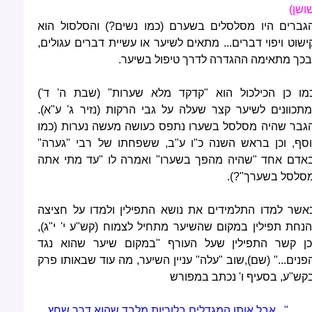
ושן)
גברים היו מסלסלים בשערם (כמו נשים?) והסלסול הוא
ישוט ויפוי דברים... מתאים לשיער או עשיית דברים עגולים,
בכך מתאימה ההגדרה לדרך טיפול בשיער.
מו כן הכילכול הוא "קדקד מלא שערות" (שבת ה' ד')
מתכוונים לשיער קצר שעלה על גבי הרקות (נזיר ג' ע"א).
גבר שהיה מסלסל בשערו נתפס כעושה מעשה נערות (כמו
וסף, וכן בראש השנה כ"ו ע"ב, ששפחתו של רבי "גערה"
אדם אחד "שהיה מהפך בשערו" ואמרה לו "עד מתי אתה
סלסל בשערך"?).
אשר למדו התלמידים את נושא התפילין ולמדו על חציצה
הנחת תפילין במקום שהשיער מתחיל לצמוח (קש"ע י' י"ג),
כן קשר התפילין שעל העורף "במקום שיער שהוא נגד
פנים..." (שם),שוב "עלה" עניין השיער, מה עוד שבאותו פרק
קש"ע, בסעיף ו' נכתב במפורש
"...אבל אותן המגדלים בלוריות מלבד שהוא דרך שחץ