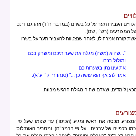
וויים
לוויים העבירו תער על כל בשרם (במדבר ח' ו') וזהו גם דינם
ל המצורעים (רש"י, שם).
שת קורח אמרה לו, לאחר שנצטווה להעביר תער על בשרו
"...שהוא (משה) מגלח את שערותיכם ומשחק בכם
ומזלזל בכם.
את עינו נתן בשערותיכם.
אמר לה: אף הוא עושה כך..." (סנהדרין ק"י ע"א).
כאן לומדים, שאדם שהיה מגולח הרגיש מבוזה.
צורעים
מצורע מכסה את ראשו ומגיע (הכיסוי) עד שפמו שעל פיו
כמו בכפייה של ערבים - על פי הרמב"ם), ומסביר האונקלוס
ויקרא י"ג כ"ט) "כאבלה יתעטף". לאחר טהרתו מגלח את כל