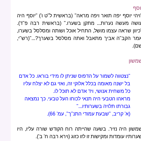
וסף
ויהי יוסף יפה תואר ויפה מראה" (בראשית ל"ט ו') "יוסף היה
ושה מעשה נערות... מתקן בשערו." (בראשית רבה פ"ד).
כיוון שראה עצמו מושל, התחיל אוכל ושותה ומסלסל בשערו,
מר הקב"ה אביך מתאבל ואתה מסלסל בשערך?..."(רש"י,
ם).
משון
"נצטווה לשמור על הדפוס שניתן לו מידי בוראו. כל אדם
בל ישנה מאומה בכלל אלוקי זה, ואזי גם לא יצלח עליו
כל משחית אנושי, ויד אדם לא תוכל לו.
מראהו הטבעי היה תנאי לכוחו העל טבעי. כך נמצאה
גבורתו תלויה בשערותיו..."
(א' קריב, "שבעת עמודי התנ"ך", עמ' 66).
משון היה נזיר. בשעה שהייתה רוח הקודש שורה עליו, היו
ערותיו עומדות ומקישות זו לזו כזוג (וירא רבה ח' ב').