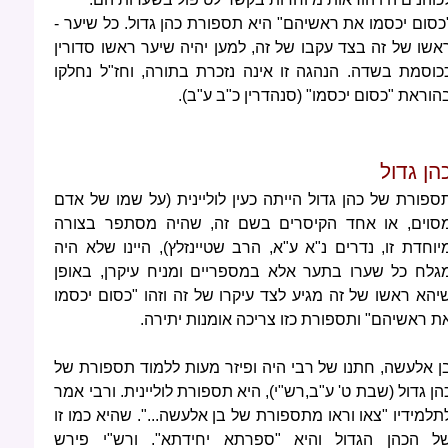
כסום יכסמו את ראשיהם" היא תספורת כהן גדול. כל שיער -
אשו של זה בצד עקבו של זה, למען יהיה שיער ראשו סדורין
כוסמת בשדה. הנהגה זו אינה נזכרת בתורה, וחז"ל נחלקו
הוראת "כסום יכסמו" (סנהדרין כ"ב ע"ב).
הן גדול
ספורת של כהן גדול הייתה כעין לוליינית (על שמו של אדם
סוים, או אחד הקיסרים בשם זה, שהיה מסתפר בצורה
יוחדת זו, נדרים נ"א ע"א, הרב שטיינזלץ), היינו שלא היה
גלח כל שערו בתער אלא במספריים ומניח עיקרן, באופן
יהא ראשו של זה מגיע לצד עיקרו של זה וזהו "כסום יכסמו
ת ראשיהם" ותספורת כזו צריכה אומנות יתירה.
ן אלעשה, חתנו של רבי היה ופיזר מעות ללמוד תספורת של
הן גדול (שבת ט' ע"ב,רש"י), היא תספורת לוליינית. ורבי אמר
תלמידיו "צאו וראו מתספורת של בן אלעשה...". שהיא כמו זו
ל הכהן הגדול והיא "ספרתא יחידתא". ורש"י פירש