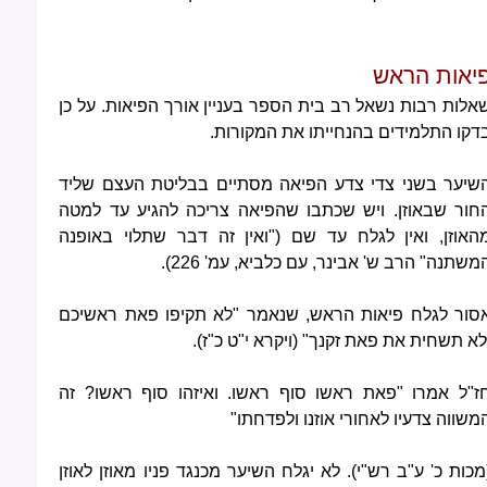
יאות הראש
אלות רבות נשאל רב בית הספר בעניין אורך הפיאות. על כן
דקו התלמידים בהנחייתו את המקורות.
שיער בשני צדי צדע הפיאה מסתיים בבליטת העצם שליד
חור שבאוזן. ויש שכתבו שהפיאה צריכה להגיע עד למטה
האוזן, ואין לגלח עד שם ("ואין זה דבר שתלוי באופנה
משתנה" הרב ש' אבינר, עם כלביא, עמ' 226).
סור לגלח פיאות הראש, שנאמר "לא תקיפו פאת ראשיכם
לא תשחית את פאת זקנך" (ויקרא י"ט כ"ז).
ז"ל אמרו "פאת ראשו סוף ראשו. ואיזהו סוף ראשו? זה
משווה צדעיו לאחורי אוזנו ולפדחתו"
מכות כ' ע"ב רש"י). לא יגלח השיער מכנגד פניו מאוזן לאוזן