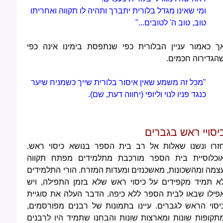
ומי שאינו מגדל בלורית יתברך ותהיה לו תקווה ואחריתו
טוב, טוב ה' לטובים..."
ך כאמור עניין הבלורית כפי שנתפסת בימינו אינה כפי
הגדירוה חכמים.
"מכל זה משמע שאין איסור בלורית שייך כשמניח שיער
כנגד פניו לנוי וליופי (יחווה דעת, שם).
יסויי ראש בגברים
זרו ונשנו שאלות אל רב בית הספר בנושא כיסוי ראש.
וכלוסיית בית הספר מורכבת מתלמידים מפתח תקווה
צמה ומהשכונות, מאשכנזים ומעדות המזרח. הורי התלמידים
א תמיד מקפידים על כיסוי ראש שלא בזמן התפילה, ויש
פילו שבאו לבית הספר ללא כיפה. הדבר העלה את סוגיית
יסוי הראש לגברים. עיינו בתמונות של רבנים מפורסמים,
תקופות שונות ומארצות שונות והבחנו שתמיד היו לרבנים