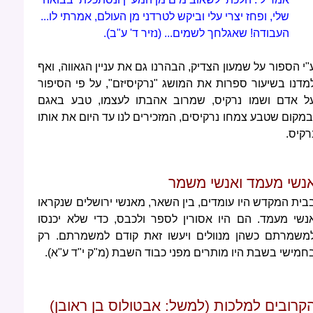
שלי, ופחז יצרי עלי וביקש לטרדני מן העולם, אמרתי לו...
העבודה! שאגלחך לשמים... (נזיר ד' ע"ב).
"י הספור על שמעון הצדיק, הבהרנו גם את עניין הגאווה, ואף
מדנו בשיעור ספרות את המושג "נרקיסיזם", על פי הסיפור
ל אדם ושמו נרקיס, שמרוב אהבתו לעצמו, טבע באגם
במקום שטבע צמחו נרקיסים, המזכירים לנו עד היום את אותו
רקיס.
נשי מעמד ואנשי משמר
בית המקדש היו עומדים, בין השאר, מאנשי ירושלים שנקראו
נשי מעמד. הם היו אסורין לספר ולכבס, כדי שלא יכנסו
משמרתם כשהן מנוולים ויעשו זאת קודם למשמרתם. רק
חמישי בשבת היו מותרים מפני כבוד השבת (מ"ק י"ד ע"א).
קרובים למלכות (למשל: אבטולוס בן ראובן)