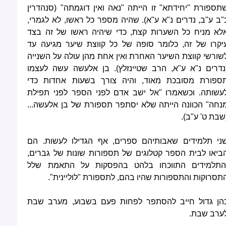
תספורת "יחידתא" זו הייתה "נאה ואין דוגמתה" (סנהדרין
"ב ע"ב, נדרים נ"א ע"א). שהיה מספר כל ראשו, לא לגמרי,
לא מניח כל השערות קצת, כדי שיהיה ראשו של זה בצד
יקרו של זה, כלומר סופה של כל קווצת שיער מגיעה עד
שורשי קווצת השיער האחרת ואין אחת מהן עולה על השנייה
נדרים נ"א ע"א, הרב שטיינזלץ). בן אלעשה עשה לעצמו
ספורת מסובכת מאוד, והיה צורך בשעות אחדות כדי
עשותה. וכשאמרו "אל ישב אדם לפני הספר לפני תפילת
נחה" הכוונה הייתה שלא יסתפר תספורת של בן אלעשה...
שבת ט' ע"ב).
ני תלמידים שאבותיהם ספרים, אף הגדילו לעשות. הם
ביאו לבית הספר קטלוגים של תספורות שונות של גברים,
התלמידים התווכחו בלהט בהפסקות על התאמת שלל
תסרוקות והתספורות שהיו בהם, לתספורת "לוליינית".
הן גדול חייב להסתפר לפחות פעם בשבוע, מערב שבת
ערב שבת.