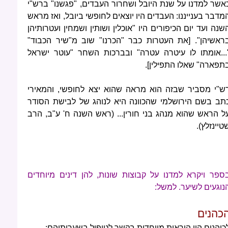
אשר למדנו על שנת היובל ושחרור העבדים, "פגשנו" ברש"י
מדבר בענייננו: העבדים היו יוצאים לחופשי ביובל, ואז מראש
שנה ועד יום הכיפורים היו "אוכלין ושותין ושמחין ועטרותיהן
ראשיהן". [את העטרות כבר "הכרנו" שוב מ"שיר הכבוד"
...אומתו לו עיטרה עטרה" ובברכות השחר "עוטר ישראל
תפארה" שאלו התפילין].
ש"י מסביר שבזה הוא מראה שהוא יצא לחופשי, והמאירי
תב בשם הירושלמי שהכוונה היא לנוהג של לבישת הסודר
ל הראש שהוא מנהג בני חורין... (ראש השנה ח' ע"ב, הרב
טיינזלץ).
ספר ויקרא למדנו על קבוצות שונות, להן דינים מיוחדים
נוגעים לשיער. למשל:
כהנים
כוהנים היו הוראות מיוחדות בקשר לטיפול בשערותיהם: