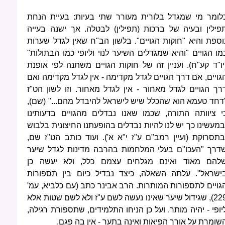
לומר מי שמגדל בלורית מעורר שתי בעיות: בעיית הנחת
פילין ובעיה של ברכות (תפילין) לבטלה. אך ישנה בעייה
וספת והיא "חוקות הגויים". בלשון הב"ח שאין לגדל שערות
מו הגויים "והיא שמגדלים השיער לנוי וליופי כמו הבתולות"
יו"ד קע"ח). ועניין זה של חוקות הגויים משתנה לפי אופנת
גויים, אם דרך הגויים לגדל מקדימה - אין לגדל מקדימה ואם
רך הגויים לגדל מאחור - אין לגדל מאחור. וזו לשון הט"ז
דחד טעמא הוא שהכלל שיש לישראל להיבדל מהם..." (שם),
י ציוותה התורה, שכמו שאנו נבדלים מהגויים בדעותינו
במעשינו כך יש לנו להיות נבדלים בהופעתנו החיצונית בלבוש
בתסרוקת (ועיין רמב"ם ע"ז י"א א'). ועוד כותב הט"ז שם,
דרך "העכו"ם בעלי המלחמות בהרבה מדינות לגדל שיער
להם מאוד ואינם מגלחים עצמם כלל, ולא יעשה כן
ישראל". עלתה השאלה, כיצד נבדיל כיום בין תספורות
גויים לתספורות המותרות. הרב אבינר כתב (עם כלביא, עמ'
229), שגידול שיער שאינו נעשה לשם ע"ז ולא לשם שטות אלא
יופי - יהיה מותר. ועל כן הניחו התלמידים, שתספורת רגילה,
שומרת על אורך הפיאות ואינה בתער - אין בה פגם.