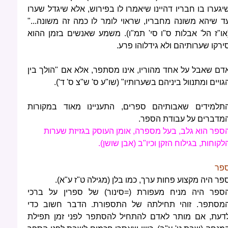
יגערו בו חבריו דהיינו שיאמרו לו בפירוש, אלא שיגדל שערו
ד שיהא משונה מחבריו, שראוי לומר לו כמה זה משונה..."
או"ז הל' אבלות ס"ו סי' תמ"ו). משמע שאנשים בזמן ההוא
ירקו שערותיהם ולא גידלוהו פרע.
דם שאבל על אחד מהוריו, אינו מסתפר, אלא אם "הולך בין
גויים ומתנוול ביניהם בשערותיו" (שו"ע ס' ש"צ ס' ד').
תלמידים שאבותיהם ספרים, התעניינו מאוד במקורות
מדברים על עבודת הספר.
ספר הוא גלב, בעל מספרה, אומן העוסק בגזיזת שערות
לקוחות, בגילוח הזקן וכיו"ב (אבן שושן).
פר
פר היה מקצוע פחות ערך, כמו בלן (מגילה ט"ז ע"א).
ספר היה מניח מעפורת (=סינור) של ספרין על ברכי
מסתפר. זוהי תחילתה של התספורת. הדבר חשוב כדי
דעת, אם מותר לאדם להתחיל להסתפר לפני זמן תפילת