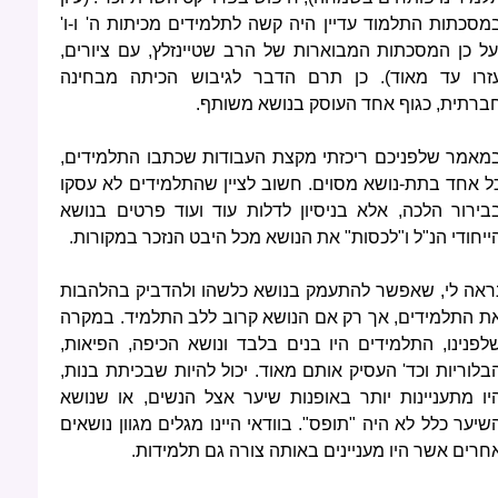
מסכתות התלמוד עדיין היה קשה לתלמידים מכיתות ה' ו-ו'
על כן המסכתות המבוארות של הרב שטיינזלץ, עם ציורים,
זרו עד מאוד). כן תרם הדבר לגיבוש הכיתה מבחינה
ברתית, כגוף אחד העוסק בנושא משותף.
מאמר שלפניכם ריכזתי מקצת העבודות שכתבו התלמידים,
ל אחד בתת-נושא מסוים. חשוב לציין שהתלמידים לא עסקו
בירור הלכה, אלא בניסיון לדלות עוד ועוד פרטים בנושא
ייחודי הנ"ל ו"לכסות" את הנושא מכל היבט הנזכר במקורות.
ראה לי, שאפשר להתעמק בנושא כלשהו ולהדביק בהלהבות
ת התלמידים, אך רק אם הנושא קרוב ללב התלמיד. במקרה
לפנינו, התלמידים היו בנים בלבד ונושא הכיפה, הפיאות,
בלוריות וכד' העסיק אותם מאוד. יכול להיות שבכיתת בנות,
יו מתעניינות יותר באופנות שיער אצל הנשים, או שנושא
שיער כלל לא היה "תופס". בוודאי היינו מגלים מגוון נושאים
חרים אשר היו מעניינים באותה צורה גם תלמידות.