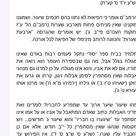
ש"ע יו"ד ס' קע"ח).
רמב"ם אומר כי הפיאות לא נתנו בהם חכמים שיעור, ושמענו
זקנינו שאין מניחים פחות מארבע שערות (רמב"ם הל' ע"ז
חוקות העכו"ם פי"ב ג'). יש אומרים שהגרסה "ארבעת
ערות" והכוונה לרוחב מינימלי של הפיאה לכל אורכה.
למיד בבית ספר יסודי נתקל פעמים רבות באדם שאינו
גולח בגלל אבל, מה גם שבספירת העומר הוא רואה את
וריו, אם לא את אביו, והוא אינו מגולח. על כן למדנו גם מנהגי
בלות שאין מסתפרין לסימן אבלות ויגון, קרחו או גרעו את
זקן (ישעיהו ט"ו ב') או גילחו (ירמיהו מ"א ה') או מרטו אותו
עזרא ט' ג').
הו שיעור שיער ארוך עד שמפריע לחבריו? לומדים זאת
דיני האבלות. כתוב שאדם המתאבל על אביו או על אמו אינו
סתפר עד "שיגערו בו חבריו" והוא שיעור ג' חודשים... ויש
קומות שנהגו שאין מסתפרין כל י"ב חודש, אלא אם כן
הכביד עליו שערו." (שו"ע ס' ש"צ ס' ד'). אין הפירוש עד