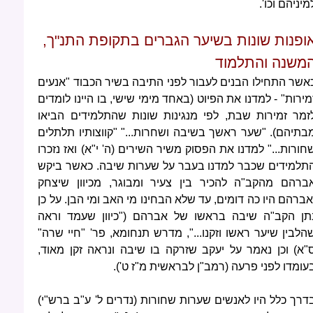
מיניהם וכו'.
ופנות שונות בשיער הגברים בתקופת התנ"ך,
משנה והתלמוד
אשר התחילו הבנים לעבור לפני התיבה בשיר הכבוד "אנעים
מירות" - למדנו את הפיוט (באחד מימי שישי, בו היינו לומדים
זמר זמירות שבת, לפי מנגינות שונות שהתלמידים הביאו
בתיהם). "שער ראשך בשיבה ושחרות..." "קווצותיו תלתלים
חורות..." למדנו את הפסוק משיר השירים (ה' י"א) ואז נזכרו
תלמידים שכבר למדנו בעבר על שערות שיבה. כאשר ביקש
ברהם מהקב"ה להכיר בין צעיר ומבוגר, מכיוון שיצחק
אברהם היו כה דומים, עד שלא הבחינו מי האב ומי הבן. על כן
תן הקב"ה שיבה בראשו של אברהם ("כיוון שעמד וראה
הלבין שיער ראשו וזקנו...", מדרש תנחומא, פר' "חיי שרה"
"א) וכן נאמר על יעקב שזרקה בו שיבה ונראה זקן מאוד,
עומדו לפני פרעה (רמב"ן לבראשית מ"ז ט').
דרך כלל היו לאנשים שערות שחורות (נדרים ל' ע"ב ברש"י)