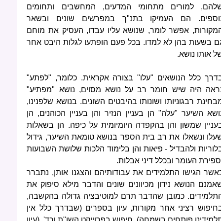
להם, למורים מתחומי המדעים, המחשבים ותחומים
וספים. הם העמיקו בתנ"ך במפרשים שונים ובשאר
מקורות, אפשר לומר, שנושא עליו עבדו, העסיק את מוחם
ם בשעות בהן לא למדו. בכל פעם הופתעו לגלות היבט אחר
ל אותו נושא.
דרך כלל הנושאים "עלו" בצורה אקראית. כלומר, "לפתע"
ראה היה שיש חומר רב על נושא מסוים, נושא "מפתיע"
בחינת רבגוניותו ושונותו בהיבטים השונים. בנושא שלפנינו,
ושא השיער "עלה" הן בעניין הנזיר והן בעניין הכוהנים, הן
עניין שמשון והן בהקפדה היומיומית על כיפה. הן בשאלות
עלו ונשאלו את רב בית הספר בנושא טומאת השיער, גידול
לוריות ולהבדיל - פיאות והן בלימוד הלכות שלושת השבועות
ספירת העומר ובכלל דיני אבלות.
אשר הגישו התלמידים את עבודותיהם והצגנו אותן, נתברר
אמנם הנושא נידון מכיוונים שונים והדבר מילא סיפוק את
תלמידים. כמובן שהדבר תרם למוטיבציה גדולה בהקשבה,
חיפוש רציני אחר מקורות, עיון בספרים (שבדרך כלל אין
למידינו פותחים בשמחה), חיפוש בפרוייקט השו"ת וכד'. (עיון