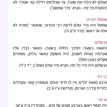
עולם לא גילח את שערו, עד שגילחתו דלילה (מי שנודר לא
התגלח כל ימיו - נקרא "נזיר שמשון").
מואל הנביא
מואל היה נזיר עולם לדעת רבי נהוראי, שנאמר "ומורה לא
עלה על ראשו" (נזיר פ"ט ה').
בשלום
תגאה בשערו לפיכך ניתלה בשערו. כאשר כבדו עליו
ערותיו (אחת לשנה), היה משקלן כאשר גילחן, מאתיים
קלים באבן המלך.
בשלום היה נזיר כל ימיו, נקרא נזיר עולם (שמו"ב י"ד כ"ד).
ני דוד
רבע מאות ילדים היו לו לדוד וכולם מסופרין קומי ומגדלים
לורית (כדרך הגויים). (קידושין ע"ו ע"ב).
בישי
יה חופף ראשו בארבע סאים של מים... (סנהדרין צ"ה ע"א).