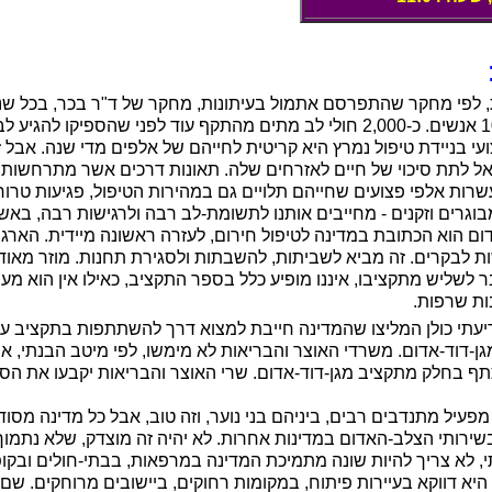
, לפי מחקר שהתפרסם אתמול בעיתונות, מחקר של ד"ר בכר, בכל ש
מהתקף אוטם שריר הלב 10,000 אנשים. כ-2,000 חולי לב מתים מהתקף עוד לפני שהספ
עי בניידת טיפול נמרץ היא קריטית לחייהם של אלפים מדי שנה. אבל 
ל לתת סיכוי של חיים לאזרחים שלה. תאונות דרכים אשר מתרחשות 
רות אלפי פצועים שחייהם תלויים גם במהירות הטיפול, פגיעות טרור 
וגרים וזקנים - מחייבים אותנו לתשומת-לב רבה ולרגישות רבה, באש
אדום הוא הכתובת במדינה לטיפול חירום, לעזרה ראשונה מיידית. הארג
 לבקרים. זה מביא לשביתות, להשבתות ולסגירת תחנות. מוזר מאוד 
לשליש מתקציבו, איננו מופיע כלל בספר התקציב, כאילו אין הוא מעני
ת שרפות.
ידיעתי כולן המליצו שהמדינה חייבת למצוא דרך להשתתפות בתקציב על
גן-דוד-אדום. משרדי האוצר והבריאות לא מימשו, לפי מיטב הבנתי, את
 בחלק מתקציב מגן-דוד-אדום. שרי האוצר והבריאות יקבעו את הסכ
פעיל מתנדבים רבים, ביניהם בני נוער, וזה טוב, אבל כל מדינה מסוד
שירותי הצלב-האדום במדינות אחרות. לא יהיה זה מוצדק, שלא נתמו
י, לא צריך להיות שונה מתמיכת המדינה במרפאות, בבתי-חולים ובקו
היא דווקא בעיירות פיתוח, במקומות רחוקים, ביישובים מרוחקים. שם 