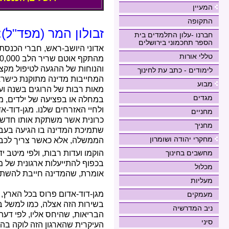
המעיין
התקופה
זבולון המר (מפד"ל):
חברנו -עלון התלמדים בית
הספר תחכמוני בירושלים
אדוני היושב-ראש, חברי הכנסת
טללי אורות
והנוחות של ההגעה לטיפול מקצו
לימודים - כתב עת לחינוך
המחייבות מדינה מתוקנת כישרא
מבוע
מאות רבות של הרוגים בשנה ועש
מגדים
במחלה או בפציעה של ילדים, מב
ולחיי האזרחים שלנו. מגן-דוד-
מחניים
כרונית אשר משתקת אותו חדשות
מחניך
שתמיכת המדינה בו הגיעה בעבר 
מחקרי יהודה ושומרון
הממשלה, אלא כאשר צריך לכבו
הוקמו ועדות רבות, ולפי מיטב 
מחשבים בחינוך
בכפוף להתייעלות ארגונית של מ
מכלול
אומרת, שהמדינה חייבת להשתתף
מעליות
מגן-דוד-אדום פרוס בכל הארץ, מ
מעמקים
בשירות הזה אצלה, כמו למשל ב
ניב המדרשיה
הבריאות, שהיחס אליו, לפי דעת
סיני
העיקרית שהארגון הזה לוקה בה 