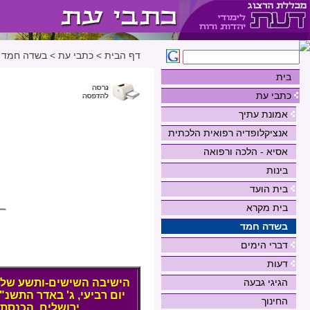
דף הבית
>
כתבי עת
>
בשדה חמד
בית
כתבי עת
אמונת עתיך
אנציקלופדיה רפואית הלכתית
אסיא - הלכה ורפואה
בינות
בית הועד
בית מקרא
בשדה חמד
דברי הימים
דעות
הישיבה השישים-ותשע של
הגיגי גבעה
יום רביעי, ג' באדר התשנ"ג (24 בפברואר 93
החינוך
ירושלים, הכנסת, שע