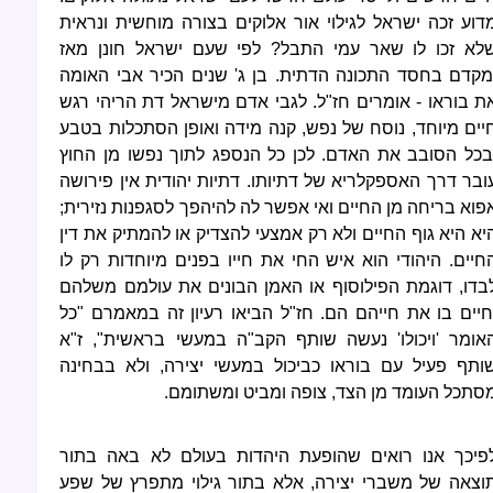
דוע זכה ישראל לגילוי אור אלוקים בצורה מוחשית ונראית
לא זכו לו שאר עמי התבל? לפי שעם ישראל חונן מאז
מקדם בחסד התכונה הדתית. בן ג' שנים הכיר אבי האומה
ת בוראו - אומרים חז"ל. לגבי אדם מישראל דת הריהי רגש
יים מיוחד, נוסח של נפש, קנה מידה ואופן הסתכלות בטבע
בכל הסובב את האדם. לכן כל הנספג לתוך נפשו מן החוץ
ובר דרך האספקלריא של דתיותו. דתיות יהודית אין פירושה
פוא בריחה מן החיים ואי אפשר לה להיהפך לסגפנות נזירית;
יא היא גוף החיים ולא רק אמצעי להצדיק או להמתיק את דין
חיים. היהודי הוא איש החי את חייו בפנים מיוחדות רק לו
בדו, דוגמת הפילוסוף או האמן הבונים את עולמם משלהם
חיים בו את חייהם הם. חז"ל הביאו רעיון זה במאמרם "כל
אומר 'ויכולו' נעשה שותף הקב"ה במעשי בראשית", ז"א
ותף פעיל עם בוראו כביכול במעשי יצירה, ולא בבחינה
סתכל העומד מן הצד, צופה ומביט ומשתומם.
פיכך אנו רואים שהופעת היהדות בעולם לא באה בתור
וצאה של משברי יצירה, אלא בתור גילוי מתפרץ של שפע