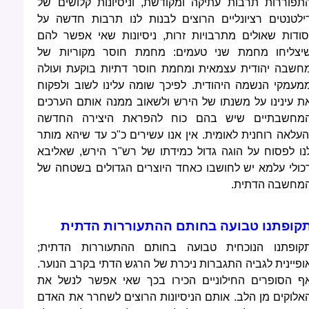
תפוררות תרבות עתיקה ומקודשת, וניסיונות קלושים של
ילטנטים רציונליים הרוצים לבנות לנו תרבות חדשה על
סודות שאולים מתרבויות זרות, ניסיונות שאי אפשר להם
יצליחו מחמת שני טעמים: מחמת חוסר מקוריות של
חשבה יהודית עצמאית ומחמת חוסר דתיות בוקעת ועולה
מעמקי הנשמה היהודית. לפיכך שומה עלינו לשוב ולפקוח
ת עינינו על משנתו של הירש ולשאוב ממנה אותם הערכים
מחשבתיים שיש בהם כוח להפראת היצירה החדשה
העלאה רוחנית לאומית. אין אנו עשירים כ"כ עד שיהא מותר
נו לפסוח על הוגה גדול כמידתו של רש"ר הירש, שאליבא
כולי עלמא יש לחושבו כאחד היוצרים הגדולים בשטחה של
מחשבה הדתית.
קופתנו טבועה בחותם ההתעוררות הדתית
קופתנו הנוכחית טבועה בחותם ההתעוררות הדתית;
ופיינית לגביה התגברות ניכרת של הרגש הדתי בקרב הנוער.
ף הסופרים החילוניים הכירו בכך שאי אפשר לנשל את
אלוקים מן הלב. אותם הניסיונות הרוצים לשחרר את האדם