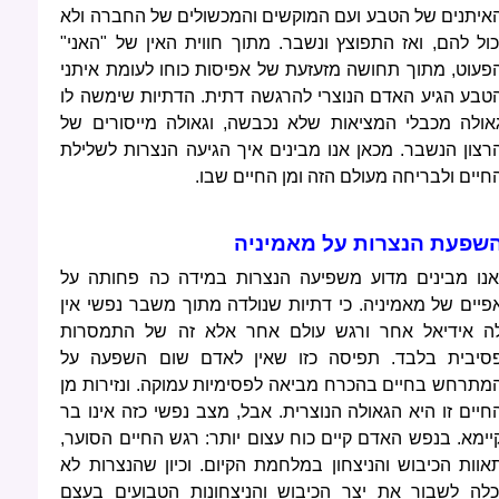
איתנים של הטבע ועם המוקשים והמכשולים של החברה ולא
כול להם, ואז התפוצץ ונשבר. מתוך חווית האין של "האני"
פעוט, מתוך תחושה מזעזעת של אפיסות כוחו לעומת איתני
טבע הגיע האדם הנוצרי להרגשה דתית. הדתיות שימשה לו
אולה מכבלי המציאות שלא נכבשה, וגאולה מייסורים של
רצון הנשבר. מכאן אנו מבינים איך הגיעה הנצרות לשלילת
חיים ולבריחה מעולם הזה ומן החיים שבו.
שפעת הנצרות על מאמיניה
אנו מבינים מדוע משפיעה הנצרות במידה כה פחותה על
פיים של מאמיניה. כי דתיות שנולדה מתוך משבר נפשי אין
ה אידיאל אחר ורגש עולם אחר אלא זה של התמסרות
סיבית בלבד. תפיסה כזו שאין לאדם שום השפעה על
מתרחש בחיים בהכרח מביאה לפסימיות עמוקה. ונזירות מן
חיים זו היא הגאולה הנוצרית. אבל, מצב נפשי כזה אינו בר
יימא. בנפש האדם קיים כוח עצום יותר: רגש החיים הסוער,
אוות הכיבוש והניצחון במלחמת הקיום. וכיון שהנצרות לא
כלה לשבור את יצר הכיבוש והניצחונות הטבועים בעצם