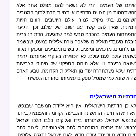
ויתם של העמים, הרי לא נשאר להם מפלט אחר אלא
השתמטות מן הצווים הדתיים או דחיית הדת לתוך המנזרים
שוממים, בתי מקלט לנזירי עולם היושבים והוזים הזיות
דמיונות שאין להם קשר עם ישובו של עולם. וכך הגיעה
תפתחות העמים בהכרח טבעי למה שהגיעה. הדת הנוצרית
יבלה מעובדי האלילים שלעבר צורה אלילית כמעט, שבשמה
ם נלחמים, מדכאים ומענים, כובשים ומכניעים. ומכאן המקור
שנאת עולם לעם עולם. לא הכפירה בעיקרי אמונתם גרמה
שנאה נבערה זו, אלא היחס הספקני של היהודי לצביעות
תית שלא נשתחררה עוד מן האלילות הקדומה. טבע האדם
הוא שונא למי שמטיל ספק בתמימותו וטהרתו הנפשית.
דתיות הישראלית
לא כן הדתיות הישראלית, אין היא ילידת המשבר שבנפש,
יא היא הדחיפה הראשונה והנביעה הקדומה והעצמית ביותר
בנפש ישראל. כשתורתו בידו ואלוקים בלבו הלכו ישראל
כבוש את ארצם המובטחת להם ולאבותיהם, ליצור להם
יים חדשים ולייסד עולם חדש. לעם ישראל נתגלה אלוקים.