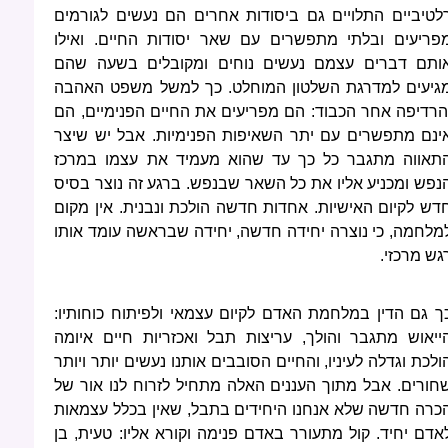
לטיביים התלויים גם ביסודות אחרים הם נעשים לגורמים
פריעים ובלתי מתפשרים עם שאר יסודות החיים. ואילו
ותם דברים עצמם נעשים נוחים ומקובלים בשעה שהם
גיעים למדרגת השלטון המוחלט. כך למשל משפט האהבה
הרדיפה אחר הכבוד: הם מפריעים את החיים הפנימיים, הם
ינם מתפשרים עם יתר השאיפות הפנימיות. אבל יש שיצר
תאווה מתגבר כל כך עד שהוא מעמיד את עצמו במרכז
נפש ומכניע אליו את כל השאר שבנפש. ברגע זה נוצר בסיס
דש לקיום האישיות. אחדות חדשה הולכת ונבנית. אין מקום
מלחמה, כי נוצרה יחידה חדשה, יחידה שבראשה עומד אותו
גש מרכזי.
ך גם הדין במלחמת האדם לקיום עצמאי ולפיתוח כוחותיו:
ייאוש מתגבר והולך, עריצות תבל ואכזריות חיים איומה
ולכת וגדלה לעיניו, והחיים הסובבים אותנו נעשים יותר ויותר
חורים. אבל מתוך העננים האלה מתחיל לזרוח לנו אור של
כרה חדשה שלא אנחנו היחידים בתבל, שאין בכלל עצמאות
אדם יחיד. קול מתעורר באדם פנימה וקורא אליו: טעית, בן