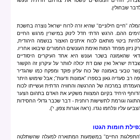
בדת, החיים הממשיים פשטו את צורתם הדתית ונעשו
דבר שבחולין.
מלה "חיים חילוניים" שהיא זרה לרוח ישראל נוצרה בחשכת
ימים ההם. הרגש הדתי חדל
לינוק במישרין מרגש החיים
להיות ביטוי מותאם לכוח איתנים האצור בנשמה היהודית,
רק ניזון מפחד המות ואימת העונשים החמורים שיבואו אחריו.
דאי שהאמונה בשכר ועונש היא אחד העיקרים היסודיים
בדת ישראל ואין שום דת יכולה לוותר על עיקרון זה הקשור
שר טבעי באמונה של כוח עליון פוקד ומפקח כמו שהגדיר
פה רב סעדיה גאון בספרו "אמונות ודעות"; אבל שימוש היתר
העמדתו במרכזה של ההרגשה והחוויה הדתית ועשייתו לכוח
דוחף היחיד בקיום המצוות משקיע את האדם בתהום הצער
התוגה וגורמת לתשישות רוחנית - דבר שכבר גדולי החסידות
צביעו עליו ונלחמו נגדו. (ראה אגרות צפון, י').
פילת חומות הגטו
התפלגות החיים" במשמעות המתוארה למעלה שהשתלטה