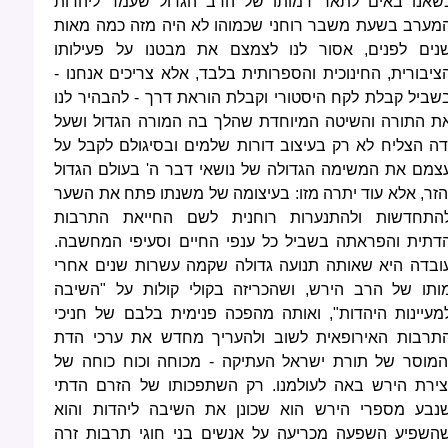
שאנו באים לתאר דמותו של הרב הגדול שעמד ליהדות
מערב בשעת משבר רוחני שכמוהו לא היה מזה כמה מאות
נים לפנים, אסור לנו לצמצם את מבטנו על פעילותו
ציבורית, החינוכית והספרותית בלבד, אלא צריכים אנחנו -
שביל קבלת לקח היסטורי וקבלת הוראת דרך - להבהיר לנו
ת התורה והשיטה המיוחדת שהלך בה המורה הגדול ושעל
דה הצליח לא רק בעיצוב דורות שלמים ובסיגולם לקבל על
צמם את המשימה הגדולה של נושאי דבר ה' בעולם הגדול
הזר, אלא עוד יתרה מזו: בעיצומה של משנתו פתח את השער
התחדשות ולהתנערות רוחנית לשם החייאת התרבות
דתית והפראתה בשביל כל ענפי החיים וסעיפי המחשבה.
ובדה היא שאותה תנועה גדולה שקמה עשרות שנים אחרי
ותו של הרב הירש, ושהכריזה בקולי קולות על "השיבה
מעיינות היהדות", ואותה מהפכה פנימית בלבם של חניכי
תרבות האירופאית לשוב ולהעריך מחדש את ערכי הדת
המוסר של תורת ישראל העתיקה - מכוחה וכוח כוחה של
צירת הירש באה לעולמנו. רק השתפכותו של הזרם הדתי
נבע מספרי הירש הוא שכונן את השיבה ליהדות והוא
השפיע השפעה מכריעה על אנשים בני חוגי תרבות זרה