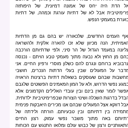
ל הדת היה יחס של אמונה דמיונית, של היפותזה
רימיטיבית אבל לא של דתיות עורגת וכמהה, של דתיות
וערת במעמקי הנפש.
אף העמים החדשים, שלכאורה יש בהם גם מן הדתיות
אמיתית, הנה מכיוון שלא זכו להארה אלקית ולהשראה
ליונה במעמד הגדול של הר סיני, ולפי שדתיותם הורכבה
הם מן החוץ ולא נבעה מתוך מעמקי טבע הויתם - נכנסה
רבוביא ברוחם ונגרם להם כשלון מוסרי ורפיון החיים. אני
דבר על המעולים שבין בעלי הדתות הנכרים, חושבי
חשבות שבהם שעוסקים בשאלות דתיות ברצינות הראויה
מגע נפשי הדרוש, ולא על המון המאמינים הפשוטים שלגבם
פשר לומר שאין בינם ובין עובדי האלילים הקדמונים אלא
בדל בדרגות השכלה ושינוי הצורות שבפרימיטיביות ילדותית.
בל דווקא אצל המעולים שבהם אנו מכירים היאבקות פנימית
תמידה בין דתיותם ובין טבעיותם. הורתה ולידתה של
תיותם באה מתוך משבר נפשי עמוק. רצון החיים
תאוותניים ורצון של כבוש עולם ומלואו התנגש עם הכוחות