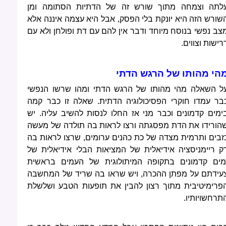
לתה וצמחה מתוך שורש זה של הדתיות הסתומה ומן
שורש הזה היא יונקת בלי הפסק, אבל היא עצמה איננה אלא
צב נפשי בנוסח מיוחד ודבר אין להם עם דת ופולחן ולא עם
רישות וצווים.
הי מהותו של הרגש הדתי
ל השאלה מהי מהותו של הרגש הדתי ומהו שרשו הנפשי
בר עמדו חוקרי הפסיכולוגיה הדתית. שאלה זו כבר קמה
ימים קדמונים וכבר מני אז החלו לנסות להשיב עליה. יש
הורידו את הדת מפסגתה ורצו לראות בה תולדה של מעשה
זבים ותרמית מצדה של כת כהנים ערומים, שרצו לראות בה
ק ריימניסציה אידיאלית של המציאות הבלי אידיאלית של
מים קדמונים בתקופה המיתולוגית של העמים בראשית
עידתם על מפתן ההכרה, ויש שראו בה שריד של המחשבה
פרימיטיבית מתוך רצון להבין את תופעות הטבע ושלשלת
תרחשויותיו.