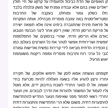
ן האופיום של הדת כביכול ולהעמידו על קרקע של חיי חולין
יאליים שאין בהם אלא עבודה גופנית של משק וכלכלה בלבד
חלו כשלון גמור ומוחלט. בעקבה של התרבות
מטריאליסטית באה עזובה מוסרית מבהילה. אותה הפקרות
ל פראות מינית שהתגברה בימינו אינה אלא תוצאה ישירה
ל פריקת הריסון הדתי; שאין ריסון אחר ליצר הבהמי הטבוע
אדם אלא הריסון הדתי, שהרי בנימוקים של התפלספות
ופשית ושרירותית אפשר לטהר את כל השרצים בעולם; כמו
ן הכפירה הדתית מביאה לידי קרירות נפשית ואדישות גמורה
גבי כל ערכי רוח ותרבות מוסרית וסופה ריקנות משעממת
יאוש מרעיל.
קופתנו נעשתה אפוא לזמן של חיפוש אלוקים, של חקירה
חריו ורצון להגיע אליו בשעה העלולה להיות מכרעת בחיי
אומה. אל לו לנוער החרדי לשבת בחיבוק ידים, אלא מוטל
ליו לעמוד על המשמר ולהורות את הדרך לנבוכים. אין הנוער
חרדי רשאי לפחוד מפני שאיפות הנוער החדיש להתחדשות
להתנערות דתית. משום שלא הרי התחדשות והתנערות דתית