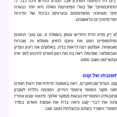
בים היו ניסיונות הפתרון אבל המדע החדש גילה כבר כי
התחכמותם" של בעלי הפתרונות האלה היא יותר נבערה
יותר מגוחכה מתמימותם ובערותם כביכול של הדורות
פרימיטיביים הראשונים.
א רק מדע הדת החדיש עוסק בשאלה זו. גם טובי ההוגים
פילוסופיים הפנו את עיונם לחזיון מופלא זה שברוח
אנושיות. אפלטון רצה לראות בדת, באלוקים את רעיון הצדק
אבסולוטי. שפינוזה ראה בה את רצון האדם להיכנע לפני איזו
בטוריטט נשגב ממנו.
שובתו של קנט
נט, הגדול שבחוקרים, ראה באמונה הדתית את יראת האדם
פני מקור המוסר ונימוסי החיים, הסכמה כללית לעקרון
חובותינו המוסריות נובעות ממקור אלוקי. פיכטה שבא אחריו
ינה את דברי קנט וראה בדת את אמונת האדם בסדר
מוסרי השורר בעולם ובהצלחת הטוב שבו.