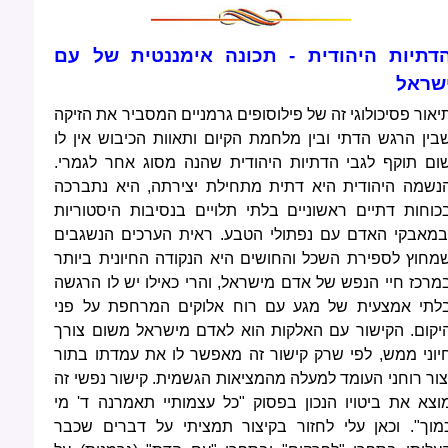
דתיות היהודית - תכונה אימננטית של עם
שראל
יאור פסיכולוגי זה של פילוסופים גרמניים המסביר את הזיקה
בין הרגש הדתי ובין מלחמת הקיום ותאוות הכיבוש אין לו
ום תוקף לגבי הדתיות היהודית שהנה מסוג אחר לגמרי.
נשמה היהודית היא דתית מתחילת יצירתה, היא נתברכה
כוחות דתיים ראשוניים בלתי תלויים בנסיבות היסטוריות
במאבקי האדם עם נפתולי הטבע. ראית הערכים הנשגבים
מחוץ לספירת השכל והחושים היא הנקודה החיונית ביותר
מרכז חיי הנפש של אדם מישראל, והרי כאילו יש לו הרגשה
לתי אמצעית של מגע עם רוח אלוקים המרחפת על פני
יקום. הקישור עם האלקות הוא לאדם מישראל משום צורך
יוני ממש, לפי שרק קישור זה מאפשר לו את עמדתו בתור
צור רוחני העומד למעלה מהמציאות הגשמית. קישור נפשי זה
וצא את ביטויו הנכון בפסוק "כל עצמותיי תאמרנה ד' מי
מוך". וכאן עלי לחזור בקיצור תמציתי על דברים שכבר