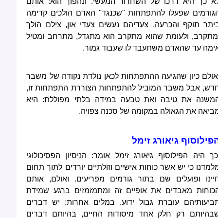
א כך היא דרכו של השחרור המעשי. ונהפוך הוא: אותם
גורמים שפעלו להתפתחות "שכנגד" האדם הולכים קדימה
יתר תוקף והכרעה. צעדיהם נעשים צעדי און, צילם הולך
מתקרב, ולעומת שהוא מתקרב הוא מתגדל, מתרחב ומטיל
ימה עד שהאדם משתעבד לו שעבוד גמור.
אולם כיון שהגיעה ההתפתחות לכאן נולדת נקודה של משבר
דש, אבל משבר המוביל להתפתחות הצוררת התפתחות זו,
משנה את טיבה ואת טבעה במידה בלתי מפוללת: היא
ביאה את הגאולה במקומה של סכנה צפויה.
פילוסוף גיאורג זימל
כך היה הפילוסוף גיאורג זימל אומר: הניסיון הפסיכולוגי
למדנו כי יש אשר כוחות אישיים וזולתיים יורדים לתוך תחום
יינו ופועלים שם בתור גורמים מפריעים. ואולם, אותם
כוחות מאבדים את אופיים זה ומתמזמזים ברגע שמידת
ביעותיהם עוברת גבול ידוע. במלים אחרות: יש דברים
בהיותם רק חלק אחד מיסודות החיים, בהיותם דברים