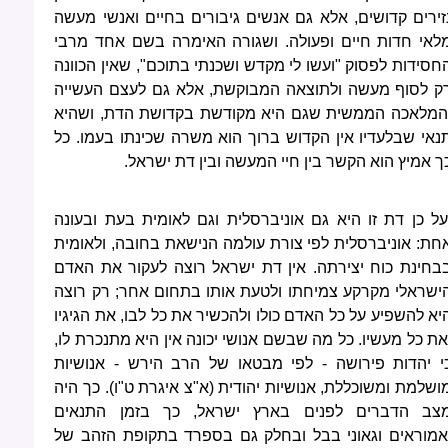
זירים קדושים, אלא גם אנשים גיבורים בחיים ואנשי מעשה
לאי חדות חיים ופעולה. ושגורה האימרה בשם אחד מרבי
חסידות לפסוק "ועשו לי מקדש ושכנתי בתוכם", שאין הכוונה
ק לסוף מעשה ולתוצאה המבוקשת, אלא גם לעצם העשייה
המלאכה הממשית שגם היא מקודשת בקדושת הדת, ושהיא
נאי שבלעדיו אין הקדוש ברוך הוא משרה שכינתו בעמו. כל
ך אמיץ הוא הקשר בין חיי המעשה ובין דת ישראל.
על כן דת זו היא גם אוניברסלית וגם לאומית בעת ובעונה
חת: אוניברסלית לפי צורת עולמה הנישאת בחובה, ולאומית
בחינת כוח יצירתה. אין דת ישראל רוצה לעקור את האדם
ישראלי מקרקע צמיחתו ולטעת אותו בתחום אחר; רק רוצה
יא להשפיע על כל האדם כולו ולהכשיר את כל לבו, את הגיגיו
את כל מעשיו. כל מה שבשם אנושי יכונה אין היא מתנכרת לו,
י יהדות פירושה - לפי מבטאו של הרב הירש - אנושיות
ושלמת ומשוכללת, אנושיות יהודית (א"צ איגרת ט"ו). כך היה
צב הדברים לפנים בארץ ישראל, כך בזמן התנאים
אמוראים וגאוני בבל ובחלק גם בספרד בתקופת הזהב של