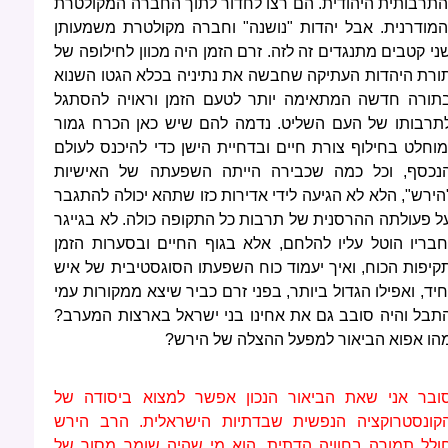
התרבותית היהודית. הם רצו לחדור לתוך החברה המקולטרת
המודרנית. אבל יהדות "נושנה" וחברה מקולטרת משמעותן
ני קטבים מתנגדים זה לזה. זרם הזמן היה מכוון לחילופה של
ורת היהדות העתיקה שחבשה את נתיניה בכלא הגטו השנוא
תורה חדשה המתאימה יותר לטעם הזמן וראויה להסתגל
תרבותו של העם השליט. נדמה להם שיש כאן הכרח גמור
מוחלט בחילוף צורת חיים ובדחיית הישן כדי להיכנס לעולם
נכסף, וכל כמה שכבירה הייתה השפעתה של האישיות
הירש", הלא לא הגיעה לידי אדירות כזו שתהא יכולה להתגבר
ל פעולתה ההרסנית של תרבות כל התקופה כולה. לא בגייגר
חבריו הוטל עליו להלחם, אלא בגוף החיים ובסערות הזמן
קיפות הכוח, ואיך יעמוד כוח השפעתו הסוגסטיבית של איש
חיד, ואפילו הגדול ביותר, בפני זרם כביר שיצא ממקורות עמי
תבל והיה סובב גם את אחינו בני ישראל בארצות המערב?
הו אפוא הביאור למפעל ההצלה של הירש?
ובר אני שאת הביאור הנכון אפשר למצוא ביסודה של
קונסטרוקציה הנפשית שבדתיות הישראלית. הרב הירש
ולל תמורה בחוויה הדתית. הוא מי שהיה שומר מסור של