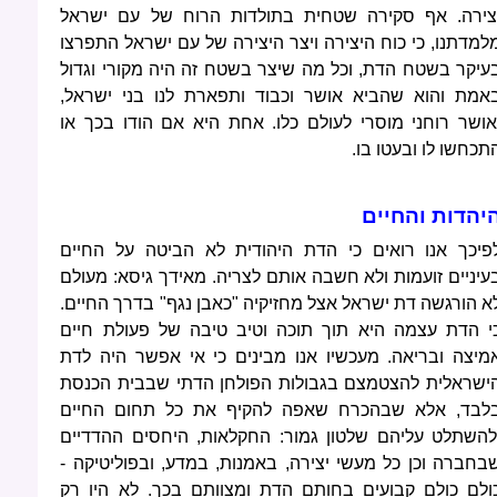
צירה. אף סקירה שטחית בתולדות הרוח של עם ישראל
למדתנו, כי כוח היצירה ויצר היצירה של עם ישראל התפרצו
עיקר בשטח הדת, וכל מה שיצר בשטח זה היה מקורי וגדול
אמת והוא שהביא אושר וכבוד ותפארת לנו בני ישראל,
אושר רוחני מוסרי לעולם כלו. אחת היא אם הודו בכך או
תכחשו לו ובעטו בו.
יהדות והחיים
פיכך אנו רואים כי הדת היהודית לא הביטה על החיים
עיניים זועמות ולא חשבה אותם לצריה. מאידך גיסא: מעולם
א הורגשה דת ישראל אצל מחזיקיה "כאבן נגף" בדרך החיים.
י הדת עצמה היא תוך תוכה וטיב טיבה של פעולת חיים
מיצה ובריאה. מעכשיו אנו מבינים כי אי אפשר היה לדת
ישראלית להצטמצם בגבולות הפולחן הדתי שבבית הכנסת
לבד, אלא שבהכרח שאפה להקיף את כל תחום החיים
להשתלט עליהם שלטון גמור: החקלאות, היחסים ההדדיים
בחברה וכן כל מעשי יצירה, באמנות, במדע, ובפוליטיקה -
ולם כולם קבועים בחותם הדת ומצוותם בכך. לא היו רק