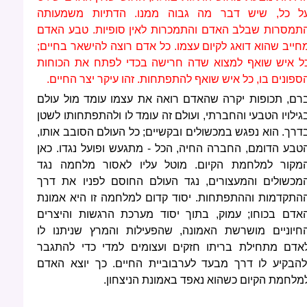
ל כל, שיש דבר מה גבוה ממנו. הדתיות משמעותה
תמסרות שבלב האדם והתמכרות לאין סופיות. טבע האדם
חייב שהוא דואג לקיום עצמו. כל אדם רוצה להישאר בחיים;
ל איש שואף למצוא שדה חרישה בכדי לפתח את הכוחות
ספונים בו, כל איש שואף להתפתחות. זהו עיקר יצר החיים.
רם, תכופות יקרה שהאדם רואה את עצמו עומד מול עולם
גילויו הטבעי והחברתי, ועולם זה עומד לו ולהתפתחותו לשטן
דרך. הוא נפגש במכשולים ובקשיים; כל העולם הסובב אותו,
טבע הדומם, החברה החיה, הכל - מתגעש ופועל נגדו. כאן
מקור למלחמת הקיום. מוטל עליו לאסור מלחמה נגד
מכשולים והמעצורים, נגד העולם החוסם לפניו את דרך
התקדמות וההתפתחות. יסוד קדום למלחמה זו היא אמונת
אדם בכוחו; עמוק, בתוך יסוד מערכת הרגשות והיצרים
חיוניים מושרשת האמונה, שהפעילות והמרץ שניתנו לו
אדם מתחילת בריתו חזקים ועצומים למדי כדי להתגבר
להבקיע לו דרך מבעד לערבוביית החיים. כך יוצא האדם
מלחמת הקיום כשהוא נאפד באמונת הניצחון.