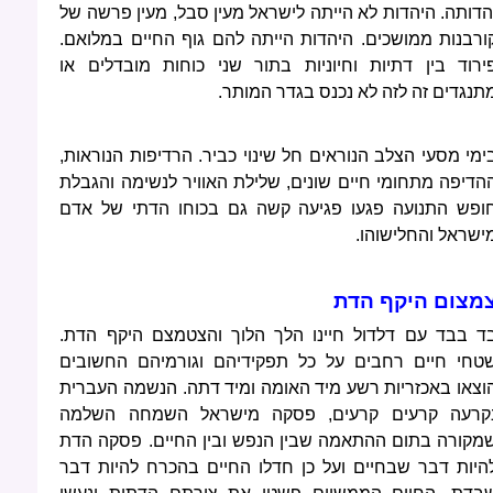
הדותה. היהדות לא הייתה לישראל מעין סבל, מעין פרשה של
ורבנות ממושכים. היהדות הייתה להם גוף החיים במלואם.
ירוד בין דתיות וחיוניות בתור שני כוחות מובדלים או
תנגדים זה לזה לא נכנס בגדר המותר.
ימי מסעי הצלב הנוראים חל שינוי כביר. הרדיפות הנוראות,
הדיפה מתחומי חיים שונים, שלילת האוויר לנשימה והגבלת
ופש התנועה פגעו פגיעה קשה גם בכוחו הדתי של אדם
ישראל והחלישוהו.
מצום היקף הדת
ד בבד עם דלדול חיינו הלך הלוך והצטמצם היקף הדת.
טחי חיים רחבים על כל תפקידיהם וגורמיהם החשובים
וצאו באכזריות רשע מיד האומה ומיד דתה. הנשמה העברית
קרעה קרעים קרעים, פסקה מישראל השמחה השלמה
מקורה בתום ההתאמה שבין הנפש ובין החיים. פסקה הדת
היות דבר שבחיים ועל כן חדלו החיים בהכרח להיות דבר