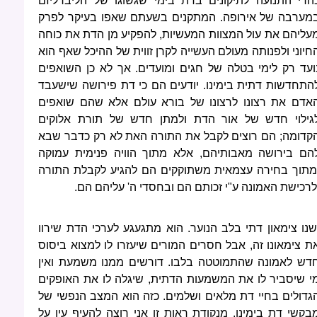
הרי התנועה לתיקונים בדת בימי שגשוגו של הליברליזם
מערבה של אירופה. המתקנים בשעתם שאפו בעיקר לפרק
עליהם את עול המצוות המעשיות, להפקיע מן הדת את כוחה
חיוני ולפנותה מעולם העשייה לקרן זווית של ההיכל שאף הוא
ועד רק לימי בטלה של חגים ומועדים. אך לא כן השואפים
התחדשות דתית בימינו. יודעים הם כי דת פירושה שישעבד
אדם את רצונו לרצונו של בורא עולם אלא שהם שואפים
גילוי חדש של אור הדת ולמתן חדש של תורת אלוקים
קדומה; הם רוצים לקבל את התורה האת לא רק כדבר שבא
הם בירושה מאבותיהם, אלא מתוך הוויה פנימית עמוקה
מתוך בחירה עצמאית משתוקקים הם להגיע לקבלת התורה
לרכישת האמונה ע"י זכותם הם ובחסדי ה' עליהם הם.
שנו צימאון דתי בלב הנוער. הוא מתגעגע לערכי הדת שירוו
ת צימאונו זה, אבל חסרים המורים שיעזרו לו למצוא ביסוס
דש לאמונה שהתמוטטה בלבו. דורשים ממנו משמעת ואין
י שיסביר לו את המשמעות הדתית, שיגלה לו את האופקים
גדולים בחיי דת מלאים ושלמים. כזה הוא המצב הנפשי של
בקשי דת בימינו. מנקודת ראות זו אני רוצה להעיף עין על