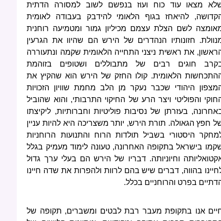
לא מצאו עוד כוח ועוז בנפשם לשוב למסורה הדתית
קדושה, להיאחז בגוף הלאומי להידבק בעבודה לאומית
אומצה לשם הצלת עצמם מכיליון גמור ומטמיעה רוחנית
נוולת. חזונותיו הנהדרים של הירש הם שהיוו את הגרעין
ראשון, את ראשית ניצני התחייה הלאומית שקמה ונתעוררה
קרב חוגים רבים של מתבוללים ושטופים בזוהמת
התכחשות הלאומית. קולו החזק של הירש הוא שהקיץ את
מצפון היהודי שכבר נעקר מן הלב מחמת שוויון הזכויות
חוקי והפוליטי ויצר הרע של החיקוי התרבותי, והוא שהוביל
אחרונה, בעזרתן של נסיבות פוליטיות וחברותיות, ליקיצתו
ל חפץ הגאולה. תורת הירש, יותר משצריכה היא להיות עניין
מחקר היסטורי בשביל תולדות הרוח והתנועות הרוחניות
קמו בישראל בתקופה האחרונה, טעונה לימוד מעמיק בגלל
קטואליותה וחיוניותה. דבריו של הירש הם בעלי ערך גדול
חיינו בהווה, דברים שיש בהם לרוות ולהפרות את שדה חיינו
דתיים בפרט והרוחניים בכלל.
יים אנו בתקופת מעבר רבת לבטים ומשברים, תקופה של