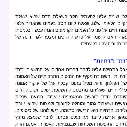
אומית מיוחדת.
לכן שומה עלינו להעמיק חקר בשאלת הדת שהיא שאלת
קיום הלאומי שלנו, שאלת קיום הסב בעמים שהאריך אלפי
נות חיים על פני כל העמים הקדמונים והנהו עכשיו בכניסתו
ארץ האבות עומד על פרשת דרכים ומצפה לגזר דינה של
היסטוריה על גורל עתידו.
דת" ו"דתיות"
בל בתחילה עלינו לדבר דברים אחדים על הנושאים "דת"
"דתיות". השם דת מקיף את הנכסים התרבותיים של האמונה
של הפולחן. והוא מכיל בתוכו קבלת עול של עיקרי אמונה
כללי חיים שעליהם מתבססת השקפת עולם ושיטת חיים
יוחדת. הדת דורשת ממאמיניה שעבוד, הכנעה שכלית
נפשית ושיעבוד גמור ומוחלט לחובות ולמצוות שהיא גוזרת
ליהם. הדתיות היא הרגשה סתומה, רגש לוהט של כיסופים,
מהון ועריגה לדבר מה נעלם ונסתר, לדבר שנמצא מחוץ
תחום התופעות השכיחות שבמציאות האפורה. אמנם הדת