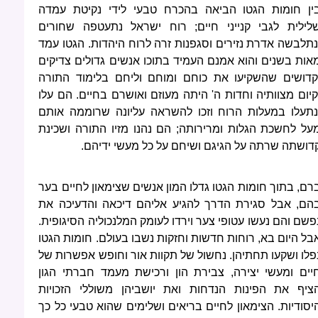
ין חומות הגטו הביאה בהכרח טבעי לידי נקיטת עמדה
לילית לגבי קנייני חיים; רוח ישראל נתעטפה שחורים
נתלבשה אדרת נזירים וסגפנות זרה לרוח היהדות. הגטו עמד
אות בשנים והוא אמנם העמיד בתוכו אנשים גדולים צדיקים
קדושים שהשקיעו את כוחם ומוחם וליחם בלימוד התורה
קיום מצוותיה וחדות ה' היתה מעוזם ואושרם בחיים. הם עלו
נתעלו במעלות הרוח וזכו להשראה עליונה שרוממה אותם
על לחשכת הגלות ומרירותה; הם נהנו מזיו התורה ושכינת
דושתה שרתה על הגיגם ושיחם על כל מעשי ידיהם.
רם, בתוך חומות הגטו גדלו המון אנשים שצימאון לחיים בער
הם, אבל סגירת הדרך להגיע אליהם דיכאה והדעיכה את
פשם והם נעשו עטופי צער וירדו לעומק המלנכוליה הסיגופית.
בל היום בא, רוחות חדשות וחזקות נשבו בעולם. חומות הגטו
פלו ושקעו תחתיהן. נחשול של תקוות אור וחופש אפשרות של
יים ומעשי יצירה, צבירת הון ורכישת מעמד חברתי הגון
ציף את הפינות הנדחות ואת יושביהן משוללי הזכויות
יסודיות. הצימאון לחיים בריאים ושלימים שהוא טבעי כל כך