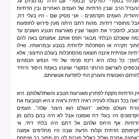
עליתי בספרי "לפרקים" ובספרי "עם הדת" (גרמנית) על
הבדל הרב שבין הדתיות של העמים האחרים ובין הדתיות
יהודית. העמים הקדמונים - אני מסיק שם - היו בעלי דת,
בל מחוסרי דתיות. מהות דתם היתה מעין פירוש לתופעות
טבע, להסביר את הקשר שבין מאורעות הטבע השונים עד
מה ששכלם הבלתי מבוגר תפס אותם. אמונתם באה להם
תוך חקירה או הסתכלות ילדותית בטבע ובמראותיו. ואילו
תיות אמיתית איננה תוצאה מהסתכלות בעולם החיצוני, אלא
הפך: כל כולה היא ריכוז פנימי של חיי הנפש הכמהים
נכספים לשרשם הרוחני המקורי שהנהו באמת היסוד היחיד
הויתם האנושית והעורק החי לתודעת אנושיותם.
ין הדתיות נזקקת לפתרון מאורעות הטבע והשתלשלותם. היא
ואה בכל הנגלה לעיניה ראיה דתית וראיה זו היא הטובעת את
ורת העולם ומלואו. "העולם הוא היצור שלה". העמים
קדמונים היו בעלי דת ואמונה אבל לא היה בהם כלום מן
דתיות. אף היחס שלהם אל דתם היה בלתי דתי. אי
קיפותם הדתית וקלות הדעת שבה היו מחליפים אמונה
אמונה אחרת ואליל באליל מובנת לנו רק מתוך כך שיחסם