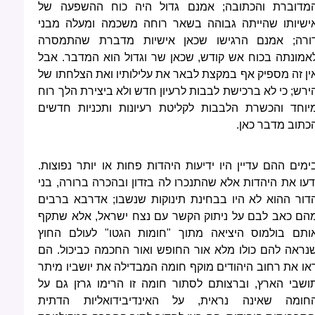
מדוברת והכתובה; אמנם גדול היה כוח ההשפעה של
ישיותו שהייתה גבוהה בשאר רוחה משכמה ומעלה מבני
ורה; אמנם הרגישו שכאן אישיות מדברת שהתמסרה
אמונתה בכוח אש קודש, שכאן שר וגדול הוא המדבר. אבל
ין זה מספיק אף במקצת לבאר את עלילותיו ואת הצלחתו של
ירש; כי לא ברכישת לבבות לרעיון חדש ולא ביצירת הלך רוח
יוחד והכשרת הלבבות לקליטת רעיונות ותכניות חדשים
כתוב מדבר כאן.
ימים ההם עדיין היו ידיעות היהדות פחות או יותר נפוצות.
דעו את היהדות אלא שהתנכרו לה בזדון ובהכרה ברורה, בני
דור ההוא לא היו בבחינת תינוקות שנשבו; אדרבא ברבים
הם כאב לבם על ניתוק הקשר עם נצח ישראל, אלא שתקף
ותם בולמוס היציאה מתוך "חומות הגטו" לעולם החוץ
נראה להם כולו מלא אור החופש ואור החכמה כביכול. הם
או את רחוב היהודים מוקף חומה המבדילה את יושביו מיתר
ושבי הארץ, וברצותם לסתור חומה זו הרימו גרזן גם על
חומה שאינה נראית, על האינדיבידואליות הדתית