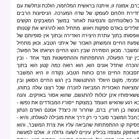
רם, אמונה זו, איתנה בראשית המלחמה, הולכת ונחלשת עם
דירת הלוחם לעומקו של שדה המערכה. הניסיונות הרבים
ל כשלונותיהם והנסיגות לאחור במשך המאבקים הקשים
ולידים באדם ספקות ויאוש. מתחיל הוא להרגיש את קטנותו
אפסותו בתוך עתרת היצירה האדירה ובתוך אין סופיותם של
פעת החיים והמשחק האכזר של איתני הטבע. וכאן מתחיל
משבר. מכאן הסתירה שבין רגש החיים ויציאתו אל הפועל;
ין יצר הפעולה, ההתפתחות וההתפשטות מצד אחד - ובין
הכרה שחדל אונים הוא, הוא רואה כמה קטון הוא בתוך
סבוכת החיים וזרם כוחות הטבע. נקודה זו היא המשבר
פנימי, מקום היוולד ההתנגשות בין רגש החיים הסואן ובין
מציאות האכזרית המביאה להכרה שכל רצונו עולה בתוהו,
שאיפותיו אינן יכולות להתגשם, שהוא אסור באזיקים. והנה
א רגע שהאיש העומד במצוקת ייסוריו המבודדים את נפשו -
נעשה בן חורין. ברם, שחרור זה כיצד? אמנם האדם הנתון
חבל המשבר סובר כי רק דרך אחת מובילה לגאולתו, והיא -
סיקת קו ההתפתחות שהביאה עליו את צרת המשבר, והוא
שתוקק ומצפה בכיליון עיניים לשעה גדולה זו. אולם למעשה