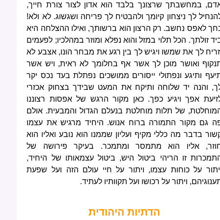
דם, במחשבתך שרצונך בלבד הוא אדון לצור צורת חייך,
הנחיל לך ניצחון קיומך ולהבטיח לך פריחה ושגשוג. לא ולא!
חך לאפס נחשב. רק הרצון הוא ברשותך, ואילו ההצלחה היא
יד זולתך. הכל תלוי במזל והוא נפלא ומוזר במהלכיו; לפעמים
זריח לך את שמשו ויגיש לך בין רגע את מבחר הונו, אצבע לא
נקוף ואושר מוכן לך אשר אף בחלומך לא ראית, ויש אשר
יעף ותיגע ונפתולי ייסורים ממושכים נפתלת בעד נכס יקר
ך, והנה יד שלוחה ותיקח את המעט שבידך בצחוק אכזרי
זיעת אפך ויגיע כפך. כאן מקור הרגש של אפסות רצוננו
מוחלטת, של תלות מוחלטת בנעלם הגדול והמבעית. אולם
ה גם מקור התמורה ברוח אנוש. היחיד מרגיש את עצמו
שור בדבר מה כללי מקיף ועליון שממנו הוא נובע ואליו הוא
וזר, אליו הוא מתמסר ומתמכר. בעיקר פירושה של
תמכרות זו הריהי ביטול היש, ביטול עצמאותו של היחיד,
יתור על כוחות עצמו, ויתור על חיי עולם הזה ועל שפעת
ענוגיהם, ויתור על רכושו ועל תקוותיו לעתיד.
הדתיות היהודית