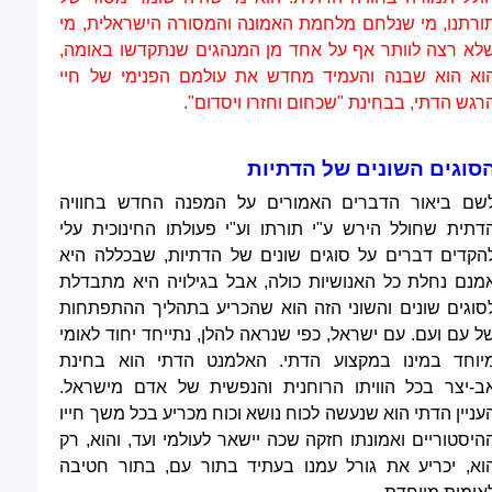
ורתנו, מי שנלחם מלחמת האמונה והמסורה הישראלית, מי
לא רצה לוותר אף על אחד מן המנהגים שנתקדשו באומה,
וא הוא שבנה והעמיד מחדש את עולמם הפנימי של חיי
רגש הדתי, בבחינת "שכחום וחזרו ויסדום".
סוגים השונים של הדתיות
שם ביאור הדברים האמורים על המפנה החדש בחוויה
דתית שחולל הירש ע"י תורתו וע"י פעולתו החינוכית עלי
הקדים דברים על סוגים שונים של הדתיות, שבכללה היא
מנם נחלת כל האנושיות כולה, אבל בגילויה היא מתבדלת
סוגים שונים והשוני הזה הוא שהכריע בתהליך ההתפתחות
ל עם ועם. עם ישראל, כפי שנראה להלן, נתייחד יחוד לאומי
יוחד במינו במקצוע הדתי. האלמנט הדתי הוא בחינת
ב-יצר בכל הוויתו הרוחנית והנפשית של אדם מישראל.
עניין הדתי הוא שנעשה לכוח נושא וכוח מכריע בכל משך חייו
היסטוריים ואמונתו חזקה שכה יישאר לעולמי ועד, והוא, רק
וא, יכריע את גורל עמנו בעתיד בתור עם, בתור חטיבה