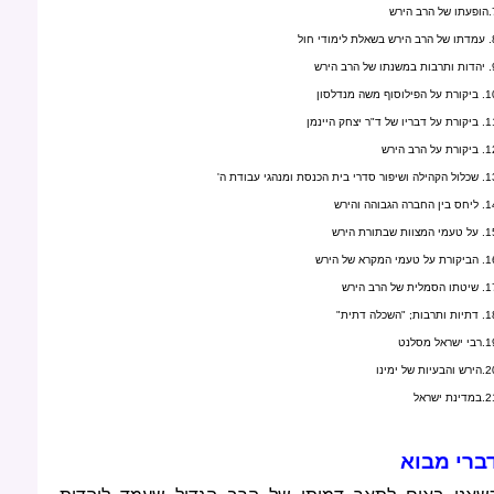
ב הירש
ת לימודי חול
של הרב הירש
ל הפילוסוף משה מנדלסון
 דבריו של ד"ר יצחק היינמן
רת על הרב הירש
שיפור סדרי בית הכנסת ומנהגי עבודת ה'
ן החברה הגבוהה והירש
י המצוות שבתורת הירש
 על טעמי המקרא של הירש
הסמלית של הרב הירש
ותרבות; "השכלה דתית"
 ישראל מסלנט
והבעיות של ימינו
דינת ישראל
ברי מבוא