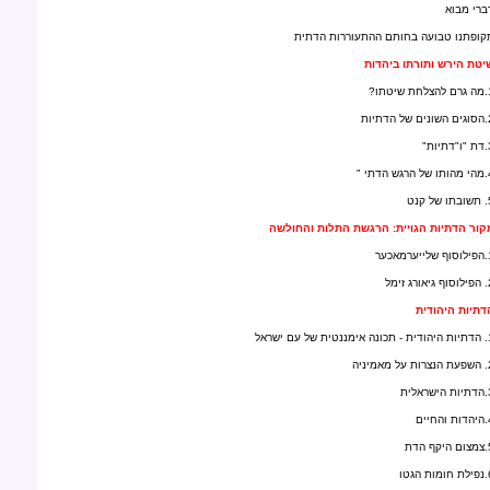
ברי מבוא
קופתנו טבועה בחותם ההתעוררות הדתית
יטת הירש ותורתו ביהדות
 שיטתו?
ל הדתיות
יות"
ש הדתי "
ל קנט
קור הדתיות הגויית: הרגשת התלות והחולשה
ערמאכער
רג זימל
דתיות היהודית
טית של עם ישראל
 מאמיניה
ראלית
החיים
ף הדת
ת הגטו