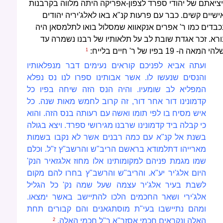
יציאתם של יהודי ספרד לצפון-אפריקה היתה מלווה בקרבנות
ישיים קשים. כבר עם פרעות קנ"א באו לאלג'יריה יהודים
כבדים כמו ר' אפרים אנקאווא שמסלול בואו לתלמסאן היה
ורא. זכר אגדת שובת לב על תלאותיו של רבנו נשמרה עד
הי המאה ה- 19 בפיו של ר' חיים בלייח:
1
ועתה אביא לפניכם קוראים נעימים דבר מנפלאותיו
והנסים שנעשו לו. אשר אבותינו ספרו לנו נס נפלא
המפליא לב שומעיו. והיה הנס הזה שיחה בפיו כל
קדמונינו דור אחר דור, זה קרוב לחמש מאות שנה. כל
איש מסיח בו לפי תומו ואשה עם רעותה בנס הזה. והוא
כי קבלה ביד קדמונינו שרבנו מגירושי ספרד. ויצא בגולה
בשנת אל קנ"א עם כמה רבנים אשר לא נקבו בשמות
מארייהו דתלמודא בראשם הריב"ש והרשב"ץ ז"ל. וכלם
שמו מגמת פניהם למקומותינו אלו מחוז אלגזאיר הנק'
היום אלג'יר יע"א. והריב"ש והרשב"ץ בחרו להם מקום
לשבת בעיר אלג'יר עצמה שעל שמה נק' כל הגליל
אלג'ירי ושאר החכמים הלכו להתיישב באשר ימצאו.
ומהם נתיישבו בעי"ת מוסתגאנים והם קבורים תחת
האלה ונקראים חכמי אסזר"א ר"ל חכמי האלה.
2