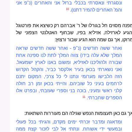
ונסגרתי ונאסרתי בכבלי ברזל אני והאחרים (נ"פ אני
והמ' האחרים להמי
ר דתנו).
10
פנה מסוים חל בגורלו של ר' אברהם רק כשיצא את פורטוגל
הגיע לארזילה, אזיליא בפיו, שבחוף האטלנטי הצפוני של
רוקו, אך גם שמה הוא הגיע שבור ורצוץ:
ואחר ששה חודשים (נ"פ - ואחר ששה חדשים שראה
המלך שלא עלה בידו) צווה המלך לתת לנו ספינה אחת
שבורה ולהוליכנו לאזיליא, ומשום באנו לארץ ישמעאל.
ואני נשארתי בכאן בעיר אלקסר כביר, והקהל הקדוש
הזה הלבישו מערומי ונתנו לי כל צרכי, המקום יתנם
לרחמים בעיני כל שוביהם. והייתי בכאן זמן רב חולה
קלני ראשי ומעיני, בוכה בני וספרי שעזבתי, ובפרט אלו
הספרים שחבר
תי.
11
ך גם כאן תעצומות הנפש שגילה הם מעוררות השתאות:
ומדאגה ומדבר זכרתי ימים מקדם, והגיתי בכל פעולי
ובמעשי ידי אשוחח. ונתתי אל לבי לזכור קצת ממה