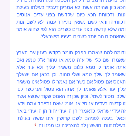
הכי כדעת הרמב"ם ז"ל וכן הסכימו עמו האחרונים ז"ל
הכא כיון שהיתה אשתו לא אמרינן דעביד בעילתו בעילת
זנות. ודכוותה הכא כיום שקדשה בפני עדים אנוסים
דכוותיהו ודאי לשם נשואין נתייחד עמה ולא לש
ם זנות
ומה שלא קדשה בפני עדים כשרים הוא לפי שהוא אומר
שהאנוסים הם יותר כשרים בעיניו מישראלי'
.
ודומה למה שאמרו בפרק חומר בקדש בענין עם הארץ
שאמרו שם כלי של ע"ה טמא או טהור א"ל טמא ואם
אתה אומר לו טמא כלום משגיח עליך ולא עוד אלא
שאומר לך שלך טמא ושלי טהור. וכן בכאן אם ישאלך
האנוס אם פסול אם כשר אם נאמר לו פסול אינו משגיח
עליך עוד אלא שאומר לך אתה הוא פסול ואני כשר לפי
שלבו
מסור לשמי'. וכיון שכן זה האנוס שקוד שנשא אשה
זו קדשה בעדים אנוסי' אני אומ' שאם נתייחד עמה וידעו
זה עידי ישראלי כדאמרי' הן הן עידי יחוד הן הן עידי ביאה
וכאלו בעלה לפניהם לשם קדושין ואינו עושה
בעילתו
בעילת זנות וחוששין לה להצריכה גט ממנו זה.
6