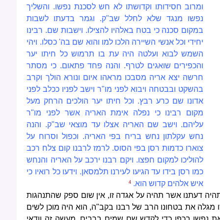
ומרוב חסידותו וקדושתו לא חש לסכנת נפשו. והשליך
נפשו מנגד שלא לחלל שב"ק. וגמר בדעתו לשבות
במקום סכנה כי בטח באלהיו להצילו. וישבות שם. רבינו
יחידי וכל אנשי השיירה הלכו למו והוא שם בה' כסלו. ויהי
השמש לבוא ועלטה היה עת בו תרמוש כל חיתו יער
והכפירים שואגים לטרף. והנה פחד פתאום. כי מסתר
חרשה יצא אריה מסבכו מראהו איום ונורא הולך וקרב
בהשקט ובבטחה ויבוא לפני מו"ר וישב לפניו ככלב לפני
אדונו שם כרע רבץ. וכל חיתו יער הולכים הרחק מעל
מקום רבינו כי נפלה אימת האריה אשר לפני מו"ר
עליהם. וישב שם האריה אצלו עד מוצאי שב"ק. והנה
נחש עקלתון נחש בריח בפי האריה. וכפול וסרוח על
צוארו כדמות רסן בפי הסוס. לרמז לרבנו קום צלח רכב
להוליכו למקום חפצו. ויקם רבנו ירכב על האריה והנחש
כמו רסן בידו עד הגיעו לעירנו תלמסאן. וידעו כל רואיו כי
איש
אלהים קדוש הוא.
4
היה דעתנו אשר תהיה על אגדה זו, אין שום ספק שהתנהגות
ו מגלה את בטחונו הרב של רבנו בקב"ה, הוא היה מוכן לשים
ת נפשו בכפו כדי לקדש שם שמים ברבים. מעשה זה וודאי