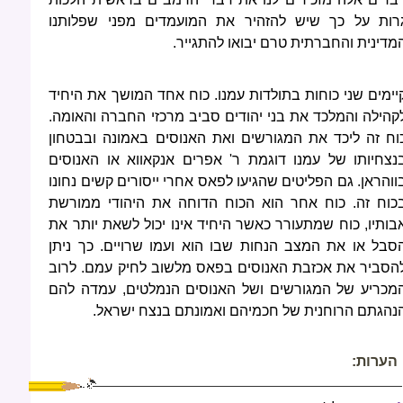
רות על כך שיש להזהיר את המועמדים מפני שפלותנו
מדינית והחברתית טרם יבואו להתגייר.
יימים שני כוחות בתולדות עמנו. כוח אחד המושך את היחיד
קהילה והמלכד את בני יהודים סביב מרכזי החברה והאומה.
וח זה ליכד את המגורשים ואת האנוסים באמונה ובבטחון
נצחיותו של עמנו דוגמת ר' אפרים אנקאווא או האנוסים
ווהראן. גם הפליטים שהגיעו לפאס אחרי ייסורים קשים נחונו
כוח זה. כוח אחר הוא הכוח הדוחה את היהודי ממורשת
בותיו, כוח שמתעורר כאשר היחיד אינו יכול לשאת יותר את
סבל או את המצב הנחות שבו הוא ועמו שרויים. כך ניתן
הסביר את אכזבת האנוסים בפאס מלשוב לחיק עמם. לרוב
מכריע של המגורשים ושל האנוסים הנמלטים, עמדה להם
נהגתם הרוחנית של חכמיהם ואמונתם בנצח ישראל.
הערות: