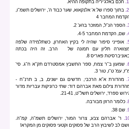
1.
חכם באלג'יריה בתקופה ההיא.
2.
בתוך ספרו של א' אלנקאוא, שער כבוד ה', ירושלים תשמ"ו,
קדמת המחבר 4
3
הספר הנ"ל, המוזכר בהע' 2.
4
שם, הקדמת המחבר 4-5.
5
אופייני סיפור שהיה לי בקיץ האחרון, כשתלמידה שלפה
צווארה תליון עם תמונה של הרב. זה היה בכתה
אוניברסיטת פאריס 8.
6
שמעון ב"ר צמח, ספר התשבץ אמסטרדם תק"א ח"ג. סי'
"ז, עמ' ט"ו, טור 3.
7
מהדורת א"א הרכבי, חדשים גם ישנים, ב, ב תרנ"ח -
הדורת צילום מאת אברהם דוד: שתי כרוניקות עבריות מדור
ירוש ספרד, ירושלים תשל"ט, 21-41.
8
כלומר הרוזן מבורבה.
9
שם 38.
10
ר' אברהם צבע, צרור המור, ירושלים תשמ"ה, קמ"ה.
ושם לב לשיבוץ הרב של פסוקים וקטעי פסוקים מן המקרא!