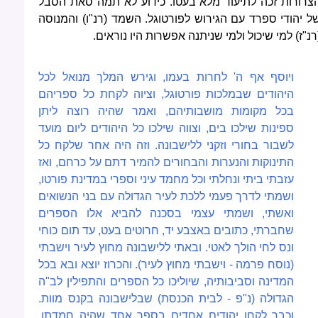
צרורות זכה לתיעוד מלא בעטו. כידוע לא תמה סאת הסבל
ל יהודי ספרד עם הגירוש לפורטוגל. השמד (רנ"ו) והמנוסה
רנ"ז) למי שיכול ולמי שניתנה אפשרות היו נוראים.
ויוסף אף ה' לחרות בעמו, וגירש המלך מנואל לכל
היהודים שבמלכות פורטוגל, וציוה לקחת כל ספריהם
בכל מקומות מושבותיהם, ואמר שהיה רוצה ליתן
ספינות שילכו בים, וצווה שילכו כל היהודים ליום מועד
לשבור בחורי וזקני ללישבונה. וזה היה אחר שלקח כל
התינוקות והנערות והבחורים להמיר דתם על כרחם, ואז
עזבתי ביתי ונחלתי וכל מחמד עיני וספרי במדינת פורטו,
ושמתי לדרך פעמי ללכת לעיר הגדולה עם בני הנשואים
ואשתי, ושמתי עצמי בסכנה להביא אלו הספרים
שחברתי, כתובים באצבע יד, חרוטים בעט, עד תום כוחי
ונס לחי הולך לאטי. ובאתי ללישבונה מחוץ לעיר וישבתי
(נוסח פרמה - וישבתי מחוץ לעיר). והכרוז יוצא ובא בכל
המדינה וסביבותיה, שיוליכו כל הספרים והתפילין לב"ה
הגדולה (נ"פ - לבית הכנסת) שבלישבונה
בקנס מוות.
וכבר לקחו יהודים אחדים בספר אחד שהיה חמדתו,