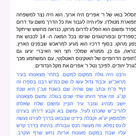
סלול בואו של ר' אפרים היה ארוך. הוא היה נצר למשפחה
פוארת מטולדו. עליו היה לעבור את כל הדרך משם עד דרום
פרד ומשום הוא הפליג לדרום מרוקו, כנראה מחשש שייתקל
בספרדים ובפורטוגזים שניסו בכל המאה ה- 14 לכבוש את
פון מרוקו. בסוף דרכיו הוא מגיע למראכש שבפנים הארץ,
נראה, גם כן, ממורא שמלכי חצי האי האיברי יגיעו גם
חופים הדרומיים של האוקינוס האטלנטי, עם המשתמע מכך
גורל יהודים. לפיכך נטל ר' אפרים את מקל הנדודים:
ורבנו היה גולה ממקום למקום. בתחי' מצאנוהו בעיר
מראכ"ש. וכבוד גדול עשו לו שם כמ"ש רבנו בספרו זה
דף
פ"ח וכתב שם שהיה שם בשנת אב"ן היא שנת
3
קנ"ג. וזה אחר היותו שתי שנים בגולה. ומשם מצאנוהו
יושב מנהיג וגזבר עיר הוניין ומשום שלח שאלתו
להריב"ש שזכרנו לעיל. ומשם בא וקבע דירתו בעירנו
תלמסאן יע"א. וקבלה בידינו שבבואו בדרך לעירנו נעשה
לו נס נפלא. וזה מעשה הנס וגבורתו. בהיותו בדרך קדש
עליו שבת במקום מעונות אריות נחש שרף ועקרב.