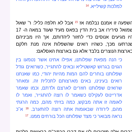
למלכות קשילי
יא.
14
שפעה זו אמנם נבלמה אז
אבל לא חלפה כליל: ר' שאול
15
שמואל סירירו אב בית הדין בפאס מעיד שעוד במאה ה- 17
יו מגיעים אנוסים כדי לחזור ליהדותם, אך היו מביניהם
נרתעו מכך, כשהיו רואים שהשפלות אינה מנת חלקם
ארצות הנוצרים בלבד אלא גם בארצות האסלאם:
כי הנה מפאת שפלותנו, אפילו אחינו אשר נטמעו בין
הגוים בגרוש קאשטיליא ובאים להתגייר, כשרואים גודל
שפלותנו בוחרים להם המות מהיות יהודי, כמו שאנחנו
רואים בעינינו, באים מארצותם לתכלית זה. ומאחר
שרואים שפלותנו חוזרים לארצם ולדתם, וכמו שאמר
אדריינוס לעקילס כשאמר לו רוצה להתגייר, ואמר לו
לאומה זו אתה מבקש, כמה בזיתי מהם, כמה הרגתי
מהם, לירודה שבאומות אתה רוצה להתערב.
א"כ
16
נראה מבואר כי מצד שפלותנו הכל בורחים ממנו.
17
ברים אלה מזכירים לנו את דברי הרמב"ם בראשית הלכות