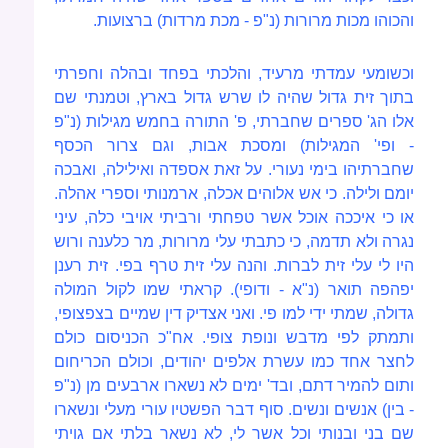
והכוהו מכות מרורות (נ"פ - מכת מרדות) ברצועות.
וכשומעי עמדתי מרעיד, והלכתי בפחד ובהלה וחפרתי
בתוך זית גדול שהיה לו שרש גדול בארץ, וטמנתי שם
אלו הג' ספרים שחברתי, פ' התורה בחמש מגילות (נ"פ
- ופי' המגילות) ומסכת אבות, וגם צרור הכסף
שחברתיהו בימי נעורי. על זאת אספדה ואילילה, ואבכה
יומם ולילה. כי אש אלוהים אכלה, ארמנותי וספרי אהלה.
או כי איככה אוכל אשר טפחתי ורביתי אויבי כלה, עיני
נגרה ולא תדמה, כי כתבתי עלי מרורות, מר כלענה ורוש
היו לי עלי זית לברות. והנה עלי זית טרף בפי. זית רענן
יפהפה תואר (נ"א - ודופי). קראתי שמו
לקול המולה
גדולה, שמתי ידי למו פי. ואני אצדיק דין שמיים בצפצופי,
ותמתק לפי מדבש ונופת צופי. אח"כ הכניסום כולם
לחצר אחד כמו עשרת אלפים יהודים, וכולם הכריחום
ותום להמיר דתם, ובד' ימים לא נשארו ארבעים מן (נ"פ
- בין) אנשים ונשים. סוף דבר הפשטיו עורי מעלי ונשארו
שם בני ובנותי וכל אשר לי, לא נשאר בלתי אם גויתי