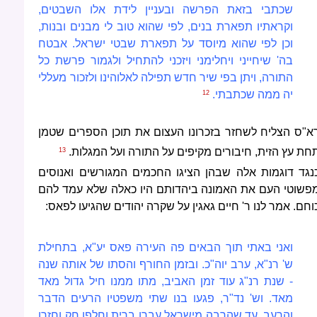
שכתבי בזאת הפרשה ובעניין לידת אלו השבטים,
וקראתיו תפארת בנים, לפי שהוא טוב לי מבנים ובנות,
וכן לפי שהוא מיוסד על תפארת שבטי ישראל. אבטח
בה' שיחייני ויחלימני ויזכני להתחיל ולגמור פרשת כל
התורה, ויתן בפי שיר חדש תפילה לאלוהינו ולזכור מעללי
יה מ
מה שכתבתי.
12
א"ס הצליח לשחזר בזכרונו העצום את תוכן הספרים שטמן
חת עץ הזית, חיבורים מקיפים על התורה ועל המגלות.
13
נגד דוגמות אלה שבהן הציגו החכמים המגורשים ואנוסים
פשוטי העם את האמונה ביהדותם היו כאלה שלא עמד להם
וחם. אמר לנו ר' חיים גאגין על שקרה יהודים שהגיעו לפאס:
ואני באתי תוך הבאים פה העירה פאס יע"א, בתחילת
ש' רנ"א, ערב יוה"כ. ובזמן החורף והסתו של אותה שנה
- שנת רנ"ג עוד זמן האביב, מתו ממנו חיל גדול מאד
מאד. וש' נד"ר, פגעו בנו שתי משפטיו הרעים הדבר
והרעב, עד שהרבה מישראל עברו ברית וחלפו חק וחזרו