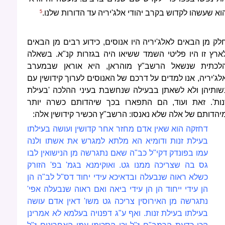
וא שעשהו לקדוש בקרב יהודי אלג'יריה עד הדורות שלנו.
5
לק מן הבאים לאלג'יריה היו אנוסים, כידוע רבים מן הבאים
ארץ זו היו פליטי השמד ששיאו היה בגזרות קנ"א. בשאלה
לכתית שנשאל הרשב"ץ מוהראן, היא אוראן שבמערב
לג'יריה, אנו למדים על דרכם של האנוסים לערוך קידושין עם
שותיהן ולא לשאתן בבעילה שנחשבת בעיני ההלכה 'בעילת
נות'. זאת ועוד, הם התפארו בכך שיהדותם כשרה יותר
יהדותם של אלה שלא נאנסו: הרשב"ץ הכשיר קידושין אלה:
דחזקה הוא שאין אדם מחזר אחר קדושין ועושה בעילתו
בעילת זנות ודומיא הא מלתא למגרש את אשתו ולנה
עמו בפונדק דקי"ל כב"ה שאם נתגרשה מן הנישואין לבו
גס בה שצריכה ממנו גט. ואוקימנא בגמ' בפ' הזורק
כשלא ראוה שנבעלה ובדאיכא עידי יחוד דס"ל לב"ה הן
הן עידי ייחוד הן הן עידי ביאה ואם ראוה שנבעלה אפי'
נתגרשה מן האירוסין צריכה גט משו' דאין אדם עושה
בעילתו בעילת זנות. ואף ע"ג דפנויה בעלמא לא אמרינן