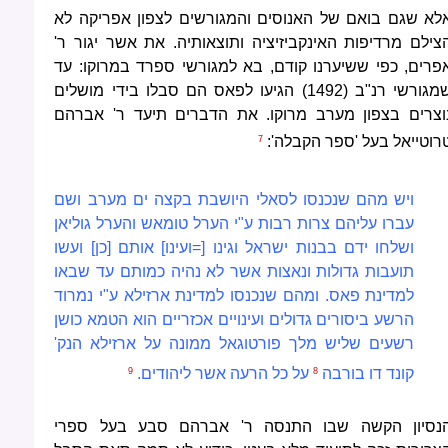
לא שגם בואם של האנוסים והמגורשים לצפון אפריקה לא
צילם מרדיפות האינקביזיציה ותוצאותיה. את אשר יגור ר'
פרים, כפי ששיערנו קודם, בא למגורשי ספרד במרוקו: עד
שמגורשי רנ"ב (1492) הגיעו לפאס הם סבלו בידי מושלים
וצרים בצפון מערב מרוקו. את הדברים תיעד ר' אברהם
רוטייאל בעל 'ספר הקבלה':
7
ויש מהם שנכנסו לסאלי היושבת בקצה ים מערב ושם
עברו עליהם צרות רבות ע"י הערל טומאש והערל גוליאן
ושלחו ידם בבנות ישראל וגינו [=ועינו] אותם [כן] ועשו
תועבות גדולות ונאצות אשר לא נהיה כמותם עד שבאו
למדינת פאס. ומהם שנכנסו למדינת ארזילא ע"י נמרוד
הרשע ביסורים גדולים ועינויים אכזריים הוא הטמא כושן
רשעים שליש מלך פורטוגאל ממונה על ארזילא הנק'
קונד דו
בורבה
על כל הרעה אשר ליהודים.
9
8
נסיון הקשה שבו התנסה ר' אברהם סבע בעל ספרי