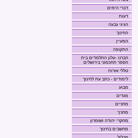
דברי הימים
דעות
הגיגי גבעה
החינוך
המעיין
התקופה
חברנו -עלון התלמדים בית
הספר תחכמוני בירושלים
טללי אורות
לימודים - כתב עת לחינוך
מבוע
מגדים
מחניים
מחניך
מחקרי יהודה ושומרון
מחשבים בחינוך
מכלול