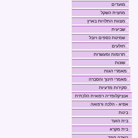
מועדים
מחצית השקל
מצוות התלויות בארץ
שביעית
שמיטת כספים ויובל
תולעים
תרומות ומעשרות
שונות
מאמרי הגות
מאמרי חינוך והסברה
סקירות מדעיות
אנציקלופדיה רפואית הלכתית
אסיא - הלכה ורפואה
בינות
בית הועד
בית מקרא
בשדה חמד