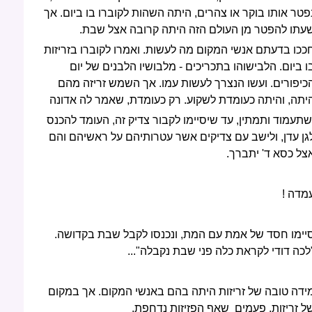
פטר אותו בוקר או צהרים, היתה השהות לקוברו בו ביום. אך
עתו להפטר מן העולם הזה היתה קרובה אצל שבת.
ככו בדעתם אנשי המקום מה לעשות. ואמרו לקוברו בזריזות
ו ביום. הלבישוהו בתכריכים - מלבושיו הלבנים של יום
כיפורים. ועשו הנצרך לעשות עמו. אך השמש זריזה מהם
יתה, והיתה כעומדת לשקוע. רק כעומדת, שאמר לה אדונה
תעמוד ותמתין, עד שיסיימו לקבור צדיק זה, העומד להכנס
גן עדן, ולישב עם צדיקים אשר עטרותיהם על ראשיהם והם
צל כסא ד' יתברך.
מדה !
יימו חסד של אמת עם המת, ונכנסו לקבל שבת בקדושה.
לכה דודי לקראת כלה פני שבת נקבלה"...
ידה טובה של זריזות היתה בהם באנשי המקום. אך במקום
ל זריזות, פעמים שאף הפזיזות נדחפת.