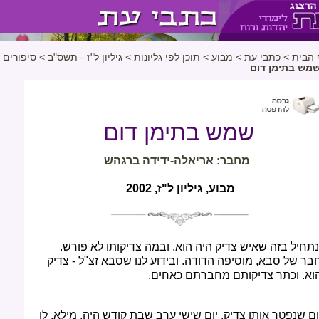
 הבית
>
כתבי עת
>
מבוע
>
תוכן לפי גליונות
>
גיליון ל"ז - תשס"ב
>
סיפורים
מש בתימן דום
שמש בתימן דום
מחבר: אריאלה-ידידה ברגהש
מבוע, גיליון ל"ז, 2002
נתחיל בזה שאיש צדיק היה הוא. ובמה צדיקותו לא פורש.
בר של סבא, מוסיפה הדודה. ובידוע לנו שסבא זצ"ל - צדיק
וא. וכתר צדיקותם מחברתם כאחים.
ום שנפטר אותו צדיק, יום שישי ערב שבת קודש היה. מילא, לו