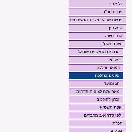
על אתר
פרדס חב"ד
פרשת שבוע -משרד המשפטים
שמעתין
שנה בשנה
שנת תשס"ב
הרבנים הראשיים ישראל
מקרא
רפואה והלכה
עיונים בהלכה
חג ומועד
מאה שנה לציונות הדתית
זכרון להולכים
שנת תשס"א
לפי סדר א-ב מחברים
תכלת
ASSIA