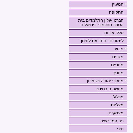
המעיין
התקופה
חברנו -עלון התלמדים בית
הספר תחכמוני בירושלים
טללי אורות
לימודים - כתב עת לחינוך
מבוע
מגדים
מחניים
מחניך
מחקרי יהודה ושומרון
מחשבים בחינוך
מכלול
מעליות
מעמקים
ניב המדרשיה
סיני