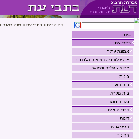
דף הבית
>
כתבי עת
>
שנה בשנה
>
בית
כתבי עת
אמונת עתיך
אנציקלופדיה רפואית הלכתית
אסיא - הלכה ורפואה
בינות
בית הועד
בית מקרא
בשדה חמד
דברי הימים
דעות
הגיגי גבעה
החינוך