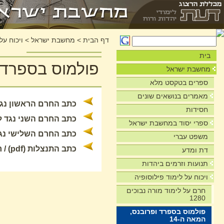
דף הבית
>
מחשבת ישראל
>
ויכוח על
בית
פולמוס בספרד ו
מחשבת ישראל
ספרים בטקסט מלא
מאמרים בנושאים שונים
כתב החרם הראשון נגד 
חסידות
כתב החרם השני נגד לי
ספרי יסוד במחשבת ישראל
כתב החרם השלישי נגד 
משפט עברי
כתב התנצלות (pdf) / רבי ידעיה הפניני הבדרשי
דת ומדע
תנועות וזרמים ביהדות
ויכוח על לימוד פילוסופיה
חרם על לימוד מורה נבוכים
1280
פולמוס בספרד ופרובנס,
המאה ה-14