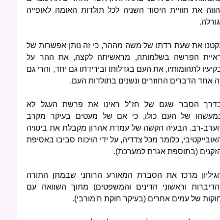
הווה את חוויית היסוד השניה לכל תולדות האומה לאופייה
גורלה.
קטנו את שעת רדתו של משה מההר, כי זה נותן אפשרות של
איית הפרשה בשלמותה, מראשיתה לקצה, את ההר על
קיעיו לתהומותיו, את העם בגדלותו ובירידתו גם יחד, והרי גם
ה אחד הדברים החוזרים ונשנים בתולדות העם.
דרך הסבר שגם של חז"ל ראינו את פרשת העגל לא
מעשהו של העם כולו, כי אם של מעטים בעיקר מקרב
ערב-רב. הבעיה הקשה של עמדת אהרון מקבלת את ביטויה
אובייקטיבי, כלומר מכל צדדיה, על ידי הויכוח סביבו באסיפת
זקנים (בתוספת אגרת למערכת).
גיליון מרכז את הסברת המאורע הרוחני שבמתן התורה
הדיברות וראשוני הדינים והמשפטים) מתוך השוואה עם
וקות של עמים אחרים (בעיקר חוקת ח'מורבי).