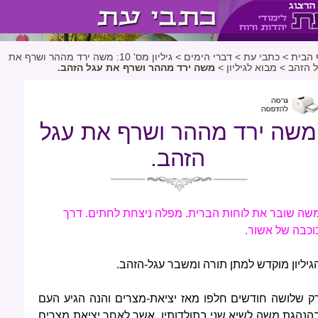
 הבית
>
כתבי עת
>
דברי הימים
>
גיליון מס' 10: משה ירד מההר ושרף את
ל הזהב
>
מבוא לגיליון
>
משה ירד מההר ושרף את עגל הזהב.
משה ירד מההר ושרף את עגל
הזהב.
שה שובר את לוחות הברית. מפלה ניצחת לחתים. דרך
וכבה של אשור.
גיליון מוקדש למתן תורה ומשבר עגל-הזהב.
ק שלושה חודשים חלפו מאז יציאת-מצרים והנה הגיע העם
הנהגת משה לשיא שני בתולדותיו, אשר לאחר יציאת מצרים