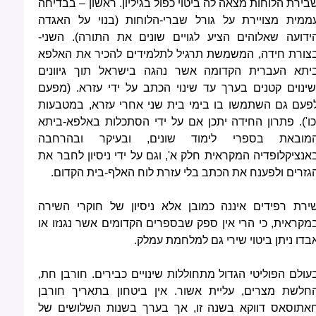
בירת הלוחות מצאה לה ביטוי כפול בגיליון. ראשון – בבדיחה
ממית מצויירת על גורל שברי-הלוחות (בנוי על האגדה
ידועה שאלוהים הציע לגויים שונים את התורה). השני-
צורת חידה, המשמשת תרגיל לתלמידים להכיר את האלפא
יתא העברית הקדומה אשר נהגה בישראל תוך גיוונים
שינוים קטנים בערך עד שינוי הכתב על ידי עזרא. (מפעם
פעם גם השתמשו בו בימי בית שני אחרי עזרא, במטבעות
כו'). פתרון החידה יתכן אם על ידי הסתכלות באלפא-ביתא
מובאת בספרי לימוד שונים, ובעיקר ובהרחבה
אנציקלופדיה המקראית חלק א', וגם על ידי ניסיון לחבר את
גזרים ולפענח את הכתב בלי עזרת לוח האלף-בית הקדום.
ירת רפידים איננה כמובן אלא ניסיון של חוקרי השירה
מקראית, כי הרי אין ספק שבספרים הקדומים אשר נגנזו או
בדו ניתן ביטוי שירי גם למלחמת עמלק.
עולם הפוליטי הגדול מתחוללות שינויים כבירים. חורבן חת,
חלשת מצרים, עליית אשור. אין ביטחון בתאריך חורבן
אתוסאס דווקא בשנה זו, אך בערך בשנות השלושים של