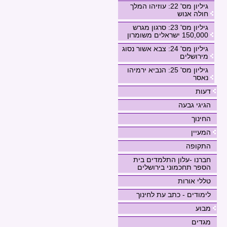
גיליון מס' 22: עוזיהו המלך
חולה אנוש
גיליון מס' 23: סרגון מגרש
150,000 ישראלים משומרון
גיליון מס' 24: צבא אשור נסוג
מירושלים
גיליון מס' 25: הנביא ירמיהו
נאסר
דעות
הגיגי גבעה
החינוך
המעיין
התקופה
חברנו -עלון התלמדים בית
הספר תחכמוני בירושלים
טללי אורות
לימודים - כתב עת לחינוך
מבוע
מגדים