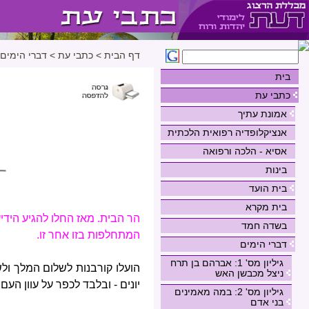
דף הבית
>
כתבי עת
>
דברי הימים
בית
כתבי עת
אמונת עתיך
אנציקלופדיה רפואית הלכתית
אסיא - הלכה ורפואה
בינות
בית הועד
בית מקרא
הר הבית. מאז החלו להגיע היד
בשדה חמד
המתחלפות בזו אחר זו.
דברי הימים
גיליון מס' 1: אברהם בן תרח
הועלו קורבנות לשלום המלך ולש
ניצל מכבשן האש
יונים - ובלבד לכפר על עוון העם
גיליון מס' 2: במה מאמינים
בני אדם