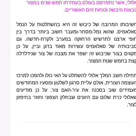
לולי, אשר נתפרסם בעולם בעמידתו חמש שנים במצור
באות היבשה וכוחות הים האשוריים.
שיבותו המרובה של כיבוש זה היא בהשתלטות על הנמל
אלאמיס, שהוא נמל-מסחר-ומעבר חשוב ביותר בדרך בין
ופי ארצנו לתרשיש הרחוקה במערב ולקרת-חדשה. גם
ביבותיה של סאלאמיס עשירות מאוד בדגן וביין, על כן
קווים בצור שכיבוש זה ישפר את מצבה של צור שנידלדלה
צת בחמש שנות המצור.
חילה חשב המלך אלולי להשתלט על האי כולו ולהפכו למרכז
עוצמה הצורית, אולם עליית סרגון לשלטון ומסעיו המחודשים
עמידים שוב בסכנה את עיר-האם צור. על כן מודיעים
אלולי כרת שלום עם היוונים שבחלק הצפוני וחוזר בחיפזון
צור.