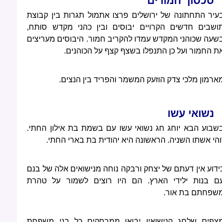
סכסוך חמורים
עיר התחתונה של ירושלים פרצו אתמול תגרות בין קבוצת
ושבים חדשים הקרויים יבוסים ובין כהני מקדש סותח,
שעה שכוהני המקדש עמדו להקריב חמור. היבוסים מעריצים
ת החמור ועל כן התנפלו בשצף קצף על הכוהנים.
ארמון מלכי צדק הוזעק המשמר והפריד בין הנצים.
נשואי עשו
שבוע הבא יוחג חג נשואי עשו עם בשמת בת אילון החתי.
והי אשתו השניה. הראשונה היא יהודית בת בארי החתי.
ידוע אין דעתם של יצחק ורבקה נוחה מנישואים אלה של בנם
ם בנות ילידי הארץ. הם היו רוצים לשמור על טהרת
שפחתם בת אור.
צפים שלחג הנישואין יבואו ממרחקים כל בני משפחת