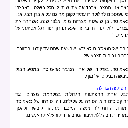
מלך ההיקסוסי לא יכבד את מי שמסכים לחלק עמו שלטון.
אם אני, המצרי, אכבד אסיאתי שיתן לי חלק בשלטון בארצו?
י שמסכים לחלוקה זו עתיד לקונן מר גם על אובדן תבי. אני,
א-מוסה, בן שושלות מצריות מימי אלפי שנה, אשחרר את
צרים; ולא תנוח חרבי עד שלא תדרוך עוד רגל אסיאתי על
דמתנו!".
ובם של הנאספים לא ידעו שבשעה שהם עדיין דנו והתווכחו
בר היו כוחות-הצבא של
א-מוסה, בפיקודו של אחיו הצעיר אה-מוסה, במסע הבזק
יבשה ובנילוס, על מוף.
הפתעה הגדולה
בי. אחת ההפתעות הגדולות במלחמת מצרים נגד
היקסוסים היא הסירה על גלגלים, זוהי סירתו של כא-מוסה
מורד. הודות לה נעשה המעבר מהנהר ליבשה ולהפך
מהירות רבה ללא איבוד זמן בהורדת והעלאת האנשים.