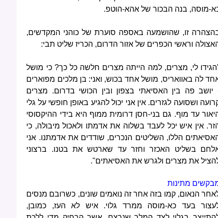
א-מוסה, בנה הבכור של אהא-הוטפ.
הצהרה זו, שהושמעה באספה סוערת של כוהני המקדשים,
אצולה וראשי הכפרים של אזור הדרום, הכריז שליט תבי:
הגידו לי, מצרים, למה הייתה מצרים חלשה כל כך? כי מושל
חד לה באוואריס, מושל אחד בכוש, ואני: בן מלכים מפוארים
 יושב פה בין האסיאתי בצפון ובין הכושי בדרום. מצרים
רועה ושסועה לגזרים. אין אני יכול להגיע באופן חופשי על גלי
יאור עד מוף. גם בני-חסן דרומית ממוף היא בידי ההיקסוסי
זר. אין איש יכל לעבד בשלוה את אדמתו ולאכול מיבולה, כי
אסיאתים הללו, השליטים הנכרים, שודדים את אדמתנו. אני
לחם בשליט האכזר וחזר עד שארטש את בטנו. ברצוני
הציל את מצרים ולגרש את האסיאתים".
בקשים מתינות
אחר הנאום, קמו בזה אחר זה נואמים שונים, כשרובם מנסים
עצור בעד כא-מוסה ממרד גלוי. איש לא העז, כמובן,
התייצב בגלוי לצד המלך שנרצח, אשר הרחיק מדי ללכת