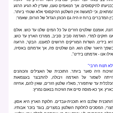
כניעתו להיקסוסים. אך הנואמים טענו, שעדין לא הגיע הרגע
מתאים, וכי למעשה אין השלטון ההיקסוסי אלא שטחי ביותר.
ין המדברים ברוח זו היה גם הכוהן הגדול של הורוס, שאמר:
הנה, אומנם שולטים הזרים על כל המים שלנו עד כוש. אולם
נו חזקים למדי. האדמה סביב סביב, ממרכז הארץ עד כוש,
יא בידינו. השדות המוריקים חרושים למעננו. הבקר, הרועה
שפך היאור שלנו הוא. הם שולטים פה, אך אדמתם באסיה,
אילו אנו - אדמתנו בידינו".
לא תנוח חרבי"
וויכוח היה סוער ביותר. התוכנית של האצילים והכוהנים
ייתה לשמור על האדמה ויבולה, להתבצר בעצמאות
כלכלית עד שיתפורר, מאליו שלטון הזרים, שאין להם, אחיזה
ארץ. אך כא-מוסה סיים את הוויכוח בנאום נמרץ:
התוכנית שלכם היא תוכנית-עבדים. חלוקת הארץ היא אסון.
צרי, המסכים לחלוקת השלטון במצרים, בוגד בזכר אבותיו.