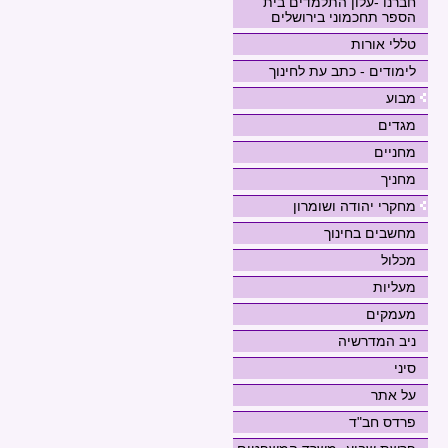
חברנו -עלון התלמדים בית
הספר תחכמוני בירושלים
טללי אורות
לימודים - כתב עת לחינוך
מבוע
מגדים
מחניים
מחניך
מחקרי יהודה ושומרון
מחשבים בחינוך
מכלול
מעליות
מעמקים
ניב המדרשיה
סיני
על אתר
פרדס חב"ד