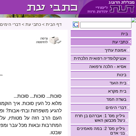
דף הבית
>
כתבי עת
>
דברי הימים
בית
כתבי עת
אמונת עתיך
אנציקלופדיה רפואית הלכתית
אסיא - הלכה ורפואה
בינות
בית הועד
בית מקרא
סוכות... סוכות... סוכות...
בשדה חמד
מלוא כל העין סוכות. איך הוקמ
דברי הימים
להגיע משפחות ובתי-אבות? ופ
גיליון מס' 1: אברהם בן תרח
העם הרב הזה על מטותיו, על 
ניצל מכבשן האש
המתרבות ובאות מכל עבר ומפני
גיליון מס' 2: במה מאמינים
שבטו.
בני אדם