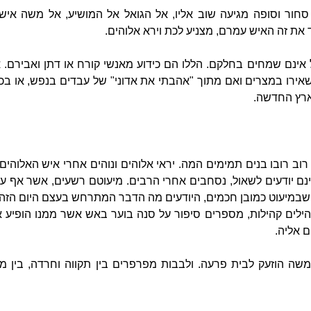
סחור וסופה מגיעה שוב אליו, אל הגואל אל המושיע, אל משה איש
ד את זה האיש עמרם, מצניע לכת וירא אלוהים.
ל אינם שמחים בחלקם. הללו הם כידוע מאנשי קורח או דתן ואבירם
ירו במצרים ואם מתוך "אהבתי את אדוני" של עבדים בנפש, או ב
ארץ החדשה.
רוב רובו בנים תמימים המה. יראי אלוהים ונוהים אחרי איש האלוהי
נם יודעים לשאול, נסחבים אחרי הרבים. מיעוטם רשעים, אשר אף ע
שבמיעוט כמובן חכמים, היודעים מה הדבר המתרחש בעצם היום הזה
לים קהילות, מספרים סיפור על סנה בוער באש אשר ממנו הופיע 
 אליה.
ה הוזעק לבית פרעה. ולבבות מפרפרים בין תקווה וחרדה, בין מדב