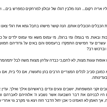
יו אריה רקום... הנה מלבין דגלו של זבולון למרחקים כמפרש בים... 
הכבלים הכובלים אותם. הנה קושר מישהו בחבל גמא את רגלי צאנו לב
ת ובאות. מי בגמלו ומי ברגלו, מי עמוס משא ומי עמוס ילדים על כת
י עשרים עד חמישים התפקדו ברעמסס והם באים על גדודיהם חמושי
וברכוש רב?
 אופות עוגות מצות, לא לחם,כי כבדה עליהן מצוות משה לבל יתמהמה
א כמובן סביב לכלים המצריים הרבים בהן נתעשרו, אם כלי בית, אם 
עדינותה.
שבים זקני המשפחות, יושבים ונעים ונדים בראשיהם אילך ואילך. עדין
ים היו לבניהם את דבר השבועה אשר נשבע ה' אלוהיהם לאברהם 
 אך האמן לא האמינו כי אכן יחול הדבר הזה ויצא גוי מקרב גוי אחרי