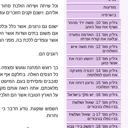
וכל שיחה ושיחה הולכת סחור 
מודעות
אליהם. וישנם זקנים הזוכרים עו
ביוגרפיה
גיליון מס' 10: משה ירד מההר
ישנם גם נרגנים, אשר כלל וכל
ושרף את עגל הזהב
אם משום בתים ושדות אשר השא
גיליון מס' 11: האדמה נפערה
ובלעה את קורח ועדתו
אשר עומדים ללכת בה, מפני ה
גיליון מס' 12: מת משה איש
האלוהים
רוגנים הם.
גיליון מס' 13: יהושע הכה את
אנשי כנען
כך רועש המחנה וגועש ומצפה. 
גיליון מס' 14: דבורה מזעיקה
כל הנסים האלה. בחלקם אף אי
את העם למלחמה
סובבים ומסיתים בעם. המיעוט 
גיליון מס' 15: גדעון דוחה את
כתר המלוכה
מלאכתם. אתה רואה אותם מקהי
גיליון מס' 16: יש מלך בישראל
על הארץ הטובה אשר הם הולכים
גיליון מס' 17: שאול ושלשת
בניו נפלו בגיבורים
השמש שוקעת. נודע הדבר כי מש
גיליון מס' 17 ב: שאול ושלשת
וחרות.
בניו נפלו בגיבורים
גיליון מס' 18: דמשק בידי צבא