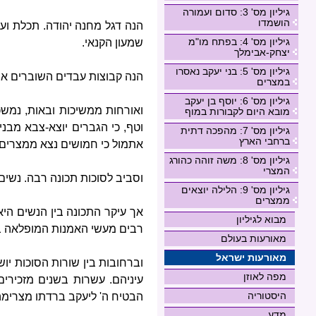
גיליון מס' 3: סדום ועמורה
הושמדו
הנה דגל מחנה יהודה. תכלת ועל
גיליון מס' 4: בפתח מו"מ
שמעון הקנאי.
יצחק-אבימלך
גיליון מס' 5: בני יעקב נאסרו
הנה קבוצות עבדים השוברים את 
במצרים
גיליון מס' 6: יוסף בן יעקב
ואורחות ממשיכות ובאות, נמשכו
מובא היום לקבורות במוף
וטף, כי הגברים יוצא-צבא מבנ
גיליון מס' 7: מהפכה דתית
ברחבי הארץ
אתמול כי חמושים נצא ממצרים 
גיליון מס' 8: משה זוהה כהורג
המצרי
וסביב לסוכות תכונה רבה. נשים
גיליון מס' 9: הלילה יוצאים
ממצרים
אך עיקר התכונה בין הנשים הי
מבוא לגיליון
רבים מעשי האמנות המופלאה ב
מאורעות בעולם
מאורעות ישראל
וברחובות בין שורות הסוכות יו
מפה לאוזן
עיניהם. עשרות בשנים מזכיר
היסטוריה
הבטיח ה' ליעקב ברדתו מצרימה,
מדע