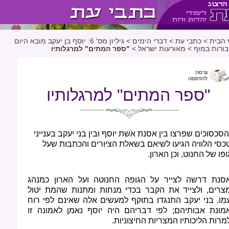
 הבית
>
כתבי עת
>
דברי הימים
>
גיליון מס' 6: יוסף בן יעקב מובא היום
בורות במוף
>
מאורעות ישראל
>
"ספר המתים" למרגלותיו
"ספר המתים" למרגלותיו
הסכסוכים שפרצו בין אסנת אשת יוסף ובין בני יעקב בענייני
כסי הלוויה הגיעו לשיאם בשאלת הציורים והכתבות שעל
ופו של החנוט, וכן הארון.
סנת דרשה לצייר על הגופה החנוטה ועל הארון כמנהג
צרים, ולצייד את הקבר בכדי מנחות ומתנות שהמת יטול
מו. בני יעקב התנגדו בתוקף למעשים אלה שאינם לפי רוח
מונת אבותיהם; לפי דבריהם היה יוסף נאמן לאמונה זו
מרות הליכותיו המצריות החיצוניות.