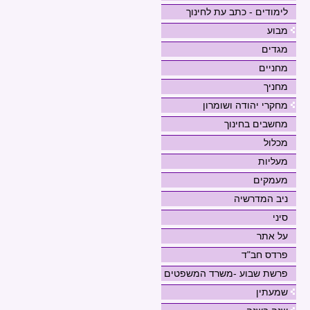
לימודים - כתב עת לחינוך
מבוע
מגדים
מחניים
מחניך
מחקרי יהודה ושומרון
מחשבים בחינוך
מכלול
מעליות
מעמקים
ניב המדרשיה
סיני
על אתר
פרדס חב"ד
פרשת שבוע -משרד המשפטים
שמעתין