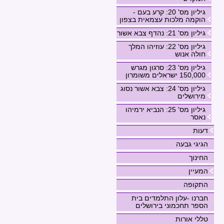
גיליון מס' 20: קרע בעם -
הוקמה מלכות עצמאית בצפון
גיליון מס' 21: נהדף צבא אשור
גיליון מס' 22: עוזיהו המלך
חולה אנוש
גיליון מס' 23: סרגון מגרש
150,000 ישראלים משומרון
גיליון מס' 24: צבא אשור נסוג
מירושלים
גיליון מס' 25: הנביא ירמיהו
נאסר
דעות
הגיגי גבעה
החינוך
המעיין
התקופה
חברנו -עלון התלמדים בית
הספר תחכמוני בירושלים
טללי אורות