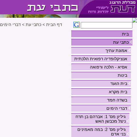
דף הבית
>
כתבי עת
>
דברי הימים
בית
כתבי עת
אמונת עתיך
אנציקלופדיה רפואית הלכתית
אסיא - הלכה ורפואה
בינות
בית הועד
בית מקרא
בשדה חמד
דברי הימים
גיליון מס' 1: אברהם בן תרח
ניצל מכבשן האש
גיליון מס' 2: במה מאמינים
בני אדם