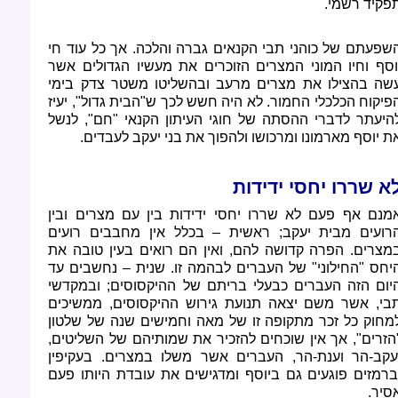
פקיד רשמי.
שפעתם של כוהני תבי הקנאים גברה והלכה. אך כל עוד חי
וסף וחיו המוני המצרים הזוכרים את מעשיו הגדולים אשר
שה בהצילו את מצרים מרעב ובהשליטו משטר צדק בימי
פיקוח הכלכלי החמור. לא היה חשש לכך ש"הבית גדול", יעיז
היעתר לדברי ההסתה של חוגי העיתון הקנאי "חם", לנשל
ת יוסף מארמונו ומרכושו ולהפוך את בני יעקב לעבדים.
א שררו יחסי ידידות
מנם אף פעם לא שררו יחסי ידידות בין עם מצרים ובין
רועים מבית יעקב; ראשית
–
בכלל אין מחבבים רועים
מצרים. הפרה קדושה להם, ואין הם רואים בעין טובה את
יחס "החילוני" של העברים לבהמה זו. שנית
–
נחשבים עד
יום הזה העברים כבעלי בריתם של ההיקסוסים; ובמקדשי
בי, אשר משם יצאה תנועת גירוש ההיקסוסים, ממשיכים
מחוק כל זכר מתקופה זו של מאה וחמישים שנה של שלטון
הזרים", אך אין שוכחים להזכיר את שמותיהם של השליטים,
עקב-הר וענת-הר, העברים אשר משלו במצרים. בעקיפין
ברמזים פוגעים גם ביוסף ומדגישים את עובדת היותו פעם
סיר.