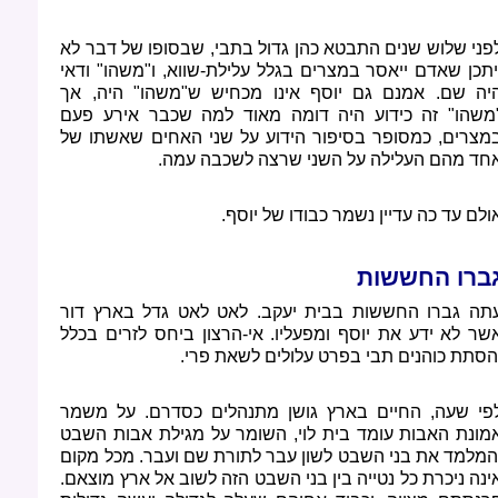
פני שלוש שנים התבטא כהן גדול בתבי, שבסופו של דבר לא
יתכן שאדם ייאסר במצרים בגלל עלילת-שווא, ו"משהו" ודאי
יה שם. אמנם גם יוסף אינו מכחיש ש"משהו" היה, אך
משהו" זה כידוע היה דומה מאוד למה שכבר אירע פעם
מצרים, כמסופר בסיפור הידוע על שני האחים שאשתו של
חד מהם העלילה על השני שרצה לשכבה עמה.
ולם עד כה עדיין נשמר כבודו של יוסף.
ברו החששות
תה גברו החששות בבית יעקב. לאט לאט גדל בארץ דור
שר לא ידע את יוסף ומפעליו. אי-הרצון ביחס לזרים בכלל
הסתת כוהנים תבי בפרט עלולים לשאת פרי.
פי שעה, החיים בארץ גושן מתנהלים כסדרם. על משמר
מונת האבות עומד בית לוי, השומר על מגילת אבות השבט
המלמד את בני השבט לשון עבר לתורת שם ועבר. מכל מקום
ינה ניכרת כל נטייה בין בני השבט הזה לשוב אל ארץ מוצאם.