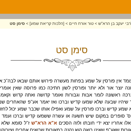
בי יעקב בן הרא"ש
>
טור אורח חיים
>
[הלכות קריאת שמע]
>
סימן סט
סימן סט
ומד אין פורסין על שמע בפחות מעשרה פירוש אותם שבאו לבה"כ 
ה יוצר אור ולא יותר ופורסין לשון חתיכה כמו פרוסה שאין אומ
רכה ראשונה לומר אבות וגבורות ואומר קדושה ואתה קדוש וקאמ
 שיהיו שבעה שלא שמעו קדיש וברכו ואז יאמר אע"פ שהאחרים שמ
מע קדיש וברכו פורסין על שמע ואפילו אותו שכבר שמע יכול לחז
ס' סופרים במקום שיש תשעה או עשרה ששמעו קדיש וברכו ועמד 
לו אחריו יצא ידי חובתו ולזה הסכים
א"א הרא"ש
ז"ל סומא שלא ר
ורות שאע"פ שאינו רואה הוא נהנה במאורות שרואים אחרים שיורוהו 