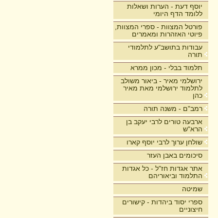
יוסף דעת - הערות ושאלות
ללומד הדף היומי
פורטל המצוות - ספרי המצוות,
פיוטי האזהרות ומאמרים
עבודות בתושב"ע לתלמודי
תורה
תלמוד בבלי - מכון ממרא
ירושלמי מאיר - ביאור משולב
לתלמוד ירושלמי מאת מאיר
כהן
רמב"ם - משנה תורה
ארבעה טורים לרבי יעקב בן
הרא"ש
שולחן ערוך לרבי יוסף קארו
סיכומים באבן העזר
אתר אגדות חז"ל - כל אגדות
התלמוד וביאוריהם
שמיטה
ספרי יסוד ביהדות - קישורים
חיצוניים