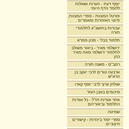
יוסף דעת - הערות ושאלות
ללומד הדף היומי
פורטל המצוות - ספרי המצוות,
פיוטי האזהרות ומאמרים
עבודות בתושב"ע לתלמודי
תורה
תלמוד בבלי - מכון ממרא
ירושלמי מאיר - ביאור משולב
לתלמוד ירושלמי מאת מאיר
כהן
רמב"ם - משנה תורה
ארבעה טורים לרבי יעקב בן
הרא"ש
שולחן ערוך לרבי יוסף קארו
סיכומים באבן העזר
אתר אגדות חז"ל - כל אגדות
התלמוד וביאוריהם
שמיטה
ספרי יסוד ביהדות - קישורים
חיצוניים