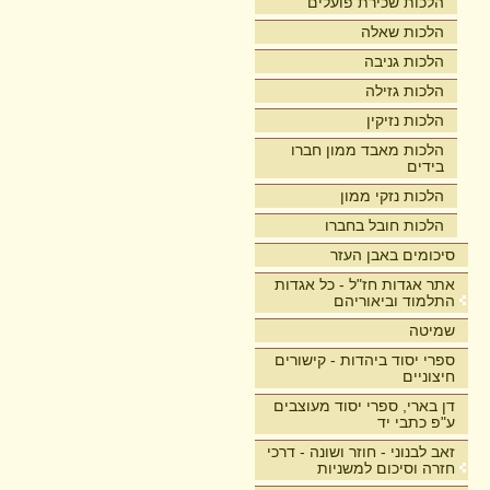
הלכות שכירת פועלים
הלכות שאלה
הלכות גניבה
הלכות גזילה
הלכות נזיקין
הלכות מאבד ממון חברו
בידים
הלכות נזקי ממון
הלכות חובל בחברו
סיכומים באבן העזר
אתר אגדות חז"ל - כל אגדות
התלמוד וביאוריהם
שמיטה
ספרי יסוד ביהדות - קישורים
חיצוניים
דן בארי, ספרי יסוד מעוצבים
ע"פ כתבי יד
זאב לבנוני - חוזר ושונה - דרכי
חזרה וסיכום למשניות