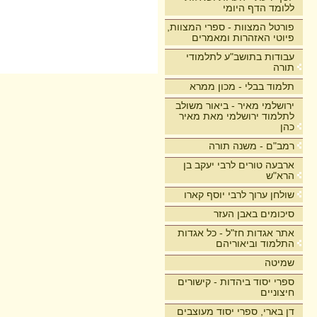
ללומד הדף היומי
פורטל המצוות - ספרי המצוות,
פיוטי האזהרות ומאמרים
עבודות בתושב"ע לתלמודי
תורה
תלמוד בבלי - מכון ממרא
ירושלמי מאיר - ביאור משולב
לתלמוד ירושלמי מאת מאיר
כהן
רמב"ם - משנה תורה
ארבעה טורים לרבי יעקב בן
הרא"ש
שולחן ערוך לרבי יוסף קארו
סיכומים באבן העזר
אתר אגדות חז"ל - כל אגדות
התלמוד וביאוריהם
שמיטה
ספרי יסוד ביהדות - קישורים
חיצוניים
דן בארי, ספרי יסוד מעוצבים